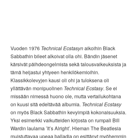
Vuoden 1976
Technical Ecstasyn
aikoihin Black
Sabbathin bileet alkoivat olla ohi. Bändin jäsenet
kärsivät päihdeongelmista sekä talousvaikeuksista ja
tämä heijastui yhtyeen henkilökemioihin.
Klassikkolevyjen kausi oli ohi ja tuloksena oli
yllättävän monipuolinen
Technical Ecstasy
. Se ei
missään nimessä huono ole, mutta vertailukohtana
on kuusi sitä edeltävää albumia.
Technical Ecstasy
on myös Black Sabbathin kevyimpiä kokonaisuuksia.
Yksi esimerkki vaikutteiden kirjosta on rumpali Bill
Wardin laulama ’It’s Alright’. Hieman The Beatlesia
muistuttavaa upeaa balladia on esittänyt myöhemmin