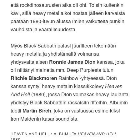
että rockdinosaurusten aika oli ohi. Toisin kuitenkin
kävi, sillä heavy metal alkoi nostaa jälleen karvaista
päätään 1980-luvun alussa imien vaikutteita punkin
vauhdista ja vaarallisuudesta.
Myös Black Sabbath palasi juurilleen tekemään
heavy metalia ja yhdistämällä voimansa
yhdysvaltalaisen
Ronnie James Dion
kanssa, joka
oli niittänyt mainetta mm. Deep Purplesta tutun
Ritchie Blackmoren
Rainbow -yhtyeessä. Dion
kanssa syntyi heavy metalin klassikkolevy
Heaven
And Hell
(1980), jossa Dion voimakas heavy-laulanta
yhdistyy Black Sabbathin raskaisiin riffeihin. Albumin
tuotti
Martin Birch
, joka on vastuussa esimerkiksi
Iron Maidenin kasarisoundista.
HEAVEN AND HELL • ALBUMILTA
HEAVEN AND HELL
1980