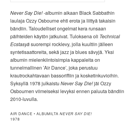
Never Say Die!
-albumin aikaan Black Sabbathin
laulaja Ozzy Osbourne ehti erota ja liittyä takaisin
bändiin. Taloudelliset ongelmat kera runsaan
päihteiden käytön jatkuivat. Tuloksena oli
Technical
Ecstasyä
suorempi rocklevy, jolla kuultiin jälleen
syntetisaattoreita, sekä jazz ja blues sävyjä. Yksi
albumin mielenkiintoisimpia kappaleita on
tunnelmallinen ’Air Dance’, joka perustuu
krautrockahtavaan bassoriffiin ja kosketinkuvioihin.
Syksyllä 1978 julkaistu
Never Say Die!
jäi Ozzy
Osbournen viimeiseksi levyksi ennen paluuta bändiin
2010-luvulla.
AIR DANCE • ALBUMILTA
NEVER SAY DIE!
1978