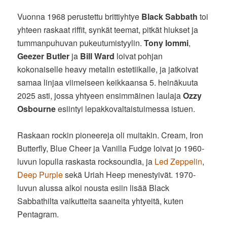
Vuonna 1968 perustettu brittiyhtye
Black Sabbath
toi
yhteen raskaat riffit, synkät teemat, pitkät hiukset ja
tummanpuhuvan pukeutumistyylin.
Tony Iommi
,
Geezer Butler
ja
Bill Ward
loivat pohjan
kokonaiselle heavy metalin estetiikalle, ja jatkoivat
samaa linjaa viimeiseen keikkaansa 5. heinäkuuta
2025 asti, jossa yhtyeen ensimmäinen laulaja
Ozzy
Osbourne
esiintyi lepakkovaltaistuimessa istuen.
Raskaan rockin pioneereja oli muitakin. Cream, Iron
Butterfly, Blue Cheer ja Vanilla Fudge loivat jo 1960-
luvun lopulla raskasta rocksoundia, ja
Led Zeppelin
,
Deep Purple
sekä Uriah Heep menestyivät. 1970-
luvun alussa alkoi nousta esiin lisää Black
Sabbathilta vaikutteita saaneita yhtyeitä, kuten
Pentagram.