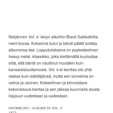
Neljännen
Vol. 4
-levyn aikoihin Black Sabbathilla
meni kovaa. Kokaiinia kului ja bändi päätti tuottaa
albuminsa itse. Lopputuloksena on psykedeelinen
heavy metal -klassikko, joka kieltämättä kuulostaa
siltä, että bändi on nauttinut muutakin kuin
kansalaisluottamusta.
Vol. 4
ei kenties ole yhtä
raskas kuin edeltäjänsä, mutta sen tunnelma on
vahva ja utuinen. Kokeellinen ja kiinnostava
kokonaisuus kantaa ja sen jaksaa kuunnella alusta
loppuun uudestaan ja uudestaan.
SNOWBLIND • ALBUMILTA
VOL. 4
1972