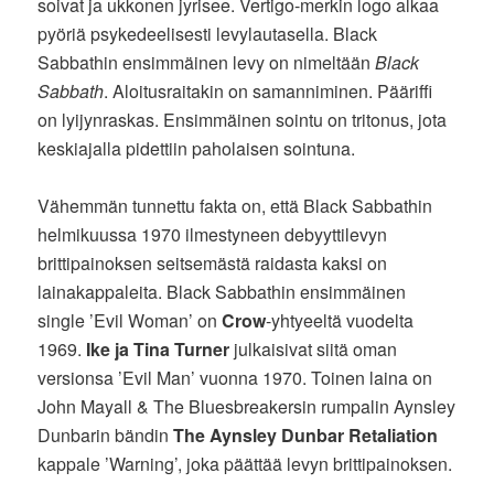
soivat ja ukkonen jyrisee. Vertigo-merkin logo alkaa
pyöriä psykedeelisesti levylautasella. Black
Sabbathin ensimmäinen levy on nimeltään
Black
Sabbath
. Aloitusraitakin on samanniminen. Pääriffi
on lyijynraskas. Ensimmäinen sointu on tritonus, jota
keskiajalla pidettiin paholaisen sointuna.
Vähemmän tunnettu fakta on, että Black Sabbathin
helmikuussa 1970 ilmestyneen debyyttilevyn
brittipainoksen seitsemästä raidasta kaksi on
lainakappaleita. Black Sabbathin ensimmäinen
single ’Evil Woman’ on
Crow
-yhtyeeltä vuodelta
1969.
Ike ja Tina Turner
julkaisivat siitä oman
versionsa ’Evil Man’ vuonna 1970. Toinen laina on
John Mayall & The Bluesbreakersin rumpalin Aynsley
Dunbarin bändin
The Aynsley Dunbar Retaliation
kappale ’Warning’, joka päättää levyn brittipainoksen.