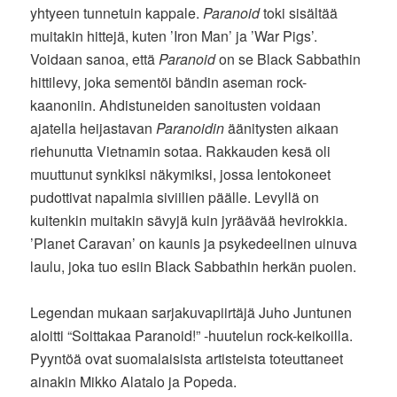
yhtyeen tunnetuin kappale.
Paranoid
toki sisältää
muitakin hittejä, kuten ’Iron Man’ ja ’War Pigs’.
Voidaan sanoa, että
Paranoid
on se Black Sabbathin
hittilevy, joka sementöi bändin aseman rock-
kaanoniin. Ahdistuneiden sanoitusten voidaan
ajatella heijastavan
Paranoidin
äänitysten aikaan
riehunutta Vietnamin sotaa. Rakkauden kesä oli
muuttunut synkiksi näkymiksi, jossa lentokoneet
pudottivat napalmia siviilien päälle. Levyllä on
kuitenkin muitakin sävyjä kuin jyräävää hevirokkia.
’Planet Caravan’ on kaunis ja psykedeelinen uinuva
laulu, joka tuo esiin Black Sabbathin herkän puolen.
Legendan mukaan sarjakuvapiirtäjä Juho Juntunen
aloitti “Soittakaa Paranoid!” -huutelun rock-keikoilla.
Pyyntöä ovat suomalaisista artisteista toteuttaneet
ainakin Mikko Alatalo ja Popeda.