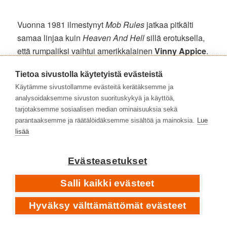
Vuonna 1981 ilmestynyt
Mob Rules
jatkaa pitkälti
samaa linjaa kuin
Heaven And Hell
sillä erotuksella,
että rumpaliksi vaihtui amerikkalainen
Vinny Appice
.
Kappaleista ’The Sign of the Southern Cross on
Tietoa sivustolla käytetyistä evästeistä
eeppinen heavy metal -klassikko.
Mob Rules
-
Käytämme sivustollamme evästeitä kerätäksemme ja
albumin jälkeen Ronnie James Dio erosi Black
analysoidaksemme sivuston suorituskykyä ja käyttöä,
Sabbathista ja perusti Dion.
tarjotaksemme sosiaalisen median ominaisuuksia sekä
parantaaksemme ja räätälöidäksemme sisältöä ja mainoksia.
Lue
BLACK SABBATH: THE SIGN OF THE SOUTHERN CROSS •
lisää
ALBUMILTA
MOB RULES
1981
Evästeasetukset
Salli kaikki evästeet
Hyväksy välttämättömät evästeet