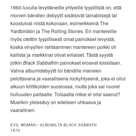
1960-luvulla levyttäneille yhtyeille tyypillistä on, että
monien bändien debyytit sisälsivät lainabiisejä tai
koostuivat niistä kokonaan, esimerkkeinä The
Yardbirdsin ja The Rolling Stones. Eri mantereille
myös otettiin tyypillisesti omat painokset levyistä,
koska vinyylien rahtaaminen mantereen poikki oli
kallista ja markkinat olivat erilaiset. Tästä syystä
jotkin
Black Sabbathin
painokset eroavat toisistaan.
Vahva albumidebyytti loi bändille maineen
pelottavana ja vaarallisena rockyhtyeenä, joka ei ollut
alkuun kriitikoiden suosiossa, mutta joka sai nuoret
hulluuden partaalle. Toisaalta miksi ei olisi saanut?
Musiikin yleissävy on edelleen uhkaava ja
vaarallinen.
EVIL WOMAN • ALBUMILTA
BLACK SABBATH
1970