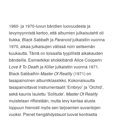
1960- ja 1970-luvun bändien luovuudesta ja
levymyynnistä kertoo, että albumien julkaisutahti oli
tiukka.
Black Sabbath
ja
Paranoid
julkaistiin vuonna
1970, aikaa julkaisujen välissä noin seitsemän
kuukautta. Tämä on toisaalta tyypillistä aikakauden
bändeille. Esimerkiksi shokkibändi Alice Cooperin
Love It To Death
ja
Killer
julkaistiin vuonna 1971.
Black Sabbathin
Master Of Reality
(1971) on
tasapainoinen albumiklassikko. Kokonaisuutta
tasapainottavat instrumentaalit ’Embryo’ ja ’Orchid’,
sekä kaunis laulettu ’Solitude’.
Master Of Reality
muistetaan riffeistään, mutta levy kantaa alusta
loppuun hienosti myös sen tarjoamien suvantojen
vuoksi. Pienet hengähdystauot luovat kontrastia