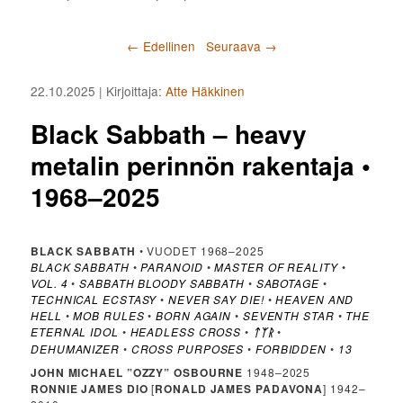
Artikkelien selaus
←
Edellinen
Seuraava
→
22.10.2025
| Kirjoittaja:
Atte Häkkinen
Black Sabbath – heavy
metalin perinnön rakentaja •
1968–2025
BLACK SABBATH
• VUODET 1968–2025
BLACK SABBATH
•
PARANOID
•
MASTER OF REALITY
•
VOL. 4
•
SABBATH BLOODY SABBATH
•
SABOTAGE
•
TECHNICAL ECSTASY
•
NEVER SAY DIE!
•
HEAVEN AND
HELL
•
MOB RULES
•
BORN AGAIN
•
SEVENTH STAR
•
THE
ETERNAL IDOL
•
HEADLESS CROSS
•
•
ᛏᛉᚱ
DEHUMANIZER
•
CROSS PURPOSES
•
FORBIDDEN
•
13
JOHN MICHAEL ”OZZY” OSBOURNE
1948–2025
RONNIE JAMES DIO
[
RONALD JAMES PADAVONA
] 1942–