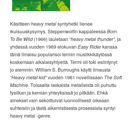
Käsitteen
heavy metal
syntyhetki lienee
ikuisuuskysymys. Steppenwolfin kappaleessa
Born
To Be Wild
(1966) lauletaan
“heavy metal thunder”
, ja
yhdessä vuoden 1969 elokuvan
Easy Rider
kanssa
tämä ilmaisu popularisoi termin musiikkikäytössä
koskemaan aikalaisyhtyeitä. Termi oli toki esiintynyt
jo aiemmin. William S. Burroughs käytti ilmausta
“Heavy metal kid”
vuoden 1961 novellissaan
The Soft
Machine
. Toisaalta raskaista metalleista oli puhuttu
fysiikan ja kemian yhteyksissä jo pitkään. Ehkä
ainekset vain sekoittuivat luonnollisesti oikeaan
suhteisiin ja tästä alkemistisesta prosessista syntyi
heavy metal -genre.