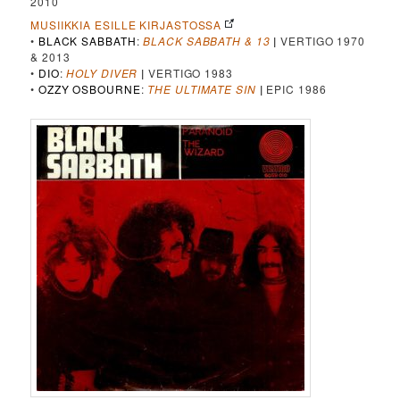
2010
MUSIIKKIA ESILLE KIRJASTOSSA
•
BLACK SABBATH
:
BLACK SABBATH & 13
|
VERTIGO 1970
& 2013
•
DIO
:
HOLY DIVER
|
VERTIGO 1983
•
OZZY OSBOURNE
:
THE ULTIMATE SIN
|
EPIC 1986