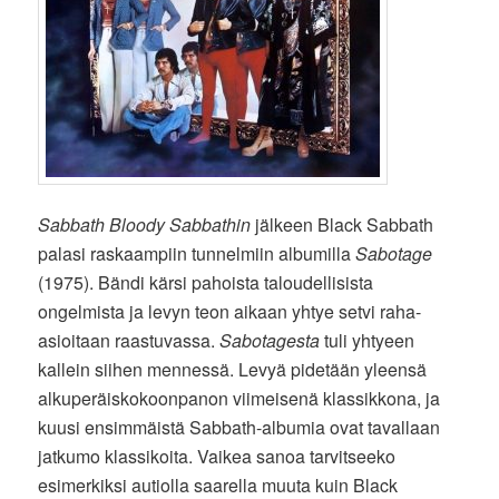
Sabbath Bloody Sabbathin
jälkeen Black Sabbath
palasi raskaampiin tunnelmiin albumilla
Sabotage
(1975). Bändi kärsi pahoista taloudellisista
ongelmista ja levyn teon aikaan yhtye setvi raha-
asioitaan raastuvassa.
Sabotagesta
tuli yhtyeen
kallein siihen mennessä. Levyä pidetään yleensä
alkuperäiskokoonpanon viimeisenä klassikkona, ja
kuusi ensimmäistä Sabbath-albumia ovat tavallaan
jatkumo klassikoita. Vaikea sanoa tarvitseeko
esimerkiksi autiolla saarella muuta kuin Black