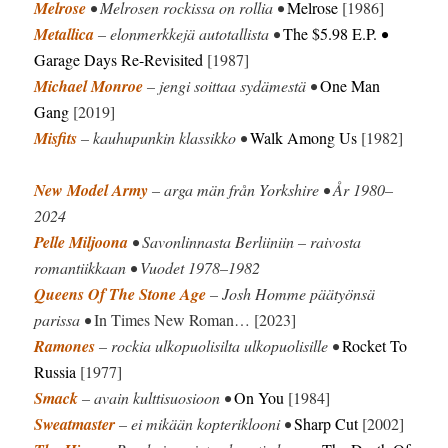
Melrose
• Melrosen rockissa on rollia •
Melrose
[1986]
Metallica
– elonmerkkejä autotallista •
The $5.98 E.P.
•
Garage Days Re-Revisited
[1987]
Michael Monroe
– jengi soittaa sydämestä •
One Man
Gang
[2019]
Misfits
– kauhupunkin klassikko •
Walk Among Us
[1982]
New Model Army
– arga män från Yorkshire • År 1980–
2024
Pelle Miljoona
• Savonlinnasta Berliiniin – raivosta
romantiikkaan • Vuodet 1978–1982
Queens Of The Stone Age
– Josh Homme päätyönsä
parissa •
In Times New Roman… [2023]
Ramones
– rockia ulkopuolisilta ulkopuolisille •
Rocket To
Russia
[1977]
Smack
– avain kulttisuosioon •
On You
[1984]
Sweatmaster
– ei mikään kopteriklooni •
Sharp Cut
[2002]