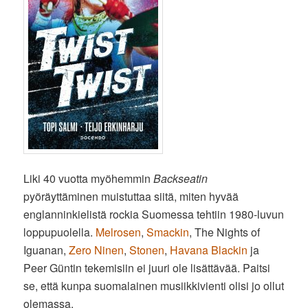
Liki 40 vuotta myöhemmin
Backseatin
pyöräyttäminen muistuttaa siitä, miten hyvää
englanninkielistä rockia Suomessa tehtiin 1980-luvun
loppupuolella.
Melrosen
,
Smackin
, The Nights of
Iguanan,
Zero Ninen
,
Stonen
,
Havana Blackin
ja
Peer Güntin tekemisiin ei juuri ole lisättävää. Paitsi
se, että kunpa suomalainen musiikkivienti olisi jo ollut
olemassa.