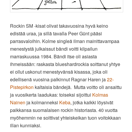
Rockin SM -kisat olivat takavuosina hyvä keino
edistää uraa, ja sillä tavalla Peer Günt pääsi
parrasvaloihin. Kolme singleä ilman mainittavampaa
menestystä julkaissut bändi voitti kilpailun
marraskuussa 1984. Bändi itse oli asiasta
ihmeissään: raskasta blueshardrockia soittanut yhtye
ei ollut uskonut menestyvänsä kisassa, joka oli
edellisenä vuosina palkinnut Ragnar Haren ja
22-
Pistepirkon
kaltaisia bändejä. Mutta voitto oli ansaittu
ja vuosikerta laadukas: toiseksi sijoittui
Kolmas
Nainen
ja kolmanneksi
Keba
, jotka kaikki löysivät
paikkansa suomalaisen rockin historiasta. 40 vuotta
myöhemmin ne soittivat yhteiskeikan tuon voitokkaan
illan kunniaksi.