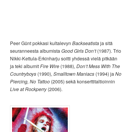
Peer Günt pokkasi kultalevyn
Backseatista
ja sitä
seuranneesta albumista
Good Girls Don’t
(1987). Trio
Nikki-Kettula-Erkinharju soitti yhdessä vielä pitkään
ja teki albumit
Fire Wire
(1988),
Don’t Mess With The
Countryboys
(1990),
Smalltown Maniacs
(1994) ja
No
Piercing, No Tattoo
(2005) sekä konserttitaltioinnin
Live at Rockperry
(2006).