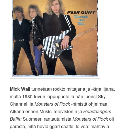
Mick Wall
tunnetaan rocktoimittajana ja -kirjailijana,
mutta 1980-luvun loppupuolella hän juonsi Sky
Channelilla
Monsters of Rock
-nimistä ohjelmaa.
Aikana ennen Music Televisionin ja
Headbangers’
Ballin
Suomeen rantautumista
Monsters of Rock
oli
parasta, mitä hevidiggari saattoi toivoa: mahtavia