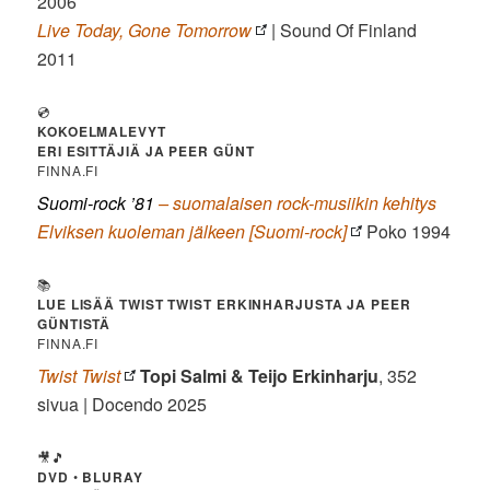
2006
Live Today, Gone Tomorrow
| Sound Of Finland
2011
💿
KOKOELMALEVYT
ERI ESITTÄJIÄ JA PEER GÜNT
FINNA.FI
Suomi-rock ’81
– suomalaisen rock-musiikin kehitys
Elviksen kuoleman jälkeen [Suomi-rock]
Poko 1994
📚
LUE LISÄÄ TWIST TWIST ERKINHARJUSTA JA PEER
GÜNTISTÄ
FINNA.FI
Twist Twist
Topi Salmi & Teijo Erkinharju
, 352
sivua | Docendo 2025
🎥🎵
DVD
•
BLURAY