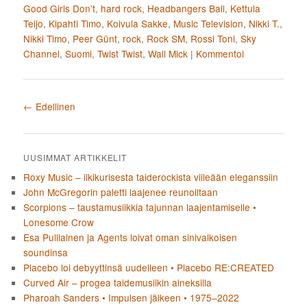
Good Girls Don't
,
hard rock
,
Headbangers Ball
,
Kettula
Teijo
,
Kipahti Timo
,
Koivula Sakke
,
Music Television
,
Nikki T.
,
Nikki Timo
,
Peer Günt
,
rock
,
Rock SM
,
Rossi Toni
,
Sky
Channel
,
Suomi
,
Twist Twist
,
Wall Mick
|
Kommentoi
Artikkelien selaus
←
Edellinen
UUSIMMAT ARTIKKELIT
Roxy Music – ilkikurisesta taiderockista viileään eleganssiin
John McGregorin paletti laajenee reunoiltaan
Scorpions – taustamusiikkia tajunnan laajentamiselle •
Lonesome Crow
Esa Pulliainen ja Agents loivat oman sinivalkoisen
soundinsa
Placebo loi debyyttinsä uudelleen • Placebo RE:CREATED
Curved Air – progea taidemusiikin aineksilla
Pharoah Sanders • Impulsen jälkeen • 1975–2022