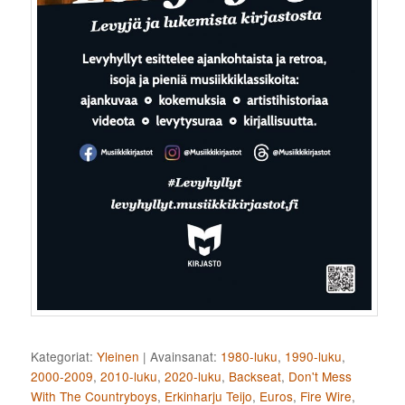
Kategoriat:
Yleinen
|
Avainsanat:
1980-luku
,
1990-luku
,
2000-2009
,
2010-luku
,
2020-luku
,
Backseat
,
Don't Mess
With The Countryboys
,
Erkinharju Teijo
,
Euros
,
Fire Wire
,