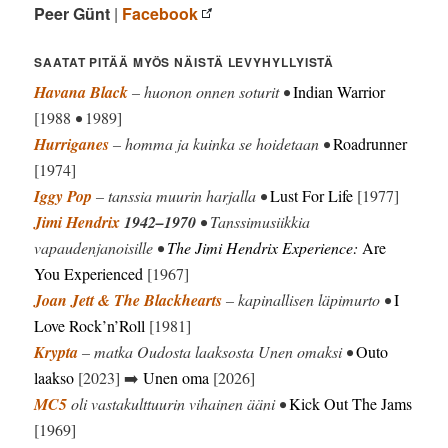
Peer Günt
|
Facebook
SAATAT PITÄÄ MYÖS NÄISTÄ LEVYHYLLYISTÄ
Havana Black
– huonon onnen soturit •
Indian Warrior
[1988
•
1989]
Hurriganes
– homma ja kuinka se hoidetaan •
Roadrunner
[1974]
Iggy Pop
– tanssia muurin harjalla •
Lust For Life
[1977]
Jimi Hendrix
1942–1970
• Tanssimusiikkia
vapaudenjanoisille •
The Jimi Hendrix Experience:
Are
You Experienced
[1967]
Joan Jett & The Blackhearts
– kapinallisen läpimurto •
I
Love Rock’n’Roll
[1981]
Krypta
– matka Oudosta laaksosta Unen omaksi •
Outo
laakso
[2023] ➡️
Unen oma
[2026]
MC5
oli vastakulttuurin vihainen ääni •
Kick Out The Jams
[1969]