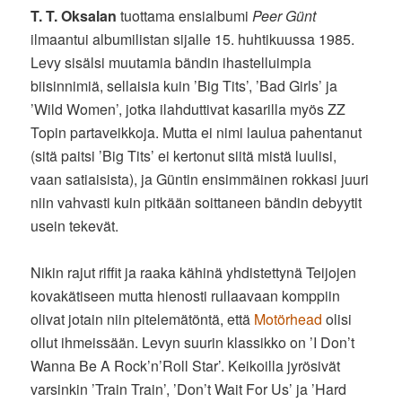
T. T. Oksalan
tuottama ensialbumi
Peer Günt
ilmaantui albumilistan sijalle 15. huhtikuussa 1985.
Levy sisälsi muutamia bändin ihastelluimpia
biisinnimiä, sellaisia kuin ’Big Tits’, ’Bad Girls’ ja
’Wild Women’, jotka ilahduttivat kasarilla myös ZZ
Topin partaveikkoja. Mutta ei nimi laulua pahentanut
(sitä paitsi ’Big Tits’ ei kertonut siitä mistä luulisi,
vaan satiaisista), ja Güntin ensimmäinen rokkasi juuri
niin vahvasti kuin pitkään soittaneen bändin debyytit
usein tekevät.
Nikin rajut riffit ja raaka kähinä yhdistettynä Teijojen
kovakätiseen mutta hienosti rullaavaan komppiin
olivat jotain niin pitelemätöntä, että
Motörhead
olisi
ollut ihmeissään. Levyn suurin klassikko on ’I Don’t
Wanna Be A Rock’n’Roll Star’. Keikoilla jyrösivät
varsinkin ’Train Train’, ’Don’t Wait For Us’ ja ’Hard