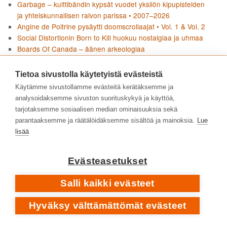
Garbage – kulttibändin kypsät vuodet yksilön kipupisteiden
ja yhteiskunnallisen raivon parissa • 2007–2026
Angine de Poitrine pysäytti doomscrollaajat • Vol. 1 & Vol. 2
Social Distortionin Born to Kill huokuu nostalgiaa ja uhmaa
Boards Of Canada – äänen arkeologiaa
Joni Mitchellin Blue ei jätä mitään kertomatta
Pharoah Sanders – tyyntä, myrskyä ja tuliperäistä voimaa •
Tietoa sivustolla käytetyistä evästeistä
1964–1974
Käytämme sivustollamme evästeitä kerätäksemme ja
Flean paluu jazzjuurille • Honora
analysoidaksemme sivuston suorituskykyä ja käyttöä,
Carpenters – sisarukset Karen ja Richard viihdemusiikin
tarjotaksemme sosiaalisen median ominaisuuksia sekä
huipulla
parantaaksemme ja räätälöidäksemme sisältöä ja mainoksia.
Lue
lisää
KIRJOITTAJAT
Evästeasetukset
Salli kaikki evästeet
Hyväksy välttämättömät evästeet