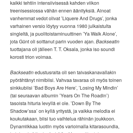
kaikki tehtiin intensiivisessä kahden viikon
treenisessiossa vähän ennen äänityksiä. Ainoat
vanhemmat vedot olivat ’Liquere And Drugs’, jonka
varhainen versio löytyy vuonna 1980 julkaistulta
singleltä, ja puolitoistaminuuttinen ’Ya Walk Alone’,
jota Günt oli soittanut parin vuoden ajan.
Backseatin
tuottajana oli jälleen T. T. Oksala, jonka iso soundi
korosti trion voimaa.
Backseatin
edustusraita oli sen taivaskanavallakin
pyörähtänyt nimibiisi. Vahvaa tavaraa oli myös toinen
sinkkubiisi ’Bad Boys Are Here’, ’Losing My Mindin’
(tai seuraavan albumin ’Years On The Roadin’)
tasoista hituria levyllä ei ole. ’Down By The
Shadow’ssa’ on kyllä yritystä, ja vaikka melodia ei
koukutakaan, biisi tuo vaihtelua rähinän joukkoon.
Dynamiikkaa luotiin myös varioimalla kitarasoundia,