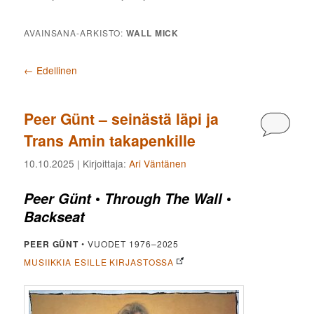
AVAINSANA-ARKISTO:
WALL MICK
Artikkelien selaus
←
Edellinen
Peer Günt – seinästä läpi ja
Kommen
Trans Amin takapenkille
10.10.2025
| Kirjoittaja:
Ari Väntänen
•
•
Peer Günt
Through The Wall
Backseat
PEER GÜNT
• VUODET 1976–2025
MUSIIKKIA ESILLE KIRJASTOSSA