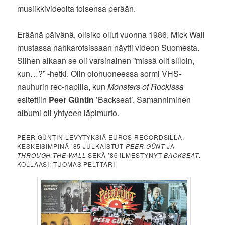
musiikkivideoita toisensa perään.
Eräänä päivänä, olisiko ollut vuonna 1986, Mick Wall
mustassa nahkarotsissaan näytti videon Suomesta.
Siihen aikaan se oli varsinainen ”missä olit silloin,
kun…?” -hetki. Olin olohuoneessa sormi VHS-
nauhurin rec-napilla, kun
Monsters of Rockissa
esitettiin
Peer Güntin
’Backseat’. Samanniminen
albumi oli yhtyeen läpimurto.
PEER GÜNTIN LEVYTYKSIÄ EUROS RECORDSILLA,
KESKEISIMPINÄ ’85 JULKAISTUT
PEER GÜNT
JA
THROUGH THE WALL
SEKÄ ’86 ILMESTYNYT
BACKSEAT
.
KOLLAASI: TUOMAS PELTTARI