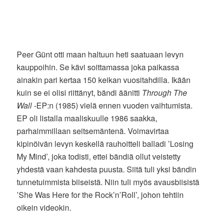
Peer Günt otti maan haltuun heti saatuaan levyn
kauppoihin. Se kävi soittamassa joka paikassa
ainakin pari kertaa 150 keikan vuositahdilla. Ikään
kuin se ei olisi riittänyt, bändi äänitti
Through The
Wall
-EP:n (1985) vielä ennen vuoden vaihtumista.
EP oli listalla maaliskuulle 1986 saakka,
parhaimmillaan seitsemäntenä. Voimavirtaa
kipinöivän levyn keskellä rauhoitteli balladi ’Losing
My Mind’, joka todisti, ettei bändiä ollut veistetty
yhdestä vaan kahdesta puusta. Siitä tuli yksi bändin
tunnetuimmista biiseistä. Niin tuli myös avausbiisistä
’She Was Here for the Rock’n’Roll’, johon tehtiin
oikein videokin.