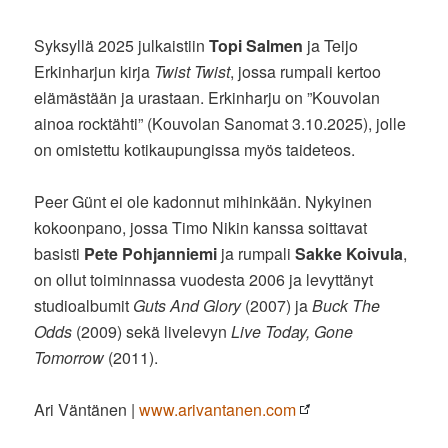
Syksyllä 2025 julkaistiin
Topi Salmen
ja Teijo
Erkinharjun kirja
Twist Twist
, jossa rumpali kertoo
elämästään ja urastaan. Erkinharju on ”Kouvolan
ainoa rocktähti” (Kouvolan Sanomat 3.10.2025), jolle
on omistettu kotikaupungissa myös taideteos.
Peer Günt ei ole kadonnut mihinkään. Nykyinen
kokoonpano, jossa Timo Nikin kanssa soittavat
basisti
Pete Pohjanniemi
ja rumpali
Sakke Koivula
,
on ollut toiminnassa vuodesta 2006 ja levyttänyt
studioalbumit
Guts And Glory
(2007) ja
Buck The
Odds
(2009) sekä livelevyn
Live Today, Gone
Tomorrow
(2011).
Ari Väntänen |
www.arivantanen.com