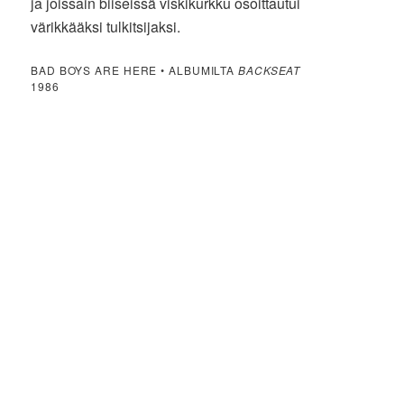
ja joissain biiseissä viskikurkku osoittautui
värikkääksi tulkitsijaksi.
BAD BOYS ARE HERE • ALBUMILTA
BACKSEAT
1986