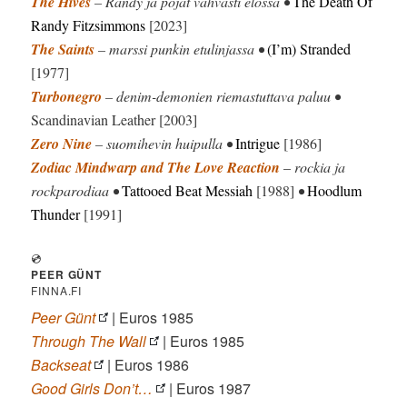
The Hives
– Randy ja pojat vahvasti elossa •
The Death Of
Randy Fitzsimmons
[2023]
The Saints
– marssi punkin etulinjassa •
(I’m) Stranded
[1977]
Turbonegro
– denim-demonien riemastuttava paluu •
Scandinavian Leather [2003]
Zero Nine
– suomihevin huipulla •
Intrigue
[1986]
Zodiac Mindwarp and The Love Reaction
–
rockia ja
rockparodiaa •
Tattooed Beat Messiah
[1988]
•
Hoodlum
Thunder
[1991]
💿
PEER GÜNT
FINNA.FI
Peer Günt
| Euros 1985
Through The Wall
| Euros 1985
Backseat
| Euros 1986
Good Girls Don’t…
| Euros 1987