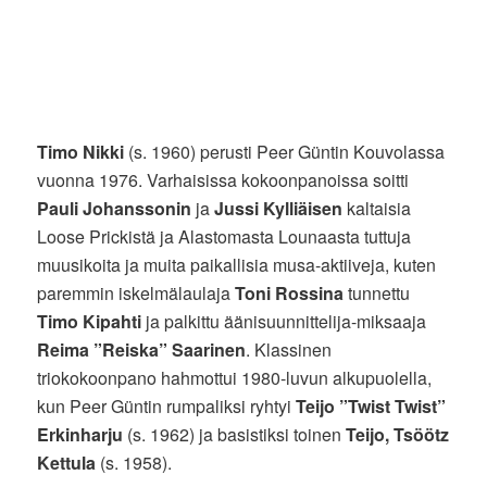
Timo Nikki
(s. 1960) perusti Peer Güntin Kouvolassa
vuonna 1976. Varhaisissa kokoonpanoissa soitti
Pauli Johanssonin
ja
Jussi Kylliäisen
kaltaisia
Loose Prickistä ja Alastomasta Lounaasta tuttuja
muusikoita ja muita paikallisia musa-aktiiveja, kuten
paremmin iskelmälaulaja
Toni Rossina
tunnettu
Timo Kipahti
ja palkittu äänisuunnittelija-miksaaja
Reima ”Reiska” Saarinen
. Klassinen
triokokoonpano hahmottui 1980-luvun alkupuolella,
kun Peer Güntin rumpaliksi ryhtyi
Teijo ”Twist Twist”
Erkinharju
(s. 1962) ja basistiksi toinen
Teijo, Tsöötz
Kettula
(s. 1958).