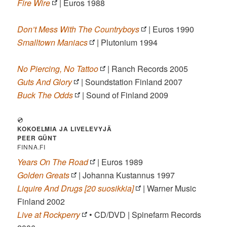
Fire Wire
| Euros 1988
Don’t Mess With The Countryboys
| Euros 1990
Smalltown Maniacs
| Plutonium 1994
No Piercing, No Tattoo
| Ranch Records 2005
Guts And Glory
| Soundstation Finland 2007
Buck The Odds
| Sound of Finland 2009
💿
KOKOELMIA JA LIVELEVYJÄ
PEER GÜNT
FINNA.FI
Years On The Road
| Euros 1989
Golden Greats
| Johanna Kustannus 1997
Liquire And Drugs [20 suosikkia]
| Warner Music
Finland 2002
Live at Rockperry
• CD/DVD | Spinefarm Records