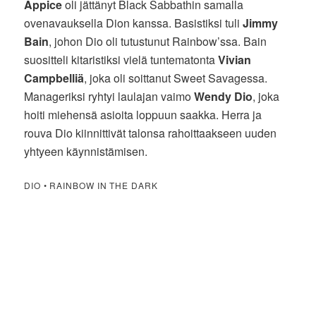
Appice
oli jättänyt Black Sabbathin samalla
ovenavauksella Dion kanssa. Basistiksi tuli
Jimmy
Bain
, johon Dio oli tutustunut Rainbow’ssa. Bain
suositteli kitaristiksi vielä tuntematonta
Vivian
Campbelliä
, joka oli soittanut Sweet Savagessa.
Manageriksi ryhtyi laulajan vaimo
Wendy Dio
, joka
hoiti miehensä asioita loppuun saakka. Herra ja
rouva Dio kiinnittivät talonsa rahoittaakseen uuden
yhtyeen käynnistämisen.
DIO • RAINBOW IN THE DARK