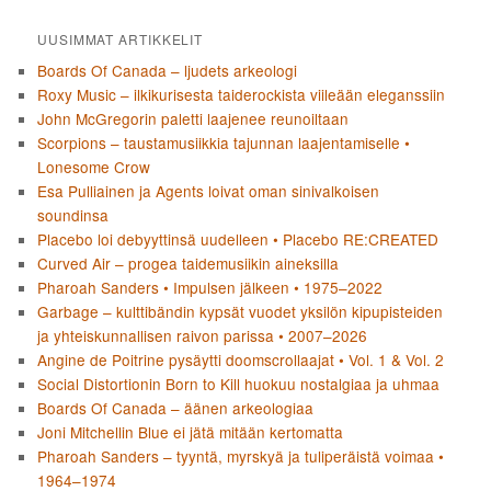
UUSIMMAT ARTIKKELIT
Boards Of Canada – ljudets arkeologi
Roxy Music – ilkikurisesta taiderockista viileään eleganssiin
John McGregorin paletti laajenee reunoiltaan
Scorpions – taustamusiikkia tajunnan laajentamiselle •
Lonesome Crow
Esa Pulliainen ja Agents loivat oman sinivalkoisen
soundinsa
Placebo loi debyyttinsä uudelleen • Placebo RE:CREATED
Curved Air – progea taidemusiikin aineksilla
Pharoah Sanders • Impulsen jälkeen • 1975–2022
Garbage – kulttibändin kypsät vuodet yksilön kipupisteiden
ja yhteiskunnallisen raivon parissa • 2007–2026
Angine de Poitrine pysäytti doomscrollaajat • Vol. 1 & Vol. 2
Social Distortionin Born to Kill huokuu nostalgiaa ja uhmaa
Boards Of Canada – äänen arkeologiaa
Joni Mitchellin Blue ei jätä mitään kertomatta
Pharoah Sanders – tyyntä, myrskyä ja tuliperäistä voimaa •
1964–1974