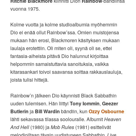
Ritchie Blackmore
kiinnitti Dion
Rainbow
-bändiinsä
vuonna 1975.
Kolme vuotta ja kolme studioalbumia myöhemmin
Dio ei enää ollut Rainbow’ssa. Omien muistojensa
mukaan hän erosi, Blackmoren käsityksen mukaan
laulaja erotettiin. Oli miten oli, syynä oli se, ettei
fantasia-aiheista pitävä Dio halunnut kirjoittaa
helpommin samaistuttavia sanoituksia, vaikka
kitarasankari toivoi saavansa soittaa rakkauslauluja,
joista tulisi hittejä.
Rainbow’n jälkeen Dio käynnisti Black Sabbathin
uuden tulemisen. Hän liittyi
Tony Iommin
,
Geezer
Butlerin
ja
Bill Wardin
bändiin, kun
Ozzy Osbourne
lähti sekavassa tilassa soolouralle. Albumit
Heaven
And Hell
(1980) ja
Mob Rules
(1981) esittelivät
melodioiltaan täysin uudistuneen Sabbathin.
Live