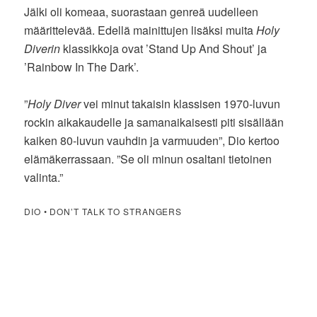
Jälki oli komeaa, suorastaan genreä uudelleen
määrittelevää. Edellä mainittujen lisäksi muita
Holy
Diverin
klassikkoja ovat ’Stand Up And Shout’ ja
’Rainbow In The Dark’.
”
Holy Diver
vei minut takaisin klassisen 1970-luvun
rockin aikakaudelle ja samanaikaisesti piti sisällään
kaiken 80-luvun vauhdin ja varmuuden”, Dio kertoo
elämäkerrassaan. ”Se oli minun osaltani tietoinen
valinta.”
DIO • DON’T TALK TO STRANGERS