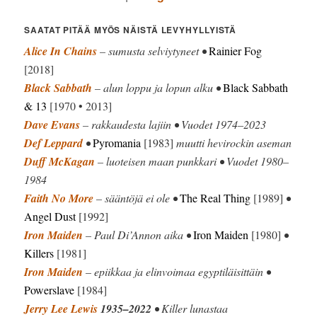
SAATAT PITÄÄ MYÖS NÄISTÄ LEVYHYLLYISTÄ
Alice In Chains
– sumusta selviytyneet •
Rainier Fog
[2018]
Black Sabbath
– alun loppu ja lopun alku •
Black Sabbath
& 13
[1970 • 2013]
Dave Evans
– rakkaudesta lajiin • Vuodet 1974–2023
Def Leppard
•
Pyromania
[1983]
muutti hevirockin aseman
Duff McKagan
– luoteisen maan punkkari • Vuodet 1980–
1984
Faith No More
– sääntöjä ei ole •
The Real Thing
[1989]
•
Angel Dust
[1992]
Iron Maiden
– Paul Di’Annon aika •
Iron Maiden
[1980]
•
Killers
[1981]
Iron Maiden
– epiikkaa ja elinvoimaa egyptiläisittäin •
Powerslave
[1984]
Jerry Lee Lewis
1935–2022
• Killer lunastaa