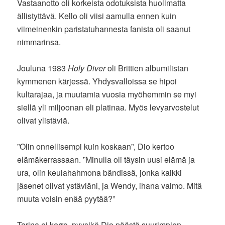
Vastaanotto oli korkeista odotuksista huolimatta
ällistyttävä. Kello oli viisi aamulla ennen kuin
viimeinenkin paristatuhannesta fanista oli saanut
nimmarinsa.
Jouluna 1983
Holy Diver
oli Brittien albumilistan
kymmenen kärjessä. Yhdysvalloissa se hipoi
kultarajaa, ja muutamia vuosia myöhemmin se myi
siellä yli miljoonan eli platinaa. Myös levyarvostelut
olivat ylistäviä.
”Olin onnellisempi kuin koskaan”, Dio kertoo
elämäkerrassaan. ”Minulla oli täysin uusi elämä ja
ura, olin keulahahmona bändissä, jonka kaikki
jäsenet olivat ystäviäni, ja Wendy, ihana vaimo. Mitä
muuta voisin enää pyytää?”
Tarina ei kerro, pyysikö Dio päästä suurimpien