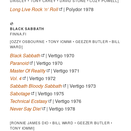
DAISLEY • TONY CAREY • DAVID STONE • COZY POWELL]
Long Live Rock ’n’ Roll
| Polydor 1978
💿
BLACK SABBATH
FINNA.FI
[OZZY OSBOURNE • TONY IOMMI • GEEZER BUTLER • BILL
WARD]
Black Sabbath
| Vertigo 1970
Paranoid
| Vertigo 1970
Master Of Reality
| Vertigo 1971
Vol. 4
| Vertigo 1972
Sabbath Bloody Sabbath
| Vertigo 1973
Sabotage
| Vertigo 1975
Technical Ecstasy
| Vertigo 1976
Never Say Die!
| Vertigo 1978
[RONNIE JAMES DIO • BILL WARD • GEEZER BUTLER •
TONY IOMMI]