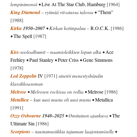
lempinimensä •
Live At The Star Club, Hamburg
[1964]
King Diamond
– rytinää riivatussa talossa •
”Them”
[1988]
Kirka
1950–2007
• Kirkan kotiinpaluu –
R.O.C.K.
[1986]
•
The Spell
[1987]
Kiss
-sooloalbumit – naamioleikkien lopun alku •
Ace
Frehley
•
Paul Stanley
•
Peter Criss
•
Gene Simmons
[1978]
Led Zeppelin
IV
[1971]
sinetöi menestysbändin
klassikkoaseman
Melrose
• Melrosen rockissa on rollia •
Melrose
[1986]
Metallica
– kun uusi musta oli uusi musta •
Metallica
[1991]
Ozzy Osbourne
1948–2025
• Omituinen ajankuva •
The
Ultimate Sin
[1986]
Scorpions
– taustamusiikkia tajunnan laajentamiselle •