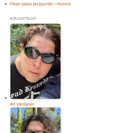
Flean paluu jazzjuurille • Honora
KIRJOITTAJAT
Ari Väntänen