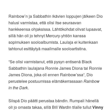
Rainbow’n ja Sabbathin ikävien loppujen jälkeen Dio
halusi varmistaa, että olisi itse seuraavan
hankkeensa ohjaksissa. Lähtökohdat olivat lupaavat,
sillä hän oli jo tehnyt Mercury-yhtiön kanssa
sopimuksen sooloalbumista. Laulaja ei kuitenkaan
tahtonut esittäytyä maailmalle sooloartistina.
”Se olisi varmistanut, että pysyn entisenä Black
Sabbathin laulajana Ronnie James Diona tai Ronnie
James Diona, joka oli ennen Rainbow’ssa”, Dio
perustelee postuumissa elämäkerrassaan
Rainbow
in the Dark
.
Siispä Dio päätti perustaa bändin. Rumpali hänellä
oli jo omasta takaa, sillä Bill Wardin tilalle tullut
Vinny