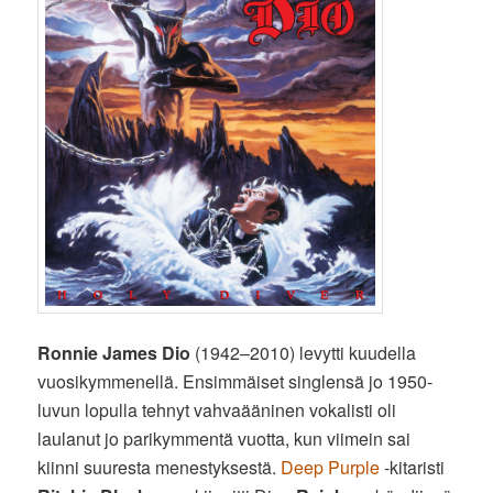
Ronnie James Dio
(1942–2010) levytti kuudella
vuosikymmenellä. Ensimmäiset singlensä jo 1950-
luvun lopulla tehnyt vahvaääninen vokalisti oli
laulanut jo parikymmentä vuotta, kun viimein sai
kiinni suuresta menestyksestä.
Deep Purple
-kitaristi