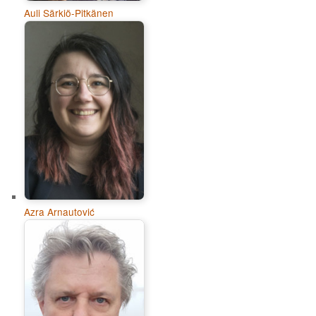
Auli Särkiö-Pitkänen
Azra Arnautović