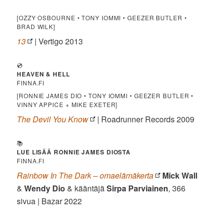
[OZZY OSBOURNE • TONY IOMMI • GEEZER BUTLER •
BRAD WILK]
13
| Vertigo 2013
💿
HEAVEN & HELL
FINNA.FI
[RONNIE JAMES DIO • TONY IOMMI • GEEZER BUTLER •
VINNY APPICE + MIKE EXETER]
The Devil You Know
| Roadrunner Records 2009
📚
LUE LISÄÄ RONNIE JAMES DIOSTA
FINNA.FI
Rainbow In The Dark – omaelämäkerta
Mick Wall
&
Wendy Dio
& kääntäjä
Sirpa Parviainen
, 366
sivua | Bazar 2022