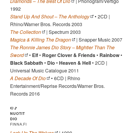
Diamonds – The Best Of Dio
| Phonogram/Vertigo
1992
Stand Up And Shout – The Anthology
• 2CD |
Rhino/Warner Bros. Records 2003
The Collection
| Spectrum 2003
Magica & Killing The Dragon
| Snapper Music 2007
The Ronnie James Dio Story – Mightier Than The
Sword
•
Elf
•
Roger Clover & Friends
•
Rainbow
•
Black Sabbath
•
Dio
•
Heaven & Hell
• 2CD |
Universal Music Catalogue 2011
A Decade Of Dio
• 6CD | Rhino
Entertainment/Reprise Records/Warner Bros.
Records 2016
🎼🎵
NUOTIT
DIO
FINNA.FI
Lock Up The Wolves
| 1990