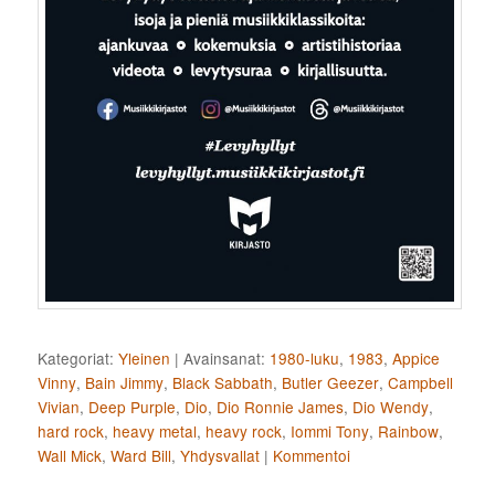
Kategoriat:
Yleinen
|
Avainsanat:
1980-luku
,
1983
,
Appice
Vinny
,
Bain Jimmy
,
Black Sabbath
,
Butler Geezer
,
Campbell
Vivian
,
Deep Purple
,
Dio
,
Dio Ronnie James
,
Dio Wendy
,
hard rock
,
heavy metal
,
heavy rock
,
Iommi Tony
,
Rainbow
,
Wall Mick
,
Ward Bill
,
Yhdysvallat
|
Kommentoi