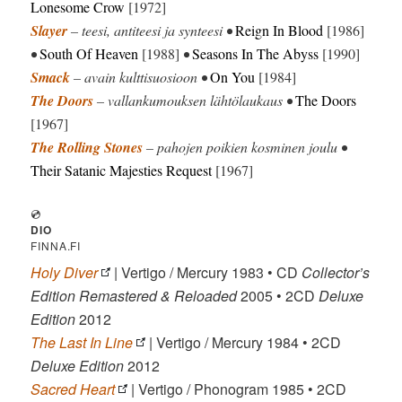
Lonesome Crow
[1972]
Slayer
– teesi, antiteesi ja synteesi •
Reign In Blood
[1986]
•
South Of Heaven
[1988]
•
Seasons In The Abyss
[1990]
Smack
– avain kulttisuosioon •
On You
[1984]
The Doors
– vallankumouksen lähtölaukaus •
The Doors
[1967]
The Rolling Stones
– pahojen poikien kosminen joulu •
Their Satanic Majesties Request
[1967]
💿
DIO
FINNA.FI
Holy Diver
| Vertigo / Mercury 1983 • CD
Collector’s
Edition Remastered & Reloaded
2005 • 2CD
Deluxe
Edition
2012
The Last In Line
| Vertigo / Mercury 1984 • 2CD
Deluxe Edition
2012
Sacred Heart
| Vertigo / Phonogram 1985 • 2CD