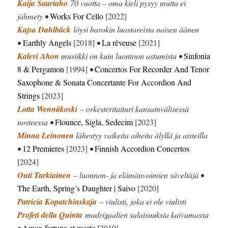
Kaija Saariaho
70 vuotta – oma kieli pysyy mutta ei
jähmety •
Works For Cello
[2022]
Kajsa Dahlbäck
löysi barokin luostareista naisen äänen
•
Earthly Angels
[2018]
•
La rêveuse
[2021]
Kalevi Ahon
musiikki on kuin luontoon astumista •
Sinfonia
8 & Pergamon
[1994]
•
Concertos For Recorder And Tenor
Saxophone & Sonata Concertante For Accordion And
Strings
[2023]
Lotta Wennäkoski
– orkesteritaituri kansainvälisessä
nosteessa •
Flounce, Sigla, Sedecim
[2023]
Minna Leinonen
lähestyy vaikeita aiheita älyllä ja aisteilla
•
12 Premieres
[2023]
•
Finnish Accordion Concertos
[2024]
Outi Tarkiainen
– luonnon- ja elämänvoimien säveltäjä •
The Earth, Spring’s Daughter | Saivo
[2020]
Patricia Kopatchinskaja
– viulisti, joka ei ole viulisti
Profeti della Quinta
madrigaalien salaisuuksia kaivamassa
•
Amor, fortuna et morte
[2019]