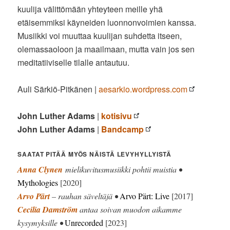
kuulija välittömään yhteyteen meille yhä
etäisemmiksi käyneiden luonnonvoimien kanssa.
Musiikki voi muuttaa kuulijan suhdetta itseen,
olemassaoloon ja maailmaan, mutta vain jos sen
meditatiiviselle tilalle antautuu.
Auli Särkiö-Pitkänen |
aesarkio.wordpress.com
John Luther Adams
|
kotisivu
John Luther Adams
|
Bandcamp
SAATAT PITÄÄ MYÖS NÄISTÄ LEVYHYLLYISTÄ
Anna Clynen
mielikuvitusmusiikki pohtii muistia •
Mythologies
[2020]
Arvo Pärt
– rauhan säveltäjä •
Arvo Pärt: Live
[2017]
Cecilia Damström
antaa soivan muodon aikamme
kysymyksille •
Unrecorded
[2023]