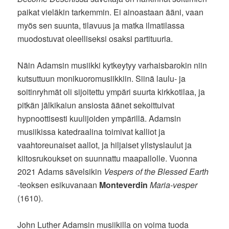
paikat vieläkin tarkemmin. Ei ainoastaan ääni, vaan
myös sen suunta, tilavuus ja matka ilmatilassa
muodostuvat oleelliseksi osaksi partituuria.
Näin Adamsin musiikki kytkeytyy varhaisbarokin niin
kutsuttuun monikuoromusiikkiin. Siinä laulu- ja
soitinryhmät oli sijoitettu ympäri suurta kirkkotilaa, ja
pitkän jälkikaiun ansiosta äänet sekoittuivat
hypnoottisesti kuulijoiden ympärillä. Adamsin
musiikissa katedraalina toimivat kalliot ja
vaahtoreunaiset aallot, ja hiljaiset ylistyslaulut ja
kiitosrukoukset on suunnattu maapallolle. Vuonna
2021 Adams sävelsikin
Vespers of the Blessed Earth
-teoksen esikuvanaan
Monteverdin
Maria-vesper
(1610).
John Luther Adamsin musiikilla on voima tuoda