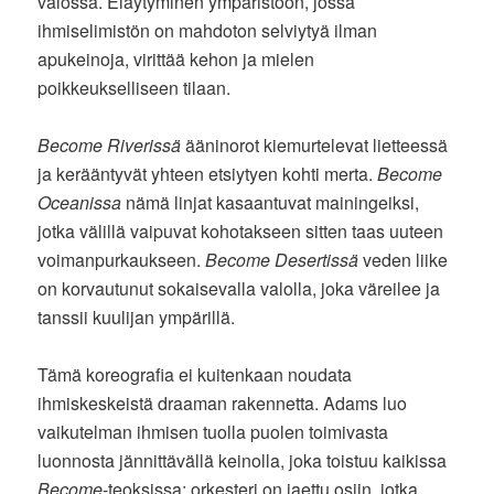
valossa. Eläytyminen ympäristöön, jossa
ihmiselimistön on mahdoton selviytyä ilman
apukeinoja, virittää kehon ja mielen
poikkeukselliseen tilaan.
Become Riverissä
ääninorot kiemurtelevat lietteessä
ja kerääntyvät yhteen etsiytyen kohti merta.
Become
Oceanissa
nämä linjat kasaantuvat mainingeiksi,
jotka välillä vaipuvat kohotakseen sitten taas uuteen
voimanpurkaukseen.
Become Desertissä
veden liike
on korvautunut sokaisevalla valolla, joka väreilee ja
tanssii kuulijan ympärillä.
Tämä koreografia ei kuitenkaan noudata
ihmiskeskeistä draaman rakennetta. Adams luo
vaikutelman ihmisen tuolla puolen toimivasta
luonnosta jännittävällä keinolla, joka toistuu kaikissa
Become
-teoksissa: orkesteri on jaettu osiin, jotka