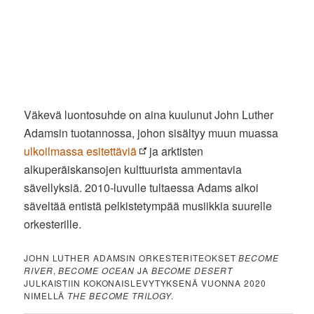
Väkevä luontosuhde on aina kuulunut John Luther
Adamsin tuotannossa, johon sisältyy muun muassa
ulkoilmassa esitettäviä
ja arktisten
alkuperäiskansojen kulttuurista ammentavia
sävellyksiä. 2010-luvulle tultaessa Adams alkoi
säveltää entistä pelkistetympää musiikkia suurelle
orkesterille.
JOHN LUTHER ADAMSIN ORKESTERITEOKSET
BECOME
RIVER
,
BECOME OCEAN
JA
BECOME DESERT
JULKAISTIIN KOKONAISLEVYTYKSENÄ VUONNA 2020
NIMELLÄ
THE BECOME TRILOGY
.