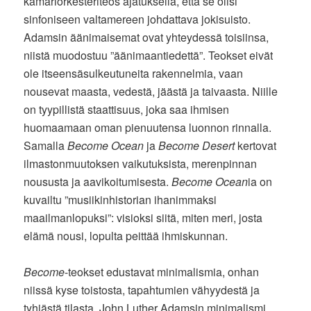
kamariorkesteriteos ajatuksella, että se olisi
sinfoniseen valtamereen johdattava jokisuisto.
Adamsin äänimaisemat ovat yhteydessä toisiinsa,
niistä muodostuu ”äänimaantiedettä”. Teokset eivät
ole itseensäsulkeutuneita rakennelmia, vaan
nousevat maasta, vedestä, jäästä ja taivaasta. Niille
on tyypillistä staattisuus, joka saa ihmisen
huomaamaan oman pienuutensa luonnon rinnalla.
Samalla
Become Ocean
ja
Become Desert
kertovat
ilmastonmuutoksen vaikutuksista, merenpinnan
noususta ja aavikoitumisesta.
Become Ocean
ia on
kuvailtu ”musiikinhistorian ihanimmaksi
maailmanlopuksi”: visioksi siitä, miten meri, josta
elämä nousi, lopulta peittää ihmiskunnan.
Become
-teokset edustavat minimalismia, onhan
niissä kyse toistosta, tapahtumien vähyydestä ja
tyhjästä tilasta. John Luther Adamsin minimalismi