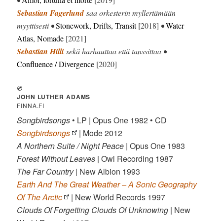
Sebastian Fagerlund
saa orkesterin myllertämään
myyttisesti •
Stonework, Drifts, Transit
[2018]
•
Water
Atlas, Nomade
[2021]
Sebastian Hilli
sekä harhauttaa että tanssittaa •
Confluence / Divergence
[2020]
💿
JOHN LUTHER ADAMS
FINNA.FI
Songbirdsongs
• LP | Opus One 1982 • CD
Songbirdsongs
| Mode 2012
A Northern Suite / Night Peace
| Opus One 1983
Forest Without Leaves
| Owl Recording 1987
The Far Country
| New Albion 1993
Earth And The Great Weather – A Sonic Geography
Of The Arctic
| New World Records 1997
Clouds Of Forgetting Clouds Of Unknowing
| New