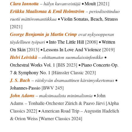
Clara Iannotta
– hälyn kuvanveistäjä •
Moult
[2021]
Eriikka Maalismaa & Emil Holmström
– periodisoitinduo
ruotii mättöromantiikkaa •
Violin Sonatas, Beach, Strauss
[2021]
George Benjamin
ja Martin Crimp
ovat nykyoopperan
täydellinen työpari •
Into The Little Hill
[2008]
•
Written
On Skin
[2013]
•
Lessons In Love And Violence
[2019]
Helvi Leiviskä
– ohittamaton suomalaissinfonikko •
Orchestral Works Vol. 1
[BIS 2023]
•
Piano Concerto Op.
7 & Symphony No. 1
[Hänssler Classic 2023]
J. S. Bach
– räiskyvän dramaattinen kärsimyskertomus •
Johannes-Passio
[BWV 245]
John Adams
– maksimaalista minimalismia •
John
Adams – Tonhalle-Orchester Zürich & Paavo Järvi
[Alpha
Classics 2022]
•
American Road Trip – Augustin Hadelich
& Orion Weiss [Warner Classics 2024]