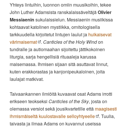
Yhteys lintuihin, luonnon omiin muusikoihin, tekee
John Luther Adamsista ranskalaissäveltäjä
Olivier
Messiaenin
sukulaissielun. Messiaenin musiikissa
kohtaavat katolinen mystiikka, ornitologisella
tarkkuudella kirjoitetut lintujen laulut ja
huikaisevat
värimaisemat
.
Canticles of the Holy Wind
on
tundralle ja autiomaahan sijoitettu jättikokoinen
liturgia, sarja hengellisiä rituaaleja karussa
maisemassa. Ihmisen sijaan sitä asuttavat linnut,
kuten erakkorastas ja kanjonipeukaloinen, joita
laulajat matkivat.
Taivaankannen ilmiöitä kuvaavat osat Adams irrotti
erikseen teokseksi
Canticles of the Sky
, josta on
olemassa versiot sekä jousikvartetille että
maagisesti
ihmismäiseltä kuulostavalle selloyhtyeelle
. Tuulia,
taivasta ja ilmaa Adams on kuvannut useissa