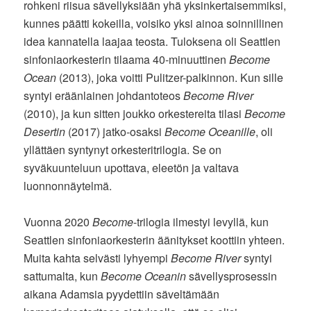
rohkeni riisua sävellyksiään yhä yksinkertaisemmiksi,
kunnes päätti kokeilla, voisiko yksi ainoa soinnillinen
idea kannatella laajaa teosta. Tuloksena oli Seattlen
sinfoniaorkesterin tilaama 40-minuuttinen
Become
Ocean
(2013), joka voitti Pulitzer-palkinnon. Kun sille
syntyi eräänlainen johdantoteos
Become River
(2010), ja kun sitten joukko orkestereita tilasi
Become
Desertin
(2017) jatko-osaksi
Become Oceanille
, oli
yllättäen syntynyt orkesteritrilogia. Se on
syväkuunteluun upottava, eleetön ja valtava
luonnonnäytelmä.
Vuonna 2020
Become
-trilogia ilmestyi levyllä, kun
Seattlen sinfoniaorkesterin äänitykset koottiin yhteen.
Muita kahta selvästi lyhyempi
Become River
syntyi
sattumalta, kun
Become Oceanin
sävellysprosessin
aikana Adamsia pyydettiin säveltämään