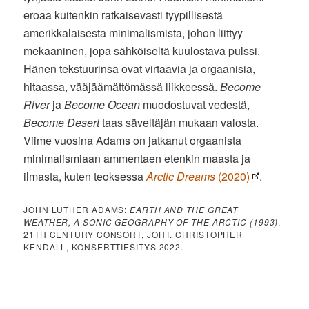
eroaa kuitenkin ratkaisevasti tyypillisestä
amerikkalaisesta minimalismista, johon liittyy
mekaaninen, jopa sähköiseltä kuulostava pulssi.
Hänen tekstuurinsa ovat virtaavia ja orgaanisia,
hitaassa, vääjäämättömässä liikkeessä.
Become
River
ja
Become Ocean
muodostuvat vedestä,
Become Desert
taas säveltäjän mukaan valosta.
Viime vuosina Adams on jatkanut orgaanista
minimalismiaan ammentaen etenkin maasta ja
ilmasta, kuten teoksessa
Arctic Dreams
(2020)
.
JOHN LUTHER ADAMS:
EARTH AND THE GREAT
WEATHER, A SONIC GEOGRAPHY OF THE ARCTIC (1993)
.
21TH CENTURY CONSORT, JOHT. CHRISTOPHER
KENDALL, KONSERTTIESITYS 2022.