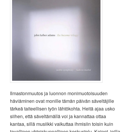
Ilmastonmuutos ja luonnon monimuotoisuuden
häviäminen ovat monille tämän päivän säveltäjille
tärkeä taiteellisen työn lähtökohta. Heitä ajaa usko
siihen, että säveltämällä voi ja kannattaa ottaa
kantaa, sillä musiikki vaikuttaa ihmisiin toisin kuin
tavallinen yhteiskunnallinen keskustelu. Keinot, joilla