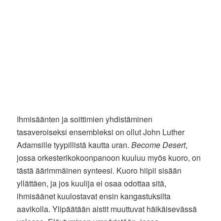
Ihmisäänten ja soittimien yhdistäminen
tasaveroiseksi ensembleksi on ollut John Luther
Adamsille tyypillistä kautta uran.
Become Desert
,
jossa orkesterikokoonpanoon kuuluu myös kuoro, on
tästä äärimmäinen synteesi. Kuoro hiipii sisään
yllättäen, ja jos kuulija ei osaa odottaa sitä,
ihmisäänet kuulostavat ensin kangastuksilta
aavikolla. Ylipäätään aistit muuttuvat häikäisevässä