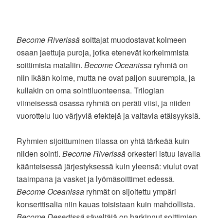
Become Riverissä
soittajat muodostavat kolmeen
osaan jaettuja puroja, jotka etenevät korkeimmista
soittimista mataliin.
Become Oceanissa
ryhmiä on
niin ikään kolme, mutta ne ovat paljon suurempia, ja
kullakin on oma sointiluonteensa. Trilogian
viimeisessä osassa ryhmiä on peräti viisi, ja niiden
vuorottelu luo värjyviä efektejä ja valtavia etäisyyksiä.
Ryhmien sijoittuminen tilassa on yhtä tärkeää kuin
niiden sointi.
Become Riverissä
orkesteri istuu lavalla
käänteisessä järjestyksessä kuin yleensä: viulut ovat
taaimpana ja vasket ja lyömäsoittimet edessä.
Become Oceanissa
ryhmät on sijoitettu ympäri
konserttisalia niin kauas toisistaan kuin mahdollista.
Become Desertissä
säveltäjä on harkinnut soittimien