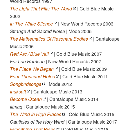
World Records 1997
The Light That Fills The World
| Cold Blue Music
2002
In The White Silence
| New World Records 2003
Strange And Sacred Noise
| Mode 2005
The Mathematics Of Resonant Bodies
| Cantaloupe
Music 2006
Red Arc / Blue Veil
| Cold Blue Music 2007
For Lou Harrison
| New World Records 2007
The Place We Began
| Cold Blue Music 2009
Four Thousand Holes
| Cold Blue Music 2011
Songbirdsongs
| Mode 2012
Inuksuit
| Cantaloupe Music 2013
Become Ocean
| Cantaloupe Music 2014
Ilimaq
| Cantaloupe Music 2015
The Wind In High Places
| Cold Blue Music 2015
Canticles of the Holy Wind
| Cantaloupe Music 2017
Everything That Rises
| Cold Blue Music 2018