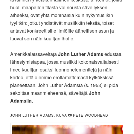
huoli maapallon tilasta voi nousta sävellyksen
aiheeksi, ovat yhtä moninaisia kuin nykymusiikin
tyylitkin: jotkut yhdistävät musiikkiin tekstiä, toiset
antavat konkreettisille ilmiöille äänellisen asun ja
tuovat sen näin kuulijan iholle.
Amerikkalaissäveltäjä
John Luther Adams
edustaa
lähestymistapaa, jossa musiikki kokonaisvaltaisesti
imee kuulijan osaksi luonnonelementtejä ja näin
kertoo, että olemme erottamattomasti kytköksissä
planeettaan. John Luther Adamsia (s. 1953) ei pidä
sekoittaa maanmieheensä, säveltäjä
John
Adamsiin
.
JOHN LUTHER ADAMS. KUVA 📷 PETE WOODHEAD