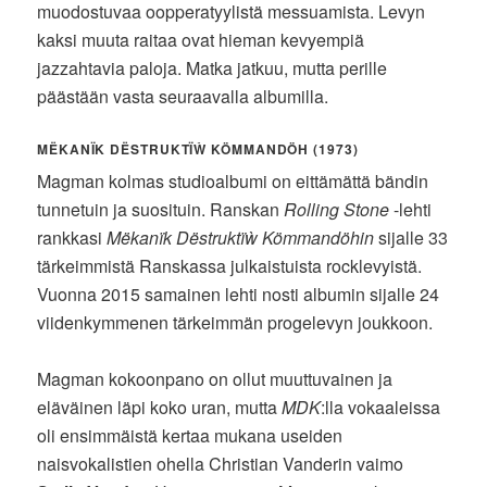
muodostuvaa oopperatyylistä messuamista. Levyn
kaksi muuta raitaa ovat hieman kevyempiä
jazzahtavia paloja. Matka jatkuu, mutta perille
päästään vasta seuraavalla albumilla.
MËKANÏK DËSTRUKTÏẀ KÖMMANDÖH (1973)
Magman kolmas studioalbumi on eittämättä bändin
tunnetuin ja suosituin. Ranskan
Rolling Stone
-lehti
rankkasi
Mëkanïk Dëstruktïẁ Kömmandöhin
sijalle 33
tärkeimmistä Ranskassa julkaistuista rocklevyistä.
Vuonna 2015 samainen lehti nosti albumin sijalle 24
viidenkymmenen tärkeimmän progelevyn joukkoon.
Magman kokoonpano on ollut muuttuvainen ja
eläväinen läpi koko uran, mutta
MDK
:lla vokaaleissa
oli ensimmäistä kertaa mukana useiden
naisvokalistien ohella Christian Vanderin vaimo