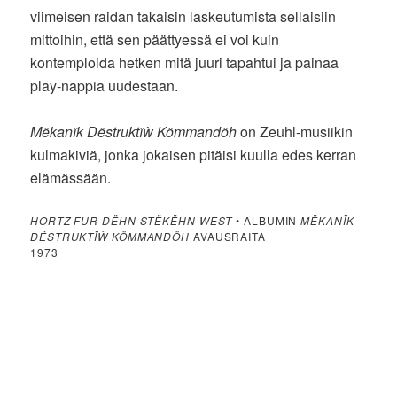
viimeisen raidan takaisin laskeutumista sellaisiin
mittoihin, että sen päättyessä ei voi kuin
kontemploida hetken mitä juuri tapahtui ja painaa
play-nappia uudestaan.
Mëkanïk Dëstruktïẁ Kömmandöh
on Zeuhl-musiikin
kulmakiviä, jonka jokaisen pitäisi kuulla edes kerran
elämässään.
HORTZ FUR DËHN STËKËHN WEST
• ALBUMIN
MËKANÏK
DËSTRUKTÏẀ KÖMMANDÖH
AVAUSRAITA
1973