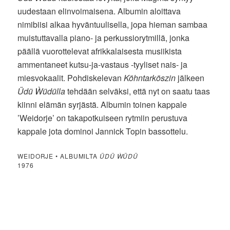
uudestaan elinvoimaisena. Albumin aloittava
nimibiisi alkaa hyväntuulisella, jopa hieman sambaa
muistuttavalla piano- ja perkussiorytmillä, jonka
päällä vuorottelevat afrikkalaisesta musiikista
ammentaneet kutsu-ja-vastaus -tyyliset nais- ja
miesvokaalit. Pohdiskelevan
Köhntarköszin
jälkeen
Üdü Ẁüdülla
tehdään selväksi, että nyt on saatu taas
kiinni elämän syrjästä. Albumin toinen kappale
’Weidorje’ on takapotkuiseen rytmiin perustuva
kappale jota dominoi Jannick Topin bassottelu.
WEIDORJE • ALBUMILTA
ÜDÜ ẀÜDÜ
1976