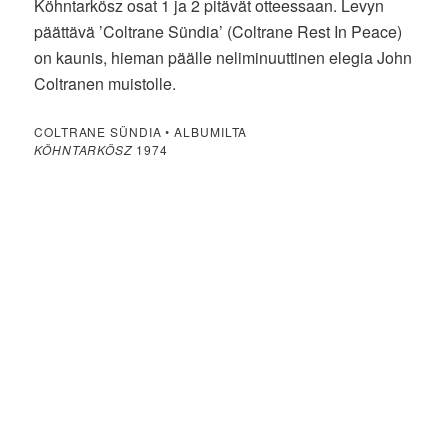
Köhntarkösz osat 1 ja 2 pitävät otteessaan. Levyn
päättävä ’Coltrane Sündia’ (Coltrane Rest In Peace)
on kaunis, hieman päälle neliminuuttinen elegia John
Coltranen muistolle.
COLTRANE SÜNDIA • ALBUMILTA
KÖHNTARKÖSZ
1974