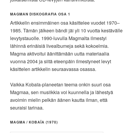
MAGMAN DISKOGRAFIA OSA 1
Artikkelin ensimmäinen osa käsittelee vuodet 1970–
1985. Tämän jälkeen bändi jäi yli 10 vuotta kestävälle
levytystauolle. 1990-luvulla Magmalta ilmestyi
lähinnä erinäisiä livealbumeja sekä kokoelmia.
Magma aktivoitui äänittämään uutta materiaalia
vuonna 2004 ja siitä eteenpäin ilmestyneet levyt
käsittelen artikkelin seuraavassa osassa.
Vaikka Kobaïa-planeetan teema onkin suuri osa
Magmaa, sen musiikkia voi kuunnella ja lähestyä
avoimin mielin pelkän äänen kautta ilman, että
seuraisi tarinaa.
MAGMA / KOBAÏA (1970)