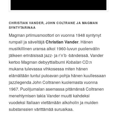
CHRISTIAN VANDER, JOHN COLTRANE JA MAGMAN
SYNTYTARINAA
Magman priimusmoottori on vuonna 1948 syntynyt
rumpali ja säveltäjä
Christian Vander
. Hänen
musiikillinen uransa alkoi 1960-luvun puolenvälin
jälkeen erinäisissä jazz- ja r’n’b -bändeissä. Vander
kertoo Magman debyyttialbumi
Kobaïan
CD:n
mukana tulevassa vihkosessa miten hänen
elämältään tuntui putoavan pohja hänen kuullessaan
jazzlegenda John Coltranen kuolemasta vuonna
1967. Puolijumalan asemassa pitämänsä Coltranen
menehtymisen takia Vander muutti kahdeksi
vuodeksi Italiaan viettämään alkoholin ja muiden
substanssien värittämää suruaikaa.