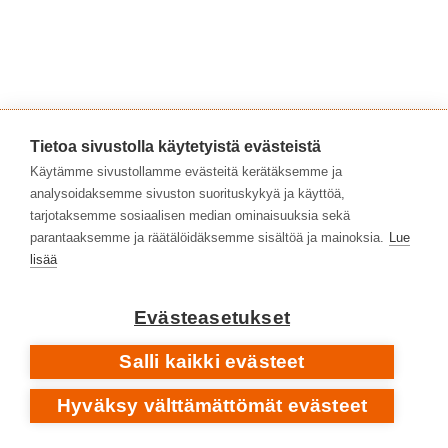
Tietoa sivustolla käytetyistä evästeistä
Üdü Ẁüdün
lyhyemmissä kappaleissa kuuluu
Käytämme sivustollamme evästeitä kerätäksemme ja
yleisestikin Magman tuotannossa eniten afrikkalaisen
analysoidaksemme sivuston suorituskykyä ja käyttöä,
tarjotaksemme sosiaalisen median ominaisuuksia sekä
musiikin vaikutteet. Albumin pääteos on eeppinen liki
parantaaksemme ja räätälöidäksemme sisältöä ja mainoksia.
Lue
18 minuuttinen ’De Futura’ – yksi zeuhl-genren
lisää
suurimpia “anthemeita.” Kappale perustuu toistuvaan
bassolla soitettuun teemariffiin, jota varioidaan pitkin
Evästeasetukset
matkaa tempon noustessa ja laskiessa. Sen päällä
kuullaan ujeltavia urkuja, vokaaleja ja kaikenlaista
Salli kaikki evästeet
perkussiokolinaa. Kappaleen yleinen tunnelma
poikkeaa albumin muusta linjasta vakavuudellaan ja
Hyväksy välttämättömät evästeet
raskaudellaan, mutta se on myös samalla todella