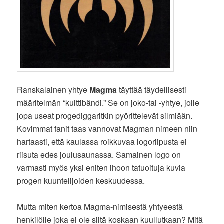
Ranskalainen yhtye
Magma
täyttää täydellisesti
määritelmän “kulttibändi.” Se on joko-tai -yhtye, jolle
jopa useat progediggaritkin pyörittelevät silmiään.
Kovimmat fanit taas vannovat Magman nimeen niin
hartaasti, että kaulassa roikkuvaa logoriipusta ei
riisuta edes joulusaunassa. Samainen logo on
varmasti myös yksi eniten ihoon tatuoituja kuvia
progen kuuntelijoiden keskuudessa.
Mutta miten kertoa Magma-nimisestä yhtyeestä
henkilölle joka ei ole siitä koskaan kuullutkaan? Mitä