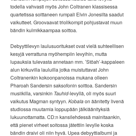
todella vahvasti myös John Coltranen klassisessa
quartetissa soittaneen rumpali Elvin Jonesilta saadut
vaikutteet. Groovaavat triolikompit pohjustavat muun
bändin kulmikkaampaa soittoa.
Debyyttilevyn laulusuoritukset ovat vielä suhteellisen
kesyjä verrattuna myöhempiin levyihin, mutta
lupauksia tulevasta annetaan mm. ’Stöah’-kappaleen
alun kirkuvilla lauluilla jotka muistuttavat John
Coltranenkin kokoonpanoissa mukana olleen
Pharoah Sandersin saksofonin soittoa. Sandersin
musiikilla, varsinkin
Tauhid
-levyllä, oli myös suuri
vaikutus Magman syntyyn.
Kobaïa
on äänitetty livenä
studiossa muutamia loppupään jälkiäänityksiä
lukuunottamatta. CD:n kansilehdessä mainitaankin,
että pienet virheet soitossa jätettiin levylle koska
bändin draivi oli niin hyvä. Upea debyyttialbumi ja