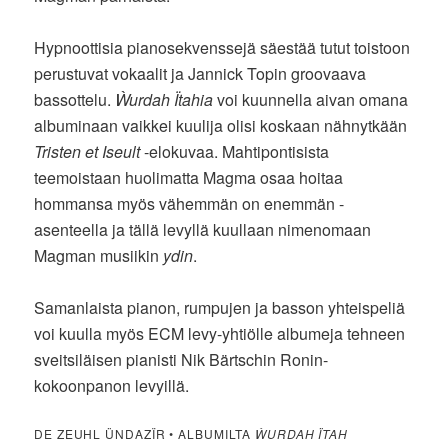
Hypnoottisia pianosekvenssejä säestää tutut toistoon
perustuvat vokaalit ja Jannick Topin groovaava
bassottelu.
Ẁurdah Ïtahia
voi kuunnella aivan omana
albuminaan vaikkei kuulija olisi koskaan nähnytkään
Tristen et Iseult
-elokuvaa. Mahtipontisista
teemoistaan huolimatta Magma osaa hoitaa
hommansa myös vähemmän on enemmän -
asenteella ja tällä levyllä kuullaan nimenomaan
Magman musiikin
ydin
.
Samanlaista pianon, rumpujen ja basson yhteispeliä
voi kuulla myös ECM levy-yhtiölle albumeja tehneen
sveitsiläisen pianisti Nik Bärtschin Ronin-
kokoonpanon levyillä.
DE ZEUHL ÜNDAZÏR • ALBUMILTA
ẀURDAH ÏTAH