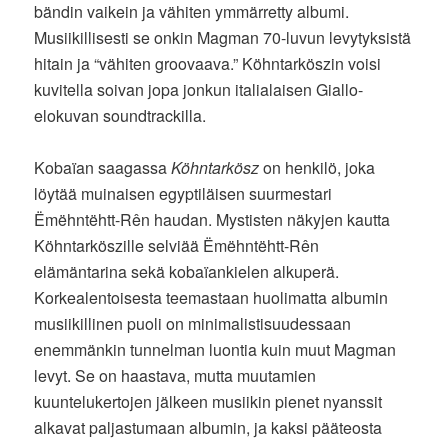
bändin vaikein ja vähiten ymmärretty albumi.
Musiikillisesti se onkin Magman 70-luvun levytyksistä
hitain ja “vähiten groovaava.” Köhntarköszin voisi
kuvitella soivan jopa jonkun italialaisen Giallo-
elokuvan soundtrackilla.
Kobaïan saagassa
Köhntarkösz
on henkilö, joka
löytää muinaisen egyptiläisen suurmestari
Ëmëhntëhtt-Rên haudan. Mystisten näkyjen kautta
Köhntarköszille selviää Ëmëhntëhtt-Rên
elämäntarina sekä kobaïankielen alkuperä.
Korkealentoisesta teemastaan huolimatta albumin
musiikillinen puoli on minimalistisuudessaan
enemmänkin tunnelman luontia kuin muut Magman
levyt. Se on haastava, mutta muutamien
kuuntelukertojen jälkeen musiikin pienet nyanssit
alkavat paljastumaan albumin, ja kaksi pääteosta