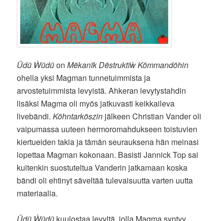
Üdü Ẁüdü
on
Mëkanïk Dëstruktïẁ Kömmandöhin
ohella yksi Magman tunnetuimmista ja
arvostetuimmista levyistä. Ahkeran levytystahdin
lisäksi Magma oli myös jatkuvasti keikkaileva
livebändi.
Köhntarköszin
jälkeen Christian Vander oli
vaipumassa uuteen hermoromahdukseen toistuvien
kiertueiden takia ja tämän seurauksena hän meinasi
lopettaa Magman kokonaan. Basisti Jannick Top sai
kuitenkin suostuteltua Vanderin jatkamaan koska
bändi oli ehtinyt säveltää tulevaisuutta varten uutta
materiaalia.
Üdü Ẁüdü
kuulostaa levyltä, jolla Magma syntyy