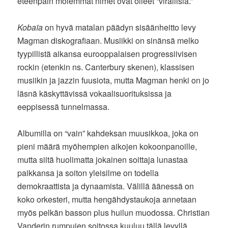
eteenpäin molemmat nimet ovat olleet “virallisia.”
Kobaïa
on hyvä matalan päädyn sisäänheitto levy
Magman diskografiaan. Musiikki on sinänsä melko
tyypillistä aikansa eurooppalaisen progressiivisen
rockin (etenkin ns. Canterbury skenen), klassisen
musiikin ja jazzin fuusiota, mutta Magman henki on jo
läsnä käskyttävissä vokaalisuorituksissa ja
eeppisessä tunnelmassa.
Albumilla on “vain” kahdeksan muusikkoa, joka on
pieni määrä myöhempien aikojen kokoonpanoille,
mutta siitä huolimatta jokainen soittaja lunastaa
paikkansa ja soiton yleisilme on todella
demokraattista ja dynaamista. Välillä äänessä on
koko orkesteri, mutta hengähdystaukoja annetaan
myös pelkän basson plus huilun muodossa. Christian
Vanderin rumpujen soitossa kuuluu tällä levyllä