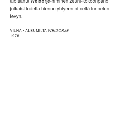
aloittanut
Weidorje
-niminen zeuhl-kokoonpano
julkaisi todella hienon yhtyeen nimellä tunnetun
levyn.
VILNA • ALBUMILTA
WEIDORJE
1978