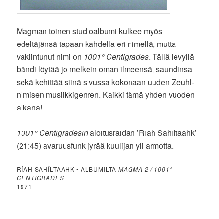
Magman toinen studioalbumi kulkee myös
edeltäjänsä tapaan kahdella eri nimellä, mutta
vakiintunut nimi on
1001° Centigrades
. Tällä levyllä
bändi löytää jo melkein oman ilmeensä, saundinsa
sekä kehittää siinä sivussa kokonaan uuden Zeuhl-
nimisen musiikkigenren. Kaikki tämä yhden vuoden
aikana!
1001° Centigradesin
aloitusraidan ’Rïah Sahïltaahk’
(21:45) avaruusfunk jyrää kuulijan yli armotta.
RÏAH SAHÏLTAAHK • ALBUMILTA
MAGMA 2 / 1001°
CENTIGRADES
1971