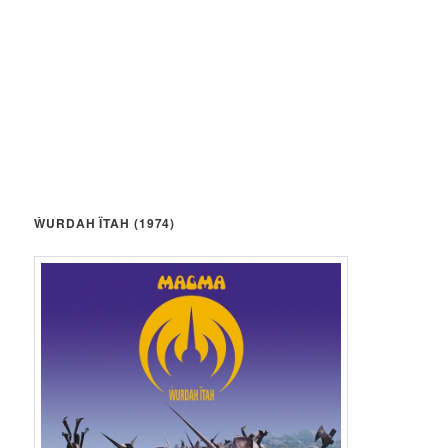
ẀURDAH ÏTAH (1974)