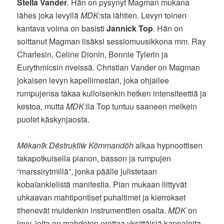
Stella Vander
. Hän on pysynyt Magman mukana
lähes joka levyllä
MDK
:sta lähtien. Levyn toinen
kantava voima on basisti
Jannick Top
. Hän on
soittanut Magman lisäksi sessiomuusikkona mm. Ray
Charlesin, Celine Dionin, Bonnie Tylerin ja
Eurythmicsin riveissä. Christian Vander on Magman
jokaisen levyn kapellimestari, joka ohjailee
rumpujensa takaa kulloisenkin hetken intensiteettiä ja
kestoa, mutta
MDK
:lla Top tuntuu saaneen melkein
puolet käskynjaosta.
Mëkanïk Dëstruktïẁ Kömmandöh
alkaa hypnoottisen
takapotkuisella pianon, basson ja rumpujen
“marssirytmillä”, jonka päälle julistetaan
kobaïankielistä manifestia. Pian mukaan liittyvät
uhkaavan mahtipontiset puhaltimet ja kierrokset
tihenevät muidenkin instrumenttien osalta.
MDK
on
levy, jolta on mahdoton erottaa yksittäisiä kappaleita