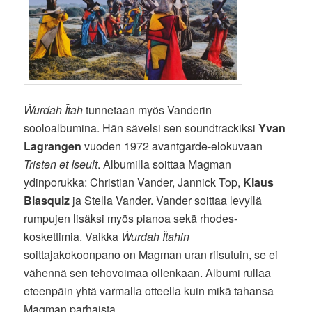
Ẁurdah Ïtah
tunnetaan myös Vanderin
sooloalbumina. Hän sävelsi sen soundtrackiksi
Yvan
Lagrangen
vuoden 1972 avantgarde-elokuvaan
Tristen et Iseult
. Albumilla soittaa Magman
ydinporukka: Christian Vander, Jannick Top,
Klaus
Blasquiz
ja Stella Vander. Vander soittaa levyllä
rumpujen lisäksi myös pianoa sekä rhodes-
koskettimia. Vaikka
Ẁurdah Ïtahin
soittajakokoonpano on Magman uran riisutuin, se ei
vähennä sen tehovoimaa ollenkaan. Albumi rullaa
eteenpäin yhtä varmalla otteella kuin mikä tahansa
Magman parhaista.