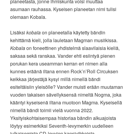
planeetasta, jonne ihmiskunta voisi muuttaa
asumaan rauhassa. Kyseisen planeetan nimi tulisi
olemaan Kobaïa.
Lisäksi
kobaïa
on planeetalla käytetty bändin
kehittämä kieli, jolla lauletaan Magman musiikissa.
Kobaïa
on foneettinen yhdistelmä slaavilaisia kieliä,
saksaa sekä ranskaa. Vander ehti esiintyä pienen
porukan kera useamman kerran eri nimen alla
kunnes eräänä iltana ennen Rock’n’Roll Circuksen
keikkaa järjestäjä kysyi millä nimellä bändi
esiteltäisiin yleisölle? Vander muisti erään muutaman
vuoden takaisen sävellyksensä nimeltä Nogma, joka
kääntyi kyseisenä iltana muotoon Magma. Kyseisellä
nimellä bändi toimii vielä vuonna 2022.
Yksityiskohtaisempaa historiaa bändin alkuajoista
löytyy esimerkiksi Seventh-levymerkin uudelleen
julkaisemista CD-levyjen kansivihkoista.