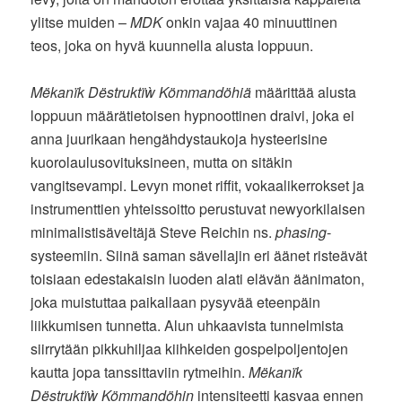
ylitse muiden –
MDK
onkin vajaa 40 minuuttinen
teos, joka on hyvä kuunnella alusta loppuun.
Mëkanïk Dëstruktïẁ Kömmandöhiä
määrittää alusta
loppuun määrätietoisen hypnoottinen draivi, joka ei
anna juurikaan hengähdystaukoja hysteerisine
kuorolaulusovituksineen, mutta on sitäkin
vangitsevampi. Levyn monet riffit, vokaalikerrokset ja
instrumenttien yhteissoitto perustuvat newyorkilaisen
minimalistisäveltäjä Steve Reichin ns.
phasing
-
systeemiin. Siinä saman sävellajin eri äänet risteävät
toisiaan edestakaisin luoden alati elävän äänimaton,
joka muistuttaa paikallaan pysyvää eteenpäin
liikkumisen tunnetta. Alun uhkaavista tunnelmista
siirrytään pikkuhiljaa kiihkeiden gospelpoljentojen
kautta jopa tanssittaviin rytmeihin.
Mëkanïk
Dëstruktïẁ Kömmandöhin
intensiteetti kasvaa ennen