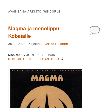
AVAINSANA-ARKISTO:
WEIDORJE
Magma ja menolippu
Kommen
Kobaïalle
30.11.2022
| Kirjoittaja:
Veikko Rajanen
MAGMA
• VUODET 1970–1985
MUSIIKKIA ESILLE KIRJASTOSSA