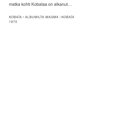
matka kohti Kobaïaa on alkanut…
KOBAÏA • ALBUMILTA
MAGMA / KOBAÏA
1970