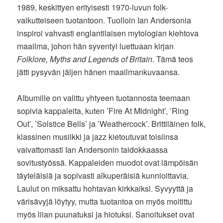
1989, keskittyen erityisesti 1970-luvun folk-
vaikutteiseen tuotantoon. Tuolloin Ian Andersonia
inspiroi vahvasti englantilaisen mytologian kiehtova
maailma, johon hän syventyi luettuaan kirjan
Folklore, Myths and Legends of Britain
. Tämä teos
jätti pysyvän jäljen hänen maailmankuvaansa.
Albumille on valittu yhtyeen tuotannosta teemaan
sopivia kappaleita, kuten ’Fire At Midnight’, ’Ring
Out’, ’Solstice Bells’ ja ’Weathercock’. Brittiläinen folk,
klassinen musiikki ja jazz kietoutuvat toisiinsa
vaivattomasti Ian Andersonin taidokkaassa
sovitustyössä. Kappaleiden muodot ovat lämpöisän
täyteläisiä ja sopivasti alkuperäisiä kunnioittavia.
Laulut on miksattu hohtavan kirkkaiksi. Syvyyttä ja
värisävyjä löytyy, mutta tuotantoa on myös moitittu
myös liian puunatuksi ja hiotuksi. Sanoitukset ovat