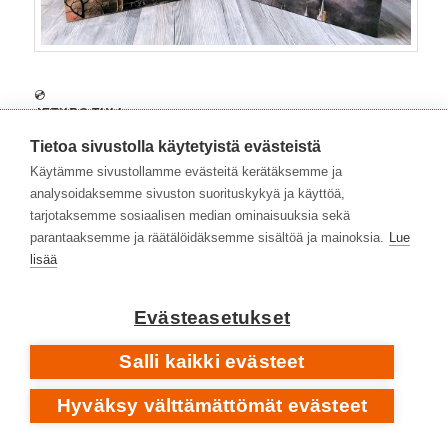
💿
JETHRO TULL
FINNA.FI
Tietoa sivustolla käytetyistä evästeistä
This Was
| Island 1968
Käytämme sivustollamme evästeitä kerätäksemme ja
Stand Up
| Island 1969
analysoidaksemme sivuston suorituskykyä ja käyttöä,
tarjotaksemme sosiaalisen median ominaisuuksia sekä
1970-LUKU
parantaaksemme ja räätälöidäksemme sisältöä ja mainoksia.
Lue
lisää
Benefit
| Chrysalis 1970
Aqualung
| Chrysalis 1971
Thick As A Brick
| Chrysalis 1972
Evästeasetukset
A Passion Play
| Chrysalis 1973
Salli kaikki evästeet
War Child
| Chrysalis 1974
Minstrel In The Gallery
| Chrysalis 1975
Hyväksy välttämättömät evästeet
Too Old To Rock ’n’ Roll: Too Young To Die!
|
Chrysalis 1976