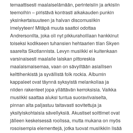
temaattisesti maalaiselämään, perinteisiin ja arkisiin
teemoihin – piristävä kontrasti aikakauden punkin
yksinkertaisuuteen ja halvan discomusiikin
imelyyteen! Mitäpä muuta saattoi odottaa
Andrersonilta, joka oli nyt pikkurahoillaan hankkinut
toiseksi kodikseen tuhansien hehtaarien tilan Skyen
saarelta Skotlannista. Levyn musiikki ei kuitenkaan
varsinaisesti maalaile laiskan pittoreskia
maalaismaisemaa, vaan on sävyiltään asiallisen
kelttihenkistä ja syvällistä folk rockia. Albumin
kappaleet ovat täynnä syksyistä melankoliaa ja
niiden rakenteet jopa yllättävän kerroksisia. Vaikka
musiikki saattaa aluksi tuntua suoraviivaiselta,
pinnan alta paljastuu taitavasti sovitettuja ja
yksityiskohtaisia sävellyksiä. Akustiset soittimet ovat
jälleen keskeisessä roolissa, mutta mukana on myös
rosoisempia elementtejä, jotka tuovat musiikkiin lisää