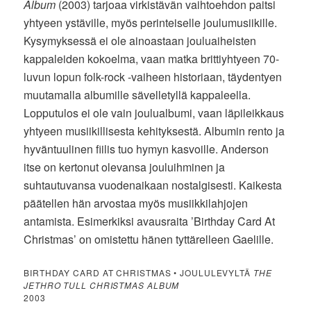
Album
(2003) tarjoaa virkistävän vaihtoehdon paitsi
yhtyeen ystäville, myös perinteiselle joulumusiikille.
Kysymyksessä ei ole ainoastaan jouluaiheisten
kappaleiden kokoelma, vaan matka brittiyhtyeen 70-
luvun lopun folk-rock -vaiheen historiaan, täydentyen
muutamalla albumille sävelletyllä kappaleella.
Lopputulos ei ole vain joulualbumi, vaan läpileikkaus
yhtyeen musiikillisesta kehityksestä. Albumin rento ja
hyväntuulinen fiilis tuo hymyn kasvoille. Anderson
itse on kertonut olevansa jouluihminen ja
suhtautuvansa vuodenaikaan nostalgisesti. Kaikesta
päätellen hän arvostaa myös musiikkilahjojen
antamista. Esimerkiksi avausraita ’Birthday Card At
Christmas’ on omistettu hänen tyttärelleen Gaelille.
BIRTHDAY CARD AT CHRISTMAS • JOULULEVYLTÄ
THE
JETHRO TULL CHRISTMAS ALBUM
2003