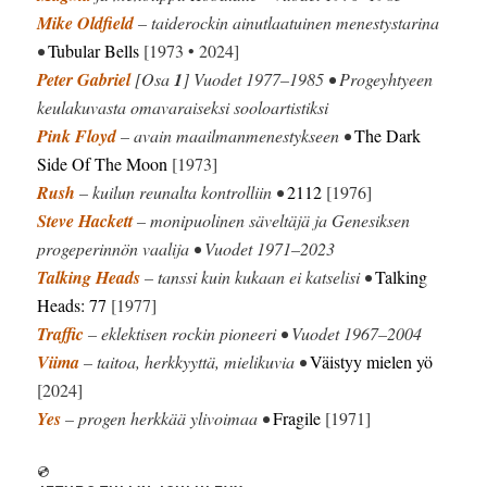
Mike Oldfield
– taiderockin ainutlaatuinen menestystarina
•
Tubular Bells
[1973 • 2024]
Peter Gabriel
[Osa
1
] Vuodet 1977–1985 • Progeyhtyeen
keulakuvasta omavaraiseksi sooloartistiksi
Pink Floyd
– avain maailmanmenestykseen •
The Dark
Side Of The Moon
[1973]
Rush
– kuilun reunalta kontrolliin •
2112
[1976]
Steve Hackett
– monipuolinen säveltäjä ja Genesiksen
progeperinnön vaalija • Vuodet 1971–2023
Talking Heads
– tanssi kuin kukaan ei katselisi •
Talking
Heads: 77
[1977]
Traffic
– eklektisen rockin pioneeri • Vuodet 1967–2004
Viima
– taitoa, herkkyyttä, mielikuvia •
Väistyy mielen yö
[2024]
Yes
– progen herkkää ylivoimaa •
Fragile
[1971]
💿