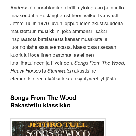
Andersonin hurahtaminen brittimytologiaan ja muutto
maaseudulle Buckinghamshireen vaikutti vahvasti
Jethro Tullin 1970-luvun loppupuolen akustisuudella
maustettuun musiikkiin, joka ammensi lisäksi
inspiraatiota brittiläisestä kansanmusiikista ja
luonnonläheisistä teemoista. Maestrosta itsesään
kuoriutui todellinen pastoraaliaatelinen
knallihattuineen ja liiveineen.
Songs From The Wood
,
Heavy Horses
ja
Stormwatch
akustisine
elementteineen eivät suinkaan syntyneet tyhjästä.
Songs From The Wood
Rakastettu klassikko