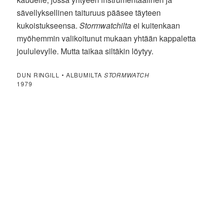
sävellyksellinen taituruus pääsee täyteen
kukoistukseensa.
Stormwatchilta
ei kuitenkaan
myöhemmin valikoitunut mukaan yhtään kappaletta
joululevylle. Mutta taikaa siltäkin löytyy.
DUN RINGILL • ALBUMILTA
STORMWATCH
1979