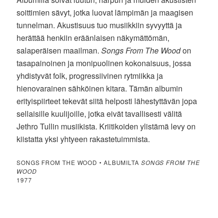
soittimien sävyt, jotka luovat lämpimän ja maagisen
tunnelman. Akustisuus tuo musiikkiin syvyyttä ja
herättää henkiin eräänlaisen näkymättömän,
salaperäisen maailman.
Songs From The Wood
on
tasapainoinen ja monipuolinen kokonaisuus, jossa
yhdistyvät folk, progressiivinen rytmiikka ja
hienovarainen sähköinen kitara. Tämän albumin
erityispiirteet tekevät siitä helposti lähestyttävän jopa
sellaisille kuulijoille, jotka eivät tavallisesti välitä
Jethro Tullin musiikista. Kriitikoiden ylistämä levy on
kiistatta yksi yhtyeen rakastetuimmista.
SONGS FROM THE WOOD • ALBUMILTA
SONGS FROM THE
WOOD
1977