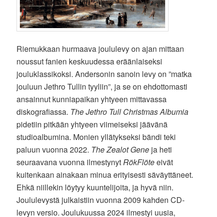
Riemukkaan hurmaava joululevy on ajan mittaan
noussut fanien keskuudessa eräänlaiseksi
jouluklassikoksi. Andersonin sanoin levy on ”matka
jouluun Jethro Tullin tyyliin”, ja se on ehdottomasti
ansainnut kunniapaikan yhtyeen mittavassa
diskografiassa.
The Jethro Tull Christmas Albumia
pidetiin pitkään yhtyeen viimeiseksi jäävänä
studioalbumina. Monien yllätykseksi bändi teki
paluun vuonna 2022.
The Zealot Gene
ja heti
seuraavana vuonna ilmestynyt
RökFlöte
eivät
kuitenkaan ainakaan minua erityisesti säväyttäneet.
Ehkä niillekin löytyy kuuntelijoita, ja hyvä niin.
Joululevystä julkaistiin vuonna 2009 kahden CD-
levyn versio. Joulukuussa 2024 ilmestyi uusia,