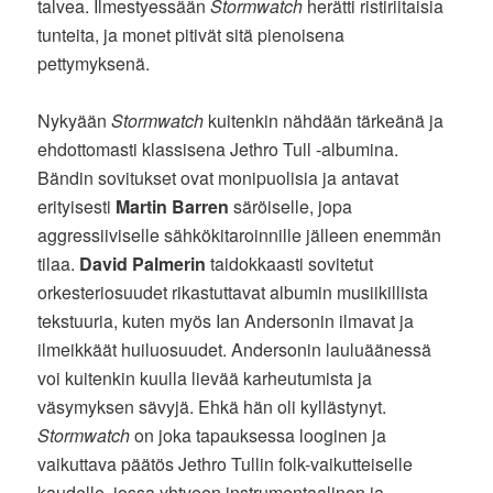
talvea. Ilmestyessään
Stormwatch
herätti ristiriitaisia
tunteita, ja monet pitivät sitä pienoisena
pettymyksenä.
Nykyään
Stormwatch
kuitenkin nähdään tärkeänä ja
ehdottomasti klassisena Jethro Tull -albumina.
Bändin sovitukset ovat monipuolisia ja antavat
erityisesti
Martin Barren
säröiselle, jopa
aggressiiviselle sähkökitaroinnille jälleen enemmän
tilaa.
David Palmerin
taidokkaasti sovitetut
orkesteriosuudet rikastuttavat albumin musiikillista
tekstuuria, kuten myös Ian Andersonin ilmavat ja
ilmeikkäät huiluosuudet. Andersonin lauluäänessä
voi kuitenkin kuulla lievää karheutumista ja
väsymyksen sävyjä. Ehkä hän oli kyllästynyt.
Stormwatch
on joka tapauksessa looginen ja
vaikuttava päätös Jethro Tullin folk-vaikutteiselle
kaudelle, jossa yhtyeen instrumentaalinen ja