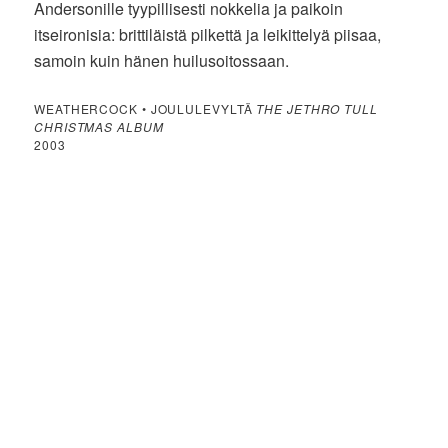
Andersonille tyypillisesti nokkelia ja paikoin
itseironisia: brittiläistä pilkettä ja leikittelyä piisaa,
samoin kuin hänen huilusoitossaan.
WEATHERCOCK • JOULULEVYLTÄ
THE JETHRO TULL
CHRISTMAS ALBUM
2003