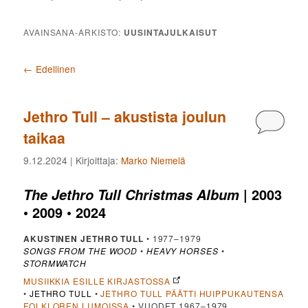
AVAINSANA-ARKISTO:
UUSINTAJULKAISUT
Artikkelien selaus
←
Edellinen
Jethro Tull – akustista joulun
Kommen
taikaa
9.12.2024
| Kirjoittaja:
Marko Niemelä
| 2003
The Jethro Tull Christmas Album
• 2009 • 2024
AKUSTINEN JETHRO TULL
• 1977–1979
SONGS FROM THE WOOD
•
HEAVY HORSES
•
STORMWATCH
MUSIIKKIA ESILLE KIRJASTOSSA
•
JETHRO TULL
•
JETHRO TULL PÄÄTTI HUIPPUKAUTENSA
FOLKLOREN LUMOISSA
• VUODET 1967–1979