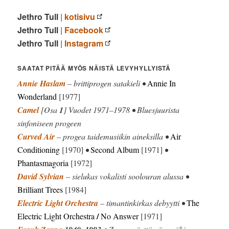
Jethro Tull
|
kotisivu
Jethro Tull
|
Facebook
Jethro Tull
|
Instagram
SAATAT PITÄÄ MYÖS NÄISTÄ LEVYHYLLYISTÄ
Annie Haslam
– brittiprogen satakieli •
Annie In
Wonderland
[1977]
Camel
[Osa
1
] Vuodet 1971–1978 • Bluesjuurista
sinfoniseen progeen
Curved Air
– progea taidemusiikin aineksilla •
Air
Conditioning
[1970]
•
Second Album
[1971]
•
Phantasmagoria
[1972]
David Sylvian
– sielukas vokalisti soolouran alussa •
Brilliant Trees
[1984]
Electric Light Orchestra
– timantinkirkas debyytti •
The
/
Electric Light Orchestra
No Answer
[1971]