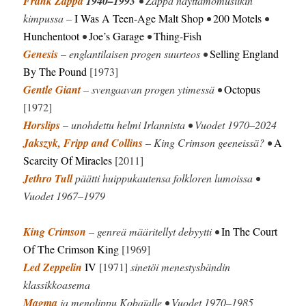
Frank Zappa
1940–1993
• Zappa näyttämömusiikin
kimpussa –
I Was A Teen-Age Malt Shop
•
200 Motels
•
Hunchentoot
•
Joe’s Garage
•
Thing-Fish
Genesis
– englantilaisen progen suurteos •
Selling England
By The Pound
[1973]
Gentle Giant
– svengaavan progen ytimessä •
Octopus
[1972]
Horslips
– unohdettu helmi Irlannista • Vuodet 1970–2024
Jakszyk, Fripp and Collins
– King Crimson geeneissä? •
A
Scarcity Of Miracles
[2011]
Jethro Tull
päätti huippukautensa folkloren lumoissa •
Vuodet 1967–1979
King Crimson
– genreä määritellyt debyytti •
In The Court
Of The Crimson King
[1969]
Led Zeppelin
IV
[1971]
sinetöi menestysbändin
klassikkoasema
Magma
ja menolippu Kobaïalle • Vuodet 1970–1985