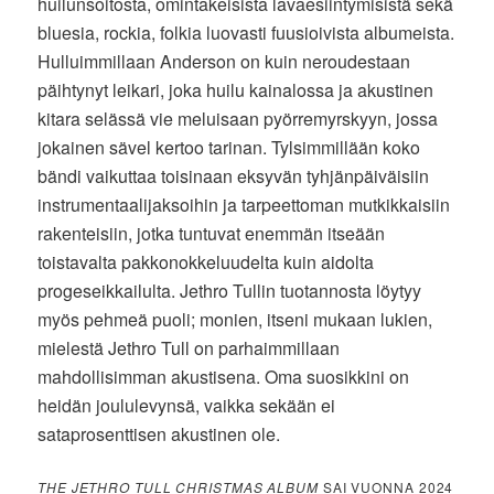
huilunsoitosta, omintakeisista lavaesiintymisistä sekä
bluesia, rockia, folkia luovasti fuusioivista albumeista.
Hulluimmillaan Anderson on kuin neroudestaan
päihtynyt leikari, joka huilu kainalossa ja akustinen
kitara selässä vie meluisaan pyörremyrskyyn, jossa
jokainen sävel kertoo tarinan. Tylsimmillään koko
bändi vaikuttaa toisinaan eksyvän tyhjänpäiväisiin
instrumentaalijaksoihin ja tarpeettoman mutkikkaisiin
rakenteisiin, jotka tuntuvat enemmän itseään
toistavalta pakkonokkeluudelta kuin aidolta
progeseikkailulta. Jethro Tullin tuotannosta löytyy
myös pehmeä puoli; monien, itseni mukaan lukien,
mielestä Jethro Tull on parhaimmillaan
mahdollisimman akustisena. Oma suosikkini on
heidän joululevynsä, vaikka sekään ei
sataprosenttisen akustinen ole.
THE JETHRO TULL CHRISTMAS ALBUM
SAI VUONNA 2024