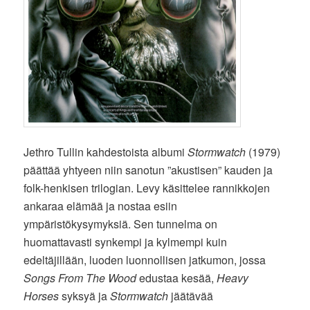
Jethro Tullin kahdestoista albumi
Stormwatch
(1979)
päättää yhtyeen niin sanotun ”akustisen” kauden ja
folk-henkisen trilogian. Levy käsittelee rannikkojen
ankaraa elämää ja nostaa esiin
ympäristökysymyksiä. Sen tunnelma on
huomattavasti synkempi ja kylmempi kuin
edeltäjillään, luoden luonnollisen jatkumon, jossa
Songs From The Wood
edustaa kesää,
Heavy
Horses
syksyä ja
Stormwatch
jäätävää