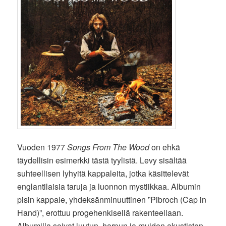
Vuoden 1977
Songs From The Wood
on ehkä
täydellisin esimerkki tästä tyylistä. Levy sisältää
suhteellisen lyhyitä kappaleita, jotka käsittelevät
englantilaisia taruja ja luonnon mystiikkaa. Albumin
pisin kappale, yhdeksänminuuttinen ”Pibroch (Cap in
Hand)”, erottuu progehenkisellä rakenteellaan.
Albumilla soivat luutun, harpun ja muiden akustisten