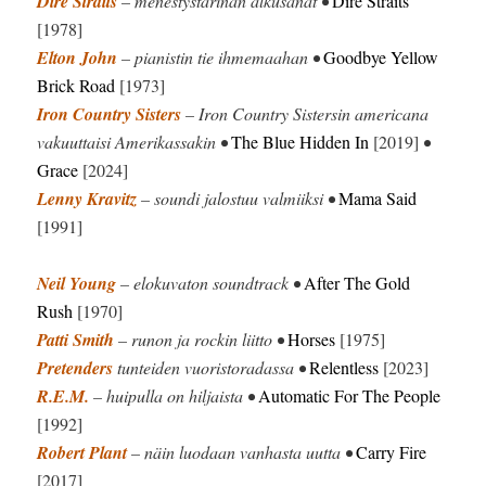
Dire Straits
– menestystarinan alkusanat •
Dire Straits
[1978]
Elton John
– pianistin tie ihmemaahan •
Goodbye Yellow
Brick Road
[1973]
Iron Country Sisters
– Iron Country Sistersin americana
vakuuttaisi Amerikassakin •
The Blue Hidden In
[2019]
•
Grace
[2024]
Lenny Kravitz
– soundi jalostuu valmiiksi •
Mama Said
[1991]
Neil Young
– elokuvaton soundtrack •
After The Gold
Rush
[1970]
Patti Smith
– runon ja rockin liitto •
Horses
[1975]
Pretenders
tunteiden vuoristoradassa •
Relentless
[2023]
R.E.M.
– huipulla on hiljaista •
Automatic For The People
[1992]
Robert Plant
– näin luodaan vanhasta uutta •
Carry Fire
[2017]