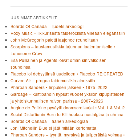
UUSIMMAT ARTIKKELIT
Boards Of Canada – ljudets arkeologi
Roxy Music – ilkikurisesta taiderockista viileään eleganssiin
John McGregorin paletti laajenee reunoiltaan
Scorpions – taustamusiikkia tajunnan laajentamiselle •
Lonesome Crow
Esa Pulliainen ja Agents loivat oman sinivalkoisen
soundinsa
Placebo loi debyyttinsä uudelleen • Placebo RE:CREATED
Curved Air – progea taidemusiikin aineksilla
Pharoah Sanders • Impulsen jälkeen • 1975–2022
Garbage – kulttibändin kypsät vuodet yksilön kipupisteiden
ja yhteiskunnallisen raivon parissa • 2007–2026
Angine de Poitrine pysäytti doomscrollaajat • Vol. 1 & Vol. 2
Social Distortionin Born to Kill huokuu nostalgiaa ja uhmaa
Boards Of Canada – äänen arkeologiaa
Joni Mitchellin Blue ei jätä mitään kertomatta
Pharoah Sanders – tyyntä, myrskyä ja tuliperäistä voimaa •