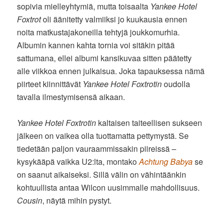
sopivia mielleyhtymiä, mutta toisaalta
Yankee Hotel
Foxtrot
oli äänitetty valmiiksi jo kuukausia ennen
noita matkustajakoneilla tehtyjä joukkomurhia.
Albumin kannen kahta tornia voi sitäkin pitää
sattumana, ellei albumi kansikuvaa sitten päätetty
alle viikkoa ennen julkaisua. Joka tapauksessa nämä
piirteet kiinnittävät
Yankee Hotel Foxtrotin
oudolla
tavalla ilmestymisensä aikaan.
Yankee Hotel Foxtrotin
kaltaisen taiteellisen sukseen
jälkeen on vaikea olla tuottamatta pettymystä. Se
tiedetään paljon vauraammissakin piireissä –
kysykääpä vaikka U2:lta, montako
Achtung Babya
se
on saanut aikaiseksi. Sillä välin on vähintäänkin
kohtuullista antaa Wilcon uusimmalle mahdollisuus.
Cousin
, näytä mihin pystyt.