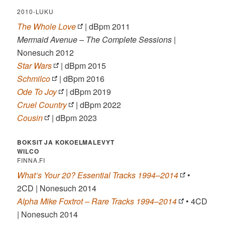
2010-LUKU
The Whole Love
| dBpm 2011
Mermaid Avenue – The Complete Sessions
|
Nonesuch 2012
Star Wars
| dBpm 2015
Schmilco
| dBpm 2016
Ode To Joy
| dBpm 2019
Cruel Country
| dBpm 2022
Cousin
| dBpm 2023
BOKSIT JA KOKOELMALEVYT
WILCO
FINNA.FI
What’s Your 20? Essential Tracks 1994–2014
•
2CD | Nonesuch 2014
Alpha Mike Foxtrot – Rare Tracks 1994–2014
• 4CD
| Nonesuch 2014