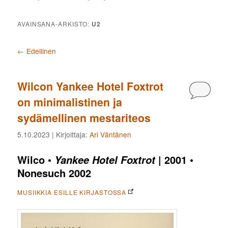
AVAINSANA-ARKISTO:
U2
Artikkelien selaus
←
Edellinen
Wilcon Yankee Hotel Foxtrot
Kommen
on minimalistinen ja
sydämellinen mestariteos
5.10.2023
| Kirjoittaja:
Ari Väntänen
Wilco
•
| 2001 •
Yankee Hotel Foxtrot
Nonesuch 2002
MUSIIKKIA ESILLE KIRJASTOSSA