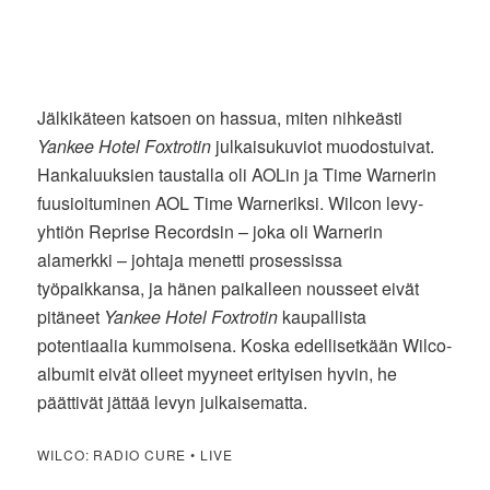
Jälkikäteen katsoen on hassua, miten nihkeästi
Yankee Hotel Foxtrotin
julkaisukuviot muodostuivat.
Hankaluuksien taustalla oli AOLin ja Time Warnerin
fuusioituminen AOL Time Warneriksi. Wilcon levy-
yhtiön Reprise Recordsin – joka oli Warnerin
alamerkki – johtaja menetti prosessissa
työpaikkansa, ja hänen paikalleen nousseet eivät
pitäneet
Yankee Hotel Foxtrotin
kaupallista
potentiaalia kummoisena. Koska edellisetkään Wilco-
albumit eivät olleet myyneet erityisen hyvin, he
päättivät jättää levyn julkaisematta.
WILCO: RADIO CURE • LIVE