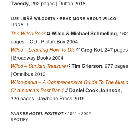
Tweedy
, 292 pages | Dutton 2018
LUE LISÄÄ WILCOSTA
•
READ MORE ABOUT WILCO
FINNA.FI
The Wilco Book
Wilco & Michael Schmelling
, 162
pages + CD | PictureBox 2004
Wilco – Learning How To Die
Greg Kot
, 247 pages
| Broadway Books 2004
Wilco – Sunken Treasure
Tim Grierson
, 277 pages
| Omnibus 2013
Wilco-pedia – A Comprehensive Guide To The Music
Of America’s Best Band
Daniel Cook Johnson
,
320 pages | Jawbone Press 2019
• 2001 • 2002
YANKEE HOTEL FOXTROT
SPOTIFY