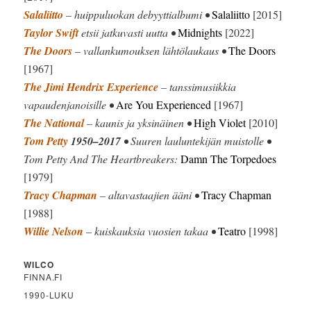
Salaliitto
– huippuluokan debyyttialbumi •
Salaliitto
[2015]
Taylor Swift
etsii jatkuvasti uutta •
Midnights
[2022]
The Doors
– vallankumouksen lähtölaukaus •
The Doors
[1967]
The Jimi Hendrix Experience
– tanssimusiikkia
vapaudenjanoisille •
Are You Experienced
[1967]
The National
– kaunis ja yksinäinen •
High Violet
[2010]
Tom Petty
1950–2017
• Suuren lauluntekijän muistolle •
Tom Petty And The Heartbreakers:
Damn The Torpedoes
[1979]
Tracy Chapman
– altavastaajien ääni •
Tracy Chapman
[1988]
Willie Nelson
– kuiskauksia vuosien takaa •
Teatro
[1998]
WILCO
FINNA.FI
1990-LUKU