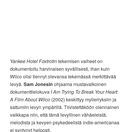
Yankee Hotel Foxtrotin
tekemisen vaiheet on
dokumentoitu harvinaisen syvällisesti, ihan kuin
Wilco olisi tiennyt olevansa tekemässä merkittävää
levyä.
Sam Jonesin
ohjaama mustavalkoinen
dokumenttielokuva
I Am Trying To Break Your Heart:
A Film About Wilco
(2002) keskittyy myllerryksiin ja
sattumiin levyn ympärillä. Tiivistettäköön olennainen
vaikkapa niin, että tämä levyllinen vähäeleistä,
melodista ja kevyen psykedeelistä indie-americanaa
ei syntynyt helposti.