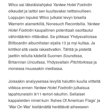
Wilco sai läksiäislahjaksi
Yankee Hotel Foxtrotin
oikeudet ja laittoi sen kuultavaksi nettisivuilleen.
Loppujen lopuksi Wilco julkaisi levyn toisella
Warnerin alamerkillä, Nonesuch Recordsilla.
Yankee
Hotel Foxtrotin
kaupallinen potentiaali osoittautui
vähintäänkin riittäväksi. Se piikkasi Yhdysvalloissa
Billboardin albumilistan sijalla 13 ja myi kultaa. Ja
kriitikot sitä vasta rakastivatkin. Tähtiä ja pisteitä
jaettiin reilulla kädellä Suomen
Soundissa
,
Britannian
Uncutissa
, Yhdysvaltain
Pitchforkissa
ja
monessa muussakin mediassa.
Joissakin analyyseissa levyllä haluttiin kuulla viitteitä
viikkoa ennen
Yankee Hotel Foxtrotin
julkaisua
tapahtuneisiin 9/11-terrori-iskuihin. Sellaiset
kappaleiden nimet kuin ’Ashes Of American Flags’ ja
’War On War’ kieltämättä herättävät aiheeseen