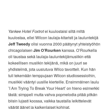
Yankee Hotel Foxtrot
ei kuulostaisi siltä miltä
kuulostaa, ellei Wilcon laulaja-kitaristi ja lauluntekijä
Jeff Tweedy
olisi vuonna 2000 päätynyt yhteistyöhön
chicagolaisen
Jim O’Rourken
kanssa. O’Rourkella
oli taustaa sekä laulaja-lauluntekijämusiikin että
kokeellisen musiikin tekijänä, mikä on juuri se
yhdistelmä, jota uusiutuva Wilco tavoitteli. Kun hän
tuli tekemään temppujaan Wilcon studiosessioihin,
musiikki vääntyi uusille kierteille. Ensimmäinen laulu
’I Am Trying To Break Your Heart’ on hieno esimerkki
tästä: simppeli mutta vahva popmelodia pitää pitkän
biisin lujasti koossa, vaikka taustalla leikittelevät
väärät äänet ja kaikenlaiset kohinat.