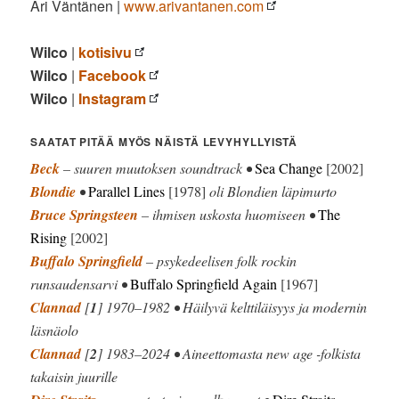
Ari Väntänen |
www.arivantanen.com
Wilco
|
kotisivu
Wilco
|
Facebook
Wilco
|
Instagram
SAATAT PITÄÄ MYÖS NÄISTÄ LEVYHYLLYISTÄ
Beck
– suuren muutoksen soundtrack •
Sea Change
[2002]
Blondie
•
Parallel Lines
[1978]
oli Blondien läpimurto
Bruce Springsteen
– ihmisen uskosta huomiseen •
The
Rising
[2002]
Buffalo Springfield
– psykedeelisen folk rockin
runsaudensarvi •
Buffalo Springfield Again
[1967]
Clannad
[
1
] 1970–1982 • Häilyvä kelttiläisyys ja modernin
läsnäolo
Clannad
[
2
] 1983–2024 • Aineettomasta new age -folkista
takaisin juurille