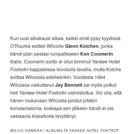
Kun uusi aikakausi alkaa, kaikki eivät pysy kyydissä.
O’Rourke esitteli Wilcolle
Glenn Kotchen
, jonka
bändi pian pestasi rumpalikseen
Ken Coomerin
tilalle. Coomerin soitto ei ollut toiminut
Yankee Hotel
Foxtrotin
kappaleissa toivotulla tavalla, mutta Kotche
soittaa Wilcossa edelleenkin. Vuodesta 1994
Wilcossa vaikuttanut
Jay Bennett
sai myös potkut
heti
Yankee Hotel Foxtrotin
valmistuttua. Voi olla, että
hänen mukanaan Wilcosta poistui jotakin
korvaamatonta, koskapa sen jälkeen bändi ei ole
vastaavia klassikoita levyttänyt.
WILCO: KAMERA • ALBUMILTA
YANKEE HOTEL FOXTROT