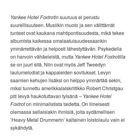
Yankee Hotel Foxtrotin
suuruus ei perustu
suurellisuuteen. Musiikin muoto ja sen välittämät
tunteet ovat kaukana mahtipontisuudesta, mikä tekee
albumista kaikessa omalaatuisuudessaankin
ymmärrettävän ja helposti lähestyttävän. Psykedelia
on harvoin vähäeleistä, mutta
Yankee Hotel Foxtrotilla
se on juuri sitä. Niin ovat myös Jeff Tweedyn
laulumelodiat ja kappaleiden sovitukset. Levyn
saamien kehujen lisäksi on helppo ymmärtää sekin,
miksi tunnettu amerikkalaiskriitikko Robert Christgau
piti levyä haukotuttavan tylsänä –
Yankee Hotel
Foxtrot
on minimalistista taidetta. On ilmeisesti
olemassa sellaisiakin ihmisiä, joita sydämellisen
’Heavy Metal Drummerin’ kaltainen loistolaulu vain ei
sykähdytä.