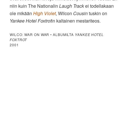
niin kuin The Nationalin
Laugh Track
ei todellakaan
ole mikään
High Violet
, Wilcon
Cousin
tuskin on
Yankee Hotel Foxtrot
in kaltainen mestariteos.
WILCO: WAR ON WAR • ALBUMILTA
YANKEE HOTEL
FOXTROT
2001