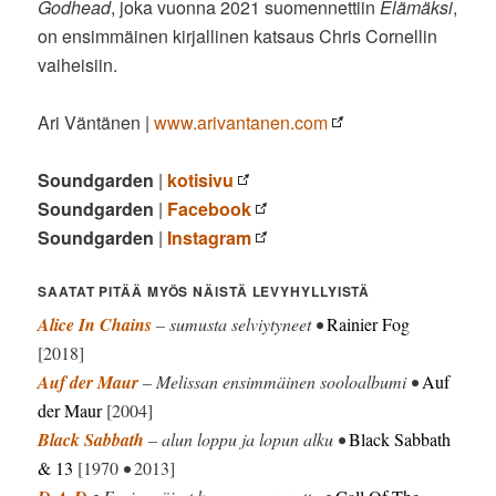
Godhead
, joka vuonna 2021 suomennettiin
Elämäksi
,
on ensimmäinen kirjallinen katsaus Chris Cornellin
vaiheisiin.
Ari Väntänen |
www.arivantanen.com
Soundgarden
|
kotisivu
Soundgarden
|
Facebook
Soundgarden
|
Instagram
SAATAT PITÄÄ MYÖS NÄISTÄ LEVYHYLLYISTÄ
Alice In Chains
– sumusta selviytyneet •
Rainier Fog
[2018]
Auf der Maur
– Melissan ensimmäinen sooloalbumi •
Auf
der Maur
[2004]
Black Sabbath
– alun loppu ja lopun alku •
Black Sabbath
& 13
[1970
•
2013]