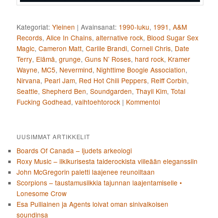
Kategoriat:
Yleinen
|
Avainsanat:
1990-luku
,
1991
,
A&M
Records
,
Alice In Chains
,
alternative rock
,
Blood Sugar Sex
Magic
,
Cameron Matt
,
Carlile Brandi
,
Cornell Chris
,
Date
Terry
,
Elämä
,
grunge
,
Guns N’ Roses
,
hard rock
,
Kramer
Wayne
,
MC5
,
Nevermind
,
Nighttime Boogie Association
,
Nirvana
,
Pearl Jam
,
Red Hot Chili Peppers
,
Reiff Corbin
,
Seattle
,
Shepherd Ben
,
Soundgarden
,
Thayil Kim
,
Total
Fucking Godhead
,
vaihtoehtorock
|
Kommentoi
UUSIMMAT ARTIKKELIT
Boards Of Canada – ljudets arkeologi
Roxy Music – ilkikurisesta taiderockista viileään eleganssiin
John McGregorin paletti laajenee reunoiltaan
Scorpions – taustamusiikkia tajunnan laajentamiselle •
Lonesome Crow
Esa Pulliainen ja Agents loivat oman sinivalkoisen
soundinsa