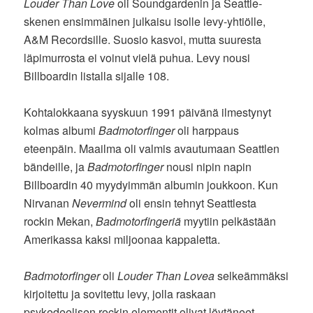
Louder Than Love
oli Soundgardenin ja Seattle-
skenen ensimmäinen julkaisu isolle levy-yhtiölle,
A&M Recordsille. Suosio kasvoi, mutta suuresta
läpimurrosta ei voinut vielä puhua. Levy nousi
Billboardin listalla sijalle 108.
Kohtalokkaana syyskuun 1991 päivänä ilmestynyt
kolmas albumi
Badmotorfinger
oli harppaus
eteenpäin. Maailma oli valmis avautumaan Seattlen
bändeille, ja
Badmotorfinger
nousi nipin napin
Billboardin 40 myydyimmän albumin joukkoon. Kun
Nirvanan
Nevermind
oli ensin tehnyt Seattlesta
rockin Mekan,
Badmotorfingeriä
myytiin pelkästään
Amerikassa kaksi miljoonaa kappaletta.
Badmotorfinger
oli
Louder Than Lovea
selkeämmäksi
kirjoitettu ja sovitettu levy, jolla raskaan
psykedeelisen rockin elementit olivat löytäneet