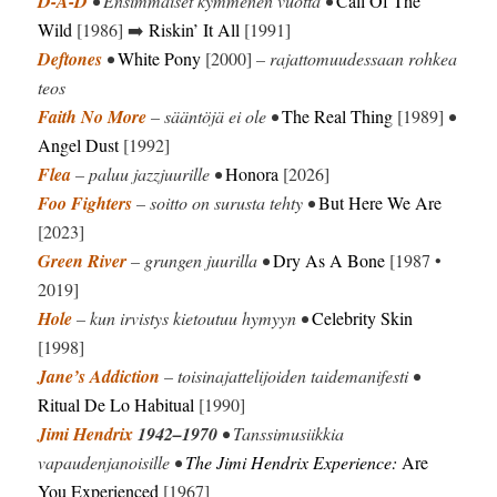
D-A-D
• Ensimmäiset kymmenen vuotta •
Call Of The
Wild
[1986] ➡️
Riskin’ It All
[1991]
Deftones
•
White Pony
[2000]
– rajattomuudessaan rohkea
teos
Faith No More
– sääntöjä ei ole •
The Real Thing
[1989]
•
Angel Dust
[1992]
Flea
– paluu jazzjuurille •
Honora
[2026]
Foo Fighters
– soitto on surusta tehty •
But Here We Are
[2023]
Green River
– grungen juurilla •
Dry As A Bone
[1987 •
2019]
Hole
– kun irvistys kietoutuu hymyyn •
Celebrity Skin
[1998]
Jane’s Addiction
– toisinajattelijoiden taidemanifesti •
Ritual De Lo Habitual
[1990]
Jimi Hendrix
1942–1970
• Tanssimusiikkia
vapaudenjanoisille •
The Jimi Hendrix Experience:
Are
You Experienced
[1967]