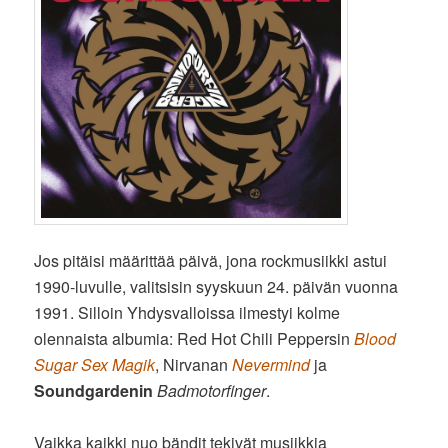
Jos pitäisi määrittää päivä, jona rockmusiikki astui
1990-luvulle, valitsisin syyskuun 24. päivän vuonna
1991. Silloin Yhdysvalloissa ilmestyi kolme
olennaista albumia: Red Hot Chili Peppersin
Blood
Sugar Sex Magik
, Nirvanan
Nevermind
ja
Soundgardenin
Badmotorfinger
.
Vaikka kaikki nuo bändit tekivät musiikkia