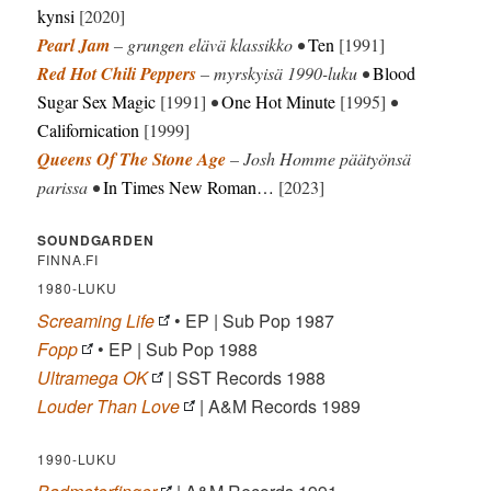
kynsi
[2020]
Pearl Jam
– grungen elävä klassikko •
Ten
[1991]
Red Hot Chili Peppers
– myrskyisä 1990-luku •
Blood
Sugar Sex Magic
[1991]
•
One Hot Minute
[1995]
•
Californication
[1999]
Queens Of The Stone Age
– Josh Homme päätyönsä
parissa •
In Times New Roman…
[2023]
SOUNDGARDEN
FINNA.FI
1980-LUKU
Screaming Life
• EP | Sub Pop 1987
Fopp
• EP | Sub Pop 1988
Ultramega OK
| SST Records 1988
Louder Than Love
| A&M Records 1989
1990-LUKU