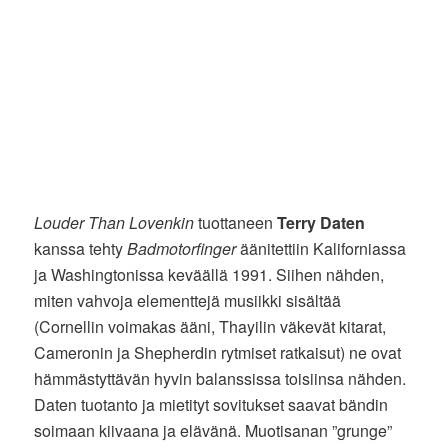
Louder Than Lovenkin
tuottaneen
Terry Daten
kanssa tehty
Badmotorfinger
äänitettiin Kaliforniassa
ja Washingtonissa keväällä 1991. Siihen nähden,
miten vahvoja elementtejä musiikki sisältää
(Cornellin voimakas ääni, Thayilin väkevät kitarat,
Cameronin ja Shepherdin rytmiset ratkaisut) ne ovat
hämmästyttävän hyvin balanssissa toisiinsa nähden.
Daten tuotanto ja mietityt sovitukset saavat bändin
soimaan kiivaana ja elävänä. Muotisanan ”grunge”