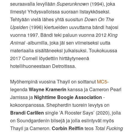
seuraavalla levyllään
Superunknown
(1994), joka
ilmestyi Yhdysvalloissa suoraan listaykköseksi.
Tehtyään vielä lähes yhtä suositun
Down On The
Upsiden
(1996) kiertueiden uuvuttama bändi hajosi
vuonna 1997. Bändi teki paluun vuonna 2012
King
Animal
-albumilla, joka jäi sen viimeiseksi uutta
materiaalia sisältäneeksi julkaisuksi. Toukokuussa
2017 Cornell löydettiin hirttäytyneenä
hotellihuoneestaan Detroitissa.
Myöhempinä vuosina Thayil on soittanut
MC5
-
legenda
Wayne Kramerin
kanssa ja Cameron Pearl
Jamissa ja
Nighttime Boogie Association
-
kokoonpanossa. Shepherdin tuorein levytys on
Brandi Carlilen
single ’A Rooster Says’ (2020), jolla
on Soundgardenin biisejä ja jolla esiintyvät myös
Thayil ja Cameron.
Corbin Reiffin
teos
Total Fucking