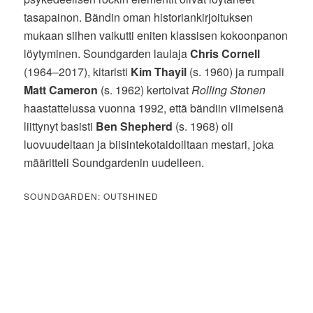
tasapainon. Bändin oman historiankirjoituksen
mukaan siihen vaikutti eniten klassisen kokoonpanon
löytyminen. Soundgarden laulaja
Chris Cornell
(1964–2017), kitaristi
Kim Thayil
(s. 1960) ja rumpali
Matt Cameron
(s. 1962) kertoivat
Rolling Stonen
haastattelussa vuonna 1992, että bändiin viimeisenä
liittynyt basisti
Ben Shepherd
(s. 1968) oli
luovuudeltaan ja biisintekotaidoiltaan mestari, joka
määritteli Soundgardenin uudelleen.
SOUNDGARDEN: OUTSHINED