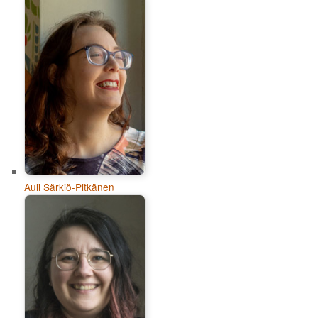
Auli Särkiö-Pitkänen