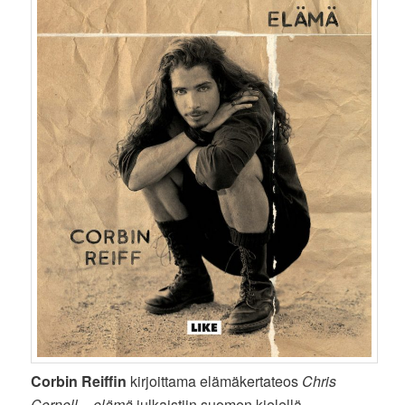
Corbin Reiffin
kirjoittama elämäkertateos
Chris
Cornell – elämä
julkaistiin suomen kielellä