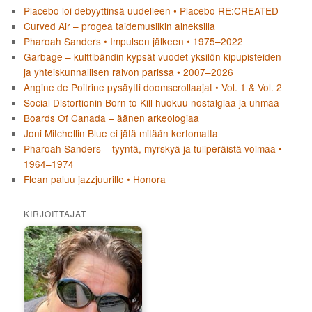
Placebo loi debyyttinsä uudelleen • Placebo RE:CREATED
Curved Air – progea taidemusiikin aineksilla
Pharoah Sanders • Impulsen jälkeen • 1975–2022
Garbage – kulttibändin kypsät vuodet yksilön kipupisteiden
ja yhteiskunnallisen raivon parissa • 2007–2026
Angine de Poitrine pysäytti doomscrollaajat • Vol. 1 & Vol. 2
Social Distortionin Born to Kill huokuu nostalgiaa ja uhmaa
Boards Of Canada – äänen arkeologiaa
Joni Mitchellin Blue ei jätä mitään kertomatta
Pharoah Sanders – tyyntä, myrskyä ja tuliperäistä voimaa •
1964–1974
Flean paluu jazzjuurille • Honora
KIRJOITTAJAT