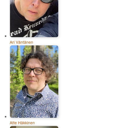
Ari Väntänen
Atte Häkkinen