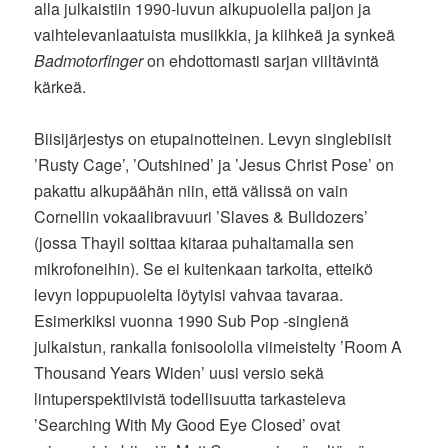
alla julkaistiin 1990-luvun alkupuolella paljon ja
vaihtelevanlaatuista musiikkia, ja kiihkeä ja synkeä
Badmotorfinger
on ehdottomasti sarjan viiltävintä
kärkeä.
Biisijärjestys on etupainotteinen. Levyn singlebiisit
’Rusty Cage’, ’Outshined’ ja ’Jesus Christ Pose’ on
pakattu alkupäähän niin, että välissä on vain
Cornellin vokaalibravuuri ’Slaves & Bulldozers’
(jossa Thayil soittaa kitaraa puhaltamalla sen
mikrofoneihin). Se ei kuitenkaan tarkoita, etteikö
levyn loppupuolelta löytyisi vahvaa tavaraa.
Esimerkiksi vuonna 1990 Sub Pop -singlenä
julkaistun, rankalla fonisoololla viimeistelty ’Room A
Thousand Years Widen’ uusi versio sekä
lintuperspektiivistä todellisuutta tarkasteleva
’Searching With My Good Eye Closed’ ovat