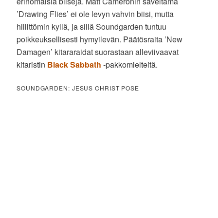
erinomaisia biisejä. Matt Cameronin säveltämä
’Drawing Flies’ ei ole levyn vahvin biisi, mutta
hillittömin kyllä, ja sillä Soundgarden tuntuu
poikkeuksellisesti hymyilevän. Päätösraita ’New
Damagen’ kitararaidat suorastaan alleviivaavat
kitaristin
Black Sabbath
-pakkomielteitä.
SOUNDGARDEN: JESUS CHRIST POSE