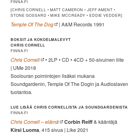
FINNA.FI
[CHRIS CORNELL • MATT CAMERON • JEFF AMENT •
STONE GOSSARD • MIKE MCCREADY • EDDIE VEDDER]
Temple Of The Dog
| A&M Records 1991
BOKSIT JA KOKOELMALEVYT
CHRIS CORNELL
FINNA.FI
Chris Cornell
• 2LP • CD • 4CD + 50-sivuinen liite
| UMe 2018
Soolouran poimintojen lisäksi mukana
Soundgardenin, Temple Of The Dogin ja Audioslaven
tuotantoa.
LUE LISÄÄ CHRIS CORNELLISTA JA SOUNDGARDENISTA
FINNA.FI
Chris Cornell – elämä
Corbin Reiff
& kääntäjä
Kirsi Luoma
, 415 sivua | Like 2021