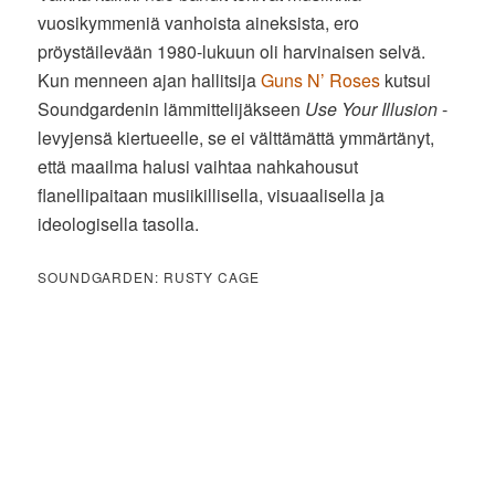
vuosikymmeniä vanhoista aineksista, ero
pröystäilevään 1980-lukuun oli harvinaisen selvä.
Kun menneen ajan hallitsija
Guns N’ Roses
kutsui
Soundgardenin lämmittelijäkseen
Use Your Illusion
-
levyjensä kiertueelle, se ei välttämättä ymmärtänyt,
että maailma halusi vaihtaa nahkahousut
flanellipaitaan musiikillisella, visuaalisella ja
ideologisella tasolla.
SOUNDGARDEN: RUSTY CAGE