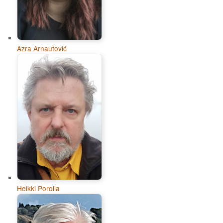
Azra Arnautović
Heikki Poroila