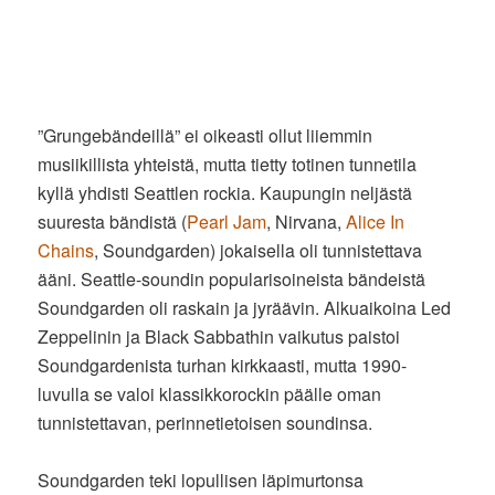
”Grungebändeillä” ei oikeasti ollut liiemmin
musiikillista yhteistä, mutta tietty totinen tunnetila
kyllä yhdisti Seattlen rockia. Kaupungin neljästä
suuresta bändistä (
Pearl Jam
, Nirvana,
Alice In
Chains
, Soundgarden) jokaisella oli tunnistettava
ääni. Seattle-soundin popularisoineista bändeistä
Soundgarden oli raskain ja jyräävin. Alkuaikoina Led
Zeppelinin ja Black Sabbathin vaikutus paistoi
Soundgardenista turhan kirkkaasti, mutta 1990-
luvulla se valoi klassikkorockin päälle oman
tunnistettavan, perinnetietoisen soundinsa.
Soundgarden teki lopullisen läpimurtonsa