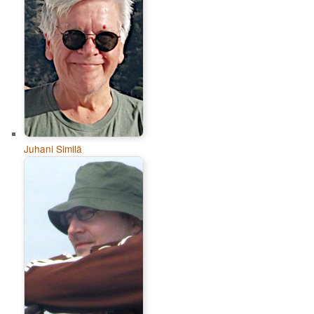
Juhani Similä