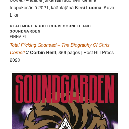
loppukesästä 2021, kääntäjänä
Kirsi Luoma
. Kuva:
Like
READ MORE ABOUT CHRIS CORNELL AND
SOUNDGARDEN
FINNA.FI
Total F*cking Godhead – The Biography Of Chris
Cornell
Corbin Reiff
, 369 pages | Post Hill Press
2020