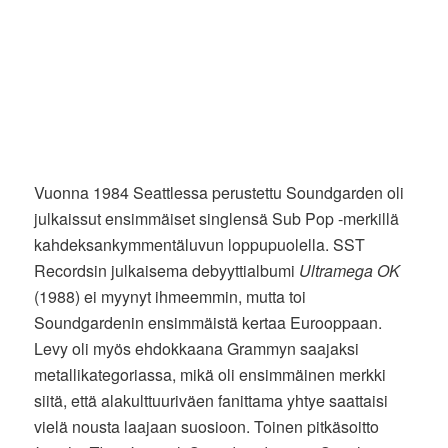
Vuonna 1984 Seattlessa perustettu Soundgarden oli
julkaissut ensimmäiset singlensä Sub Pop -merkillä
kahdeksankymmentäluvun loppupuolella. SST
Recordsin julkaisema debyyttialbumi
Ultramega OK
(1988) ei myynyt ihmeemmin, mutta toi
Soundgardenin ensimmäistä kertaa Eurooppaan.
Levy oli myös ehdokkaana Grammyn saajaksi
metallikategoriassa, mikä oli ensimmäinen merkki
siitä, että alakulttuuriväen fanittama yhtye saattaisi
vielä nousta laajaan suosioon. Toinen pitkäsoitto