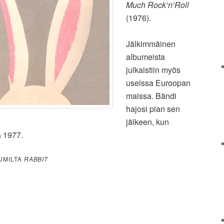
Much Rock’n’Roll
(1976).
Jälkimmäinen
albumeista
julkaistiin myös
useissa Euroopan
maissa. Bändi
hajosi pian sen
jälkeen, kun
a 1977.
BUMILTA
RABBIT