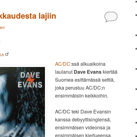
kaudesta lajiin
Kommentoi
nen
S
SA
AC/DC
:ssä alkuaikoina
laulanut
Dave Evans
kiertää
Suomea esittämässä settiä,
joka perustuu AC/DC:n
ensimmäisiin keikkoihin.
AC/DC teki Dave Evansin
kanssa debyyttisinglensä,
ensimmäisen videonsa ja
ensimmäisen kiertueensa.