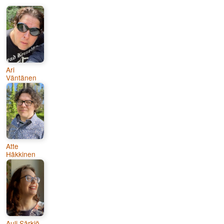
Ari
Väntänen
Atte
Häkkinen
Auli Särkiö-