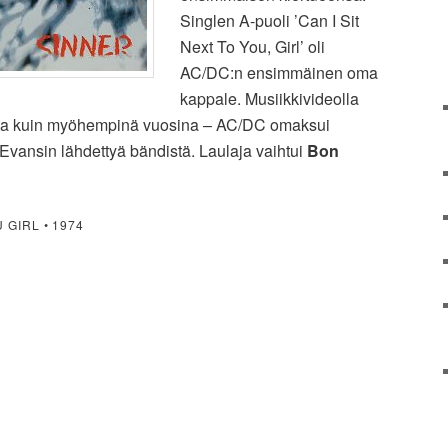
Singlen A-puoli ’Can I Sit
Next To You, Girl’ oli
AC/DC:n ensimmäinen oma
kappale. Musiikkivideolla
selta kuin myöhempinä vuosina – AC/DC omaksui
vansin lähdettyä bändistä. Laulaja vaihtui
Bon
 GIRL • 1974