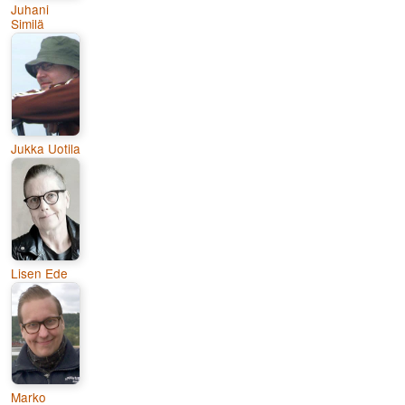
Juhani
Similä
Jukka Uotila
Lisen Ede
Marko