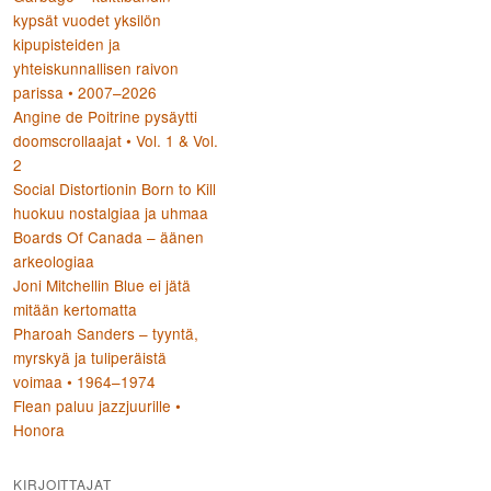
kypsät vuodet yksilön
kipupisteiden ja
yhteiskunnallisen raivon
parissa • 2007–2026
Angine de Poitrine pysäytti
doomscrollaajat • Vol. 1 & Vol.
2
Social Distortionin Born to Kill
huokuu nostalgiaa ja uhmaa
Boards Of Canada – äänen
arkeologiaa
Joni Mitchellin Blue ei jätä
mitään kertomatta
Pharoah Sanders – tyyntä,
myrskyä ja tuliperäistä
voimaa • 1964–1974
Flean paluu jazzjuurille •
Honora
KIRJOITTAJAT