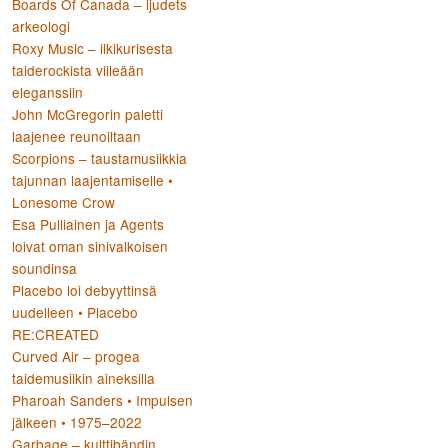
Boards Of Canada – ljudets
arkeologi
Roxy Music – ilkikurisesta
taiderockista viileään
eleganssiin
John McGregorin paletti
laajenee reunoiltaan
Scorpions – taustamusiikkia
tajunnan laajentamiselle •
Lonesome Crow
Esa Pulliainen ja Agents
loivat oman sinivalkoisen
soundinsa
Placebo loi debyyttinsä
uudelleen • Placebo
RE:CREATED
Curved Air – progea
taidemusiikin aineksilla
Pharoah Sanders • Impulsen
jälkeen • 1975–2022
Garbage – kulttibändin