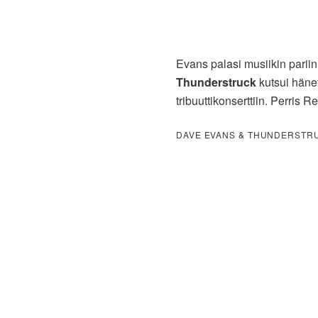
Evans palasi musiikin parii
Thunderstruck
kutsui häne
tribuuttikonserttiin. Perris R
DAVE EVANS & THUNDERSTRUC