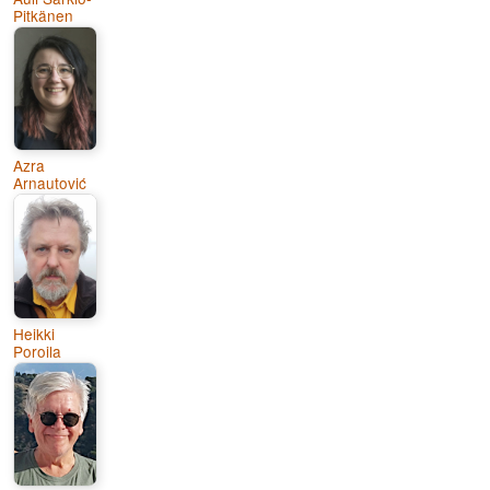
Pitkänen
Azra
Arnautović
Heikki
Poroila