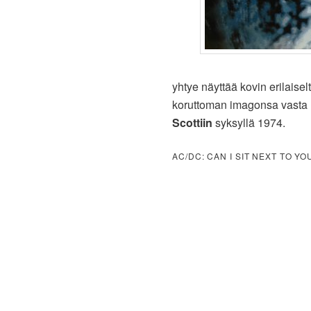
yhtye näyttää kovin erilai
koruttoman imagonsa vasta E
Scottiin
syksyllä 1974.
AC/DC: CAN I SIT NEXT TO YOU