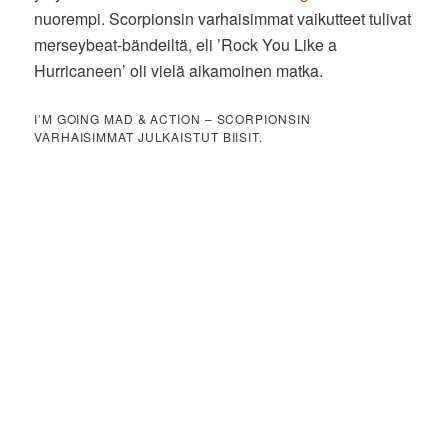
nuorempi. Scorpionsin varhaisimmat vaikutteet tulivat
merseybeat-bändeiltä, eli ’Rock You Like a
Hurricaneen’ oli vielä aikamoinen matka.
I’M GOING MAD & ACTION – SCORPIONSIN
VARHAISIMMAT JULKAISTUT BIISIT.