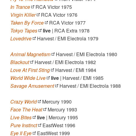
In Trance
RCA Victor 1975
Virgin Killer
RCA Victor 1976
Taken By Force
RCA Victor 1977
Tokyo Tapes
live
| RCA Extra 1978
Lovedrive
Harvest / EMI Electrola 1979
Animal Magnetism
Harvest / EMI Electrola 1980
Blackout
Harvest / EMI Electrola 1982
Love At First Sting
Harvest / EMI 1984
World Wide Live
live
| Harvest / EMI 1985
Savage Amusement
Harvest / EMI Electrola 1988
Crazy World
Mercury 1990
Face The Heat
Mercury 1993
Live Bites
live
| Mercury 1995
Pure Instinct
EastWest 1996
Eye II Eye
EastWest 1999