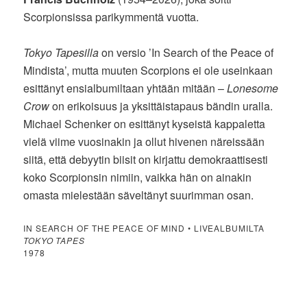
Scorpionsissa parikymmentä vuotta.
Tokyo Tapesilla
on versio ’In Search of the Peace of
Mindista’, mutta muuten Scorpions ei ole useinkaan
esittänyt ensialbumiltaan yhtään mitään –
Lonesome
Crow
on erikoisuus ja yksittäistapaus bändin uralla.
Michael Schenker on esittänyt kyseistä kappaletta
vielä viime vuosinakin ja ollut hivenen näreissään
siitä, että debyytin biisit on kirjattu demokraattisesti
koko Scorpionsin nimiin, vaikka hän on ainakin
omasta mielestään säveltänyt suurimman osan.
IN SEARCH OF THE PEACE OF MIND • LIVEALBUMILTA
TOKYO TAPES
1978