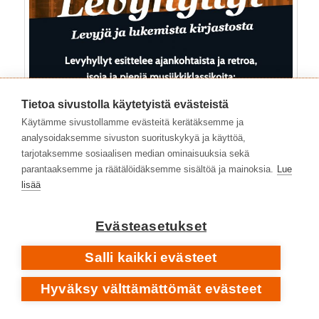
Tietoa sivustolla käytetyistä evästeistä
Käytämme sivustollamme evästeitä kerätäksemme ja
analysoidaksemme sivuston suorituskykyä ja käyttöä,
tarjotaksemme sosiaalisen median ominaisuuksia sekä
parantaaksemme ja räätälöidäksemme sisältöä ja mainoksia.
Lue
lisää
Evästeasetukset
Salli kaikki evästeet
Hyväksy välttämättömät evästeet
Kategoriat:
Yleinen
|
Avainsanat:
1970-luku
,
1972
,
Brain
,
Buchholz Francis
,
Dee Mikkey
,
Dziony Wolfgang
,
Fly To The