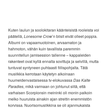
Kuten laulun ja soolokitaran käänteisistä rooleista voi
päätellä,
Lonesome Crow
’n biisit eivät olleet poppia.
Albumi on vapaamuotoinen, arvaamaton ja
hahmoton, vähän kuin tavallista paremmin
suunnitellun jamisession tallenne – kappaleiden
rakenteet ovat kyllä ennalta sovittuja ja selvillä, mutta
tuntuvat syntyneen puhtaasti fiilispohjalta. Tätä
musiikkia kerrotaan käytetyn aikoinaan
huumeidenvastaisessa tv-elokuvassa
Das Kalte
Paradies
, mikä varmaan on johtunut siitä, että
varhaisen Scorpionsin meininki oli monin paikoin
melko huuruista ainakin ajan streitin enemmistön
korvissa. Nuorisomusiikkina se oli ajanmukaista