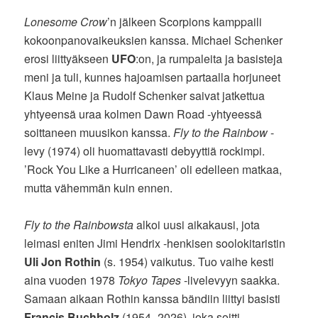
Lonesome Crow
’n jälkeen Scorpions kamppaili
kokoonpanovaikeuksien kanssa. Michael Schenker
erosi liittyäkseen
UFO
:on, ja rumpaleita ja basisteja
meni ja tuli, kunnes hajoamisen partaalla horjuneet
Klaus Meine ja Rudolf Schenker saivat jatkettua
yhtyeensä uraa kolmen Dawn Road -yhtyeessä
soittaneen muusikon kanssa.
Fly to the Rainbow
-
levy (1974) oli huomattavasti debyyttiä rockimpi.
’Rock You Like a Hurricaneen’ oli edelleen matkaa,
mutta vähemmän kuin ennen.
Fly to the Rainbowsta
alkoi uusi aikakausi, jota
leimasi eniten Jimi Hendrix -henkisen soolokitaristin
Uli Jon Rothin
(s. 1954) vaikutus. Tuo vaihe kesti
aina vuoden 1978
Tokyo Tapes
-livelevyyn saakka.
Samaan aikaan Rothin kanssa bändiin liittyi basisti
Francis Buchholz
(1954–2026), joka soitti