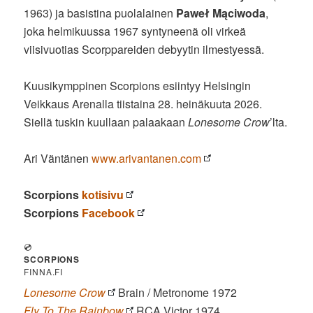
1963) ja basistina puolalainen
Paweł Mąciwoda
,
joka helmikuussa 1967 syntyneenä oli virkeä
viisivuotias Scorppareiden debyytin ilmestyessä.
Kuusikymppinen Scorpions esiintyy Helsingin
Veikkaus Arenalla tiistaina 28. heinäkuuta 2026.
Siellä tuskin kuullaan palaakaan
Lonesome Crow
’lta.
Ari Väntänen
www.arivantanen.com
Scorpions
kotisivu
Scorpions
Facebook
💿
SCORPIONS
FINNA.FI
Lonesome Crow
Brain / Metronome 1972
Fly To The Rainbow
RCA Victor 1974