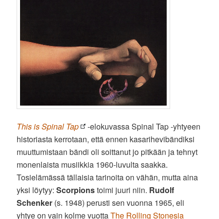
This is Spinal Tap
-elokuvassa Spinal Tap -yhtyeen
historiasta kerrotaan, että ennen kasarihevibändiksi
muuttumistaan bändi oli soittanut jo pitkään ja tehnyt
monenlaista musiikkia 1960-luvulta saakka.
Tosielämässä tällaisia tarinoita on vähän, mutta aina
yksi löytyy:
Scorpions
toimi juuri niin.
Rudolf
Schenker
(s. 1948) perusti sen vuonna 1965, eli
yhtye on vain kolme vuotta
The Rolling Stonesia