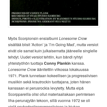
Myös Scorpionsin ensialbumi
Lonesome Crow
sisältää biisit ’Action’ ja ’I’m Going Mad’, mutta versiot
eivät ole samat kuin julkaisematta jääneelle singlelle
tehdyt. Uudet versiot tehtiin, kun bändi ryhtyi
yhteistyöhön tuottaja
Conny Plankin
kanssa.
Lonesome Crow
äänitettiin viikossa lokakuussa
1971. Plank tunnetaan kokeellisen ja progressiivisen
musiikin sekä krautrockin tuottajana, joten hänen
kanssaan ei perusrockia levytetty. Mutta eipä
Scorppareilla olisi ollut materiaaliakaan perinteisen
liha-perunajytän tekoon, sillä vuonna 1972 se oli
vielä psykedeelisprogressiivinen ja hiukan