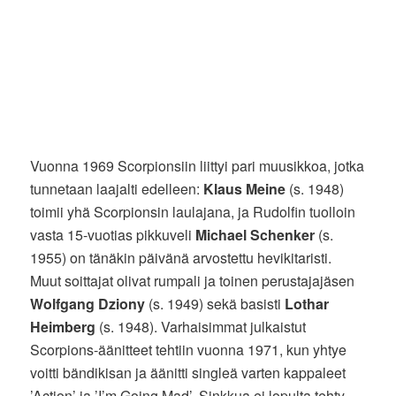
Vuonna 1969 Scorpionsiin liittyi pari muusikkoa, jotka
tunnetaan laajalti edelleen:
Klaus Meine
(s. 1948)
toimii yhä Scorpionsin laulajana, ja Rudolfin tuolloin
vasta 15-vuotias pikkuveli
Michael Schenker
(s.
1955) on tänäkin päivänä arvostettu hevikitaristi.
Muut soittajat olivat rumpali ja toinen perustajajäsen
Wolfgang Dziony
(s. 1949) sekä basisti
Lothar
Heimberg
(s. 1948). Varhaisimmat julkaistut
Scorpions-äänitteet tehtiin vuonna 1971, kun yhtye
voitti bändikisan ja äänitti singleä varten kappaleet
’Action’ ja ’I’m Going Mad’. Sinkkua ei lopulta tehty,