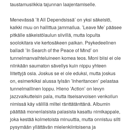
taustamusiikkia tajunnan laajentamiselle.
Menevässä ’It All Dependsissä’ on yksi säkeistö,
kaikki muu on hallittua jammailua. ’Leave Me’ pääsee
pitkälle säkeistölaulun siivillä, mutta lopulta
soolokitara vie kertosäkeen paikan. Psykedeelinen
balladi ’In Search of the Peace of Mind’ on
tunnelmanvaihteluineen komea teos. Moni biisi ei ole
niinkään saumaton sävellys kuin nippu yhteen
liitettyjä osia. Joskus se ei ole eduksi, mutta joskus
on, esimerkiksi alussa tylsän ’Inheritancen’ pelastaa
tunnelmallinen loppu. Hieno ’Action’ on levyn
jazzvaikutteisin pala, mutta itseisarvoisen venkoilun
nimissä käy välillä miltei ränttätänttänä. Albumin
päättää monenlaisista palasista kasattu nimikappale,
joka kestää kolmetoista minuuttia, mutta onnistuu silti
pysymään yllättävän mielenkiintoisena ja