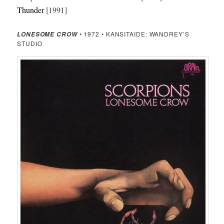
Thunder
[1991]
• 1972 • KANSITAIDE: WANDREY’S
LONESOME CROW
STUDIO