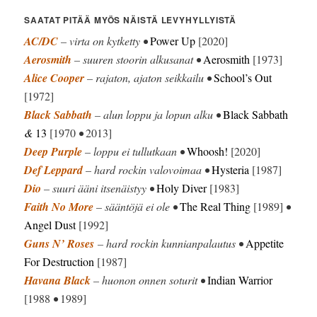
SAATAT PITÄÄ MYÖS NÄISTÄ LEVYHYLLYISTÄ
AC/DC
– virta on kytketty •
Power Up
[2020]
Aerosmith
– suuren stoorin alkusanat •
Aerosmith
[1973]
Alice Cooper
– rajaton, ajaton seikkailu •
School’s Out
[1972]
Black Sabbath
– alun loppu ja lopun alku •
Black Sabbath
&
13
[1970
•
2013]
Deep Purple
– loppu ei tullutkaan •
Whoosh!
[2020]
Def Leppard
– hard rockin valovoimaa •
Hysteria
[1987]
Dio
– suuri ääni itsenäistyy •
Holy Diver
[1983]
Faith No More
– sääntöjä ei ole •
The Real Thing
[1989]
•
Angel Dust
[1992]
Guns N’ Roses
– hard rockin kunnianpalautus •
Appetite
For Destruction
[1987]
Havana Black
– huonon onnen soturit •
Indian Warrior
[1988
•
1989]