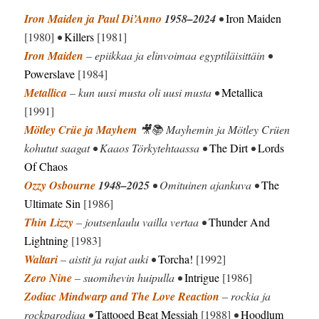
Iron Maiden ja Paul Di’Anno
1958–2024
•
Iron Maiden
[1980]
•
Killers
[1981]
Iron Maiden
– epiikkaa ja elinvoimaa egyptiläisittäin •
Powerslave
[1984]
Metallica
– kun uusi musta oli uusi musta •
Metallica
[1991]
Mötley Crüe ja Mayhem
🎥📚 Mayhemin ja Mötley Crüen
kohutut saagat • Kaaos Törkytehtaassa •
The Dirt
•
Lords
Of Chaos
Ozzy Osbourne
1948–2025
• Omituinen ajankuva •
The
Ultimate Sin
[1986]
Thin Lizzy
– joutsenlaulu vailla vertaa •
Thunder And
Lightning
[1983]
Waltari
– aistit ja rajat auki •
Torcha!
[1992]
Zero Nine
– suomihevin huipulla •
Intrigue
[1986]
Zodiac Mindwarp and The Love Reaction
–
rockia ja
rockparodiaa •
Tattooed Beat Messiah
[1988]
•
Hoodlum