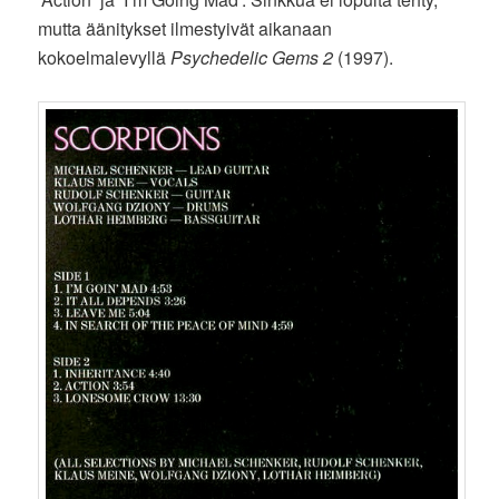
mutta äänitykset ilmestyivät aikanaan
kokoelmalevyllä
Psychedelic Gems 2
(1997).