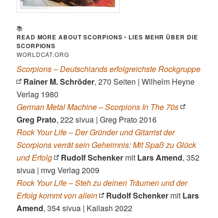
📚
READ MORE ABOUT SCORPIONS
•
LIES MEHR ÜBER DIE
SCORPIONS
WORLDCAT.ORG
Scorpions – Deutschlands erfolgreichste Rockgruppe
Rainer M. Schröder
, 270 Seiten | Wilhelm Heyne
Verlag 1980
German Metal Machine – Scorpions In The 70s
Greg Prato
, 222 sivua | Greg Prato 2016
Rock Your Life – Der Gründer und Gitarrist der
Scorpions verrät sein Geheimnis: Mit Spaß zu Glück
und Erfolg
Rudolf Schenker
mit
Lars Amend
, 352
sivua | mvg Verlag 2009
Rock Your Life – Steh zu deinen Träumen und der
Erfolg kommt von allein
Rudolf Schenker
mit
Lars
Amend
, 354 sivua | Kailash 2022