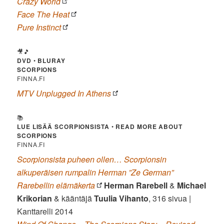
Crazy World
Face The Heat
Pure Instinct
🎥🎵
DVD
•
BLURAY
SCORPIONS
FINNA.FI
MTV Unplugged In Athens
📚
LUE LISÄÄ SCORPIONSISTA
•
READ MORE ABOUT
SCORPIONS
FINNA.FI
Scorpionsista puheen ollen… Scorpionsin
alkuperäisen rumpalin Herman ”Ze German”
Rarebellin elämäkerta
Herman Rarebell
&
Michael
Krikorian
& kääntäjä
Tuulia Vihanto
, 316 sivua |
Kanttarelli 2014