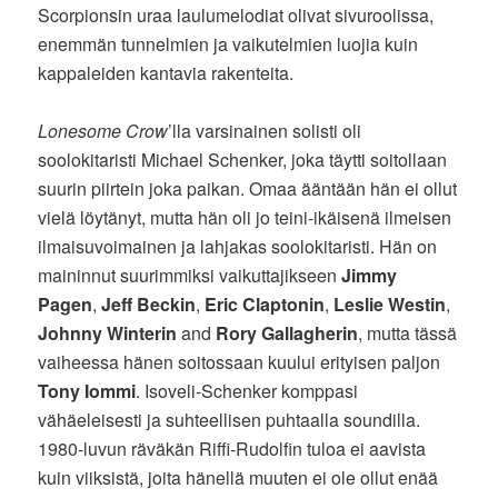
Scorpionsin uraa laulumelodiat olivat sivuroolissa,
enemmän tunnelmien ja vaikutelmien luojia kuin
kappaleiden kantavia rakenteita.
Lonesome Crow
’lla varsinainen solisti oli
soolokitaristi Michael Schenker, joka täytti soitollaan
suurin piirtein joka paikan. Omaa ääntään hän ei ollut
vielä löytänyt, mutta hän oli jo teini-ikäisenä ilmeisen
ilmaisuvoimainen ja lahjakas soolokitaristi. Hän on
maininnut suurimmiksi vaikuttajikseen
Jimmy
Pagen
,
Jeff Beckin
,
Eric Claptonin
,
Leslie Westin
,
Johnny Winterin
and
Rory Gallagherin
, mutta tässä
vaiheessa hänen soitossaan kuului erityisen paljon
Tony Iommi
. Isoveli-Schenker komppasi
vähäeleisesti ja suhteellisen puhtaalla soundilla.
1980-luvun räväkän Riffi-Rudolfin tuloa ei aavista
kuin viiksistä, joita hänellä muuten ei ole ollut enää