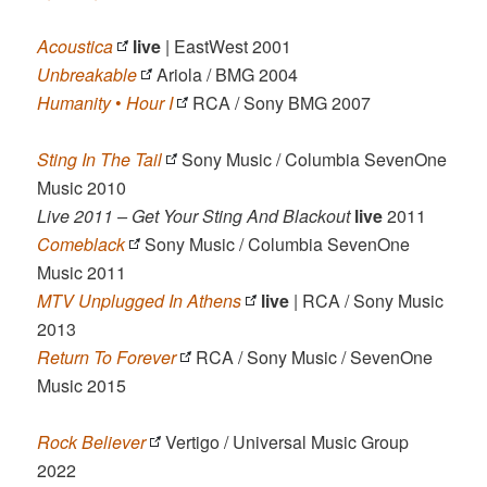
Acoustica
live
| EastWest 2001
Unbreakable
Ariola / BMG 2004
Humanity
•
Hour I
RCA / Sony BMG 2007
Sting In The Tail
Sony Music / Columbia SevenOne
Music 2010
Live 2011 – Get Your Sting And Blackout
live
2011
Comeblack
Sony Music / Columbia SevenOne
Music 2011
MTV Unplugged In Athens
live
| RCA / Sony Music
2013
Return To Forever
RCA / Sony Music / SevenOne
Music 2015
Rock Believer
Vertigo / Universal Music Group
2022