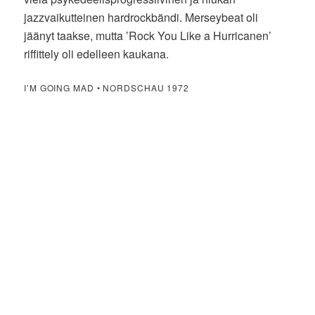
jazzvaikutteinen hardrockbändi. Merseybeat oli
jäänyt taakse, mutta ’Rock You Like a Hurricanen’
riffittely oli edelleen kaukana.
I’M GOING MAD • NORDSCHAU 1972