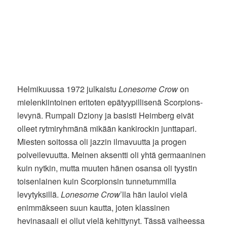
Helmikuussa 1972 julkaistu
Lonesome Crow
on
mielenkiintoinen eritoten epätyypillisenä Scorpions-
levynä. Rumpali Dziony ja basisti Heimberg eivät
olleet rytmiryhmänä mikään kankirockin junttapari.
Miesten soitossa oli jazzin ilmavuutta ja progen
polveilevuutta. Meinen aksentti oli yhtä germaaninen
kuin nytkin, mutta muuten hänen osansa oli tyystin
toisenlainen kuin Scorpionsin tunnetummilla
levytyksillä.
Lonesome Crow
’lla hän lauloi vielä
enimmäkseen suun kautta, joten klassinen
hevinasaali ei ollut vielä kehittynyt. Tässä vaiheessa