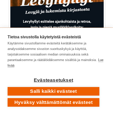
Tietoa sivustolla käytetyistä evästeistä
Käytämme sivustollamme evästeitä kerätäksemme ja
analysoidaksemme sivuston suorituskykyä ja käyttöä,
tarjotaksemme sosiaalisen median ominaisuuksia sekä
parantaaksemme ja räätälöidäksemme sisältöä ja mainoksia.
Lue
lisää
Evästeasetukset
Salli kaikki evästeet
Hyväksy välttämättömät evästeet
Kategoriat:
Yleinen
|
Avainsanat:
1970-luku
,
1972
,
Brain
,
Buchholz Francis
,
Dee Mikkey
,
Dziony Wolfgang
,
Fly To The