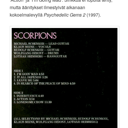
mutta äänitykset ilmestyivät aikanaan
kokoelmalevyllä
Psychedelic Gems 2
(1997).