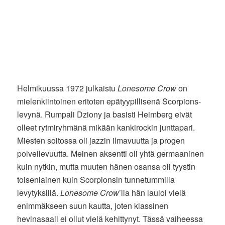
Helmikuussa 1972 julkaistu
Lonesome Crow
on
mielenkiintoinen eritoten epätyypillisenä Scorpions-
levynä. Rumpali Dziony ja basisti Heimberg eivät
olleet rytmiryhmänä mikään kankirockin junttapari.
Miesten soitossa oli jazzin ilmavuutta ja progen
polveilevuutta. Meinen aksentti oli yhtä germaaninen
kuin nytkin, mutta muuten hänen osansa oli tyystin
toisenlainen kuin Scorpionsin tunnetummilla
levytyksillä.
Lonesome Crow
’lla hän lauloi vielä
enimmäkseen suun kautta, joten klassinen
hevinasaali ei ollut vielä kehittynyt. Tässä vaiheessa