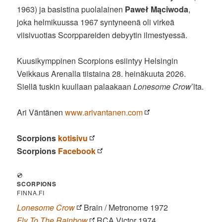
1963) ja basistina puolalainen
Paweł Mąciwoda
,
joka helmikuussa 1967 syntyneenä oli virkeä
viisivuotias Scorppareiden debyytin ilmestyessä.
Kuusikymppinen Scorpions esiintyy Helsingin
Veikkaus Arenalla tiistaina 28. heinäkuuta 2026.
Siellä tuskin kuullaan palaakaan
Lonesome Crow
’lta.
Ari Väntänen
www.arivantanen.com
Scorpions
kotisivu
Scorpions
Facebook
💿
SCORPIONS
FINNA.FI
Lonesome Crow
Brain / Metronome 1972
Fly To The Rainbow
RCA Victor 1974