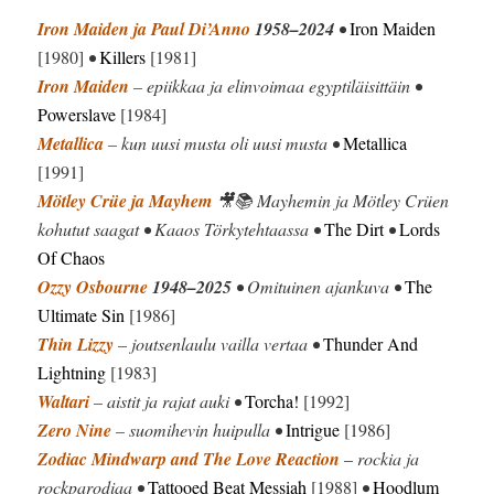
Iron Maiden ja Paul Di’Anno
1958–2024
•
Iron Maiden
[1980]
•
Killers
[1981]
Iron Maiden
– epiikkaa ja elinvoimaa egyptiläisittäin •
Powerslave
[1984]
Metallica
– kun uusi musta oli uusi musta •
Metallica
[1991]
Mötley Crüe ja Mayhem
🎥📚 Mayhemin ja Mötley Crüen
kohutut saagat • Kaaos Törkytehtaassa •
The Dirt
•
Lords
Of Chaos
Ozzy Osbourne
1948–2025
• Omituinen ajankuva •
The
Ultimate Sin
[1986]
Thin Lizzy
– joutsenlaulu vailla vertaa •
Thunder And
Lightning
[1983]
Waltari
– aistit ja rajat auki •
Torcha!
[1992]
Zero Nine
– suomihevin huipulla •
Intrigue
[1986]
Zodiac Mindwarp and The Love Reaction
–
rockia ja
rockparodiaa •
Tattooed Beat Messiah
[1988]
•
Hoodlum