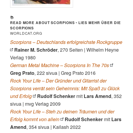
📚
READ MORE ABOUT SCORPIONS
•
LIES MEHR ÜBER DIE
SCORPIONS
WORLDCAT.ORG
Scorpions – Deutschlands erfolgreichste Rockgruppe
Rainer M. Schröder
, 270 Seiten | Wilhelm Heyne
Verlag 1980
German Metal Machine – Scorpions In The 70s
Greg Prato
, 222 sivua | Greg Prato 2016
Rock Your Life – Der Gründer und Gitarrist der
Scorpions verrät sein Geheimnis: Mit Spaß zu Glück
und Erfolg
Rudolf Schenker
mit
Lars Amend
, 352
sivua | mvg Verlag 2009
Rock Your Life – Steh zu deinen Träumen und der
Erfolg kommt von allein
Rudolf Schenker
mit
Lars
Amend
, 354 sivua | Kailash 2022