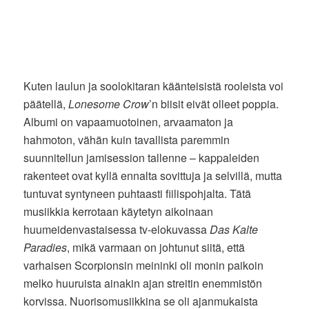
Kuten laulun ja soolokitaran käänteisistä rooleista voi
päätellä,
Lonesome Crow
’n biisit eivät olleet poppia.
Albumi on vapaamuotoinen, arvaamaton ja
hahmoton, vähän kuin tavallista paremmin
suunnitellun jamisession tallenne – kappaleiden
rakenteet ovat kyllä ennalta sovittuja ja selvillä, mutta
tuntuvat syntyneen puhtaasti fiilispohjalta. Tätä
musiikkia kerrotaan käytetyn aikoinaan
huumeidenvastaisessa tv-elokuvassa
Das Kalte
Paradies
, mikä varmaan on johtunut siitä, että
varhaisen Scorpionsin meininki oli monin paikoin
melko huuruista ainakin ajan streitin enemmistön
korvissa. Nuorisomusiikkina se oli ajanmukaista