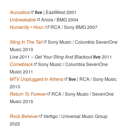
Acoustica
live
| EastWest 2001
Unbreakable
Ariola / BMG 2004
Humanity
•
Hour I
RCA / Sony BMG 2007
Sting In The Tail
Sony Music / Columbia SevenOne
Music 2010
Live 2011 – Get Your Sting And Blackout
live
2011
Comeblack
Sony Music / Columbia SevenOne
Music 2011
MTV Unplugged In Athens
live
| RCA / Sony Music
2013
Return To Forever
RCA / Sony Music / SevenOne
Music 2015
Rock Believer
Vertigo / Universal Music Group
2022