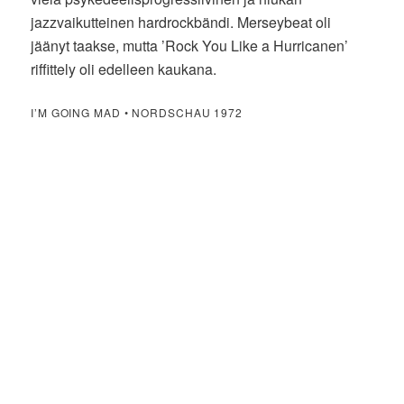
jazzvaikutteinen hardrockbändi. Merseybeat oli
jäänyt taakse, mutta ’Rock You Like a Hurricanen’
riffittely oli edelleen kaukana.
I’M GOING MAD • NORDSCHAU 1972