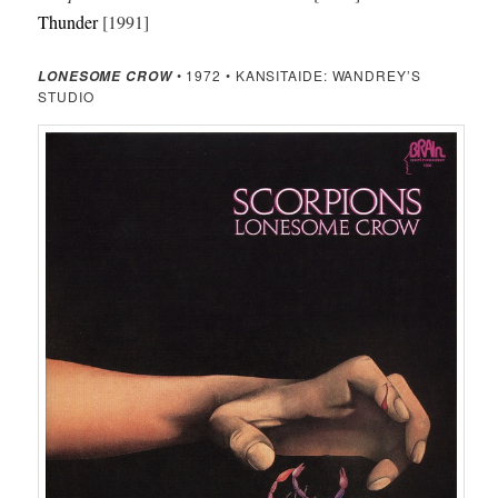
Thunder
[1991]
• 1972 • KANSITAIDE: WANDREY’S
LONESOME CROW
STUDIO