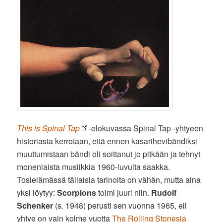
This is Spinal Tap
-elokuvassa Spinal Tap -yhtyeen
historiasta kerrotaan, että ennen kasarihevibändiksi
muuttumistaan bändi oli soittanut jo pitkään ja tehnyt
monenlaista musiikkia 1960-luvulta saakka.
Tosielämässä tällaisia tarinoita on vähän, mutta aina
yksi löytyy:
Scorpions
toimi juuri niin.
Rudolf
Schenker
(s. 1948) perusti sen vuonna 1965, eli
yhtye on vain kolme vuotta
The Rolling Stonesia