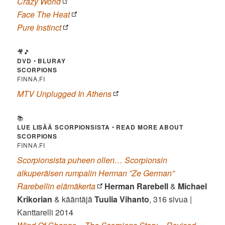
Crazy World
Face The Heat
Pure Instinct
🎥🎵
DVD
•
BLURAY
SCORPIONS
FINNA.FI
MTV Unplugged In Athens
📚
LUE LISÄÄ SCORPIONSISTA
•
READ MORE ABOUT
SCORPIONS
FINNA.FI
Scorpionsista puheen ollen… Scorpionsin
alkuperäisen rumpalin Herman ”Ze German”
Rarebellin elämäkerta
Herman Rarebell
&
Michael
Krikorian
& kääntäjä
Tuulia Vihanto
, 316 sivua |
Kanttarelli 2014