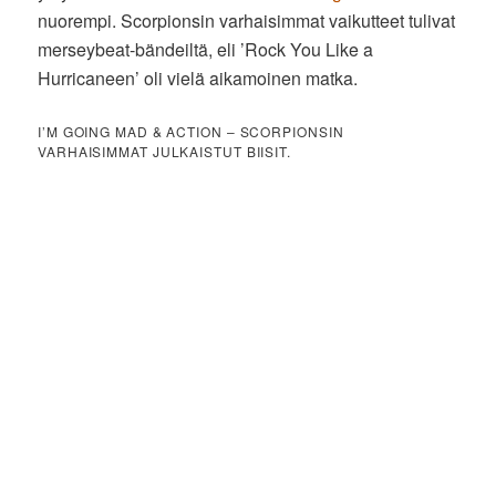
nuorempi. Scorpionsin varhaisimmat vaikutteet tulivat
merseybeat-bändeiltä, eli ’Rock You Like a
Hurricaneen’ oli vielä aikamoinen matka.
I’M GOING MAD & ACTION – SCORPIONSIN
VARHAISIMMAT JULKAISTUT BIISIT.