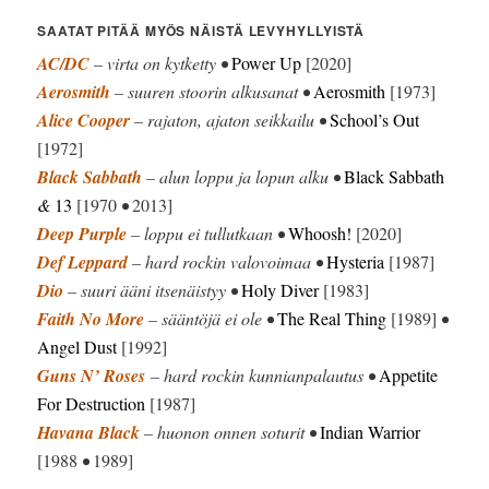
SAATAT PITÄÄ MYÖS NÄISTÄ LEVYHYLLYISTÄ
AC/DC
– virta on kytketty •
Power Up
[2020]
Aerosmith
– suuren stoorin alkusanat •
Aerosmith
[1973]
Alice Cooper
– rajaton, ajaton seikkailu •
School’s Out
[1972]
Black Sabbath
– alun loppu ja lopun alku •
Black Sabbath
&
13
[1970
•
2013]
Deep Purple
– loppu ei tullutkaan •
Whoosh!
[2020]
Def Leppard
– hard rockin valovoimaa •
Hysteria
[1987]
Dio
– suuri ääni itsenäistyy •
Holy Diver
[1983]
Faith No More
– sääntöjä ei ole •
The Real Thing
[1989]
•
Angel Dust
[1992]
Guns N’ Roses
– hard rockin kunnianpalautus •
Appetite
For Destruction
[1987]
Havana Black
– huonon onnen soturit •
Indian Warrior
[1988
•
1989]