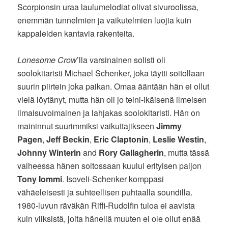
Scorpionsin uraa laulumelodiat olivat sivuroolissa,
enemmän tunnelmien ja vaikutelmien luojia kuin
kappaleiden kantavia rakenteita.
Lonesome Crow
’lla varsinainen solisti oli
soolokitaristi Michael Schenker, joka täytti soitollaan
suurin piirtein joka paikan. Omaa ääntään hän ei ollut
vielä löytänyt, mutta hän oli jo teini-ikäisenä ilmeisen
ilmaisuvoimainen ja lahjakas soolokitaristi. Hän on
maininnut suurimmiksi vaikuttajikseen
Jimmy
Pagen
,
Jeff Beckin
,
Eric Claptonin
,
Leslie Westin
,
Johnny Winterin
and
Rory Gallagherin
, mutta tässä
vaiheessa hänen soitossaan kuului erityisen paljon
Tony Iommi
. Isoveli-Schenker komppasi
vähäeleisesti ja suhteellisen puhtaalla soundilla.
1980-luvun räväkän Riffi-Rudolfin tuloa ei aavista
kuin viiksistä, joita hänellä muuten ei ole ollut enää