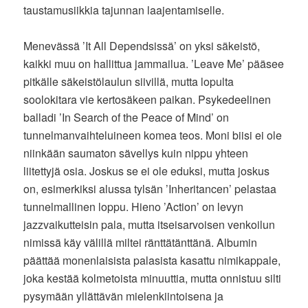
taustamusiikkia tajunnan laajentamiselle.
Menevässä ’It All Dependsissä’ on yksi säkeistö,
kaikki muu on hallittua jammailua. ’Leave Me’ pääsee
pitkälle säkeistölaulun siivillä, mutta lopulta
soolokitara vie kertosäkeen paikan. Psykedeelinen
balladi ’In Search of the Peace of Mind’ on
tunnelmanvaihteluineen komea teos. Moni biisi ei ole
niinkään saumaton sävellys kuin nippu yhteen
liitettyjä osia. Joskus se ei ole eduksi, mutta joskus
on, esimerkiksi alussa tylsän ’Inheritancen’ pelastaa
tunnelmallinen loppu. Hieno ’Action’ on levyn
jazzvaikutteisin pala, mutta itseisarvoisen venkoilun
nimissä käy välillä miltei ränttätänttänä. Albumin
päättää monenlaisista palasista kasattu nimikappale,
joka kestää kolmetoista minuuttia, mutta onnistuu silti
pysymään yllättävän mielenkiintoisena ja