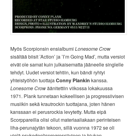
Myös Scorpionsin ensialbumi
Lonesome Crow
sisältää biisit ’Action’ ja ’I’m Going Mad’, mutta versiot
eivät ole samat kuin julkaisematta jääneelle singlelle
tehdyt. Uudet versiot tehtiin, kun bändi ryhtyi
yhteistyöhön tuottaja
Conny Plankin
kanssa.
Lonesome Crow
äänitettiin viikossa lokakuussa
1971. Plank tunnetaan kokeellisen ja progressiivisen
musiikin sekä krautrockin tuottajana, joten hänen
kanssaan ei perusrockia levytetty. Mutta eipä
Scorppareilla olisi ollut materiaaliakaan perinteisen
liha-perunajytän tekoon, sillä vuonna 1972 se oli
vielä psykedeelisprogressiivinen ja hiukan