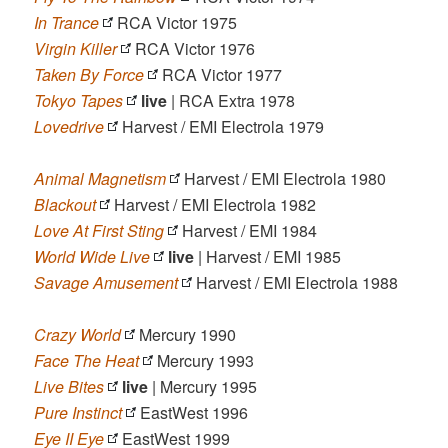
In Trance
RCA Victor 1975
Virgin Killer
RCA Victor 1976
Taken By Force
RCA Victor 1977
Tokyo Tapes
live
| RCA Extra 1978
Lovedrive
Harvest / EMI Electrola 1979
Animal Magnetism
Harvest / EMI Electrola 1980
Blackout
Harvest / EMI Electrola 1982
Love At First Sting
Harvest / EMI 1984
World Wide Live
live
| Harvest / EMI 1985
Savage Amusement
Harvest / EMI Electrola 1988
Crazy World
Mercury 1990
Face The Heat
Mercury 1993
Live Bites
live
| Mercury 1995
Pure Instinct
EastWest 1996
Eye II Eye
EastWest 1999