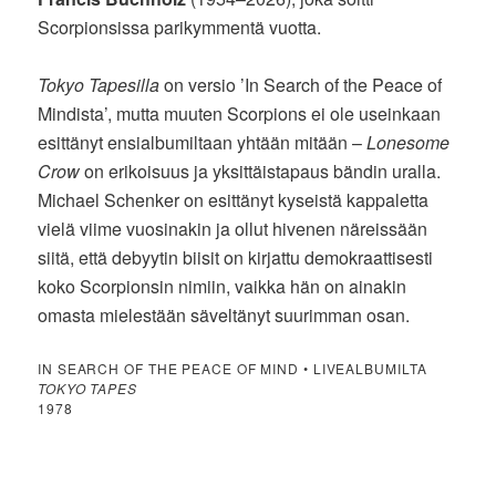
Scorpionsissa parikymmentä vuotta.
Tokyo Tapesilla
on versio ’In Search of the Peace of
Mindista’, mutta muuten Scorpions ei ole useinkaan
esittänyt ensialbumiltaan yhtään mitään –
Lonesome
Crow
on erikoisuus ja yksittäistapaus bändin uralla.
Michael Schenker on esittänyt kyseistä kappaletta
vielä viime vuosinakin ja ollut hivenen näreissään
siitä, että debyytin biisit on kirjattu demokraattisesti
koko Scorpionsin nimiin, vaikka hän on ainakin
omasta mielestään säveltänyt suurimman osan.
IN SEARCH OF THE PEACE OF MIND • LIVEALBUMILTA
TOKYO TAPES
1978