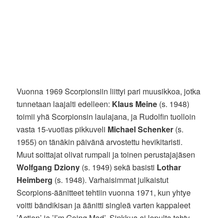
Vuonna 1969 Scorpionsiin liittyi pari muusikkoa, jotka
tunnetaan laajalti edelleen:
Klaus Meine
(s. 1948)
toimii yhä Scorpionsin laulajana, ja Rudolfin tuolloin
vasta 15-vuotias pikkuveli
Michael Schenker
(s.
1955) on tänäkin päivänä arvostettu hevikitaristi.
Muut soittajat olivat rumpali ja toinen perustajajäsen
Wolfgang Dziony
(s. 1949) sekä basisti
Lothar
Heimberg
(s. 1948). Varhaisimmat julkaistut
Scorpions-äänitteet tehtiin vuonna 1971, kun yhtye
voitti bändikisan ja äänitti singleä varten kappaleet
’Action’ ja ’I’m Going Mad’. Sinkkua ei lopulta tehty,