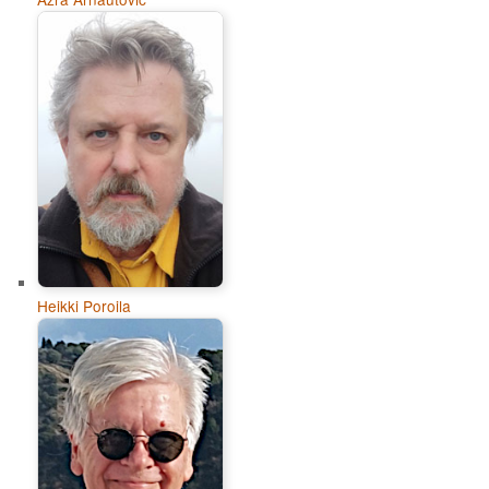
Heikki Poroila