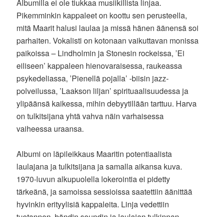
Albumilla ei ole tiukkaa musiikillista linjaa.
Pikemminkin kappaleet on koottu sen perusteella,
mitä Maarit halusi laulaa ja missä hänen äänensä soi
parhaiten. Vokalisti on kotonaan vaikuttavan monissa
paikoissa – Lindholmin ja Stonesin rockeissa, ’Ei
eiliseen’ kappaleen hienovaraisessa, raukeassa
psykedeliassa, ’Pienellä pojalla’ -biisin jazz-
polveilussa, ’Laakson liljan’ spirituaalisuudessa ja
ylipäänsä kaikessa, mihin debyytillään tarttuu. Harva
on tulkitsijana yhtä vahva näin varhaisessa
vaiheessa uraansa.
Albumi on läpileikkaus Maaritin potentiaalista
laulajana ja tulkitsijana ja samalla aikansa kuva.
1970-luvun alkupuolella lokerointia ei pidetty
tärkeänä, ja samoissa sessioissa saatettiin äänittää
hyvinkin erityylisiä kappaleita. Linja vedettiin
tuotannon, bändin soundin ja laulajan tulkinnan