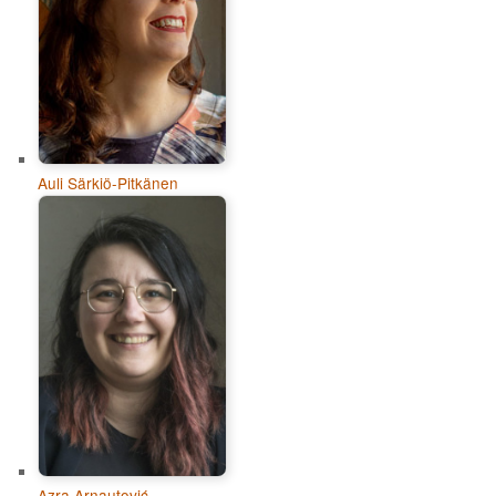
Auli Särkiö-Pitkänen
Azra Arnautović