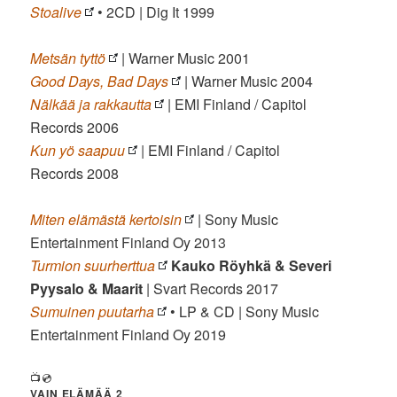
Stoalive
• 2CD | Dig It 1999
Metsän tyttö
| Warner Music 2001
Good Days, Bad Days
| Warner Music 2004
Nälkää ja rakkautta
| EMI Finland / Capitol
Records 2006
Kun yö saapuu
| EMI Finland / Capitol
Records 2008
Miten elämästä kertoisin
| Sony Music
Entertainment Finland Oy 2013
Turmion suurherttua
Kauko Röyhkä & Severi
Pyysalo & Maarit
| Svart Records 2017
Sumuinen puutarha
• LP & CD | Sony Music
Entertainment Finland Oy 2019
📺💿
VAIN ELÄMÄÄ 2