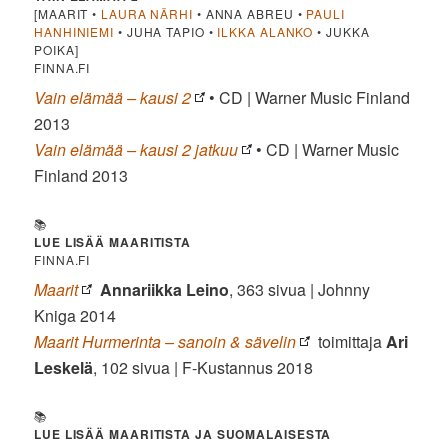
[MAARIT •
LAURA NÄRHI
• ANNA ABREU •
PAULI
HANHINIEMI
• JUHA TAPIO •
ILKKA ALANKO
• JUKKA
POIKA]
FINNA.FI
Vain elämää – kausi 2
• CD | Warner Music Finland
‎2013
Vain elämää – kausi 2 jatkuu
• CD | Warner Music
Finland ‎2013
📚
LUE LISÄÄ MAARITISTA
FINNA.FI
Maarit
Annariikka Leino
, 363 sivua | Johnny
Kniga 2014
Maarit Hurmerinta – sanoin & sävelin
toimittaja
Ari
Leskelä
, 102 sivua | F-Kustannus 2018
📚
LUE LISÄÄ MAARITISTA JA SUOMALAISESTA