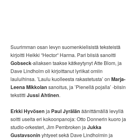
Suurimman osan levyn suomenkielisistä teksteistä
kirjoitti Heikki ”Hector” Harma. Pari biisiä sanoitti
Gobseck
-aliaksen taakse kätkeytynyt Atte Blom, ja
Dave Lindholm oli kirjoittanut lyriikat omiin
lauluihinsa. ’Laulu kuolleesta rakastetusta’ on
Marja-
Leena Mikkolan
sanoitus, ja ’Pienellä pojalla’ -biisin
tekstitti
Jussi Ahtinen
.
Erkki Hyvösen
ja
Paul Jyrälän
äänittämällä levyllä
soitti useita eri kokoonpanoja: Otto Donnerin kuoro ja
studio-orkesteri, Jim Pembroken ja
Jukka
Gustavsonin
yhtyeet sekä Dave Lindholmin ja