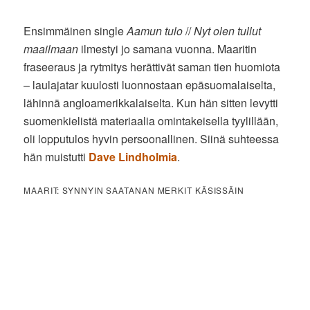
Ensimmäinen single
Aamun tulo
//
Nyt olen tullut
maailmaan
ilmestyi jo samana vuonna. Maaritin
fraseeraus ja rytmitys herättivät saman tien huomiota
– laulajatar kuulosti luonnostaan epäsuomalaiselta,
lähinnä angloamerikkalaiselta. Kun hän sitten levytti
suomenkielistä materiaalia omintakeisella tyylillään,
oli lopputulos hyvin persoonallinen. Siinä suhteessa
hän muistutti
Dave Lindholmia
.
MAARIT: SYNNYIN SAATANAN MERKIT KÄSISSÄIN