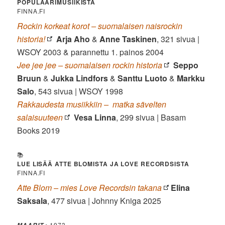
POPULAARIMUSIIKISTA
FINNA.FI
Rockin korkeat korot – suomalaisen naisrockin
historia!
Arja Aho
&
Anne Taskinen
, 321 sivua
|
WSOY 2003 & parannettu 1. painos 2004
Jee jee jee – suomalaisen rockin historia
Seppo
Bruun
&
Jukka Lindfors
&
Santtu Luoto
&
Markku
Salo
, 543 sivua | WSOY 1998
Rakkaudesta musiikkiin –
matka sävelten
salaisuuteen
Vesa Linna
, 299 sivua | Basam
Books 2019
📚
LUE LISÄÄ ATTE BLOMISTA JA LOVE RECORDSISTA
FINNA.FI
Atte Blom – mies Love Recordsin takana
Elina
Saksala
, 477 sivua | Johnny Kniga 2025
• 1973