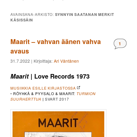
AVAINSANA-ARKISTO:
SYNNYIN SAATANAN MERKIT
KÄSISSÄIN
Maarit – vahvan äänen vahva
Komment
1
avaus
31.7.2022
| Kirjoittaja:
Ari Väntänen
| Love Records 1973
Maarit
MUSIIKKIA ESILLE KIRJASTOSSA
•
RÖYHKÄ & PYYSALO & MAARIT
:
TURMION
SUURHERTTUA
|
SVART 2017