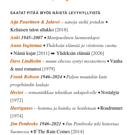
SAATAT PITÄÄ MYÖS NÄISTÄ LEVYHYLLYISTÄ
Aija Puurtinen & Jalavei
– sanoja sieltä jostakin •
Keltaisen talon ullakko
[2018]
Anki
1945–2007
• Monipuolinen luonnonlapsi
Anna Inginmaa
• Yhdeksän elämää ja viisitoista vuotta
•
Nämä kujat
[2011] ➡️
Yhdeksän elämää
[2026]
Dave Lindholm
– muun ohessa syntyi mestariteos •
Vanha
& uusi romanssi
[1979]
Frank Robson
1946–2024
• Paljon muutakin kuin
progebändin laulaja
Hector
– romantiikkaa tekniikan sukupolvelle •
Nostalgia
[1972]
Hurriganes
– homma ja kuinka se hoidetaan •
Roadrunner
[1974]
Jim Pembroke
1946–2021
• Jim Pembroke teki historiaa
Suomessa •
If The Rain Comes
[2014]