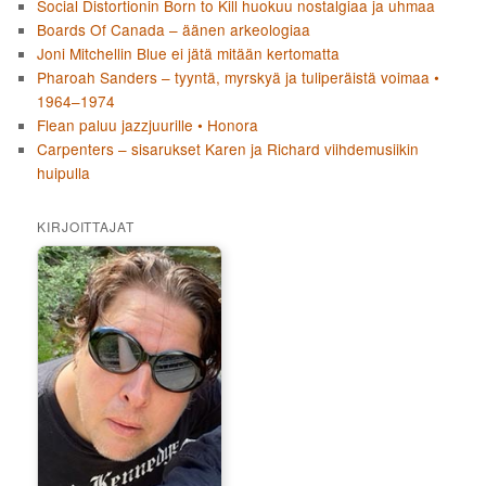
Social Distortionin Born to Kill huokuu nostalgiaa ja uhmaa
Boards Of Canada – äänen arkeologiaa
Joni Mitchellin Blue ei jätä mitään kertomatta
Pharoah Sanders – tyyntä, myrskyä ja tuliperäistä voimaa •
1964–1974
Flean paluu jazzjuurille • Honora
Carpenters – sisarukset Karen ja Richard viihdemusiikin
huipulla
KIRJOITTAJAT