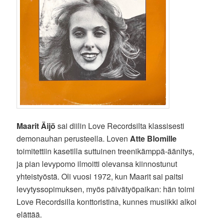
Maarit Äijö
sai diilin Love Recordsilta klassisesti
demonauhan perusteella. Loven
Atte Blomille
toimitettiin kasetilla suttuinen treenikämppä-äänitys,
ja pian levypomo ilmoitti olevansa kiinnostunut
yhteistyöstä. Oli vuosi 1972, kun Maarit sai paitsi
levytyssopimuksen, myös päivätyöpaikan: hän toimi
Love Recordsilla konttoristina, kunnes musiikki alkoi
elättää.