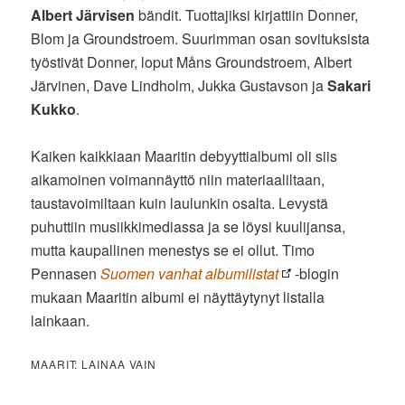
Albert Järvisen
bändit. Tuottajiksi kirjattiin Donner,
Blom ja Groundstroem. Suurimman osan sovituksista
työstivät Donner, loput Måns Groundstroem, Albert
Järvinen, Dave Lindholm, Jukka Gustavson ja
Sakari
Kukko
.
Kaiken kaikkiaan Maaritin debyyttialbumi oli siis
aikamoinen voimannäyttö niin materiaaliltaan,
taustavoimiltaan kuin laulunkin osalta. Levystä
puhuttiin musiikkimediassa ja se löysi kuulijansa,
mutta kaupallinen menestys se ei ollut. Timo
Pennasen
Suomen vanhat albumilistat
-blogin
mukaan Maaritin albumi ei näyttäytynyt listalla
lainkaan.
MAARIT: LAINAA VAIN