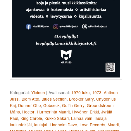
Kategoriat:
Yleinen
|
Avainsanat:
1970-luku
,
1973
,
Ahtinen
Jussi
,
Blom Atte
,
Blues Section
,
Brooker Gary
,
Chydenius
Kaj
,
Donner Otto
,
Gobseck
,
Goffin Gerry
,
Groundstroem
Måns
,
Hector
,
Hurmerinta Maarit
,
Hyvönen Erkki
,
Jyrälä
Paul
,
King Carole
,
Kukko Sakari
,
Lainaa vain
,
laulaja-
lauluntekijät
,
laulajat
,
Lindholm Dave
,
Love Records
,
Maarit
,
Merimies
,
Mikkola Marja-Leena
,
Pembroke Jim
,
popmusiikki
,