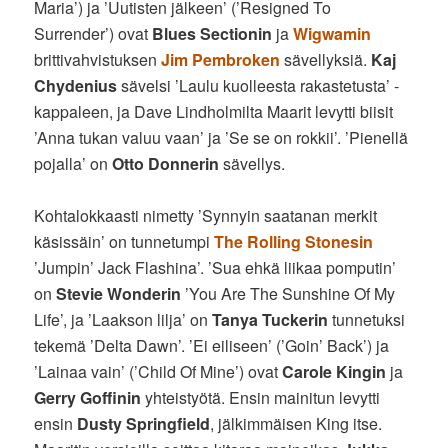
Maria’) ja ’Uutisten jälkeen’ (’Resigned To
Surrender’) ovat
Blues Sectionin
ja
Wigwamin
brittivahvistuksen
Jim Pembroken
sävellyksiä.
Kaj
Chydenius
sävelsi ’Laulu kuolleesta rakastetusta’ -
kappaleen, ja Dave Lindholmilta Maarit levytti biisit
’Anna tukan valuu vaan’ ja ’Se se on rokkii’. ’Pienellä
pojalla’ on
Otto Donnerin
sävellys.
Kohtalokkaasti nimetty ’Synnyin saatanan merkit
käsissäin’ on tunnetumpi
The Rolling Stonesin
’Jumpin’ Jack Flashina’. ’Sua ehkä liikaa pomputin’
on
Stevie Wonderin
’You Are The Sunshine Of My
Life’, ja ’Laakson lilja’ on
Tanya Tuckerin
tunnetuksi
tekemä ’Delta Dawn’. ’Ei eiliseen’ (’Goin’ Back’) ja
’Lainaa vain’ (’Child Of Mine’) ovat
Carole Kingin
ja
Gerry Goffinin
yhteistyötä. Ensin mainitun levytti
ensin
Dusty Springfield
, jälkimmäisen King itse.