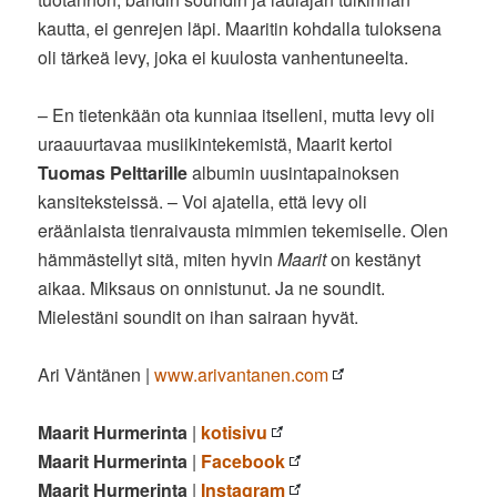
kautta, ei genrejen läpi. Maaritin kohdalla tuloksena
oli tärkeä levy, joka ei kuulosta vanhentuneelta.
– En tietenkään ota kunniaa itselleni, mutta levy oli
uraauurtavaa musiikintekemistä, Maarit kertoi
Tuomas Pelttarille
albumin uusintapainoksen
kansiteksteissä. – Voi ajatella, että levy oli
eräänlaista tienraivausta mimmien tekemiselle. Olen
hämmästellyt sitä, miten hyvin
Maarit
on kestänyt
aikaa. Miksaus on onnistunut. Ja ne soundit.
Mielestäni soundit on ihan sairaan hyvät.
Ari Väntänen |
www.arivantanen.com
Maarit Hurmerinta
|
kotisivu
Maarit Hurmerinta
|
Facebook
Maarit Hurmerinta
|
Instagram