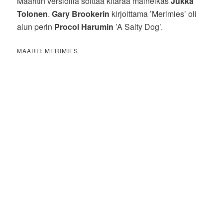
Maaritin versioilla soittaa kitaraa maineikas
Jukka
Tolonen
.
Gary Brookerin
kirjoittama ’Merimies’ oli
alun perin
Procol Harumin
’A Salty Dog’.
MAARIT: MERIMIES