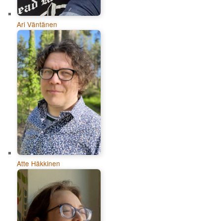
Ari Väntänen
Atte Häkkinen