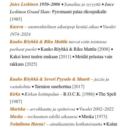
Juice Leskinen
1950–2006
• Sanailua ja syvyyttä •
Juice
Leskinen Grand Slam:
Pyromaani palaa rikospaikalle
[1985]
Kaseva
– suomenkielinen aikuispop kestää aikaa • Vuodet
1974–2024
Kauko Röyhkä & Riku Mattila
tuovat esiin toistensa
parhaat puolet •
Kauko Röyhkä & Riku Mattila
[2008]
•
Kaksi lensi tuulen mukaan
[2011]
•
Meidät pelastaa vain
rakkaus
[2025]
Kauko Röyhkä & Severi Pyysalo & Maarit
– jazzia ja
vastakohtia •
Turmion suurherttua
[2017]
Kirka
• Kirkan kotiinpaluu –
R.O.C.K.
[1986]
•
The Spell
[1987]
Mariska
– arvokkuutta ja epätoivoa • Vuodet 2002–2022
Muska
– rocknainen edellä aikaansa •
Muska
[1973]
Noitalinna Huraa!
– ainutlaatuista kotikutoisuutta •
Kalan