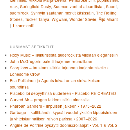
rock
,
Springfield Dusty
,
Suomen vanhat albumilistat
,
Suomi
,
suomirock
,
Synnyin saatanan merkit käsissäin
,
The Rolling
Stones
,
Tucker Tanya
,
Wigwam
,
Wonder Stevie
,
Äijö Maarit
|
kommentti
1
UUSIMMAT ARTIKKELIT
Roxy Music – ilkikurisesta taiderockista viileään eleganssiin
John McGregorin paletti laajenee reunoiltaan
Scorpions – taustamusiikkia tajunnan laajentamiselle •
Lonesome Crow
Esa Pulliainen ja Agents loivat oman sinivalkoisen
soundinsa
Placebo loi debyyttinsä uudelleen • Placebo RE:CREATED
Curved Air – progea taidemusiikin aineksilla
Pharoah Sanders • Impulsen jälkeen • 1975–2022
Garbage – kulttibändin kypsät vuodet yksilön kipupisteiden
ja yhteiskunnallisen raivon parissa • 2007–2026
Angine de Poitrine pysäytti doomscrollaajat • Vol. 1 & Vol. 2