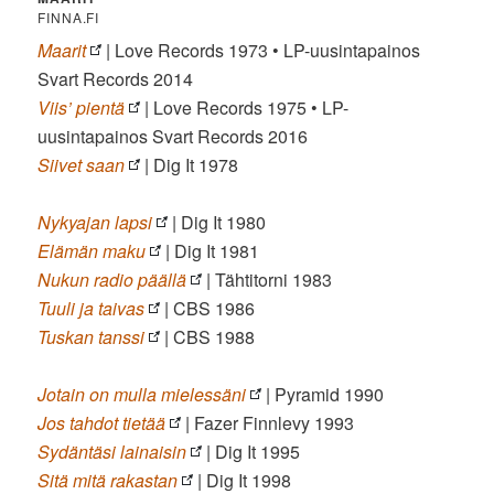
FINNA.FI
Maarit
| Love Records 1973 • LP-uusintapainos
Svart Records 2014
Viis’ pientä
| Love Records 1975 • LP-
uusintapainos Svart Records 2016
Siivet saan
| Dig It 1978
Nykyajan lapsi
| Dig It 1980
Elämän maku
| Dig It 1981
Nukun radio päällä
| Tähtitorni 1983
Tuuli ja taivas
| CBS 1986
Tuskan tanssi
| CBS 1988
Jotain on mulla mielessäni
| Pyramid 1990
Jos tahdot tietää
| Fazer Finnlevy 1993
Sydäntäsi lainaisin
| Dig It 1995
Sitä mitä rakastan
| Dig It 1998