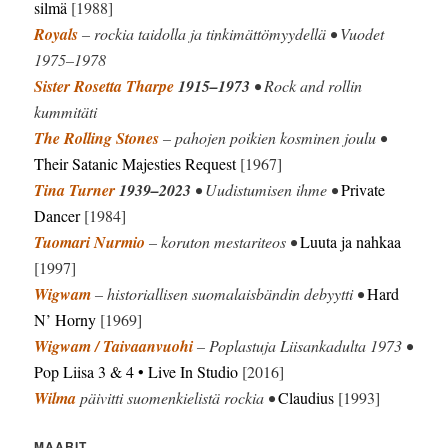
silmä
[1988]
Royals
– rockia taidolla ja tinkimättömyydellä • Vuodet
1975–1978
Sister Rosetta Tharpe
1915–1973
• Rock and rollin
kummitäti
The Rolling Stones
– pahojen poikien kosminen joulu •
Their Satanic Majesties Request
[1967]
Tina Turner
1939–2023
• Uudistumisen ihme •
Private
Dancer
[1984]
Tuomari Nurmio
– koruton mestariteos •
Luuta ja nahkaa
[1997]
Wigwam
– historiallisen suomalaisbändin debyytti •
Hard
N’ Horny
[1969]
Wigwam / Taivaanvuohi
– Poplastuja Liisankadulta 1973 •
Pop Liisa 3 & 4 • Live In Studio
[2016]
Wilma
päivitti suomenkielistä rockia •
Claudius
[1993]
MAARIT