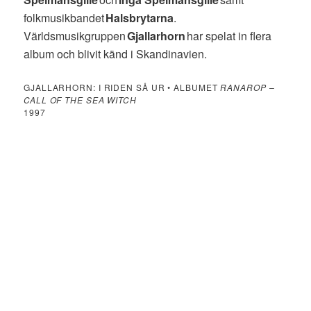
folkmusikbandet
Halsbrytarna
.
Världsmusikgruppen
Gjallarhorn
har spelat in flera
album och blivit känd i Skandinavien.
GJALLARHORN: I RIDEN SÅ UR • ALBUMET
RANAROP –
CALL OF THE SEA WITCH
1997