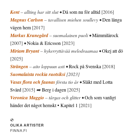
Kent
– allting har sitt slut •
Då som nu för alltid
[2016]
Magnus Carlson
– tavallisen miehen soullevy •
Den långa
vägen hem
[2017]
Markus Krunegård
– suomalainen puoli •
Mämmilärock
[2007]
•
Nokia & Ericsson
[2023]
Miriam Bryant
– hykerryttävää melodraamaa •
Okej att dö
[2025]
Strängen
– aito loppuun asti •
Rock på Svenska
[2018]
Suomalaista rockia ruotsiksi
[2023]
Vasas flora och faunas
första tio år •
Släkt med Lotta
Svärd
[2015]
➡️
Berg i dagen
[2025]
Veronica Maggio
– tårgas och glitter •
Och som vanligt
händer det något hemskt • Kapitel 1
[2021]
💿
OLIKA ARTISTER
FINNA.FI