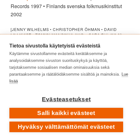
Records 1997 • Finlands svenska folkmusikinstitut
2002
[JENNY WILHELMS • CHRISTOPHER ÖHMAN • DAVID
LILLKVIST • TOMMY MANSIKKA-AHO + SARA PULJULA]
Sjofn
| Peregrina Music / Music & Worlds / MW
Tietoa sivustolla käytetyistä evästeistä
Records 2001
Käytämme sivustollamme evästeitä kerätäksemme ja
analysoidaksemme sivuston suorituskykyä ja käyttöä,
[JENNY WILHELMS • TOMMY MANSIKKA-AHO • SARA
tarjotaksemme sosiaalisen median ominaisuuksia sekä
PULJULA • ADRIAN JONES]
parantaaksemme ja räätälöidäksemme sisältöä ja mainoksia.
Lue
Grimborg
| Vindauga Music / Music & Worlds / Blue
lisää
Kapibara 2002
Evästeasetukset
[JENNY WILHELMS • ADRIAN JONES • PETTER
BERNDALEN • GÖRAN MÅNSSON]
Salli kaikki evästeet
Rimfaxe
| Vindauga Music 2006
Hyväksy välttämättömät evästeet
💿