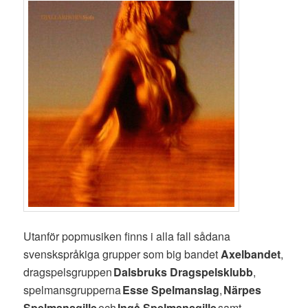
Utanför popmusiken finns i alla fall sådana
svenskspråkiga grupper som big bandet
Axelbandet
,
dragspelsgruppen
Dalsbruks Dragspelsklubb
,
spelmansgrupperna
Esse Spelmanslag
,
Närpes
Spelmansgille
och
Ingå Spelmansgille
samt