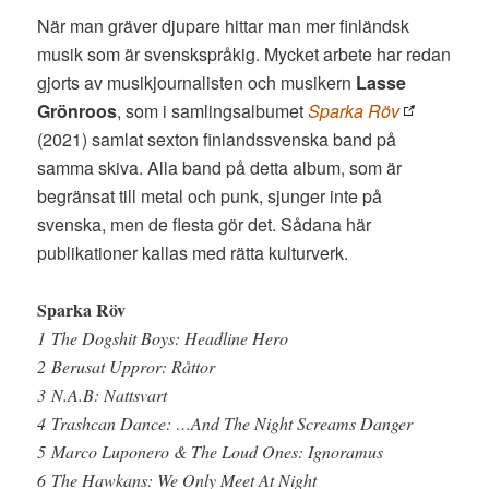
När man gräver djupare hittar man mer finländsk
musik som är svenskspråkig. Mycket arbete har redan
gjorts av musikjournalisten och musikern
Lasse
Grönroos
, som i samlingsalbumet
Sparka Röv
(2021) samlat sexton finlandssvenska band på
samma skiva. Alla band på detta album, som är
begränsat till metal och punk, sjunger inte på
svenska, men de flesta gör det. Sådana här
publikationer kallas med rätta kulturverk.
Sparka Röv
1 The Dogshit Boys: Headline Hero
2 Berusat Uppror: Råttor
3 N.A.B: Nattsvart
4 Trashcan Dance: …And The Night Screams Danger
5 Marco Luponero & The Loud Ones: Ignoramus
6 The Hawkans: We Only Meet At Night