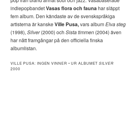
pop från bland annat soul och jazz. Vasabaserade
indiepopbandet
Vasas flora och fauna
har släppt
fem album. Den kändaste av de svenskspråkiga
artisterna är kanske
Ville Pusa,
vars album
Elva steg
(1998),
Silver
(2000) och
Sista timmen
(2004) även
har nått framgångar på den officiella finska
albumlistan.
VILLE PUSA: INGEN VINNER • UR ALBUMET
SILVER
2000