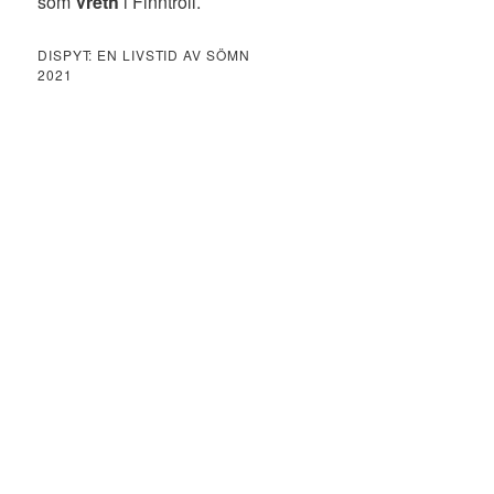
som
Vreth
i Finntroll.
DISPYT: EN LIVSTID AV SÖMN
2021