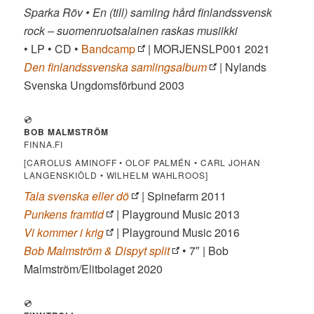
Sparka Röv • En (till) samling hård finlandssvensk
rock – suomenruotsalainen raskas musiikki
• LP • CD •
Bandcamp
| MORJENSLP001 2021
Den finlandssvenska samlingsalbum
| Nylands
Svenska Ungdomsförbund 2003
💿
BOB MALMSTRÖM
FINNA.FI
[CAROLUS AMINOFF • OLOF PALMÉN • CARL JOHAN
LANGENSKIÖLD • WILHELM WAHLROOS]
Tala svenska eller dö
| Spinefarm 2011
Punkens framtid
| Playground Music 2013
Vi kommer i krig
| Playground Music 2016
Bob Malmström & Dispyt split
• 7″ | Bob
Malmström/Elitbolaget 2020
💿