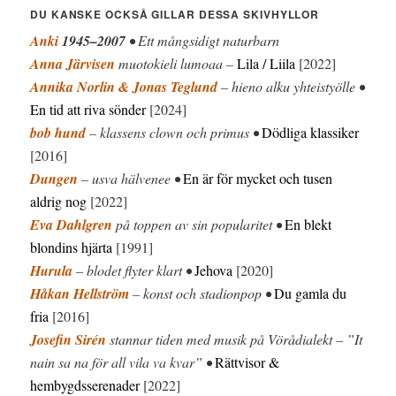
DU KANSKE OCKSÅ GILLAR DESSA SKIVHYLLOR
Anki
1945–2007
• Ett mångsidigt naturbarn
Anna Järvisen
muotokieli lumoaa –
Lila / Liila
[2022]
Annika Norlin & Jonas Teglund
– hieno alku yhteistyölle •
En tid att riva sönder
[2024]
bob hund
– klassens clown och primus •
Dödliga klassiker
[2016]
Dungen
– usva hälvenee •
En är för mycket och tusen
aldrig nog
[2022]
Eva Dahlgren
på toppen av sin popularitet •
En blekt
blondins hjärta
[1991]
Hurula
– blodet flyter klart •
Jehova
[2020]
Håkan Hellström
– konst och stadionpop •
Du gamla du
fria
[2016]
Josefin Sirén
stannar tiden med musik på Vörådialekt – ”It
nain sa na för all vila va kvar” •
Rättvisor &
hembygdsserenader
[2022]