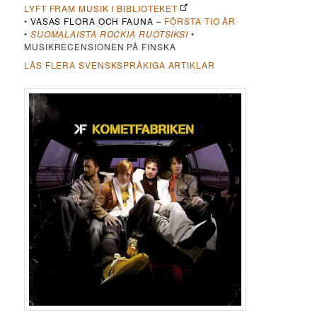
LYFT FRAM MUSIK I BIBLIOTEKET
•
VASAS FLORA OCH FAUNA
–
FÖRSTA TIO ÅR
•
SUOMALAISTA ROCKIA RUOTSIKSI
•
MUSIKRECENSIONEN PÅ FINSKA
LÄS FLERA SVENSKSPRÅKIGA ARTIKLAR