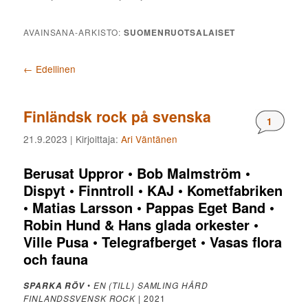
AVAINSANA-ARKISTO:
SUOMENRUOTSALAISET
Artikkelien selaus
←
Edellinen
Finländsk rock på svenska
Komment
1
21.9.2023
| Kirjoittaja:
Ari Väntänen
Berusat Uppror
•
Bob Malmström
•
Dispyt
•
Finntroll
•
KAJ
•
Kometfabriken
•
Matias Larsson
•
Pappas Eget Band
•
Robin Hund & Hans glada orkester
•
Ville Pusa
•
Telegrafberget
•
Vasas flora
och fauna
•
EN (TILL) SAMLING HÅRD
SPARKA RÖV
FINLANDSSVENSK ROCK
| 2021