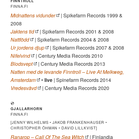
FINNTROLL
FINNA.FI
Midnattens vidunder
| Spikefarm Records 1999 &
2008
Jaktens tid
| Spikefarm Records 2001 & 2008
Nattfödd
| Spikefarm Records 2004 & 2008
Ur jordens djup
| Spikefarm Records 2007 & 2008
Nifelvind
| Century Media Records 2010
Blodsvept
| Century Media Records 2013
Natten med de levande Finntroll – Live At Melkweg,
Amsterdam
•
live
| Spinefarm Records 2014
Vredesvävd
| Century Media Records 2020
💿
GJALLARHORN
FINNA.FI
[JENNY WILHELMS • JAKOB FRANKENHAUSER •
CHRISTOPHER ÖHMAN • DAVID LILLKVIST]
Ranarop – Call Of The Sea Witch
| Finlandia