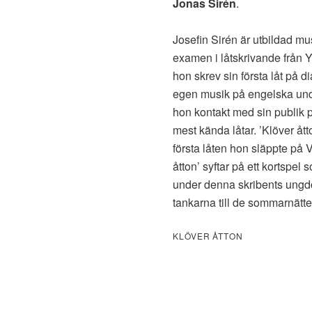
Jonas Sirén
.
Josefin Sirén är utbildad 
examen i låtskrivande från
hon skrev sin första låt på 
egen musik på engelska unde
hon kontakt med sin publik p
mest kända låtar. ’Klöver åt
första låten hon släppte på
åtton’ syftar på ett kortspe
under denna skribents ungdo
tankarna till de sommarnätter
KLÖVER ÅTTON