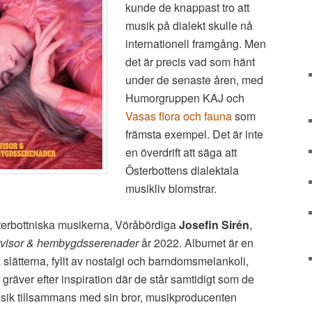
kunde de knappast tro att
musik på dialekt skulle nå
internationell framgång. Men
det är precis vad som hänt
under de senaste åren, med
Humorgruppen KAJ och
Vasas flora och fauna
som
främsta exempel. Det är inte
en överdrift att säga att
Österbottens dialektala
musikliv blomstrar.
terbottniska musikerna, Vöråbördiga
Josefin Sirén
,
tvisor & hembygdsserenader
år 2022. Albumet är en
ka slätterna, fyllt av nostalgi och barndomsmelankoli,
gräver efter inspiration där de står samtidigt som de
musik tillsammans med sin bror, musikproducenten