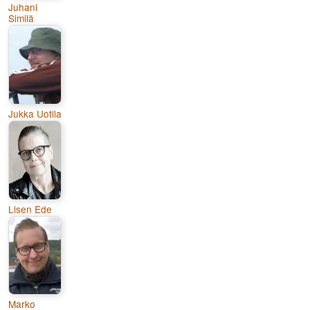
Juhani
Similä
Jukka Uotila
Lisen Ede
Marko