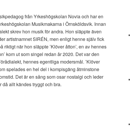
musikpedagog från Yrkeshögskolan Novia och har en
 Yrkeshögskolan Musikmakarna i Örnsköldsvik. Innan
dialekt skrev hon musik för andra. Hon släppte även
r artistnamnet SIRÉN, men enligt henne själv fick
å riktigt när hon släppte ’Klöver åtton’, en av hennes
ton’ kom ut som singel redan år 2020. Det var den
 Vörådialekt, hennes egentliga modersmål. ’Klöver
l som spelades en hel del i kompisgäng åtminstone
mstid. Det är en sång som osar nostalgi och leder
 då allt kändes tryggt och bra.