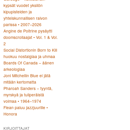
kypsät vuodet yksilön
kipupisteiden ja
yhteiskunnallisen raivon
parissa • 2007–2026
Angine de Poitrine pysäytti
doomscrollaajat • Vol. 1 & Vol.
2
Social Distortionin Born to Kill
huokuu nostalgiaa ja uhmaa
Boards Of Canada – äänen
arkeologiaa
Joni Mitchellin Blue ei jätä
mitään kertomatta
Pharoah Sanders – tyyntä,
myrskyä ja tuliperäistä
voimaa • 1964–1974
Flean paluu jazzjuurille •
Honora
KIRJOITTAJAT