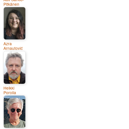
Pitkänen
Azra
Arnautović
Heikki
Poroila