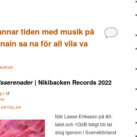
tannar tiden med musik på
Kommentoi
nain sa na för all vila va
autović
| Nikibacken Records 2022
dsserenader
KET
KA
 ARTIKLAR
När Lasse Eriksson på 80-
talet och 1G3B tidigt 00-tal
slog igenom i Svenskfinland