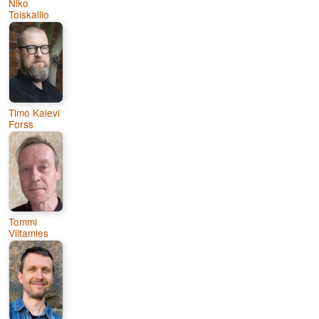
Niko
Toiskallio
Timo Kalevi
Forss
Tommi
Viitamies