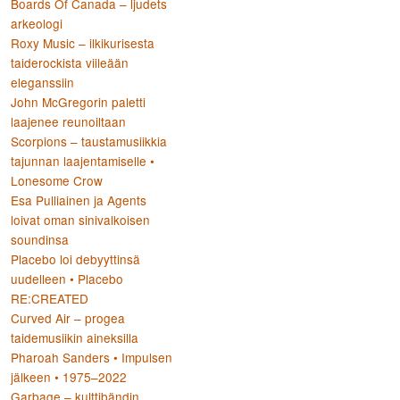
Boards Of Canada – ljudets
arkeologi
Roxy Music – ilkikurisesta
taiderockista viileään
eleganssiin
John McGregorin paletti
laajenee reunoiltaan
Scorpions – taustamusiikkia
tajunnan laajentamiselle •
Lonesome Crow
Esa Pulliainen ja Agents
loivat oman sinivalkoisen
soundinsa
Placebo loi debyyttinsä
uudelleen • Placebo
RE:CREATED
Curved Air – progea
taidemusiikin aineksilla
Pharoah Sanders • Impulsen
jälkeen • 1975–2022
Garbage – kulttibändin