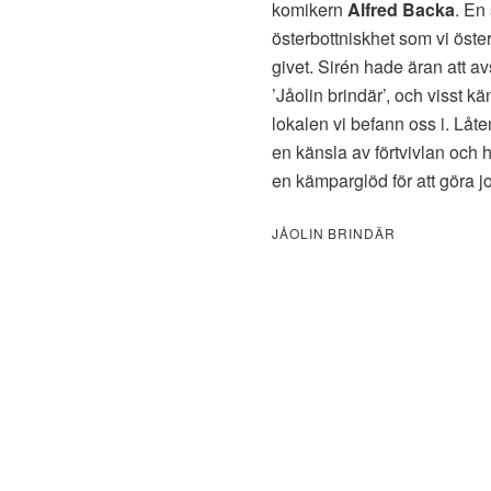
komikern
Alfred Backa
. En
österbottniskhet som vi öster
givet. Sirén hade äran att a
’Jåolin brindär’, och visst k
lokalen vi befann oss i. Lå
en känsla av förtvivlan och 
en kämparglöd för att göra jor
JÅOLIN BRINDÄR