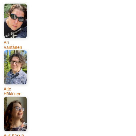
Ari
Väntänen
Atte
Häkkinen
Auli Särkiö-