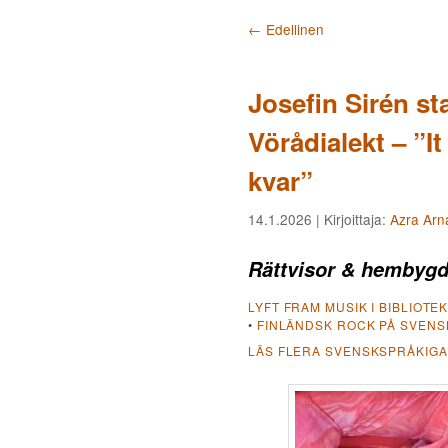
Artikkelien selaus
←
Edellinen
Josefin Sirén s
Vörådialekt – ”It 
kvar”
14.1.2026
| Kirjoittaja:
Azra Arn
Rättvisor & hembyg
LYFT FRAM MUSIK I BIBLIOTE
•
FINLÄNDSK ROCK PÅ SVENS
LÄS FLERA SVENSKSPRÅKIGA