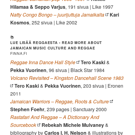
Hilamaa & Seppo Varjus
, 191 sivua | Like 1997
Natty Congo Bongo – juurijuttuja Jamaikalta
Kari
Kosmos
, 252 sivua | Like 2002
📚
LUE LISÄÄ REGGAESTA • READ MORE ABOUT
JAMAICAN MUSIC CULTURE AND REGGAE
FINNA.FI
Reggae Inna Dance Hall Style
Tero Kaski
&
Pekka Vuorinen
, 96 sivua | Black Star 1984
Volcano Revisited – Kingston Dancehall Scene 1983
Tero Kaski
&
Pekka Vuorinen
, 203 sivua | Eronen
2011
Jamaican Warriors – Reggae, Roots & Culture
Stephen Foehr
, 239 pages | Sanctuary 2000
Rastafari And Reggae – A Dictionary And
Sourcebook
Rebekah Michele Mulvaney
&
bibliography by
Carlos I. H. Nelson
& illustrations by