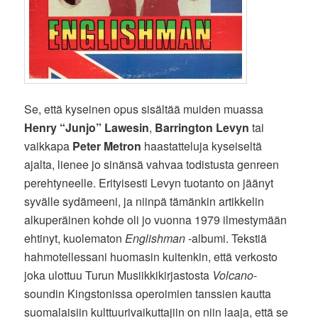
Se, että kyseinen opus sisältää muiden muassa
Henry “Junjo” Lawesin
,
Barrington Levyn
tai
vaikkapa
Peter Metron
haastatteluja kyseiseltä
ajalta, lienee jo sinänsä vahvaa todistusta genreen
perehtyneelle. Erityisesti Levyn tuotanto on jäänyt
syvälle sydämeeni, ja niinpä tämänkin artikkelin
alkuperäinen kohde oli jo vuonna 1979 ilmestymään
ehtinyt, kuolematon
Englishman
-albumi. Tekstiä
hahmotellessani huomasin kuitenkin, että verkosto
joka ulottuu Turun Musiikkikirjastosta
Volcano
-
soundin Kingstonissa operoimien tanssien kautta
suomalaisiin kulttuurivaikuttajiin on niin laaja, että se