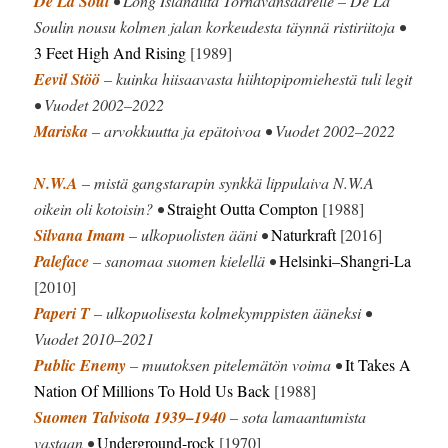
De La Soul
• Long Islandilta Törnävänsaarelle – De La
Soulin nousu kolmen jalan korkeudesta täynnä ristiriitoja •
3 Feet High And Rising
[1989]
Eevil Stöö
– kuinka hiisaavasta hiihtopipomiehestä tuli legit
• Vuodet 2002–2022
Mariska
– arvokkuutta ja epätoivoa • Vuodet 2002–2022
N.W.A
– mistä gangstarapin synkkä lippulaiva N.W.A
oikein oli kotoisin? •
Straight Outta Compton
[1988]
Silvana Imam
– ulkopuolisten ääni •
Naturkraft
[2016]
Paleface
– sanomaa suomen kielellä •
Helsinki–Shangri-La
[2010]
Paperi T
– ulkopuolisesta kolmekymppisten ääneksi •
Vuodet 2010–2021
Public Enemy
– muutoksen pitelemätön voima •
It Takes A
Nation Of Millions To Hold Us Back
[1988]
Suomen Talvisota 1939–1940
– sota lamaantumista
vastaan •
Underground-rock
[1970]