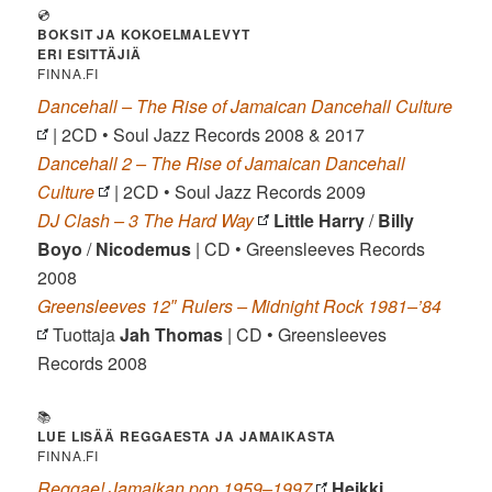
💿
BOKSIT JA KOKOELMALEVYT
ERI ESITTÄJIÄ
FINNA.FI
Dancehall – The Rise of Jamaican Dancehall Culture
| 2CD • Soul Jazz Records 2008 & 2017
Dancehall 2 – The Rise of Jamaican Dancehall
Culture
| 2CD • Soul Jazz Records 2009
DJ Clash – 3 The Hard Way
Little Harry
/
Billy
Boyo
/
Nicodemus
| CD • Greensleeves Records
2008
Greensleeves 12″ Rulers – Midnight Rock 1981–’84
Tuottaja
Jah Thomas
| CD • Greensleeves
Records 2008
📚
LUE LISÄÄ REGGAESTA JA JAMAIKASTA
FINNA.FI
Reggae! Jamaikan pop 1959–1997
Heikki