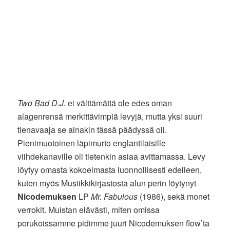
Two Bad D.J.
ei välttämättä ole edes oman
alagenrensä merkittävimpiä levyjä, mutta yksi suuri
tienavaaja se ainakin tässä päädyssä oli.
Pienimuotoinen läpimurto englantilaisille
viihdekanaville oli tietenkin asiaa avittamassa. Levy
löytyy omasta kokoelmasta luonnollisesti edelleen,
kuten myös Musiikkikirjastosta alun perin löytynyt
Nicodemuksen
LP
Mr. Fabulous
(1986), sekä monet
verrokit. Muistan elävästi, miten omissa
porukoissamme pidimme juuri Nicodemuksen flow’ta