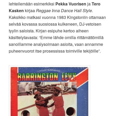
lehteilemään esimerkiksi
Pekka Vuorisen
ja
Tero
Kasken
kirjaa
Reggae Inna Dance Hall Style
.
Kaksikko matkasi vuonna 1983 Kingstoniin ottamaan
selvää kovassa suosiossa kulkeneen, DJ-vetoisen
tyylin saloista. Kirjan esipuhe kertoo aiheen
käsittelytavasta: “Emme lähde omilla riittämättömillä
sanoillamme analysoimaan asioita, vaan annamme
puheenvuorot itse prosessissa toimiville tekijöille”.