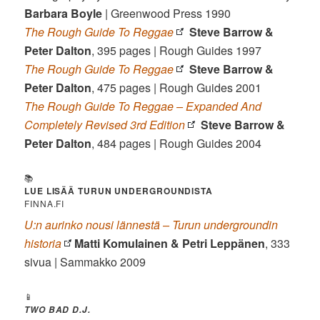
Barbara Boyle
| Greenwood Press 1990
The Rough Guide To Reggae
Steve Barrow &
Peter Dalton
, 395 pages | Rough Guides 1997
The Rough Guide To Reggae
Steve Barrow &
Peter Dalton
, 475 pages | Rough Guides 2001
The Rough Guide To Reggae – Expanded And
Completely Revised 3rd Edition
Steve Barrow &
Peter Dalton
, 484 pages | Rough Guides 2004
📚
LUE LISÄÄ TURUN UNDERGROUNDISTA
FINNA.FI
U:n aurinko nousi lännestä – Turun undergroundin
historia
Matti Komulainen & Petri Leppänen
, 333
sivua | Sammakko 2009
📱
TWO BAD D.J.