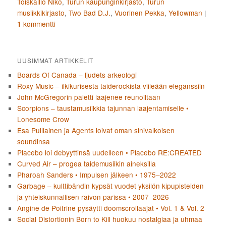
Toiskallio Niko
,
Turun kaupunginkirjasto
,
Turun
musiikkikirjasto
,
Two Bad D.J.
,
Vuorinen Pekka
,
Yellowman
|
kommentti
1
UUSIMMAT ARTIKKELIT
Boards Of Canada – ljudets arkeologi
Roxy Music – ilkikurisesta taiderockista viileään eleganssiin
John McGregorin paletti laajenee reunoiltaan
Scorpions – taustamusiikkia tajunnan laajentamiselle •
Lonesome Crow
Esa Pulliainen ja Agents loivat oman sinivalkoisen
soundinsa
Placebo loi debyyttinsä uudelleen • Placebo RE:CREATED
Curved Air – progea taidemusiikin aineksilla
Pharoah Sanders • Impulsen jälkeen • 1975–2022
Garbage – kulttibändin kypsät vuodet yksilön kipupisteiden
ja yhteiskunnallisen raivon parissa • 2007–2026
Angine de Poitrine pysäytti doomscrollaajat • Vol. 1 & Vol. 2
Social Distortionin Born to Kill huokuu nostalgiaa ja uhmaa