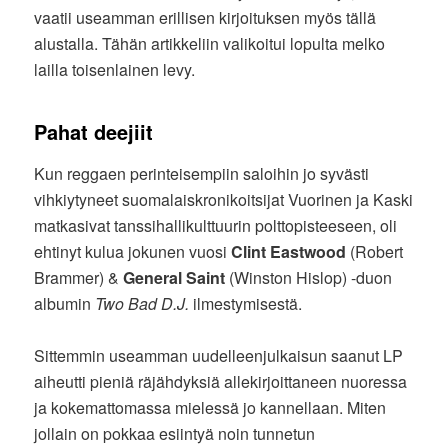
vaatii useamman erillisen kirjoituksen myös tällä
alustalla. Tähän artikkeliin valikoitui lopulta melko
lailla toisenlainen levy.
Pahat deejiit
Kun reggaen perinteisempiin saloihin jo syvästi
vihkiytyneet suomalaiskronikoitsijat Vuorinen ja Kaski
matkasivat tanssihallikulttuurin polttopisteeseen, oli
ehtinyt kulua jokunen vuosi
Clint Eastwood
(Robert
Brammer) &
General Saint
(Winston Hislop) -duon
albumin
Two Bad D.J.
ilmestymisestä.
Sittemmin useamman uudelleenjulkaisun saanut LP
aiheutti pieniä räjähdyksiä allekirjoittaneen nuoressa
ja kokemattomassa mielessä jo kannellaan. Miten
jollain on pokkaa esiintyä noin tunnetun