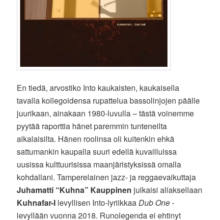
En tiedä, arvostiko Into kaukaisten, kaukaisella
tavalla kollegoidensa rupattelua bassolinjojen päälle
juurikaan, ainakaan 1980-luvulla – tästä voinemme
pyytää raporttia hänet paremmin tunteneilta
aikalaisilta. Hänen roolinsa oli kuitenkin ehkä
sattumankin kaupalla suuri edellä kuvailluissa
uusissa kulttuurisissa maanjäristyksissä omalla
kohdallani. Tamperelainen jazz- ja reggaevaikuttaja
Juhamatti “Kuhna” Kauppinen
julkaisi aliaksellaan
Kuhnafar-I
levyllisen Into-lyriikkaa
Dub One
-
levyllään vuonna 2018. Runolegenda ei ehtinyt