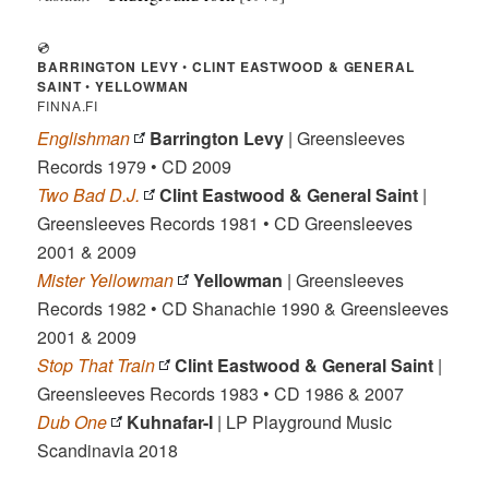
💿
BARRINGTON LEVY
•
CLINT EASTWOOD & GENERAL
SAINT
•
YELLOWMAN
FINNA.FI
Englishman
Barrington Levy
| Greensleeves
Records 1979 • CD 2009
Two Bad D.J.
Clint Eastwood & General Saint
|
Greensleeves Records 1981 • CD Greensleeves
2001 & 2009
Mister Yellowman
Yellowman
| Greensleeves
Records 1982 • CD Shanachie 1990 & Greensleeves
2001 & 2009
Stop That Train
Clint Eastwood & General Saint
|
Greensleeves Records 1983 • CD 1986 & 2007
Dub One
Kuhnafar-I
| LP Playground Music
Scandinavia 2018