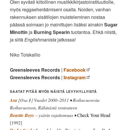
Olen syvästi kiitollinen musiikkikirjastoinstituutiolle,
myös reggaeheräämiseni osalta. Noiden, vanhan
rakennuksen sisätilojen muisteleminen nostaa
päässä soimaan jo mainittujen lisäksi ainakin
Sugar
Minottin
ja
Burning Spearin
tuotantoa. Ehkä niistä,
ja siitä
Englishmanista
jatkossa!
Niko Toiskallio
Greensleeves Records
|
Facebook
Greensleeves Records
|
Instagram
SAATAT PITÄÄ MYÖS NÄISTÄ LEVYHYLLYISTÄ
Asa
[Osa
1
] Vuodet 2000–2011 • Roihuvuoresta
Roihuvuoreen, Rähinästä rentouteen
Beastie Boys
– ysärin rajattomuus •
Check Your Head
[1992]