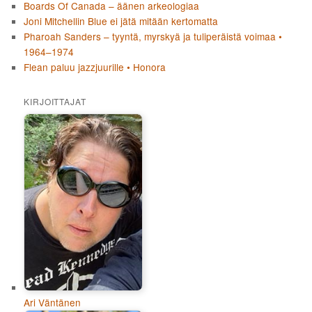
Boards Of Canada – äänen arkeologiaa
Joni Mitchellin Blue ei jätä mitään kertomatta
Pharoah Sanders – tyyntä, myrskyä ja tuliperäistä voimaa •
1964–1974
Flean paluu jazzjuurille • Honora
KIRJOITTAJAT
Ari Väntänen