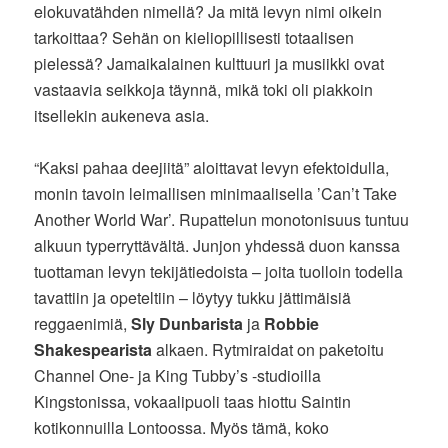
elokuvatähden nimellä? Ja mitä levyn nimi oikein
tarkoittaa? Sehän on kieliopillisesti totaalisen
pielessä? Jamaikalainen kulttuuri ja musiikki ovat
vastaavia seikkoja täynnä, mikä toki oli piakkoin
itsellekin aukeneva asia.
“Kaksi pahaa deejiitä” aloittavat levyn efektoidulla,
monin tavoin leimallisen minimaalisella ’Can’t Take
Another World War’. Rupattelun monotonisuus tuntuu
alkuun typerryttävältä. Junjon yhdessä duon kanssa
tuottaman levyn tekijätiedoista – joita tuolloin todella
tavattiin ja opeteltiin – löytyy tukku jättimäisiä
reggaenimiä,
Sly Dunbarista
ja
Robbie
Shakespearista
alkaen. Rytmiraidat on paketoitu
Channel One- ja King Tubby’s -studioilla
Kingstonissa, vokaalipuoli taas hiottu Saintin
kotikonnuilla Lontoossa. Myös tämä, koko