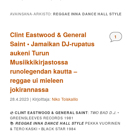
AVAINSANA-ARKISTO:
REGGAE INNA DANCE HALL STYLE
Clint Eastwood & General
Komment
1
Saint • Jamaikan DJ-rupatus
aukeni Turun
Musiikkikirjastossa
runolegendan kautta –
reggae ui mieleen
jokirannassa
28.4.2023
| Kirjoittaja:
Niko Toiskallio
💿
CLINT EASTWOOD & GENERAL SAINT
:
TWO BAD D.J.
•
GREENSLEEVES RECORDS 1981
📚
PEKKA VUORINEN
REGGAE INNA DANCE HALL STYLE
& TERO KASKI • BLACK STAR 1984