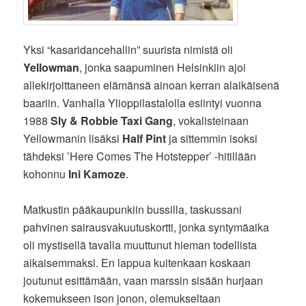
Yksi “kasaridancehallin” suurista nimistä oli
Yellowman
, jonka saapuminen Helsinkiin ajoi
allekirjoittaneen elämänsä ainoan kerran alaikäisenä
baariin. Vanhalla Ylioppilastalolla esiintyi vuonna
1988
Sly & Robbie Taxi Gang
, vokalisteinaan
Yellowmanin lisäksi
Half Pint
ja sittemmin isoksi
tähdeksi ’Here Comes The Hotstepper’ -hitillään
kohonnu
Ini Kamoze
.
Matkustin pääkaupunkiin bussilla, taskussani
pahvinen sairausvakuutuskortti, jonka syntymäaika
oli mystisellä tavalla muuttunut hieman todellista
aikaisemmaksi. En lappua kuitenkaan koskaan
joutunut esittämään, vaan marssin sisään hurjaan
kokemukseen ison jonon, olemukseltaan