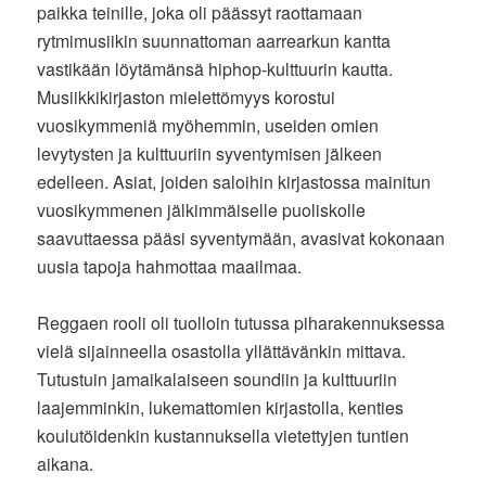
paikka teinille, joka oli päässyt raottamaan
rytmimusiikin suunnattoman aarrearkun kantta
vastikään löytämänsä hiphop-kulttuurin kautta.
Musiikkikirjaston mielettömyys korostui
vuosikymmeniä myöhemmin, useiden omien
levytysten ja kulttuuriin syventymisen jälkeen
edelleen. Asiat, joiden saloihin kirjastossa mainitun
vuosikymmenen jälkimmäiselle puoliskolle
saavuttaessa pääsi syventymään, avasivat kokonaan
uusia tapoja hahmottaa maailmaa.
Reggaen rooli oli tuolloin tutussa piharakennuksessa
vielä sijainneella osastolla yllättävänkin mittava.
Tutustuin jamaikalaiseen soundiin ja kulttuuriin
laajemminkin, lukemattomien kirjastolla, kenties
koulutöidenkin kustannuksella vietettyjen tuntien
aikana.