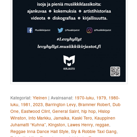
Kategoriat:
Yleinen
|
Avainsanat:
1970-luku
,
1979
,
1980-
luku
,
1981
,
2023
,
Barrington Levy
,
Brammer Robert
,
Dub
One
,
Eastwood Clint
,
General Saint
,
hip hop
,
Hislop
Winston
,
Into Markku
,
Jamaika
,
Kaski Tero
,
Kauppinen
Juhamatti “Kuhna”
,
Kingston
,
Lawes Henry
,
reggae
,
Reggae Inna Dance Hall Style
,
Sly & Robbie Taxi Gang
,