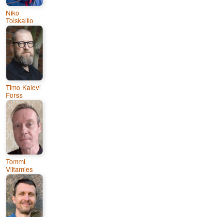
Niko
Toiskallio
Timo Kalevi
Forss
Tommi
Viitamies