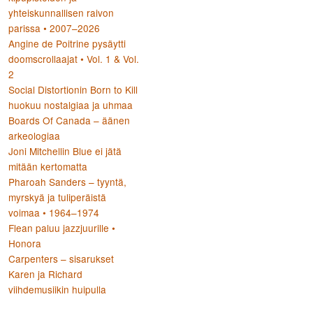
yhteiskunnallisen raivon
parissa • 2007–2026
Angine de Poitrine pysäytti
doomscrollaajat • Vol. 1 & Vol.
2
Social Distortionin Born to Kill
huokuu nostalgiaa ja uhmaa
Boards Of Canada – äänen
arkeologiaa
Joni Mitchellin Blue ei jätä
mitään kertomatta
Pharoah Sanders – tyyntä,
myrskyä ja tuliperäistä
voimaa • 1964–1974
Flean paluu jazzjuurille •
Honora
Carpenters – sisarukset
Karen ja Richard
viihdemusiikin huipulla