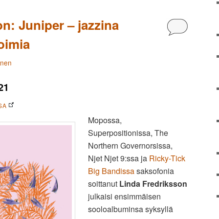
n: Juniper – jazzina
Kommentoi
oimia
änen
21
SA
Mopossa,
Superpositionissa, The
Northern Governorsissa,
Njet Njet 9:ssa ja
Ricky-Tick
Big Bandissa
saksofonia
soittanut
Linda Fredriksson
julkaisi ensimmäisen
sooloalbuminsa syksyllä