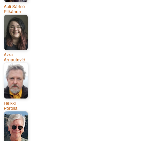
Auli Särkiö-
Pitkänen
Azra
Arnautović
Heikki
Poroila