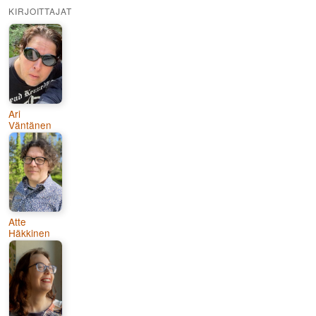
KIRJOITTAJAT
Ari
Väntänen
Atte
Häkkinen