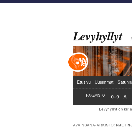
Levyhyllyt
Päävalikko
Etusivu
Uusimmat
Satunn
Hakemist
Hak
HAKEMISTO
0–9
A
AVAINSANA-ARKISTO:
NJET N