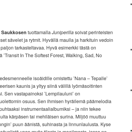
 Saukkosen
tuottamalla
Juniperilla
soivat perinteisten
iset sävelet ja rytmit. Hyvällä maulla ja harkituin vedoin
aljon tarkasteltavaa. Hyvä esimerkki tästä on
 ’Transit In The Softest Forest, Walking, Sad, No
edesmenneelle isoäidille omistettu ’Nana – Tepalle’
erisen kaunis ja yltyy siinä välillä lyömäsoitinten
. Sen vastapainoksi ’Lempilauluni’ on
huolettomin osuus. Sen ihmisen hyräilemä päämelodia
puhtaaksi instrumentaalialbumiksi – ja niin tekee
lta kärpäsen tai mehiläisen surina. Miljöö muuttuu
ngin’ puun äänistä, suhinasta ja linnunlaulusta. Kyse
a sävelistä vaan myös tilasta ja maailmasta, jossa ne