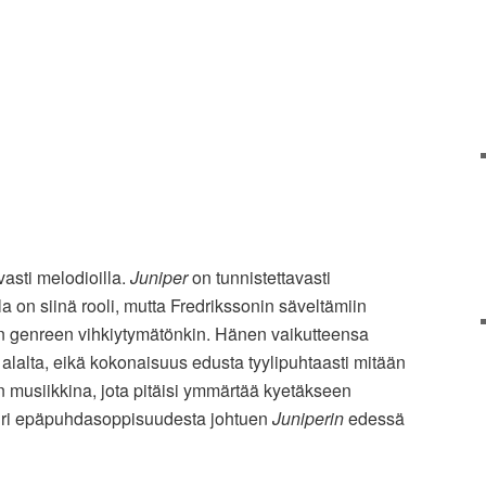
asti melodioilla.
Juniper
on tunnistettavasti
la on siinä rooli, mutta Fredrikssonin säveltämiin
n genreen vihkiytymätönkin. Hänen vaikutteensa
ta alalta, eikä kokonaisuus edusta tyylipuhtaasti mitään
in musiikkina, jota pitäisi ymmärtää kyetäkseen
uuri epäpuhdasoppisuudesta johtuen
Juniperin
edessä