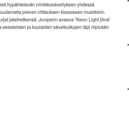
sesti hypähtelevän nimikkosävellyksen yhdessä
 kuulematta pienen viittauksen klassiseen musiikkiin.
rjat jatsihetkensä. Juniperin avaava ”Neon Light [And
a seesteisten ja kuulaiden sävelkulkujen läpi riipivään