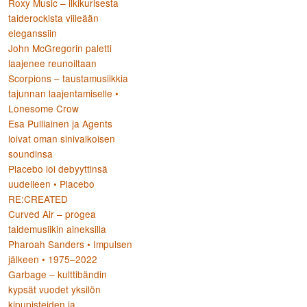
Roxy Music – ilkikurisesta
taiderockista viileään
eleganssiin
John McGregorin paletti
laajenee reunoiltaan
Scorpions – taustamusiikkia
tajunnan laajentamiselle •
Lonesome Crow
Esa Pulliainen ja Agents
loivat oman sinivalkoisen
soundinsa
Placebo loi debyyttinsä
uudelleen • Placebo
RE:CREATED
Curved Air – progea
taidemusiikin aineksilla
Pharoah Sanders • Impulsen
jälkeen • 1975–2022
Garbage – kulttibändin
kypsät vuodet yksilön
kipupisteiden ja