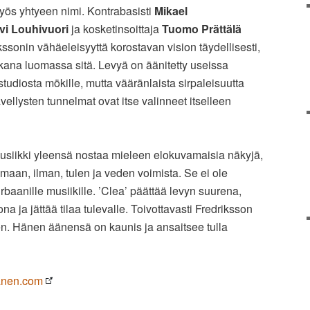
myös yhtyeen nimi. Kontrabasisti
Mikael
vi Louhivuori
ja kosketinsoittaja
Tuomo Prättälä
kssonin vähäeleisyyttä korostavan vision täydellisesti,
ukana luomassa sitä. Levyä on äänitetty useissa
studiosta mökille, mutta vääränlaista sirpaleisuutta
ellysten tunnelmat ovat itse valinneet itselleen
usiikki yleensä nostaa mieleen elokuvamaisia näkyjä,
maan, ilman, tulen ja veden voimista. Se ei ole
 urbaanille musiikille. ’Clea’ päättää levyn suurena,
na ja jättää tilaa tulevalle. Toivottavasti Fredriksson
n. Hänen äänensä on kaunis ja ansaitsee tulla
anen.com