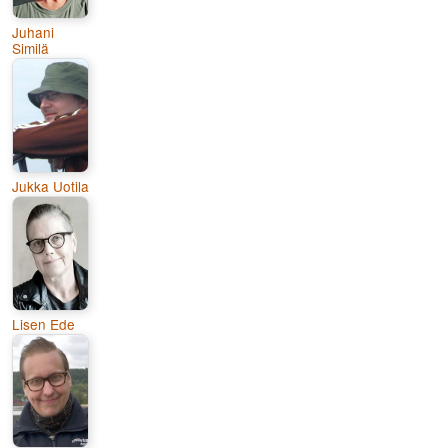
Juhani
Similä
Jukka Uotila
Lisen Ede