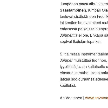
Juniper on paitsi albumin, 
Saastamoinen
, rumpali
Ola
tuntuvat sisäistäneen Fredri
tai kenties he ovat olleet m
erilaisissa paikoissa huippu
Juniperilla
ei ole. Ehkäpä säv
sopivat ikuistamispaikat.
Siinä missä instrumentaalim
Juniper
muistuttaa luonnon, 
tyypillistä jazzin kaltaiselle
elävänä ja rauhallisena aalto
jatkaa soolouraansa edellee
kuulluksi.
Ari Väntänen |
www.arivant