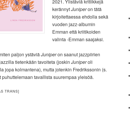
2021. Ylistäviä kritiikkejä
kerännyt
Juniper
on tätä
kirjoitettaessa ehdolla sekä
vuoden jazz-albumin
Emman että kriitikoiden
valinta -Emman saajaksi.
miten paljon ystäviä
Juniper
on saanut jazzpiirien
jazzilla tietenkään tavoiteta (joskin
Juniper
oli
lla jopa kolmantena), mutta jotenkin Fredrikssonin (s.
t puhuttelemaan tavallista suurempaa yleisöä.
AS TRANS]