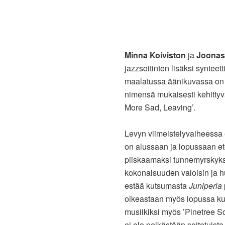
Minna Koiviston
ja
Joonas
jazzsoitinten lisäksi synteett
maalatussa äänikuvassa on p
nimensä mukaisesti kehittyvä
More Sad, Leaving’.
Levyn viimeistelyvaiheessa 
on alussaan ja lopussaan ete
piiskaamaksi tunnemyrskyksi
kokonaisuuden valoisin ja 
estää kutsumasta
Juniperia
oikeastaan myös lopussa kuu
musiikiksi myös ’Pinetree So
ei ole pelkästään soitetuist