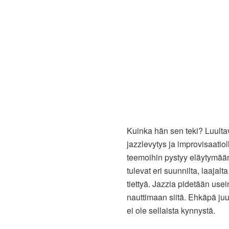
Kuinka hän sen teki? Luultav
jazzlevytys ja improvisaatiol
teemoihin pystyy eläytymää
tulevat eri suunnilta, laajal
tiettyä. Jazzia pidetään use
nauttimaan siitä. Ehkäpä j
ei ole sellaista kynnystä.