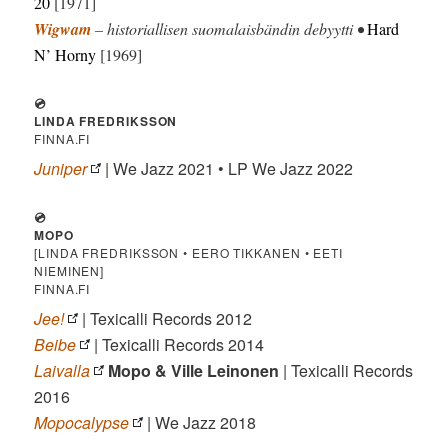
20
[1971]
Wigwam
– historiallisen suomalaisbändin debyytti •
Hard
N’ Horny
[1969]
💿
LINDA FREDRIKSSON
FINNA.FI
Juniper
| We Jazz 2021 • LP We Jazz 2022
💿
MOPO
[LINDA FREDRIKSSON • EERO TIKKANEN • EETI
NIEMINEN]
FINNA.FI
Jee!
| Texicalli Records 2012
Beibe
| Texicalli Records 2014
Laivalla
Mopo & Ville Leinonen
| Texicalli Records
2016
Mopocalypse
| We Jazz 2018