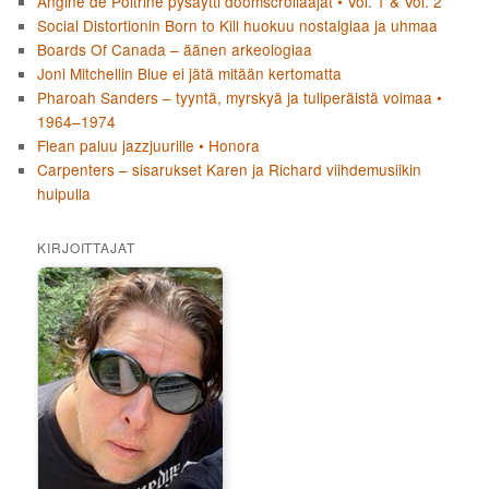
Angine de Poitrine pysäytti doomscrollaajat • Vol. 1 & Vol. 2
Social Distortionin Born to Kill huokuu nostalgiaa ja uhmaa
Boards Of Canada – äänen arkeologiaa
Joni Mitchellin Blue ei jätä mitään kertomatta
Pharoah Sanders – tyyntä, myrskyä ja tuliperäistä voimaa •
1964–1974
Flean paluu jazzjuurille • Honora
Carpenters – sisarukset Karen ja Richard viihdemusiikin
huipulla
KIRJOITTAJAT