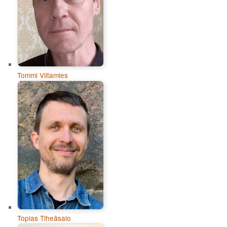
Tommi Viitamies
Topias Tiheäsalo