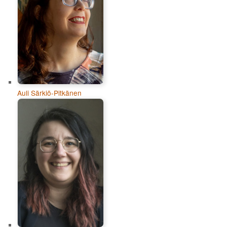
Auli Särkiö-Pitkänen