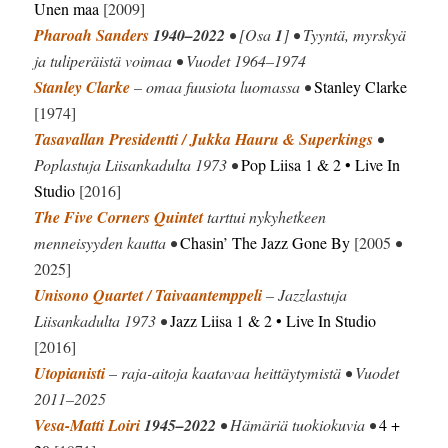
Unen maa
[2009]
Pharoah Sanders
1940–2022
• [Osa
1
] • Tyyntä, myrskyä
ja tuliperäistä voimaa • Vuodet 1964–1974
Stanley Clarke
– omaa fuusiota luomassa •
Stanley Clarke
[1974]
Tasavallan Presidentti / Jukka Hauru & Superkings
•
Poplastuja Liisankadulta 1973 •
Pop Liisa 1 & 2 • Live In
Studio
[2016]
The Five Corners Quintet
tarttui nykyhetkeen
menneisyyden kautta •
Chasin’ The Jazz Gone By
[2005
•
2025]
Unisono Quartet / Taivaantemppeli
– Jazzlastuja
Liisankadulta 1973 •
Jazz Liisa 1 & 2 • Live In Studio
[2016]
Utopianisti
– raja-aitoja kaatavaa heittäytymistä • Vuodet
2011–2025
Vesa-Matti Loiri
1945–2022
• Hämäriä tuokiokuvia •
4 +