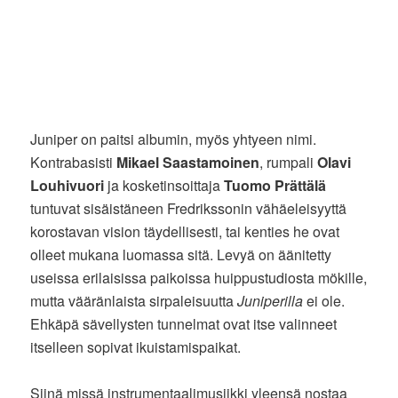
Juniper on paitsi albumin, myös yhtyeen nimi.
Kontrabasisti
Mikael Saastamoinen
, rumpali
Olavi
Louhivuori
ja kosketinsoittaja
Tuomo Prättälä
tuntuvat sisäistäneen Fredrikssonin vähäeleisyyttä
korostavan vision täydellisesti, tai kenties he ovat
olleet mukana luomassa sitä. Levyä on äänitetty
useissa erilaisissa paikoissa huippustudiosta mökille,
mutta vääränlaista sirpaleisuutta
Juniperilla
ei ole.
Ehkäpä sävellysten tunnelmat ovat itse valinneet
itselleen sopivat ikuistamispaikat.
Siinä missä instrumentaalimusiikki yleensä nostaa