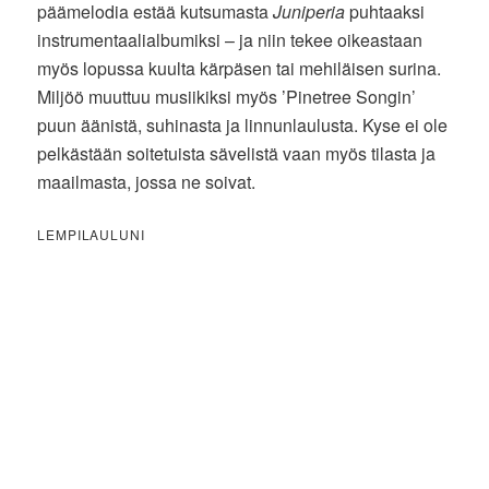
päämelodia estää kutsumasta
Juniperia
puhtaaksi
instrumentaalialbumiksi – ja niin tekee oikeastaan
myös lopussa kuulta kärpäsen tai mehiläisen surina.
Miljöö muuttuu musiikiksi myös ’Pinetree Songin’
puun äänistä, suhinasta ja linnunlaulusta. Kyse ei ole
pelkästään soitetuista sävelistä vaan myös tilasta ja
maailmasta, jossa ne soivat.
LEMPILAULUNI