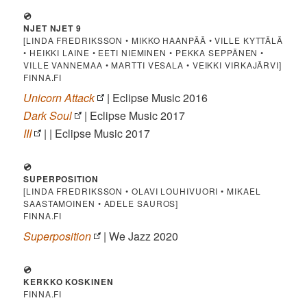
💿
NJET NJET 9
[LINDA FREDRIKSSON • MIKKO HAANPÄÄ • VILLE KYTTÄLÄ
• HEIKKI LAINE • EETI NIEMINEN • PEKKA SEPPÄNEN •
VILLE VANNEMAA • MARTTI VESALA • VEIKKI VIRKAJÄRVI]
FINNA.FI
Unicorn Attack
| Eclipse Music 2016
Dark Soul
| Eclipse Music 2017
III
| | Eclipse Music 2017
💿
SUPERPOSITION
[LINDA FREDRIKSSON • OLAVI LOUHIVUORI • MIKAEL
SAASTAMOINEN • ADELE SAUROS]
FINNA.FI
Superposition
| We Jazz 2020
💿
KERKKO KOSKINEN
FINNA.FI