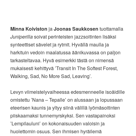
Minna Koiviston
ja
Joonas Saukkosen
tuottamalla
Juniperilla
soivat perinteisten jazzsoitinten lisäksi
synteettiset sävelet ja rytmit. Hyvällä maulla ja
harkituin vedoin maalatussa äänikuvassa on paljon
tarkasteltavaa. Hyvä esimerkki tästä on nimensä
mukaisesti kehittyvä ’Transit In The Softest Forest,
Walking, Sad, No More Sad, Leaving’.
Levyn viimeistelyvaiheessa edesmenneelle isoäidille
omistettu ’Nana – Tepalle’ on alussaan ja lopussaan
eteerisen kaunis ja yltyy siinä välillä lyömäsoitinten
piiskaamaksi tunnemyrskyksi. Sen vastapainoksi
’Lempilauluni’ on kokonaisuuden valoisin ja
huolettomin osuus. Sen ihmisen hyräilemä