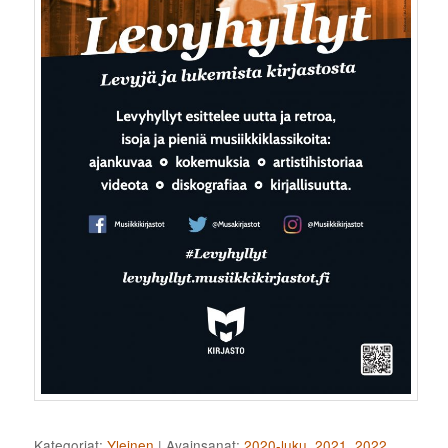
Kategoriat:
Yleinen
|
Avainsanat:
2020-luku
,
2021
,
2022
,