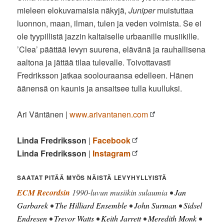
mieleen elokuvamaisia näkyjä,
Juniper
muistuttaa
luonnon, maan, ilman, tulen ja veden voimista. Se ei
ole tyypillistä jazzin kaltaiselle urbaanille musiikille.
’Clea’ päättää levyn suurena, elävänä ja rauhallisena
aaltona ja jättää tilaa tulevalle. Toivottavasti
Fredriksson jatkaa soolouraansa edelleen. Hänen
äänensä on kaunis ja ansaitsee tulla kuulluksi.
Ari Väntänen |
www.arivantanen.com
Linda Fredriksson
|
Facebook
Linda Fredriksson
|
Instagram
SAATAT PITÄÄ MYÖS NÄISTÄ LEVYHYLLYISTÄ
ECM Recordsin
1990-luvun musiikin sulaumia •
Jan
Garbarek
•
The Hilliard Ensemble
•
John Surman
•
Sidsel
Endresen
•
Trevor Watts
•
Keith Jarrett
•
Meredith Monk
•