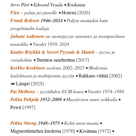
Arvo Pärt
•
Edward Vesala
•
Krakatau
Flea
– paluu jazzjuurille •
Honora
[2026]
Frank Robson
1946–2024
• Paljon muutakin kuin
progebändin laulaja
Juhani Aaltonen
on suomijazzin suurmies ja monipuolinen
muusikko • Vuodet 1958–2024
Kauko Röyhkä & Severi Pyysalo & Maarit
– jazzia ja
vastakohtia •
Turmion suurherttua
[2017]
Kerkko Koskinen
soolona 2002–2025 • Modernia
laulelmaan ja mahtipontta jazziin •
Rakkaus viiltää
[2002]
➡️
Lämpö
[2025]
Pat Metheny
– jazztähden ECM-kausi • Vuodet 1974–1984
Pekka Pohjola
1952–2008
• Massiivisen suuri seikkailu •
Pewit
[1997]
Pekka Streng
1948–1975
• Kohti unen maata •
Magneettimiehen kuolema
[1970]
•
Kesämaa
[1972]
•