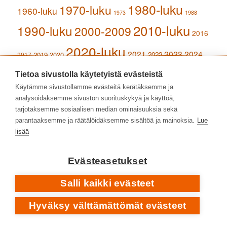
1980-luku
1970-luku
1960-luku
1973
1988
2010-luku
1990-luku
2000-2009
2016
2020-luku
2021
2023
2024
2019
2020
2022
2017
albumit
hard rock
2025
folk rock
alternative rock
debyyttialbumit
Tietoa sivustolla käytetyistä evästeistä
Iso-Britannia
heavy metal
heavy rock
indie rock
jazz
Käytämme sivustollamme evästeitä kerätäksemme ja
laulaja-lauluntekijät
analysoidaksemme sivuston suorituskykyä ja käyttöä,
klassinen musiikki
metalli
tarjotaksemme sosiaalisen median ominaisuuksia sekä
popmusiikki
progressiivinen rock
proge
prog
parantaaksemme ja räätälöidäksemme sisältöä ja mainoksia.
Lue
lisää
rock
Suomi
suomirock
rap
punk rock
Ruotsi
Svart
Yhdysvallat
Evästeasetukset
taidemusiikki
säveltäjät
Records
Salli kaikki evästeet
UUSIMMAT KOMMENTIT
AN79
:
Esa Pulliainen ja Agents loivat oman sinivalkoisen
Hyväksy välttämättömät evästeet
soundinsa
AN79
:
Dingon Pyhä klaani on etäinen ja viileä, mutta sillä on