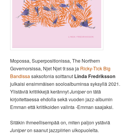
Mopossa, Superpositionissa, The Northern
Governorsissa, Njet Njet 9:ssa ja
Ricky-Tick Big
Bandissa
saksofonia soittanut
Linda Fredriksson
julkaisi ensimmäisen sooloalbuminsa syksyllä 2021.
Ylistäviä kritiikkejä kerännyt
Juniper
on tätä
kirjoitettaessa ehdolla sekä vuoden jazz-albumin
Emman että kriitikoiden valinta -Emman saajaksi.
Sitäkin ihmeellisempää on, miten paljon ystäviä
Juniper
on saanut jazzpiirien ulkopuolelta.