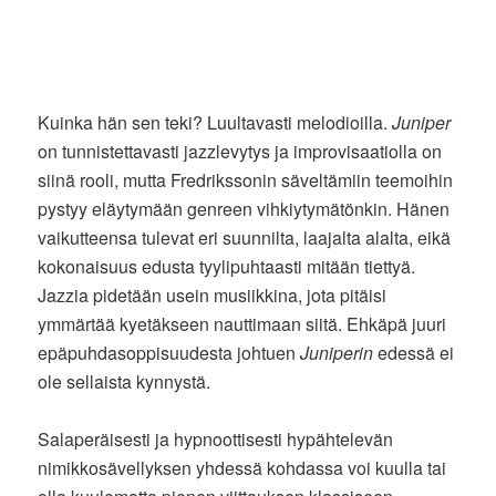
Kuinka hän sen teki? Luultavasti melodioilla.
Juniper
on tunnistettavasti jazzlevytys ja improvisaatiolla on
siinä rooli, mutta Fredrikssonin säveltämiin teemoihin
pystyy eläytymään genreen vihkiytymätönkin. Hänen
vaikutteensa tulevat eri suunnilta, laajalta alalta, eikä
kokonaisuus edusta tyylipuhtaasti mitään tiettyä.
Jazzia pidetään usein musiikkina, jota pitäisi
ymmärtää kyetäkseen nauttimaan siitä. Ehkäpä juuri
epäpuhdasoppisuudesta johtuen
Juniperin
edessä ei
ole sellaista kynnystä.
Salaperäisesti ja hypnoottisesti hypähtelevän
nimikkosävellyksen yhdessä kohdassa voi kuulla tai