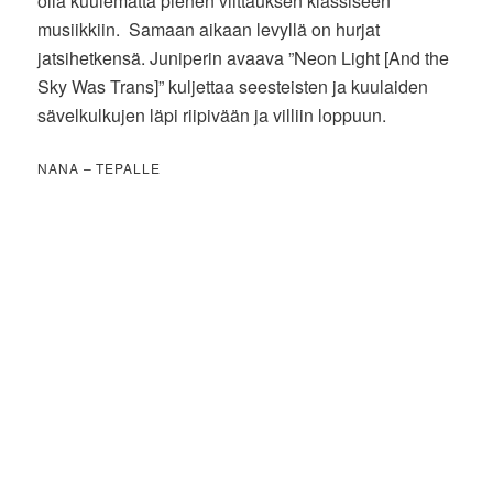
olla kuulematta pienen viittauksen klassiseen
musiikkiin. Samaan aikaan levyllä on hurjat
jatsihetkensä. Juniperin avaava ”Neon Light [And the
Sky Was Trans]” kuljettaa seesteisten ja kuulaiden
sävelkulkujen läpi riipivään ja villiin loppuun.
NANA – TEPALLE