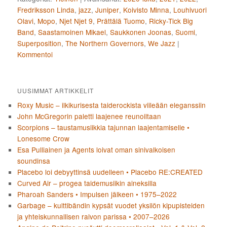
Fredriksson Linda
,
jazz
,
Juniper
,
Koivisto Minna
,
Louhivuori
Olavi
,
Mopo
,
Njet Njet 9
,
Prättälä Tuomo
,
Ricky-Tick Big
Band
,
Saastamoinen Mikael
,
Saukkonen Joonas
,
Suomi
,
Superposition
,
The Northern Governors
,
We Jazz
|
Kommentoi
UUSIMMAT ARTIKKELIT
Roxy Music – ilkikurisesta taiderockista viileään eleganssiin
John McGregorin paletti laajenee reunoiltaan
Scorpions – taustamusiikkia tajunnan laajentamiselle •
Lonesome Crow
Esa Pulliainen ja Agents loivat oman sinivalkoisen
soundinsa
Placebo loi debyyttinsä uudelleen • Placebo RE:CREATED
Curved Air – progea taidemusiikin aineksilla
Pharoah Sanders • Impulsen jälkeen • 1975–2022
Garbage – kulttibändin kypsät vuodet yksilön kipupisteiden
ja yhteiskunnallisen raivon parissa • 2007–2026