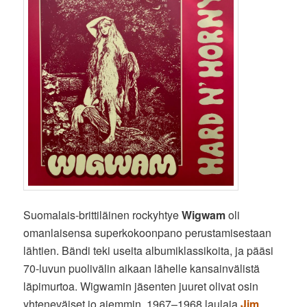
Suomalais-brittiläinen rockyhtye
Wigwam
oli
omanlaisensa superkokoonpano perustamisestaan
lähtien. Bändi teki useita albumiklassikoita, ja pääsi
70-luvun puolivälin aikaan lähelle kansainvälistä
läpimurtoa. Wigwamin jäsenten juuret olivat osin
yhteneväiset jo aiemmin. 1967–1968 laulaja
Jim