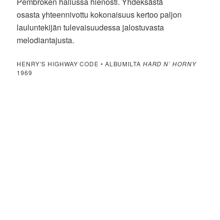
Pembroken hallussa hienosti. Yhdeksästä
osasta yhteennivottu kokonaisuus kertoo paljon
lauluntekijän tulevaisuudessa jalostuvasta
melodiantajusta.
HENRY’S HIGHWAY CODE • ALBUMILTA
HARD N’ HORNY
1969