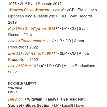
1975 • 2LP Svart Records 2017
Wigwam Plays Wigwam – Live
• 2CD | EMI 2002 &
Lipposen levy ja kasetti 2021 • 3LP Svart Records
2019
Pop Liisa 3 – Wigwam 1973
• LP • CD | Svart
Records 2016
Live At Töölönranta 1975
• LP • CD | Ainoa
Productions 2022
Live At Provinssirock 1991
• 2LP • CD | Ainoa
Productions 2022
Live At Natsa 1971
• LP • CD | Ainoa Productions
2022
KOKOELMALEVYT
WIGWAM
FINNA.FI
Reunion
Wigwam
•
Tasavallan Presidentti
•
Soulset
•
Blues Section
• LP • kasetti | Love