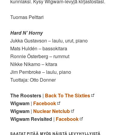
kunniaksi. Kysy Wigwam-levyjä kirjastostasi.
Tuomas Pelttari
Hard N’ Horny
Jukka Gustavson – laulu, urut, piano
Mats Huldén – bassokitara
Ronnie Österberg – rummut
Nikke Nikamo – kitara
Jim Pembroke – laulu, piano
Tuottaja: Otto Donner
The Roosters
|
Back To The Sixties
Wigwam
|
Facebook
Wigwam
|
Nuclear Netclub
Wigwam Revisited
|
Facebook
SAATAT PITÄÄ MYÖS NÄISTÄ LEVYHYLLYISTÄ