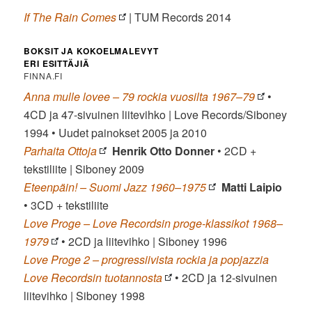
If The Rain Comes
| TUM Records 2014
BOKSIT JA KOKOELMALEVYT
ERI ESITTÄJIÄ
FINNA.FI
Anna mulle lovee – 79 rockia vuosilta 1967–79
•
4CD ja 47-sivuinen liitevihko | Love Records/Siboney
1994 • Uudet painokset 2005 ja 2010
Parhaita Ottoja
Henrik Otto Donner
• 2CD +
tekstiliite | Siboney 2009
Eteenpäin! – Suomi Jazz 1960–1975
Matti Laipio
• 3CD + tekstiliite
Love Proge – Love Recordsin proge-klassikot 1968–
1979
• 2CD ja liitevihko | Siboney 1996
Love Proge 2 – progressiivista rockia ja popjazzia
Love Recordsin tuotannosta
• 2CD ja 12-sivuinen
liitevihko | Siboney 1998