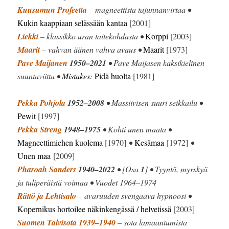
Kuusumun Profeetta
– magneettista tajunnanvirtaa •
Kukin kaappiaan selässään kantaa
[2001]
Liekki
– klassikko uran taitekohdasta •
Korppi
[2003]
Maarit
– vahvan äänen vahva avaus •
Maarit
[1973]
Pave Maijanen
1950–2021
• Pave Maijasen kaksikielinen
suuntaviitta •
Mistakes:
Pidä huolta
[1981]
Pekka Pohjola
1952–2008
• Massiivisen suuri seikkailu •
Pewit
[1997]
Pekka Streng
1948–1975
• Kohti unen maata •
Magneettimiehen kuolema
[1970]
•
Kesämaa
[1972]
•
Unen maa
[2009]
Pharoah Sanders
1940–2022
• [Osa
1
] • Tyyntä, myrskyä
ja tuliperäistä voimaa • Vuodet 1964–1974
Rättö ja Lehtisalo
– avaruuden svengaava hypnoosi •
Kopernikus hortoilee näkinkengässä / helvetissä
[2003]
Suomen Talvisota 1939–1940
– sota lamaantumista