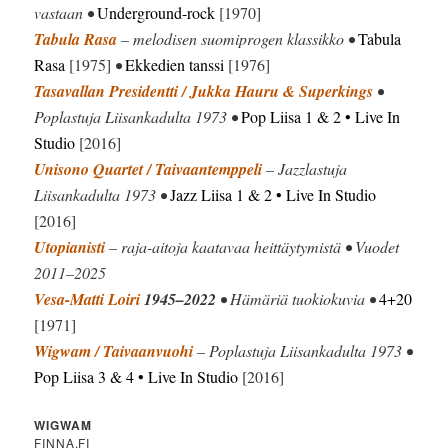
vastaan •
Underground-rock
[1970]
Tabula Rasa
– melodisen suomiprogen klassikko •
Tabula
Rasa
[1975]
•
Ekkedien tanssi
[1976]
Tasavallan Presidentti / Jukka Hauru & Superkings
•
Poplastuja Liisankadulta 1973 •
Pop Liisa 1 & 2 • Live In
Studio
[2016]
Unisono Quartet / Taivaantemppeli
– Jazzlastuja
Liisankadulta 1973 •
Jazz Liisa 1 & 2 • Live In Studio
[2016]
Utopianisti
– raja-aitoja kaatavaa heittäytymistä • Vuodet
2011–2025
Vesa-Matti Loiri
1945–2022
• Hämäriä tuokiokuvia •
4+20
[1971]
Wigwam / Taivaanvuohi
– Poplastuja Liisankadulta 1973 •
Pop Liisa 3 & 4 • Live In Studio
[2016]
WIGWAM
FINNA.FI