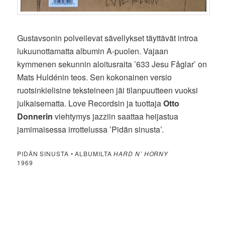
Gustavsonin polveilevat sävellykset täyttävät introa
lukuunottamatta albumin A-puolen. Vajaan
kymmenen sekunnin aloitusraita ’633 Jesu Fåglar’ on
Mats Huldénin teos. Sen kokonainen versio
ruotsinkielisine teksteineen jäi tilanpuutteen vuoksi
julkaisematta. Love Recordsin ja tuottaja
Otto
Donnerin
viehtymys jazziin saattaa heijastua
jamimaisessa irrottelussa ’Pidän sinusta’.
PIDÄN SINUSTA • ALBUMILTA
HARD N’ HORNY
1969