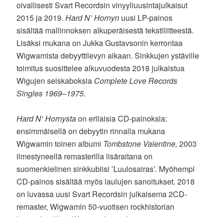
oivallisesti Svart Recordsin vinyyliuusintajulkaisut
2015 ja 2019.
Hard N’ Hornyn
uusi LP-painos
sisältää mallinnoksen alkuperäisestä tekstiliitteestä.
Lisäksi mukana on Jukka Gustavsonin kerrontaa
Wigwamista debyyttilevyn aikaan. Sinkkujen ystäville
toimitus suosittelee alkuvuodesta 2018 julkaistua
Wigujen seiskaboksia
Complete Love Records
Singles 1969–1975
.
Hard N’ Hornysta
on erilaisia CD-painoksia:
ensimmäisellä on debyytin rinnalla mukana
Wigwamin toinen albumi
Tombstone Valentine,
2003
ilmestyneellä remasterilla lisäraitana on
suomenkielinen sinkkubiisi ’Luulosairas’. Myöhempi
CD-painos sisältää myös laulujen sanoitukset. 2018
on luvassa uusi Svart Recordsin julkaisema 2CD-
remaster, Wigwamin 50-vuotisen rockhistorian