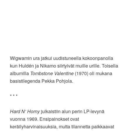
Wigwamin ura jatkui uudistuneella kokoonpanolla
kun Huldén ja Nikamo siirtyivät muille urille. Toisella
albumilla
Tombstone Valentine
(1970) oli mukana
basistilegenda Pekka Pohjola.
* * *
Hard N’ Horny
julkaistiin alun perin LP-levynä
vuonna 1969. Ensipainokset ovat
keräilyharvinaisuuksia, mutta tilannetta paikkaavat