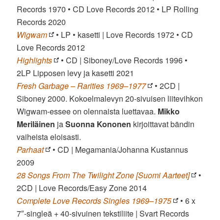
Records 1970 • CD Love Records 2012 • LP Rolling
Records 2020
Wigwam
• LP • kasetti | Love Records 1972 • CD
Love Records 2012
Highlights
• CD | Siboney/Love Records 1996 •
2LP Lipposen levy ja kasetti 2021
Fresh Garbage – Rarities 1969–1977
• 2CD |
Siboney 2000. Kokoelmalevyn 20-sivuisen liitevihkon
Wigwam-essee on olennaista luettavaa.
Mikko
Meriläinen
ja
Suonna Kononen
kirjoittavat bändin
vaiheista eloisasti.
Parhaat
• CD | Megamania/Johanna Kustannus
2009
28 Songs From The Twilight Zone [Suomi Aarteet]
•
2CD | Love Records/Easy Zone 2014
Complete Love Records Singles 1969–1975
• 6 x
7″-singleä + 40-sivuinen tekstiliite | Svart Records