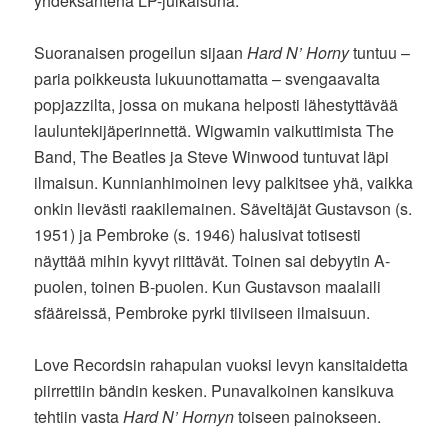
yhdeksäntenä LP-julkaisuna.
Suoranaisen progeilun sijaan
Hard N’ Horny
tuntuu –
paria poikkeusta lukuunottamatta – svengaavalta
popjazzilta, jossa on mukana helposti lähestyttävää
lauluntekijäperinnettä. Wigwamin vaikuttimista The
Band, The Beatles ja Steve Winwood tuntuvat läpi
ilmaisun. Kunnianhimoinen levy palkitsee yhä, vaikka
onkin lievästi raakilemainen. Säveltäjät Gustavson (s.
1951) ja Pembroke (s. 1946) halusivat totisesti
näyttää mihin kyvyt riittävät. Toinen sai debyytin A-
puolen, toinen B-puolen. Kun Gustavson maalaili
sfääreissä, Pembroke pyrki tiiviiseen ilmaisuun.
Love Recordsin rahapulan vuoksi levyn kansitaidetta
piirrettiin bändin kesken. Punavalkoinen kansikuva
tehtiin vasta
Hard N’ Hornyn
toiseen painokseen.