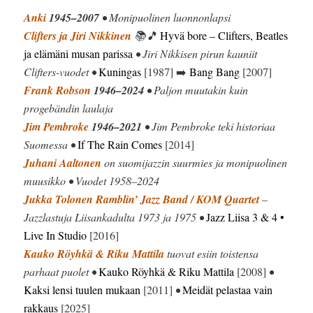
Anki
1945–2007
• Monipuolinen luonnonlapsi
Clifters ja Jiri Nikkinen
📚🎵
Hyvä bore – Clifters, Beatles
ja elämäni musan parissa
• Jiri Nikkisen pirun kauniit
Clifters-vuodet •
Kuningas
[1987] ➡️
Bang Bang
[2007]
Frank Robson
1946–2024
• Paljon muutakin kuin
progebändin laulaja
Jim Pembroke
1946–2021
• Jim Pembroke teki historiaa
Suomessa •
If The Rain Comes
[2014]
Juhani Aaltonen
on suomijazzin suurmies ja monipuolinen
muusikko • Vuodet 1958–2024
Jukka Tolonen Ramblin’ Jazz Band / KOM Quartet
–
Jazzlastuja Liisankadulta 1973 ja 1975 •
Jazz Liisa 3 & 4 •
Live In Studio
[2016]
Kauko Röyhkä & Riku Mattila
tuovat esiin toistensa
parhaat puolet •
Kauko Röyhkä & Riku Mattila
[2008]
•
Kaksi lensi tuulen mukaan
[2011]
•
Meidät pelastaa vain
rakkaus
[2025]