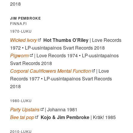
2018
JIM PEMBROKE
FINNA.FI
1970-LUKU
Wicked Ivory
Hot Thumbs O’Riley
| Love Records
1972 • LP-uusintapainos Svart Records 2018
Pigworm
| Love Records 1974 • LP-uusintapainos
Svart Records 2018
Corporal Cauliflowers Mental Function
| Love
Records 1977 • LP-uusintapainos Svart Records
2018
1980-LUKU
Party Upstairs
| Johanna 1981
Bee tai pop
Kojo & Jim Pembroke
| Kräk! 1985
2010-LUKU