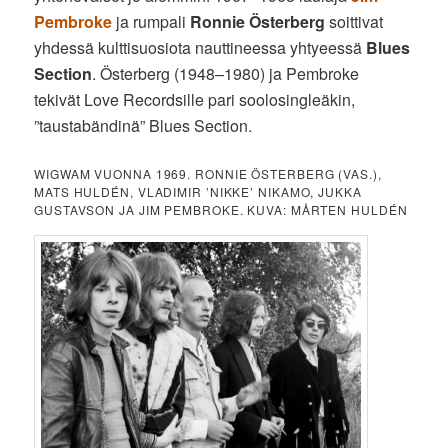
Pembroke
ja rumpali
Ronnie Österberg
soittivat
yhdessä kulttisuosiota nauttineessa yhtyeessä
Blues
Section
. Österberg (1948–1980) ja Pembroke
tekivät Love Recordsille pari soolosingleäkin,
”taustabändinä” Blues Section.
WIGWAM VUONNA 1969. RONNIE ÖSTERBERG (VAS.),
MATS HULDÉN, VLADIMIR ’NIKKE’ NIKAMO, JUKKA
GUSTAVSON JA JIM PEMBROKE. KUVA: MÅRTEN HULDÉN