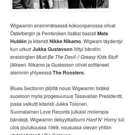
Wigwamin ensimmäisessä kokoonpanossa olivat
Österbergin ja Pembroken lisäksi basisti
Mats
Huldén
ja kitaristi
Nikke Nikamo
. Wigwam täydentyi
kun urkuri
Jukka Gustavson
liittyi bändiin
ensisinglen
Must Be The Devil // Greasy Kids Stuff
jälkeen. Nikamo ja Gustavson olivat soittaneet
aiemmin yhtyeessä
The Roosters
.
Blues Sectionin jäljiltä nousi Wigwamin lisäksi
suosioon myös progesuuruus Tasavallan Presidentti,
jossa vaikutti kitaristi Jukka Tolonen.
Suomalainen Love Records julkaisi molempia
bändejä. Wigwamin debyyttialbumi
Hard N’ Horny
tuli
ulos joulukuussa 1969, nousussa olevan yhtiön