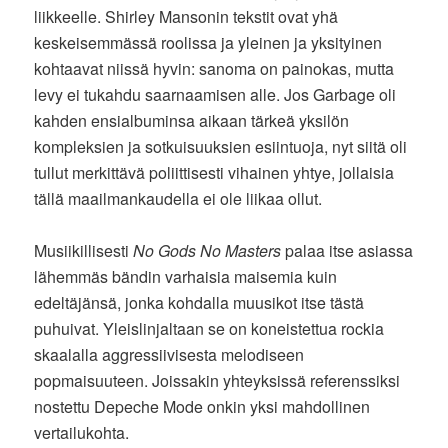
liikkeelle. Shirley Mansonin tekstit ovat yhä
keskeisemmässä roolissa ja yleinen ja yksityinen
kohtaavat niissä hyvin: sanoma on painokas, mutta
levy ei tukahdu saarnaamisen alle. Jos Garbage oli
kahden ensialbuminsa aikaan tärkeä yksilön
kompleksien ja sotkuisuuksien esiintuoja, nyt siitä oli
tullut merkittävä poliittisesti vihainen yhtye, jollaisia
tällä maailmankaudella ei ole liikaa ollut.
Musiikillisesti
No Gods No Masters
palaa itse asiassa
lähemmäs bändin varhaisia maisemia kuin
edeltäjänsä, jonka kohdalla muusikot itse tästä
puhuivat. Yleislinjaltaan se on koneistettua rockia
skaalalla aggressiivisesta melodiseen
popmaisuuteen. Joissakin yhteyksissä referenssiksi
nostettu Depeche Mode onkin yksi mahdollinen
vertailukohta.