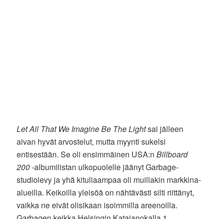
Let All That We Imagine Be The Light
sai jälleen
aivan hyvät arvostelut, mutta myynti sukelsi
entisestään. Se oli ensimmäinen USA:n
Billboard
200
-albumilistan ulkopuolelle jäänyt Garbage-
studiolevy ja yhä kituliaampaa oli muillakin markkina-
alueilla. Keikoilla yleisöä on nähtävästi silti riittänyt,
vaikka ne eivät olisikaan isoimmilla areenoilla.
Garbagen keikka Helsingin Katajanokalla 1.