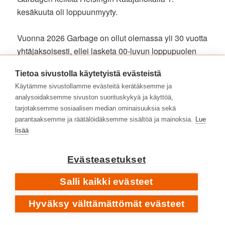
kesäkuuta oli loppuunmyyty.
Vuonna 2026 Garbage on ollut olemassa yli 30 vuotta
yhtäjaksoisesti, ellei lasketa 00-luvun loppupuolen
luovaa taukoa. Levyvälit ovat olleet pitkänpuoleisia,
Tietoa sivustolla käytetyistä evästeistä
mutta “paluusta” asti varsin tasaisia. Modus
Käytämme sivustollamme evästeitä kerätäksemme ja
operandiaan yhtye ei ole varsinaisesti myllännyt.
analysoidaksemme sivuston suorituskykyä ja käyttöä,
Näistä aineksista syntyy usein “pikkuklassikkobändi”,
tarjotaksemme sosiaalisen median ominaisuuksia sekä
joka muistetaan ja jota rakastetaan, mutta joka ei
parantaaksemme ja räätälöidäksemme sisältöä ja mainoksia.
Lue
koskaan ole huomiotalouden otsikkokilpailussa
lisää
ykkösenä. Voisi kuvitella sen sopivan näille
muusikoille hyvin.
Evästeasetukset
Garbagen, kuten niin monen muunkin, tapauksessa
Salli kaikki evästeet
huomio, myynnit ja myöhemmin myös striimit ovat
Hyväksy välttämättömät evästeet
keskittyneet ensimmäisten levyjen nostalgisiin
hitteihin. Kun kyselin somessa kokeeksi, mikä on