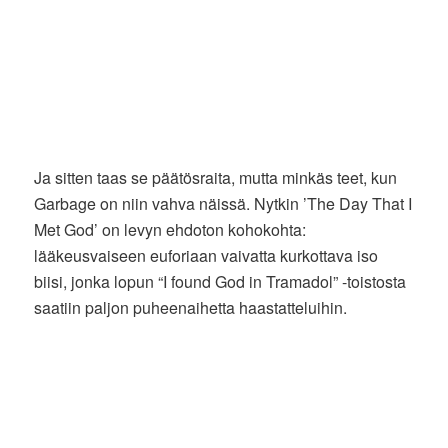
Ja sitten taas se päätösraita, mutta minkäs teet, kun
Garbage on niin vahva näissä. Nytkin ’The Day That I
Met God’ on levyn ehdoton kohokohta:
lääkeusvaiseen euforiaan vaivatta kurkottava iso
biisi, jonka lopun “I found God in Tramadol” -toistosta
saatiin paljon puheenaihetta haastatteluihin.