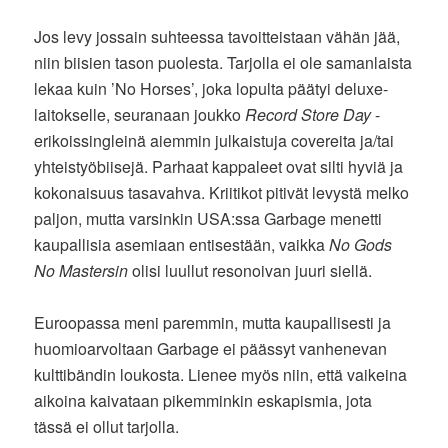
Jos levy jossain suhteessa tavoitteistaan vähän jää,
niin biisien tason puolesta. Tarjolla ei ole samanlaista
lekaa kuin ’No Horses’, joka lopulta päätyi deluxe-
laitokselle, seuranaan joukko
Record Store Day
-
erikoissingleinä aiemmin julkaistuja covereita ja/tai
yhteistyöbiisejä. Parhaat kappaleet ovat silti hyviä ja
kokonaisuus tasavahva. Kriitikot pitivät levystä melko
paljon, mutta varsinkin USA:ssa Garbage menetti
kaupallisia asemiaan entisestään, vaikka
No Gods
No Mastersin
olisi luullut resonoivan juuri siellä.
Euroopassa meni paremmin, mutta kaupallisesti ja
huomioarvoltaan Garbage ei päässyt vanhenevan
kulttibändin loukosta. Lienee myös niin, että vaikeina
aikoina kaivataan pikemminkin eskapismia, jota
tässä ei ollut tarjolla.