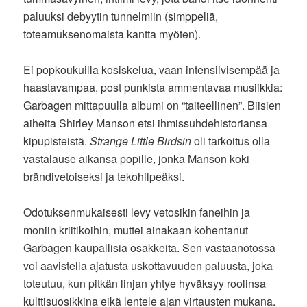
paluuksi debyytin tunnelmiin (simppeliä,
toteamuksenomaista kantta myöten).
Ei popkoukuilla kosiskelua, vaan intensiivisempää ja
haastavampaa, post punkista ammentavaa musiikkia:
Garbagen mittapuulla albumi on “taiteellinen”. Biisien
aiheita Shirley Manson etsi ihmissuhdehistoriansa
kipupisteistä.
Strange Little Birdsin
oli tarkoitus olla
vastalause aikansa popille, jonka Manson koki
brändivetoiseksi ja tekohilpeäksi.
Odotuksenmukaisesti levy vetosikin faneihin ja
moniin kriitikoihin, muttei ainakaan kohentanut
Garbagen kaupallisia osakkeita. Sen vastaanotossa
voi aavistella ajatusta uskottavuuden paluusta, joka
toteutuu, kun pitkän linjan yhtye hyväksyy roolinsa
kulttisuosikkina eikä lentele ajan virtausten mukana.