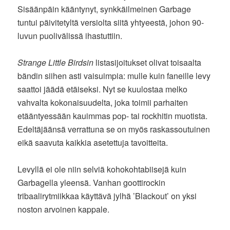
Sisäänpäin kääntynyt, synkkäilmeinen Garbage
tuntui päivitetyltä versiolta siitä yhtyeestä, johon 90-
luvun puolivälissä ihastuttiin.
Strange Little Birdsin
listasijoitukset olivat toisaalta
bändin siihen asti vaisuimpia: mulle kuin faneille levy
saattoi jäädä etäiseksi. Nyt se kuulostaa melko
vahvalta kokonaisuudelta, joka toimii parhaiten
etääntyessään kauimmas pop- tai rockhitin muotista.
Edeltäjäänsä verrattuna se on myös raskassoutuinen
eikä saavuta kaikkia asetettuja tavoitteita.
Levyllä ei ole niin selviä kohokohtabiisejä kuin
Garbagella yleensä. Vanhan goottirockin
tribaalirytmiikkaa käyttävä jylhä ’Blackout’ on yksi
noston arvoinen kappale.