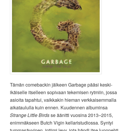
Tämän comebackin jälkeen Garbage pääsi keski-
ikäiselle itselleen sopivaan tekemisen rytmiin, jossa
asioita tapahtui, vaikkakin hieman verkkaisemmalla
aikataululla kuin ennen. Kuudennen albuminsa
Strange Little Birds
se äänitti vuosina 2013–2015,
enimmäkseen Butch Vigin kellaristudiossa. Syntyi
tummasävyinen, intiimi levy, jota bändi itse luonnehti