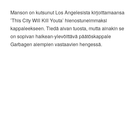
Manson on kutsunut Los Angelesista kirjoittamaansa
’This City Will Kill Youta’ hienostuneimmaksi
kappaleekseen. Tiedä aivan tuosta, mutta ainakin se
on sopivan haikean-ylevöittävä päätöskappale
Garbagen aiempien vastaavien hengessä.