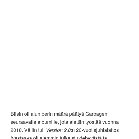
Biisin oli alun perin määrä päätyä Garbagen
seuraavalle albumille, jota alettiin työstää vuonna
2018. Väliin tuli
Version 2.0
:n 20-vuotisjuhlalaitos
(vastaava oli aiemmin julkaistu debyytistä ja