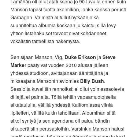
Tämähän oli ollut ajatuksena jo 90-luvulla ennen kuin
Manson tapasi tuottajakolmikon, jonka kanssa perusti
Garbagen. Valmista ei tullut nytkään eikä
suunniteltua albumia koskaan julkaistu, sillä levy-
yhtiön listahakuiset toiveet eivät kohdanneet
vokalistin taiteellista näkemystä.
Sen sijaan Manson, Vig,
Duke Erikson
ja
Steve
Marker
päätyivät vuoden 2010 alussa jälleen
yhdessä studioon, avittajanaan äänittäjänä ja
miksaajana Mansonin aviomies
Billy Bush
.
Sessioita kuvailtiin rennoiksi: ei ollut voimassaolevia
diilejä, ei paineita. Töitä tehtiin vapaamuotoisella
aikataululla, välillä yhdessä Kaliforniassa viiniä
lipitellen, välillä kukin tahoillaan. Albumihan siitä
alkoi syntyä ja sen agendana oli paluu bändin
alkuperäisiin perusasioihin. Varsinkin Manson halusi
tehdä rocklevyn, hän kun on äänekäs ihminen ja koki