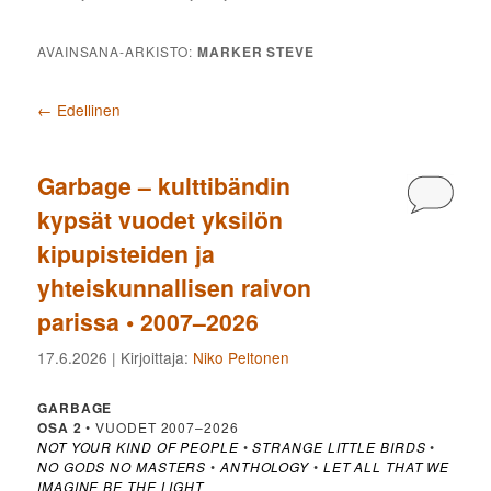
AVAINSANA-ARKISTO:
MARKER STEVE
Artikkelien selaus
←
Edellinen
Garbage – kulttibändin
Kommen
kypsät vuodet yksilön
kipupisteiden ja
yhteiskunnallisen raivon
parissa • 2007–2026
17.6.2026
| Kirjoittaja:
Niko Peltonen
GARBAGE
OSA 2
• VUODET 2007–2026
NOT YOUR KIND OF PEOPLE
•
STRANGE LITTLE BIRDS
•
NO GODS NO MASTERS
•
ANTHOLOGY
•
LET ALL THAT WE
IMAGINE BE THE LIGHT