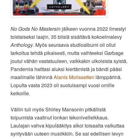
No Gods No Mastersin
jälkeen vuonna 2022 ilmestyi
toistaiseksi laajin, 35 biisiä sisältävä kokoelmalevy
Anthology
. Myös seuraava studioalbumi oli ollut
tarkoitus tehdä pikaisesti, mutta vaihteeksi Garbage
joutui vähän vastatuuleen, vaikkakin ulkoisista syistä.
Pandemia haittasi aluksi kiertämistä ja bändi pääsi
maailmalle lähinnä
Alanis Morissetten
lämppärinä.
Lopulta vasta 2023 oli suotuisampi vuosi omille
keikoille.
Väliin tuli myös Shirley Mansonin pitkällistä
toipumista vaatinut lonkan tekonivelleikkaus.
Laulajan vahva kipulääkitys alkoi toisaalta vaikuttaa
syntyvään uuteen musiikkiin. Se sai edellisen levyn