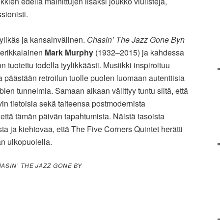
kkien edellä mainittujen lisäksi joukko viulisteja,
sionisti.
yylikäs ja kansainvälinen.
Chasin’ The Jazz Gone Byn
merikkalainen
Mark Murphy
(1932–2015) ja kahdessa
n tuotettu todella tyylikkäästi. Musiikki inspiroituu
a päästään retroilun tuolle puolen luomaan autenttisia
en tunnelmia. Samaan aikaan välittyy tuntu siitä, että
vin tietoisia sekä taiteensa postmodernista
että tämän päivän tapahtumista. Näistä tasoista
sta ja kiehtovaa, että The Five Corners Quintet herätti
 ulkopuolella.
ASIN’ THE JAZZ GONE BY