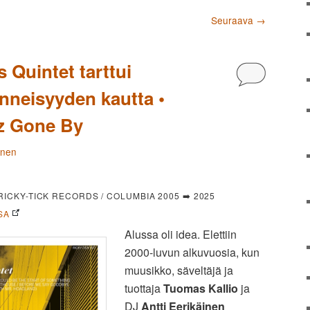
Seuraava
→
 Quintet tarttui
Kommentoi
neisyyden kautta •
z Gone By
änen
RICKY-TICK RECORDS / COLUMBIA 2005 ➡️ 2025
SA
Alussa oli idea. Elettiin
2000-luvun alkuvuosia, kun
muusikko, säveltäjä ja
tuottaja
Tuomas Kallio
ja
DJ
Antti Eerikäinen