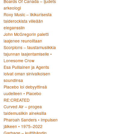
Boards Of Canada – ljudets
arkeologi
Roxy Music – ilkikurisesta
taiderockista viileään
eleganssiin
John McGregorin paletti
laajenee reunoiltaan
Scorpions – taustamusiikkia
tajunnan laajentamiselle •
Lonesome Crow
Esa Pulliainen ja Agents
loivat oman sinivalkoisen
soundinsa
Placebo loi debyyttinsä
uudelleen • Placebo
RE:CREATED
Curved Air – progea
taidemusiikin aineksilla
Pharoah Sanders • Impulsen
jälkeen • 1975–2022
Garbage – kulttibändin