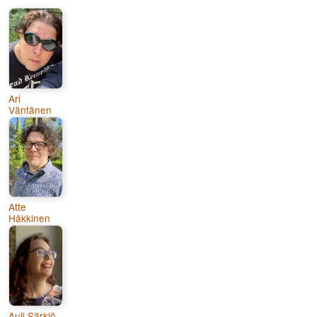
Ari
Väntänen
Atte
Häkkinen
Auli Särkiö-