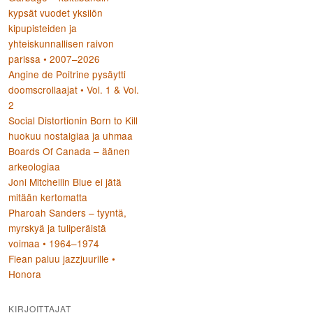
kypsät vuodet yksilön
kipupisteiden ja
yhteiskunnallisen raivon
parissa • 2007–2026
Angine de Poitrine pysäytti
doomscrollaajat • Vol. 1 & Vol.
2
Social Distortionin Born to Kill
huokuu nostalgiaa ja uhmaa
Boards Of Canada – äänen
arkeologiaa
Joni Mitchellin Blue ei jätä
mitään kertomatta
Pharoah Sanders – tyyntä,
myrskyä ja tuliperäistä
voimaa • 1964–1974
Flean paluu jazzjuurille •
Honora
KIRJOITTAJAT