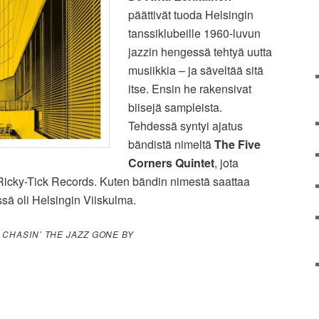
päättivät tuoda Helsingin
tanssiklubeille 1960-luvun
jazzin hengessä tehtyä uutta
musiikkia – ja säveltää sitä
itse. Ensin he rakensivat
biisejä sampleista.
Tehdessä syntyi ajatus
bändistä nimeltä
The Five
Corners Quintet
, jota
ä Ricky-Tick Records. Kuten bändin nimestä saattaa
sä oli Helsingin Viiskulma.
A
CHASIN’ THE JAZZ GONE BY