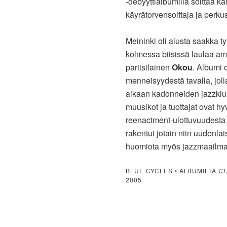
-debyyttialbumilla soittaa kai
käyrätorvensoittaja ja perkus
Meininki oli alusta saakka t
kolmessa biisissä laulaa a
pariisilainen
Okou
. Albumi o
menneisyydestä tavalla, joll
aikaan kadonneiden jazzklubi
muusikot ja tuottajat ovat hy
reenactment-ulottuvuudesta 
rakentui jotain niin uudenlai
huomiota myös jazzmaailman
BLUE CYCLES • ALBUMILTA
CH
2005