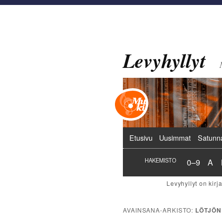
Levyhyllyt
Päävalikko
Etusivu
Uusimmat
Satunn
Hakemist
Hak
HAKEMISTO
0–9
A
AVAINSANA-ARKISTO:
LÖTJÖN