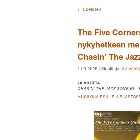
Artikkelien selaus
←
Edellinen
The Five Corners
nykyhetkeen men
Chasin’ The Jaz
11.9.2025
| Kirjoittaja:
Ari Vänt
20 VUOTTA
CHASIN’ THE JAZZ GONE BY
| 
MUSIIKKIA ESILLE KIRJASTOS