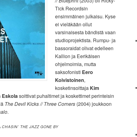
// Blueprint
(2003) oli Ricky-
Tick Recordsin
ensimmäinen julkaisu. Kyse
ei vieläkään ollut
varsinaisesta bändistä vaan
studioprojektista. Rumpu- ja
bassoraidat olivat edelleen
Kallion ja Eerikäisen
ohjelmoimia, mutta
saksofonisti
Eero
Koivistoinen
,
kosketinsoittaja
Kim
 Eskola
soittivat puhaltimet ja koskettimet perinteisin
llä
The Devil Kicks // Three Corners
(2004) joukkoon
salo
.
A
CHASIN’ THE JAZZ GONE BY