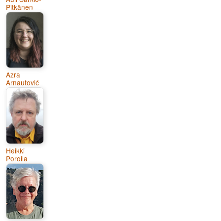
Pitkänen
Azra
Arnautović
Heikki
Poroila