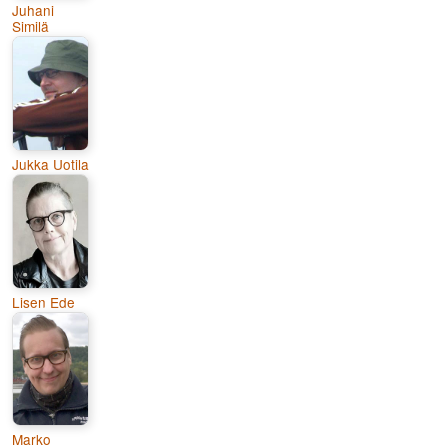
Juhani
Similä
Jukka Uotila
Lisen Ede
Marko