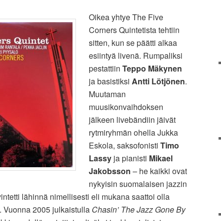
Oikea yhtye The Five
Corners Quintetista tehtiin
sitten, kun se päätti alkaa
esiintyä livenä. Rumpaliksi
pestattiin
Teppo Mäkynen
ja basistiksi
Antti Lötjönen
.
Muutaman
muusikonvaihdoksen
jälkeen livebändiin jäivät
rytmiryhmän ohella Jukka
Eskola, saksofonisti
Timo
Lassy
ja pianisti
Mikael
Jakobsson
– he kaikki ovat
nykyisin suomalaisen jazzin
kvintetti lähinnä nimellisesti eli mukana saattoi olla
. Vuonna 2005 julkaistulla
Chasin’ The Jazz Gone By