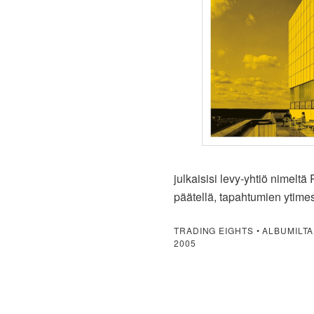
julkaisisi levy-yhtiö nimelt
päätellä, tapahtumien ytimes
TRADING EIGHTS • ALBUMILT
2005