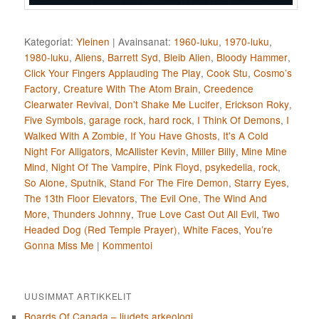
Kategoriat:
Yleinen
|
Avainsanat:
1960-luku
,
1970-luku
,
1980-luku
,
Aliens
,
Barrett Syd
,
Bleib Alien
,
Bloody Hammer
,
Click Your Fingers Applauding The Play
,
Cook Stu
,
Cosmo’s
Factory
,
Creature With The Atom Brain
,
Creedence
Clearwater Revival
,
Don't Shake Me Lucifer
,
Erickson Roky
,
Five Symbols
,
garage rock
,
hard rock
,
I Think Of Demons
,
I
Walked With A Zombie
,
If You Have Ghosts
,
It's A Cold
Night For Alligators
,
McAllister Kevin
,
Miller Billy
,
Mine Mine
Mind
,
Night Of The Vampire
,
Pink Floyd
,
psykedelia
,
rock
,
So Alone
,
Sputnik
,
Stand For The Fire Demon
,
Starry Eyes
,
The 13th Floor Elevators
,
The Evil One
,
The Wind And
More
,
Thunders Johnny
,
True Love Cast Out All Evil
,
Two
Headed Dog (Red Temple Prayer)
,
White Faces
,
You’re
Gonna Miss Me
|
Kommentoi
UUSIMMAT ARTIKKELIT
Boards Of Canada – ljudets arkeologi