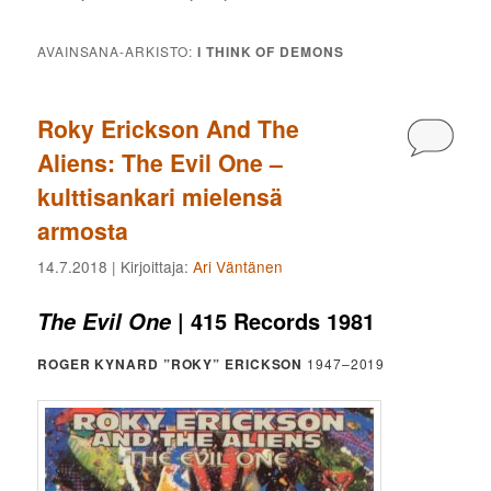
AVAINSANA-ARKISTO:
I THINK OF DEMONS
Roky Erickson And The
Kommen
Aliens: The Evil One –
kulttisankari mielensä
armosta
14.7.2018
| Kirjoittaja:
Ari Väntänen
| 415 Records 1981
The Evil One
ROGER KYNARD ”ROKY” ERICKSON
1947–2019