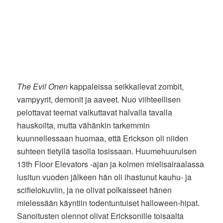
The Evil Onen
kappaleissa seikkailevat zombit,
vampyyrit, demonit ja aaveet. Nuo viihteellisen
pelottavat teemat vaikuttavat halvalla tavalla
hauskoilta, mutta vähänkin tarkemmin
kuunnellessaan huomaa, että Erickson oli niiden
suhteen tietyllä tasolla tosissaan. Huumehuuruisen
13th Floor Elevators -ajan ja kolmen mielisairaalassa
lusitun vuoden jälkeen hän oli ihastunut kauhu- ja
scifielokuviin, ja ne olivat polkaisseet hänen
mielessään käyntiin todentuntuiset halloween-hipat.
Sanoitusten olennot olivat Ericksonille toisaalta