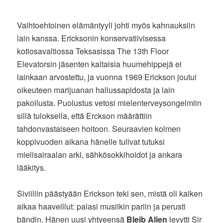
Vaihtoehtoinen elämäntyyli johti myös kahnauksiin
lain kanssa. Ericksonin konservatiivisessa
kotiosavaltiossa Teksasissa The 13th Floor
Elevatorsin jäsenten kaltaisia huumehippejä ei
lainkaan arvostettu, ja vuonna 1969 Erickson joutui
oikeuteen marijuanan hallussapidosta ja lain
pakoilusta. Puolustus vetosi mielenterveysongelmiin
sillä tuloksella, että Erckson määrättiin
tahdonvastaiseen hoitoon. Seuraavien kolmen
koppivuoden aikana hänelle tulivat tutuksi
mielisairaalan arki, sähkösokkihoidot ja ankara
lääkitys.
Siviiliin päästyään Erickson teki sen, mistä oli kaiken
aikaa haaveillut: palasi musiikin pariin ja perusti
bändin. Hänen uusi yhtyeensä
Bleib Alien
levytti Sir