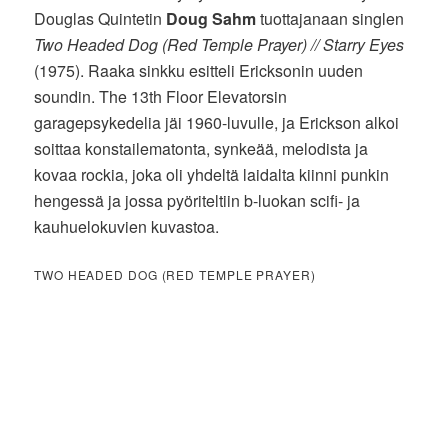
Douglas Quintetin
Doug Sahm
tuottajanaan singlen
Two Headed Dog (Red Temple Prayer) // Starry Eyes
(1975). Raaka sinkku esitteli Ericksonin uuden
soundin. The 13th Floor Elevatorsin
garagepsykedelia jäi 1960-luvulle, ja Erickson alkoi
soittaa konstailematonta, synkeää, melodista ja
kovaa rockia, joka oli yhdeltä laidalta kiinni punkin
hengessä ja jossa pyöriteltiin b-luokan scifi- ja
kauhuelokuvien kuvastoa.
TWO HEADED DOG (RED TEMPLE PRAYER)