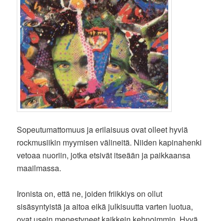
Sopeutumattomuus ja erilaisuus ovat olleet hyviä
rockmusiikin myymisen välineitä. Niiden kapinahenki
vetoaa nuoriin, jotka etsivät itseään ja paikkaansa
maailmassa.
Ironista on, että ne, joiden friikkiys on ollut
sisäsyntyistä ja aitoa eikä julkisuutta varten luotua,
ovat usein menestyneet kaikkein kehnoimmin. Hyvä