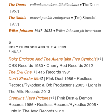
The Doors
– vallankumouksen lähtölaukaus •
The Doors
[1967]
The Saints
– marssi punkin etulinjassa •
(I’m) Stranded
[1977]
Wilko Johnson
1947–2022
• Wilko Johnson jäi historiaan
💿
ROKY ERICKSON AND THE ALIENS
FINNA.FI
Roky Erickson And The Aliens
[aka
Five Symbols
]
|
CBS Records 1980 • Cherry Red Records 2012
The Evil One
| 415 Records 1981
Don’t Slander Me
| Pink Dust 1986 • Restless
Records/Rykodisc & Orb Productions 2005 • Light In
The Attic Records 2013
Gremlins Have Pictures
| Pink Dust & Demon
Records 1986 • Restless Records/Rykodisc 2005 •
Light In The Attic Records 2013