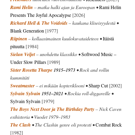
Rami Helin
– matka halki ajan ja Euroopan •
Rami Helin
Presents The Joyful Apocalypse
[2026]
Richard Hell & The Voidoids
– kaukana kliseisyydestä •
Blank Generation
[1977]
Riipinen
– kollaasimainen kuulokuvataideteos •
Itäistä
pituutta
[1984]
Sielun Veljet
– unohdettu klassikko •
Softwood Music –
Under Slow Pillars
[1989]
Sister Rosetta Tharpe
1915–1973
• Rock and rollin
kummitäti
Sweatmaster
– ei mikään kopteriklooni •
Sharp Cut
[2002]
Sylvain Sylvain
1951–2021
• Rockia roll-diggareille •
Sylvain Sylvain
[1979]
The Boys Next Door ja The Birthday Party
– Nick Caven
esihistoria • Vuodet 1979–1983
The Clash
• The Clashin genre oli protesti •
Combat Rock
[1982]