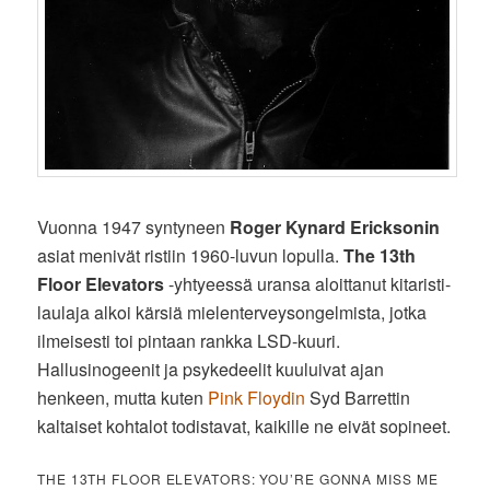
Vuonna 1947 syntyneen
Roger Kynard Ericksonin
asiat menivät ristiin 1960-luvun lopulla.
The 13th
Floor Elevators
-yhtyeessä uransa aloittanut kitaristi-
laulaja alkoi kärsiä mielenterveysongelmista, jotka
ilmeisesti toi pintaan rankka LSD-kuuri.
Hallusinogeenit ja psykedeelit kuuluivat ajan
henkeen, mutta kuten
Pink Floydin
Syd Barrettin
kaltaiset kohtalot todistavat, kaikille ne eivät sopineet.
THE 13TH FLOOR ELEVATORS: YOU’RE GONNA MISS ME