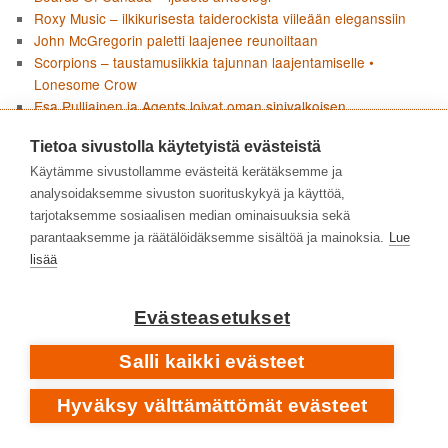
Roxy Music – ilkikurisesta taiderockista viileään eleganssiin
John McGregorin paletti laajenee reunoiltaan
Scorpions – taustamusiikkia tajunnan laajentamiselle •
Lonesome Crow
Esa Pulliainen ja Agents loivat oman sinivalkoisen
soundinsa
Tietoa sivustolla käytetyistä evästeistä
Placebo loi debyyttinsä uudelleen • Placebo RE:CREATED
Curved Air – progea taidemusiikin aineksilla
Käytämme sivustollamme evästeitä kerätäksemme ja
Pharoah Sanders • Impulsen jälkeen • 1975–2022
analysoidaksemme sivuston suorituskykyä ja käyttöä,
Garbage – kulttibändin kypsät vuodet yksilön kipupisteiden
tarjotaksemme sosiaalisen median ominaisuuksia sekä
ja yhteiskunnallisen raivon parissa • 2007–2026
parantaaksemme ja räätälöidäksemme sisältöä ja mainoksia.
Lue
Angine de Poitrine pysäytti doomscrollaajat • Vol. 1 & Vol. 2
lisää
Social Distortionin Born to Kill huokuu nostalgiaa ja uhmaa
Boards Of Canada – äänen arkeologiaa
Evästeasetukset
Joni Mitchellin Blue ei jätä mitään kertomatta
Pharoah Sanders – tyyntä, myrskyä ja tuliperäistä voimaa •
Salli kaikki evästeet
1964–1974
Flean paluu jazzjuurille • Honora
Hyväksy välttämättömät evästeet
KIRJOITTAJAT