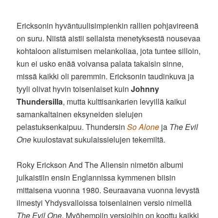
Ericksonin hyväntuulisimpienkin rallien pohjavireenä
on suru. Niistä aistii sellaista menetyksestä nousevaa
kohtaloon alistumisen melankoliaa, jota tuntee silloin,
kun ei usko enää voivansa palata takaisin sinne,
missä kaikki oli paremmin. Ericksonin taudinkuva ja
tyyli olivat hyvin toisenlaiset kuin
Johnny
Thundersilla
, mutta kulttisankarien levyillä kaikui
samankaltainen eksyneiden sielujen
pelastuksenkaipuu. Thundersin
So Alone
ja
The Evil
One
kuulostavat sukulaissielujen tekemiltä.
Roky Erickson And The Aliensin nimetön albumi
julkaistiin ensin Englannissa kymmenen biisin
mittaisena vuonna 1980. Seuraavana vuonna levystä
ilmestyi Yhdysvalloissa toisenlainen versio nimellä
The Evil One
. Myöhempiin versioihin on koottu kaikki