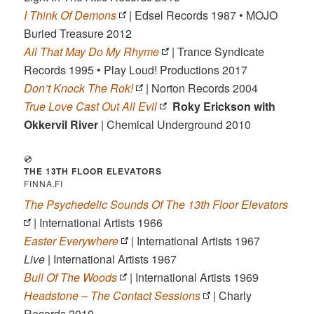
I Think Of Demons
| Edsel Records 1987 • MOJO
Buried Treasure 2012
All That May Do My Rhyme
| Trance Syndicate
Records 1995 • Play Loud! Productions 2017
Don’t Knock The Rok!
| Norton Records 2004
True Love Cast Out All Evil
Roky Erickson with
Okkervil River
| Chemical Underground 2010
💿
THE 13TH FLOOR ELEVATORS
FINNA.FI
The Psychedelic Sounds Of The 13th Floor Elevators
| International Artists 1966
Easter Everywhere
| International Artists 1967
Live
| International Artists 1967
Bull Of The Woods
| International Artists 1969
Headstone – The Contact Sessions
| Charly
Records 2010