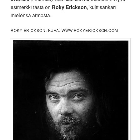
esimerkki tästä on
Roky Erickson
, kulttisankari
mielensä armosta.
ROKY ERICKSON. KUVA: WWW.ROKYERICKSON.COM