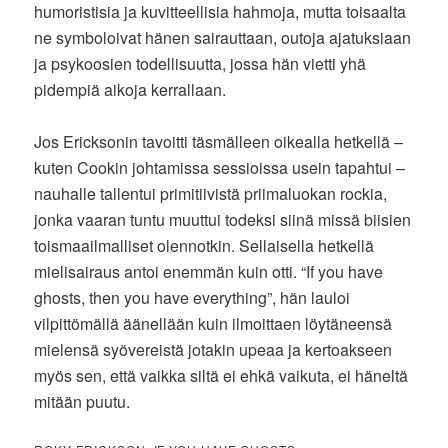
humoristisia ja kuvitteellisia hahmoja, mutta toisaalta
ne symboloivat hänen sairauttaan, outoja ajatuksiaan
ja psykoosien todellisuutta, jossa hän vietti yhä
pidempiä aikoja kerrallaan.
Jos Ericksonin tavoitti täsmälleen oikealla hetkellä –
kuten Cookin johtamissa sessioissa usein tapahtui –
nauhalle tallentui primitiivistä priimaluokan rockia,
jonka vaaran tuntu muuttui todeksi siinä missä biisien
toismaailmalliset olennotkin. Sellaisella hetkellä
mielisairaus antoi enemmän kuin otti. “If you have
ghosts, then you have everything”, hän lauloi
vilpittömällä äänellään kuin ilmoittaen löytäneensä
mielensä syövereistä jotakin upeaa ja kertoakseen
myös sen, että vaikka siltä ei ehkä vaikuta, ei häneltä
mitään puutu.