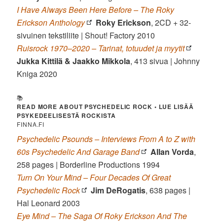
I Have Always Been Here Before – The Roky
Erickson Anthology
Roky Erickson
, 2CD + 32-
sivuinen tekstiliite
|
Shout! Factory 2010
Ruisrock 1970–2020 – Tarinat, totuudet ja myytit
Jukka Kittilä & Jaakko Mikkola
, 413 sivua | Johnny
Kniga 2020
📚
READ MORE ABOUT PSYCHEDELIC ROCK •
LUE LISÄÄ
PSYKEDEELISESTÄ ROCKISTA
FINNA.FI
Psychedelic Psounds – Interviews From A to Z with
60s Psychedelic And Garage Band
Allan Vorda
,
258 pages | Borderline Productions 1994
Turn On Your Mind – Four Decades Of Great
Psychedelic Rock
Jim DeRogatis
, 638 pages |
Hal Leonard 2003
Eye Mind – The Saga Of Roky Erickson And The