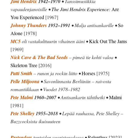
Jimi Hendrix
1942–1970
• Tanssimusiikkia
vapaudenjanoisille •
The Jimi Hendrix Experience:
Are
You Experienced
[1967]
Johnny Thunders
1952–1991
• Malja antisankarille •
So
Alone
[1978]
MC5
oli vastakulttuurin vihainen ääni •
Kick Out The Jams
[1969]
Nick Cave & The Bad Seeds
– pimeä tie kohti valoa •
Skeleton Tree
[2016]
Patti Smith
– runon ja rockin liitto •
Horses
[1975]
Pelle Miljoona
• Savonlinnasta Berliiniin – raivosta
romantiikkaan • Vuodet 1978–1982
Pete Malmi
1960–2007
• Antisankarin tähtihetki •
Malmi
[1981]
Pete Shelley
1955–2018
• Lepää rauhassa, Pete Shelley –
Buzzcocksista ikuisuuteen
Pretenders
tunteiden vuoristoradassa •
Relentless
[2023]