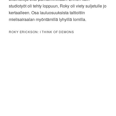
studiotyöt oli tehty loppuun, Roky oli viety suljetulle jo
kertaalleen. Osa lauluosuuksista taltioitiin
mielisairaalan myöntämillä lyhyillä lomilla.
ROKY ERICKSON: I THINK OF DEMONS