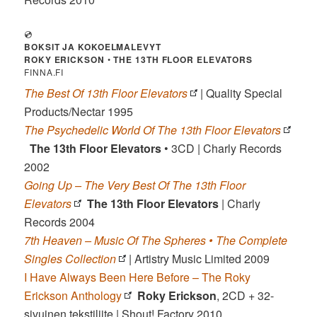
💿
BOKSIT JA KOKOELMALEVYT
ROKY ERICKSON
•
THE 13TH FLOOR ELEVATORS
FINNA.FI
The Best Of 13th Floor Elevators
| Quality Special
Products/Nectar 1995
The Psychedelic World Of The 13th Floor Elevators
The 13th Floor Elevators
• 3CD | Charly Records
2002
Going Up – The Very Best Of The 13th Floor
Elevators
The 13th Floor Elevators
| Charly
Records 2004
7th Heaven – Music Of The Spheres • The Complete
Singles Collection
| Artistry Music Limited 2009
I Have Always Been Here Before – The Roky
Erickson Anthology
Roky Erickson
, 2CD + 32-
sivuinen tekstiliite
|
Shout! Factory 2010