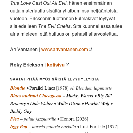
True Love Cast Out All Evil
, hänen ensimmäinen
uutta materiaalia sisältänyt albuminsa neljääntoista
vuoteen. Ericksonin tuotannon kulmakivet löytyvät
silti edelleen
The Evil Onelta
. Sitä kuunnellessa tulee
aina mieleen, että hulluus on pahasti aliarvostettua.
Ari Väntänen |
www.arivantanen.com
Roky Erickson
|
kotisivu
SAATAT PITÄÄ MYÖS NÄISTÄ LEVYHYLLYISTÄ
Blondie
•
Parallel Lines
[1978]
oli Blondien läpimurto
Blues uudistui Chicagossa
–
Muddy Waters
•
Big Bill
Broonzy
•
Little Walter
•
Willie Dixon
•
Howlin’ Wolf
•
Buddy Guy
Flea
– paluu jazzjuurille •
Honora
[2026]
Iggy Pop
– tanssia muurin harjalla •
Lust For Life
[1977]