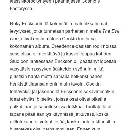
klassikkorockyhtyeen päämajassa Cosmo’s
Factoryssa.
Roky Ericksonin tärkeimmät ja maineikkaimmat
levytykset, jotka tunnetaan parhaiten nimellä
The Evil
One
, olivat ensimmäinen Cookin tuottama
kokonainen albumi. Creedence-basistin rooli noissa
sessioissa oli merkittävä ja kasvoi loppua kohden.
Studioon lähtiessään Erickson oli päättänyt lopettaa
väsyttävien psyykenlääkkeiden syönnin, mikä
piristikin häntä mutta samalla heikensi hänen
henkistä tilaansa monin muin tavoin. Cookin
tehtäväksi jäi jäsennellä Ericksonin sekavimmatkin
ideat ehyiksi biiseiksi, joissa osat olivat oikeilla
paikoillaan ja sanoituksissa tolkkua. Tuottajalla oli
tapana pitää äänitys käynnissä jatkuvasti, koska
milloinkaan ei voinut tietää, koska laulaja-kitaristi ja
biisintekijä olisi parhaimmillaan. Ennen kuin