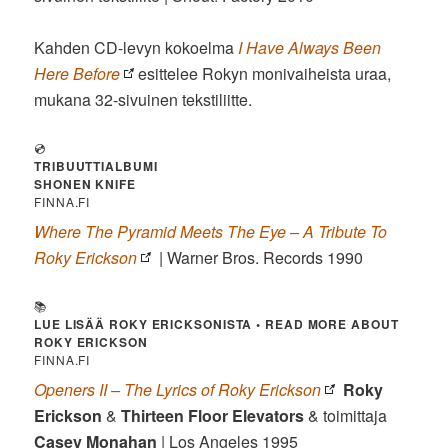
Kahden CD-levyn kokoelma
I Have Always Been
Here Before
esittelee Rokyn monivaiheista uraa,
mukana 32-sivuinen tekstiliitte.
💿
TRIBUUTTIALBUMI
SHONEN KNIFE
FINNA.FI
Where The Pyramid Meets The Eye – A Tribute To
Roky Erickson
| Warner Bros. Records 1990
📚
LUE LISÄÄ ROKY ERICKSONISTA • READ MORE ABOUT
ROKY ERICKSON
FINNA.FI
Openers II – The Lyrics of Roky Erickson
Roky
Erickson
&
Thirteen Floor Elevators
& toimittaja
Casey Monahan
| Los Angeles 1995