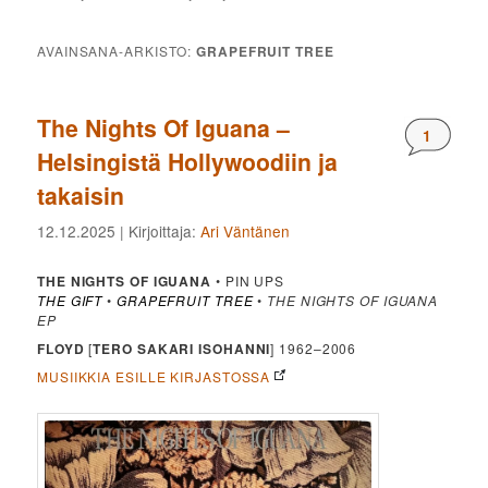
AVAINSANA-ARKISTO:
GRAPEFRUIT TREE
The Nights Of Iguana –
Komment
1
Helsingistä Hollywoodiin ja
takaisin
12.12.2025
| Kirjoittaja:
Ari Väntänen
THE NIGHTS OF IGUANA
• PIN UPS
THE GIFT
•
GRAPEFRUIT TREE
•
THE NIGHTS OF IGUANA
EP
FLOYD
[
TERO SAKARI
ISOHANNI
] 1962–2006
MUSIIKKIA ESILLE KIRJASTOSSA