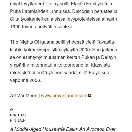
eivät levyttäneet. Delay soitti Elastic Familyssä ja
Puka Lapinlahden Linnuissa. Discogsin perusteella
Sika työskenteli erilaisissa levyprojekteissa ainakin
1990-luvun puoliväliin saakka.
The Nights Of Iguana soitti yhdessä vielä Tavastia-
klubin kolmekymppisillä syksyllä 2000. Sen jälkeen
se on esiintynyt muutaman kerran Pukan ja Delayn
ympärille rakennetulla kokoonpanolla. Klassista
miehistöä ei enää yhteen saada, sillä Floyd kuoli
vappuna 2006.
Ari Väntänen |
www.arivantanen.com
💿
PIN UPS
FINNA.FI
A Middle-Aged Housewife Eatin’ An Avocado Even