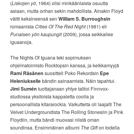
(
Liskojen yö
, 1964) olisi minkäänlaista osuutta
asiaan, mutta onhan sekin mahdollista. Ainakin Floyd
väitti keksineensä sen
William S. Burroughsin
romaanista
Cities Of The Red Night
(1981) eli
Punaisen yön kaupungit
(2009), jossa seikkailee
iguaanoja.
The Nights Of Iguana teki sopimuksen
ohjelmatoimisto Rocktopsin kanssa, ja keikkamyyjä
Rami Räsänen
suositteli Poko Rekordsin
Epe
Heleniukselle
bändin sainaamista. Näin tapahtui.
Jimi Sumén
tuottajanaan yhtye taltioi Finnvox-
studiossa yksitoista kappaletta coolia ja
persoonallista kitararockia. Vaikutteita oli laajalti The
Velvet Undergroundista The Rolling Stonesiin ja Pink
Floydiin, mutta bändi muovasi niistä oman
soundinsa. Ensimmäinen albumi
The Gift
on todella