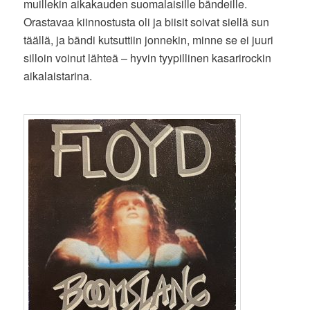
muillekin aikakauden suomalaisille bändeille.
Orastavaa kiinnostusta oli ja biisit soivat siellä sun
täällä, ja bändi kutsuttiin jonnekin, minne se ei juuri
silloin voinut lähteä – hyvin tyypillinen kasarirockin
aikalaistarina.