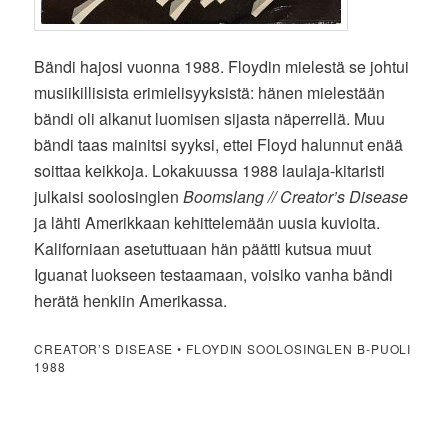
Bändi hajosi vuonna 1988. Floydin mielestä se johtui
musiikillisista erimielisyyksistä: hänen mielestään
bändi oli alkanut luomisen sijasta näperrellä. Muu
bändi taas mainitsi syyksi, ettei Floyd halunnut enää
soittaa keikkoja. Lokakuussa 1988 laulaja-kitaristi
julkaisi soolosinglen
Boomslang // Creator’s Disease
ja lähti Amerikkaan kehittelemään uusia kuvioita.
Kaliforniaan asetuttuaan hän päätti kutsua muut
Iguanat luokseen testaamaan, voisiko vanha bändi
herätä henkiin Amerikassa.
CREATOR’S DISEASE • FLOYDIN SOOLOSINGLEN B-PUOLI
1988