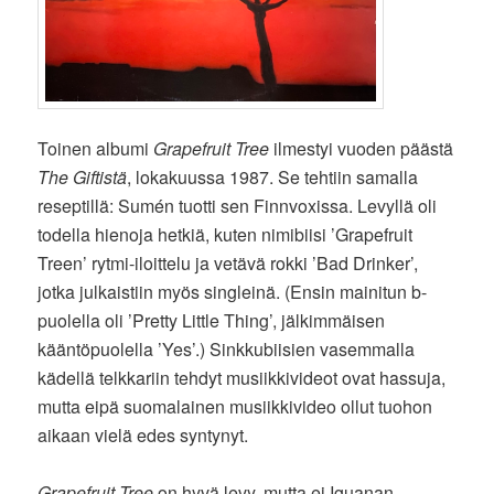
Toinen albumi
Grapefruit Tree
ilmestyi vuoden päästä
The Giftistä
, lokakuussa 1987. Se tehtiin samalla
reseptillä: Sumén tuotti sen Finnvoxissa. Levyllä oli
todella hienoja hetkiä, kuten nimibiisi ’Grapefruit
Treen’ rytmi-iloittelu ja vetävä rokki ’Bad Drinker’,
jotka julkaistiin myös singleinä. (Ensin mainitun b-
puolella oli ’Pretty Little Thing’, jälkimmäisen
kääntöpuolella ’Yes’.) Sinkkubiisien vasemmalla
kädellä telkkariin tehdyt musiikkivideot ovat hassuja,
mutta eipä suomalainen musiikkivideo ollut tuohon
aikaan vielä edes syntynyt.
Grapefruit Tree
on hyvä levy, mutta ei Iguanan