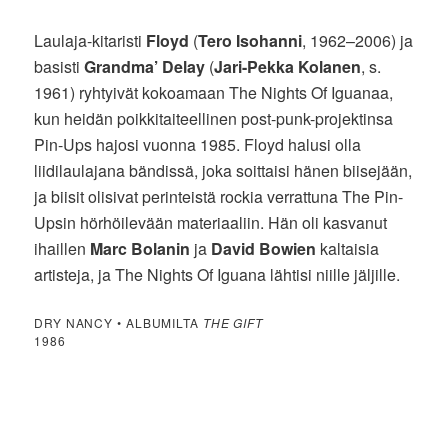
Laulaja-kitaristi
Floyd
(
Tero Isohanni
, 1962–2006) ja
basisti
Grandma’ Delay
(
Jari-Pekka Kolanen
, s.
1961) ryhtyivät kokoamaan The Nights Of Iguanaa,
kun heidän poikkitaiteellinen post-punk-projektinsa
Pin-Ups hajosi vuonna 1985. Floyd halusi olla
liidilaulajana bändissä, joka soittaisi hänen biisejään,
ja biisit olisivat perinteistä rockia verrattuna The Pin-
Upsin hörhöilevään materiaaliin. Hän oli kasvanut
ihaillen
Marc Bolanin
ja
David Bowien
kaltaisia
artisteja, ja The Nights Of Iguana lähtisi niille jäljille.
DRY NANCY • ALBUMILTA
THE GIFT
1986