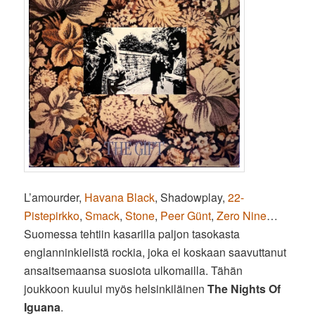
L’amourder,
Havana Black
, Shadowplay,
22-
Pistepirkko
,
Smack
,
Stone
,
Peer Günt
,
Zero Nine
…
Suomessa tehtiin kasarilla paljon tasokasta
englanninkielistä rockia, joka ei koskaan saavuttanut
ansaitsemaansa suosiota ulkomailla. Tähän
joukkoon kuului myös helsinkiläinen
The Nights Of
Iguana
.