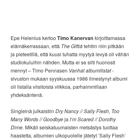
Epe Helenius kertoo
Timo Kanervan
kirjoittamassa
elämäkerrassaan, että
The Giftiä
tehtiin niin pitkään
ja pieteetillä, että kuusi tuhatta myytyä levyä oli vähän
studiokuluihin nähden. Mutta ei se silti huonosti
mennyt – Timo Pennasen
Vanhat albumilistat
-
sivuston mukaan syyskuussa 1986 ilmestynyt albumi
oli listalla viisitoista viikkoa, parhaimmillaan
yhdeksäntenä.
Singleinä julkaistiin
Dry Nancy // Sally Flesh
,
Too
Many Words // Goodbye
ja
I’m Scared // Dorothy
Dime
. Mikäli seiskatuumaisten metsästys tuottaa
haastetta, albumien ulkopuolelle jätetyt ’Sally Flesh’