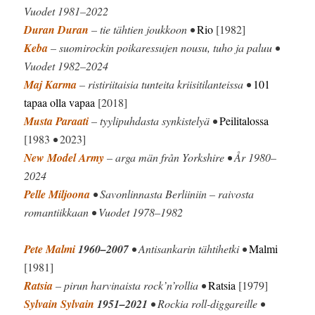
Vuodet 1981–2022
Duran Duran
– tie tähtien joukkoon •
Rio
[1982]
Keba
– suomirockin poikaressujen nousu, tuho ja paluu •
Vuodet 1982–2024
Maj Karma
– ristiriitaisia tunteita kriisitilanteissa •
101
tapaa olla vapaa
[2018]
Musta Paraati
– tyylipuhdasta synkistelyä •
Peilitalossa
[1983
•
2023]
New Model Army
– arga män från Yorkshire • År 1980–
2024
Pelle Miljoona
• Savonlinnasta Berliiniin – raivosta
romantiikkaan • Vuodet 1978–1982
Pete Malmi
1960–2007
• Antisankarin tähtihetki •
Malmi
[1981]
Ratsia
– pirun harvinaista rock’n’rollia •
Ratsia
[1979]
Sylvain Sylvain
1951–2021
• Rockia roll-diggareille •