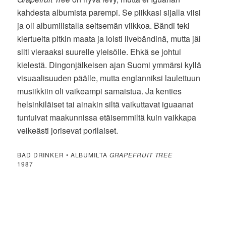
kahdesta albumista parempi. Se piikkasi sijalla viisi
ja oli albumilistalla seitsemän viikkoa. Bändi teki
kiertueita pitkin maata ja loisti livebändinä, mutta jäi
silti vieraaksi suurelle yleisölle. Ehkä se johtui
kielestä. Dingonjälkeisen ajan Suomi ymmärsi kyllä
visuaalisuuden päälle, mutta englanniksi laulettuun
musiikkiin oli vaikeampi samaistua. Ja kenties
helsinkiläiset tai ainakin siltä vaikuttavat iguaanat
tuntuivat maakunnissa etäisemmiltä kuin vaikkapa
veikeästi jorisevat porilaiset.
BAD DRINKER • ALBUMILTA
GRAPEFRUIT TREE
1987