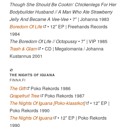
Though She Should Be Cookin’ Chickenlegs For Her
Bodybuilder Husband // A Man Who Ate Strawberry
Jelly And Became A Vee-Vee
• 7″ | Johanna 1983
Boredom Of Life
• 12″ EP | Freehands Records
1984
The Boredom Of Life // Octopussy
• 7″ | VIP 1985
Trash & Glam
• CD | Megalomania / Johanna
Kustannus 2001
💿
THE NIGHTS OF IGUANA
FINNA.FI
The Gift
Poko Rekords 1986
Grapefruit Tree
Poko Rekords 1987
The Nights Of Iguana [Poko-klassikot]
• 12″ EP |
Poko Rekords 1990
The Nights Of Iguana
• 12″ EP | Poko Rekords
1990