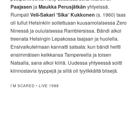
Paajasen
ja
Maukka Perusjätkän
yhtyeissä.
Rumpali
Veli-Sakari
”
Sika
”
Kukkonen
(s. 1960) taas
oli tullut Helsinkiin soitettuaan kuusamolaisessa Zero
Ninessä ja oululaisessa Ramblersissa. Bändi alkoi
treenata Helsingin Lepakossa taajaan ja huolella.
Ensivaikutelmaan kannatti satsata: kun bändi heitti
ensimmäisen keikkansa Tampereella ja toisen
Natsalla, sana alkoi kiiriä. Uudessa yhtyeessä soitti
kiinnostavia tyyppejä ja sillä oli tyylikkäitä biisejä.
I’M SCARED • LIVE 1988