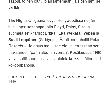
saapui, toinen joutui pian lähtemään, ja sitten lähti se
yksikin.
The Nights Of Iguana levytti Hollywoodissa neljän
biisin ep:n kokoonpanolla Floyd, Delay, Sika ja
suomalaiset kitaristit
Erkka ”Eka Wekara” Vepsä
ja
Sauli Leppänen
(Giddyups). Äänitteen rahoitti Poko
Rekords – Helenius mainitsee elämäkerrassaan sen
maksaneen ”parin albumin verran”. Kesäkuussa 1990
yhtye soitti suomessa viitisentoista keikkaa jälleen eri
kokoonpanolla.
BROKEN HEEL • EP-LEVYLTÄ
THE NIGHTS OF IGUANA
1990