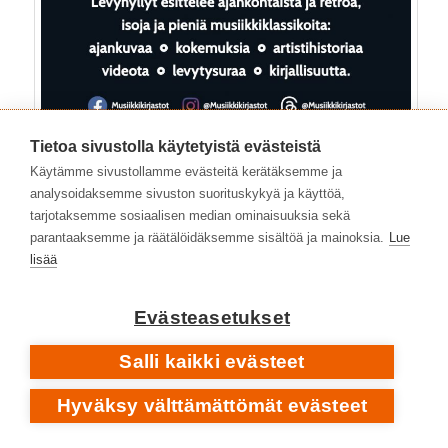
Tietoa sivustolla käytetyistä evästeistä
Käytämme sivustollamme evästeitä kerätäksemme ja
analysoidaksemme sivuston suorituskykyä ja käyttöä,
tarjotaksemme sosiaalisen median ominaisuuksia sekä
parantaaksemme ja räätälöidäksemme sisältöä ja mainoksia.
Lue
lisää
Evästeasetukset
Kategoriat:
Yleinen
|
Avainsanat:
1980-luku
,
1990-luku
,
Europa Pete
,
General Njassa
,
Grapefruit Tree
,
Helenius
Salli kaikki evästeet
Epe
,
Isohanni Tero
,
Kolanen Dile
,
Kukkonen Veli-Sakari
,
Leppänen Sauli
,
Oinonen Puka
,
Paajanen
,
Perusjätkä
Hyväksy välttämättömät evästeet
Maukka
,
Pin Ups
,
Poko Rekords
,
rock
,
Suomi
,
Superstar
Floyd
,
The Gift
,
The Nights Of Iguana
,
Wekara Eka
|
1