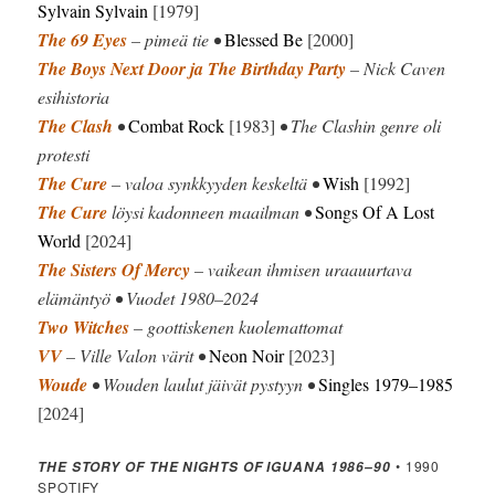
Sylvain Sylvain
[1979]
The 69 Eyes
– pimeä tie •
Blessed Be
[2000]
The Boys Next Door ja The Birthday Party
– Nick Caven
esihistoria
The Clash
•
Combat Rock
[1983]
• The Clashin genre oli
protesti
The Cure
– valoa synkkyyden keskeltä •
Wish
[1992]
The Cure
löysi kadonneen maailman •
Songs Of A Lost
World
[2024]
The Sisters Of Mercy
– vaikean ihmisen uraauurtava
elämäntyö • Vuodet 1980–2024
Two Witches
– goottiskenen kuolemattomat
VV
– Ville Valon värit •
Neon Noir
[2023]
Woude
• Wouden laulut jäivät pystyyn •
Singles 1979–1985
[2024]
• 1990
THE STORY OF THE NIGHTS OF IGUANA 1986–90
SPOTIFY