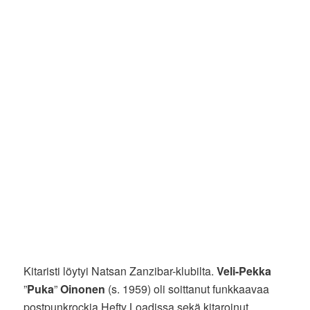
Kitaristi löytyi Natsan Zanzibar-klubilta.
Veli-Pekka
”
Puka
”
Oinonen
(s. 1959) oli soittanut funkkaavaa
postpunkrockia Hefty Loadissa sekä kitaroinut