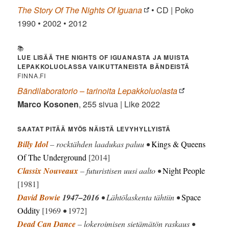
The Story Of The Nights Of Iguana
• CD | Poko
1990 • 2002 • 2012
📚
LUE LISÄÄ THE NIGHTS OF IGUANASTA JA MUISTA
LEPAKKOLUOLASSA VAIKUTTANEISTA BÄNDEISTÄ
FINNA.FI
Bändilaboratorio – tarinoita Lepakkoluolasta
Marco Kosonen
, 255 sivua | Like 2022
SAATAT PITÄÄ MYÖS NÄISTÄ LEVYHYLLYISTÄ
Billy Idol
– rocktähden laadukas paluu •
Kings & Queens
Of The Underground
[2014]
Classix Nouveaux
– futuristisen uusi aalto •
Night People
[1981]
David Bowie
1947–2016
• Lähtölaskenta tähtiin •
Space
Oddity
[1969
•
1972]
Dead Can Dance
– lokeroimisen sietämätön raskaus •