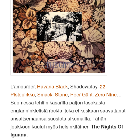
L’amourder,
Havana Black
, Shadowplay,
22-
Pistepirkko
,
Smack
,
Stone
,
Peer Günt
,
Zero Nine
…
Suomessa tehtiin kasarilla paljon tasokasta
englanninkielistä rockia, joka ei koskaan saavuttanut
ansaitsemaansa suosiota ulkomailla. Tähän
joukkoon kuului myös helsinkiläinen
The Nights Of
Iguana
.