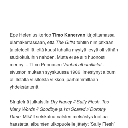
Epe Helenius kertoo
Timo Kanervan
kirjoittamassa
elämäkerrassaan, että
The Giftiä
tehtiin niin pitkään
ja pieteetillä, että kuusi tuhatta myytyä levyä oli vähän
studiokuluihin nähden. Mutta ei se silti huonosti
mennyt – Timo Pennasen
Vanhat albumilistat
-
sivuston mukaan syyskuussa 1986 ilmestynyt albumi
oli listalla viisitoista viikkoa, parhaimmillaan
yhdeksäntenä.
Singleinä julkaistiin
Dry Nancy // Sally Flesh
,
Too
Many Words // Goodbye
ja
I’m Scared // Dorothy
Dime
. Mikäli seiskatuumaisten metsästys tuottaa
haastetta, albumien ulkopuolelle jätetyt ’Sally Flesh’