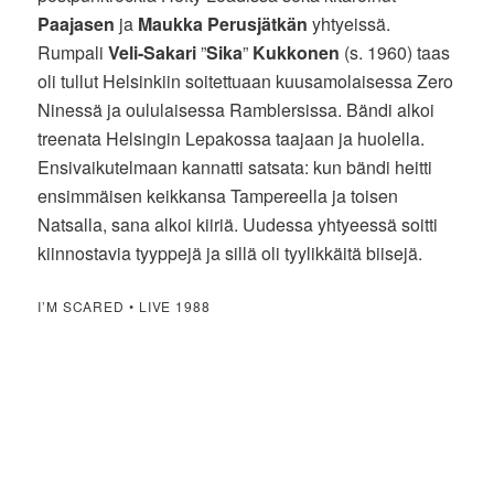
Paajasen
ja
Maukka Perusjätkän
yhtyeissä.
Rumpali
Veli-Sakari
”
Sika
”
Kukkonen
(s. 1960) taas
oli tullut Helsinkiin soitettuaan kuusamolaisessa Zero
Ninessä ja oululaisessa Ramblersissa. Bändi alkoi
treenata Helsingin Lepakossa taajaan ja huolella.
Ensivaikutelmaan kannatti satsata: kun bändi heitti
ensimmäisen keikkansa Tampereella ja toisen
Natsalla, sana alkoi kiiriä. Uudessa yhtyeessä soitti
kiinnostavia tyyppejä ja sillä oli tyylikkäitä biisejä.
I’M SCARED • LIVE 1988