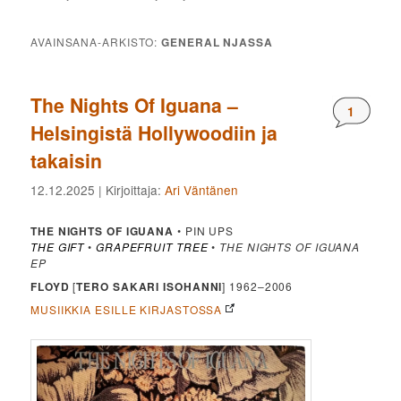
AVAINSANA-ARKISTO:
GENERAL NJASSA
The Nights Of Iguana –
Komment
1
Helsingistä Hollywoodiin ja
takaisin
12.12.2025
| Kirjoittaja:
Ari Väntänen
THE NIGHTS OF IGUANA
• PIN UPS
THE GIFT
•
GRAPEFRUIT TREE
•
THE NIGHTS OF IGUANA
EP
FLOYD
[
TERO SAKARI
ISOHANNI
] 1962–2006
MUSIIKKIA ESILLE KIRJASTOSSA