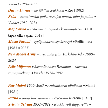
Vuodet 1981–2022
Duran Duran
– tie tähtien joukkoon •
Rio
[1982]
Keba
– suomirockin poikaressujen nousu, tuho ja paluu •
Vuodet 1982–2024
Maj Karma
– ristiriitaisia tunteita kriisitilanteissa •
101
tapaa olla vapaa
[2018]
Musta Paraati
– tyylipuhdasta synkistelyä •
Peilitalossa
[1983
•
2023]
New Model Army
– arga män från Yorkshire • År 1980–
2024
Pelle Miljoona
• Savonlinnasta Berliiniin – raivosta
romantiikkaan • Vuodet 1978–1982
Pete Malmi
1960–2007
• Antisankarin tähtihetki •
Malmi
[1981]
Ratsia
– pirun harvinaista rock’n’rollia •
Ratsia
[1979]
Sylvain Sylvain
1951–2021
• Rockia roll-diggareille •