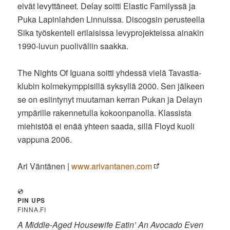
eivät levyttäneet. Delay soitti Elastic Familyssä ja
Puka Lapinlahden Linnuissa. Discogsin perusteella
Sika työskenteli erilaisissa levyprojekteissa ainakin
1990-luvun puoliväliin saakka.
The Nights Of Iguana soitti yhdessä vielä Tavastia-
klubin kolmekymppisillä syksyllä 2000. Sen jälkeen
se on esiintynyt muutaman kerran Pukan ja Delayn
ympärille rakennetulla kokoonpanolla. Klassista
miehistöä ei enää yhteen saada, sillä Floyd kuoli
vappuna 2006.
Ari Väntänen |
www.arivantanen.com
💿
PIN UPS
FINNA.FI
A Middle-Aged Housewife Eatin’ An Avocado Even