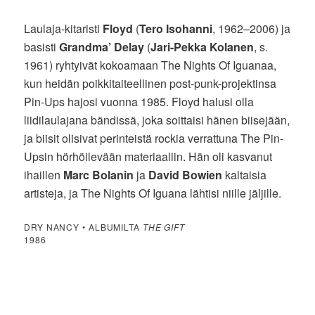
Laulaja-kitaristi
Floyd
(
Tero Isohanni
, 1962–2006) ja
basisti
Grandma’ Delay
(
Jari-Pekka Kolanen
, s.
1961) ryhtyivät kokoamaan The Nights Of Iguanaa,
kun heidän poikkitaiteellinen post-punk-projektinsa
Pin-Ups hajosi vuonna 1985. Floyd halusi olla
liidilaulajana bändissä, joka soittaisi hänen biisejään,
ja biisit olisivat perinteistä rockia verrattuna The Pin-
Upsin hörhöilevään materiaaliin. Hän oli kasvanut
ihaillen
Marc Bolanin
ja
David Bowien
kaltaisia
artisteja, ja The Nights Of Iguana lähtisi niille jäljille.
DRY NANCY • ALBUMILTA
THE GIFT
1986