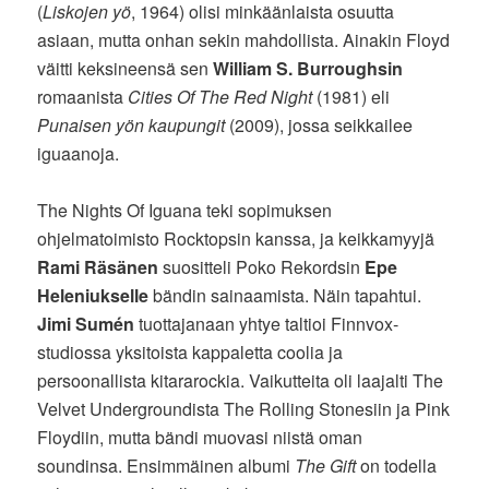
(
Liskojen yö
, 1964) olisi minkäänlaista osuutta
asiaan, mutta onhan sekin mahdollista. Ainakin Floyd
väitti keksineensä sen
William S. Burroughsin
romaanista
Cities Of The Red Night
(1981) eli
Punaisen yön kaupungit
(2009), jossa seikkailee
iguaanoja.
The Nights Of Iguana teki sopimuksen
ohjelmatoimisto Rocktopsin kanssa, ja keikkamyyjä
Rami Räsänen
suositteli Poko Rekordsin
Epe
Heleniukselle
bändin sainaamista. Näin tapahtui.
Jimi Sumén
tuottajanaan yhtye taltioi Finnvox-
studiossa yksitoista kappaletta coolia ja
persoonallista kitararockia. Vaikutteita oli laajalti The
Velvet Undergroundista The Rolling Stonesiin ja Pink
Floydiin, mutta bändi muovasi niistä oman
soundinsa. Ensimmäinen albumi
The Gift
on todella