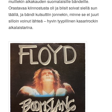
muillekin aikakauden suomalaisille bändeille.
Orastavaa kiinnostusta oli ja biisit soivat siellä sun
täällä, ja bändi kutsuttiin jonnekin, minne se ei juuri
silloin voinut lähteä – hyvin tyypillinen kasarirockin
aikalaistarina.