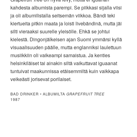
kahdesta albumista parempi. Se piikkasi sijalla viisi
ja oli albumilistalla seitsemän viikkoa. Bändi teki
kiertueita pitkin maata ja loisti livebändinä, mutta jäi
silti vieraaksi suurelle yleisölle. Ehkä se johtui
kielestä. Dingonjälkeisen ajan Suomi ymmärsi kyllä
visuaalisuuden päälle, mutta englanniksi laulettuun
musiikkiin oli vaikeampi samaistua. Ja kenties
helsinkiläiset tai ainakin siltä vaikuttavat iguaanat
tuntuivat maakunnissa etäisemmiltä kuin vaikkapa
veikeästi jorisevat porilaiset.
BAD DRINKER • ALBUMILTA
GRAPEFRUIT TREE
1987