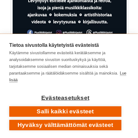
Tietoa sivustolla käytetyistä evästeistä
Käytämme sivustollamme evästeitä kerätäksemme ja
analysoidaksemme sivuston suorituskykyä ja käyttöä,
tarjotaksemme sosiaalisen median ominaisuuksia sekä
parantaaksemme ja räätälöidäksemme sisältöä ja mainoksia.
Lue
lisää
Evästeasetukset
Kategoriat:
Yleinen
|
Avainsanat:
1980-luku
,
1990-luku
,
Europa Pete
,
General Njassa
,
Grapefruit Tree
,
Helenius
Salli kaikki evästeet
Epe
,
Isohanni Tero
,
Kolanen Dile
,
Kukkonen Veli-Sakari
,
Leppänen Sauli
,
Oinonen Puka
,
Paajanen
,
Perusjätkä
Hyväksy välttämättömät evästeet
Maukka
,
Pin Ups
,
Poko Rekords
,
rock
,
Suomi
,
Superstar
Floyd
,
The Gift
,
The Nights Of Iguana
,
Wekara Eka
|
1