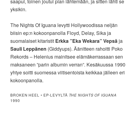
saapui, toinen joutui pian lähtemään, ja sitten lähti se
yksikin.
The Nights Of Iguana levytti Hollywoodissa neljän
biisin ep:n kokoonpanolla Floyd, Delay, Sika ja
suomalaiset kitaristit
Erkka ”Eka Wekara” Vepsä
ja
Sauli Leppänen
(Giddyups). Äänitteen rahoitti Poko
Rekords – Helenius mainitsee elämäkerrassaan sen
maksaneen ”parin albumin verran”. Kesäkuussa 1990
yhtye soitti suomessa viitisentoista keikkaa jälleen eri
kokoonpanolla.
BROKEN HEEL • EP-LEVYLTÄ
THE NIGHTS OF IGUANA
1990