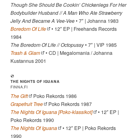
Though She Should Be Cookin’ Chickenlegs For Her
Bodybuilder Husband // A Man Who Ate Strawberry
Jelly And Became A Vee-Vee
• 7″ | Johanna 1983
Boredom Of Life
• 12″ EP | Freehands Records
1984
The Boredom Of Life // Octopussy
• 7″ | VIP 1985
Trash & Glam
• CD | Megalomania / Johanna
Kustannus 2001
💿
THE NIGHTS OF IGUANA
FINNA.FI
The Gift
Poko Rekords 1986
Grapefruit Tree
Poko Rekords 1987
The Nights Of Iguana [Poko-klassikot]
• 12″ EP |
Poko Rekords 1990
The Nights Of Iguana
• 12″ EP | Poko Rekords
1990