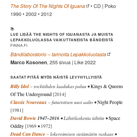
The Story Of The Nights Of Iguana
• CD | Poko
1990 • 2002 • 2012
📚
LUE LISÄÄ THE NIGHTS OF IGUANASTA JA MUISTA
LEPAKKOLUOLASSA VAIKUTTANEISTA BÄNDEISTÄ
FINNA.FI
Bändilaboratorio – tarinoita Lepakkoluolasta
Marco Kosonen
, 255 sivua | Like 2022
SAATAT PITÄÄ MYÖS NÄISTÄ LEVYHYLLYISTÄ
Billy Idol
– rocktähden laadukas paluu •
Kings & Queens
Of The Underground
[2014]
Classix Nouveaux
– futuristisen uusi aalto •
Night People
[1981]
David Bowie
1947–2016
• Lähtölaskenta tähtiin •
Space
Oddity
[1969
•
1972]
Dead Can Dance
– lokeroimisen sietämätön raskaus •