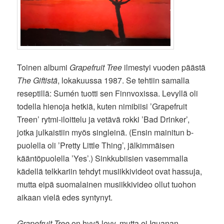
Toinen albumi
Grapefruit Tree
ilmestyi vuoden päästä
The Giftistä
, lokakuussa 1987. Se tehtiin samalla
reseptillä: Sumén tuotti sen Finnvoxissa. Levyllä oli
todella hienoja hetkiä, kuten nimibiisi ’Grapefruit
Treen’ rytmi-iloittelu ja vetävä rokki ’Bad Drinker’,
jotka julkaistiin myös singleinä. (Ensin mainitun b-
puolella oli ’Pretty Little Thing’, jälkimmäisen
kääntöpuolella ’Yes’.) Sinkkubiisien vasemmalla
kädellä telkkariin tehdyt musiikkivideot ovat hassuja,
mutta eipä suomalainen musiikkivideo ollut tuohon
aikaan vielä edes syntynyt.
Grapefruit Tree
on hyvä levy, mutta ei Iguanan