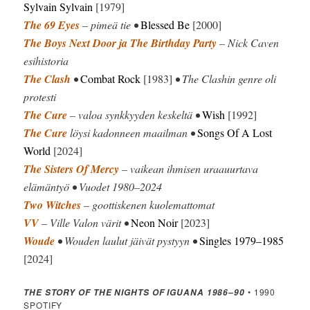
Sylvain Sylvain
[1979]
The 69 Eyes
– pimeä tie •
Blessed Be
[2000]
The Boys Next Door ja The Birthday Party
– Nick Caven
esihistoria
The Clash
•
Combat Rock
[1983]
• The Clashin genre oli
protesti
The Cure
– valoa synkkyyden keskeltä •
Wish
[1992]
The Cure
löysi kadonneen maailman •
Songs Of A Lost
World
[2024]
The Sisters Of Mercy
– vaikean ihmisen uraauurtava
elämäntyö • Vuodet 1980–2024
Two Witches
– goottiskenen kuolemattomat
VV
– Ville Valon värit •
Neon Noir
[2023]
Woude
• Wouden laulut jäivät pystyyn •
Singles 1979–1985
[2024]
• 1990
THE STORY OF THE NIGHTS OF IGUANA 1986–90
SPOTIFY