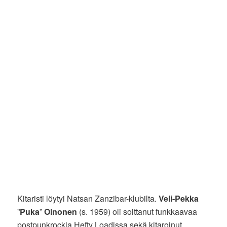
Kitaristi löytyi Natsan Zanzibar-klubilta.
Veli-Pekka
”
Puka
”
Oinonen
(s. 1959) oli soittanut funkkaavaa
postpunkrockia Hefty Loadissa sekä kitaroinut