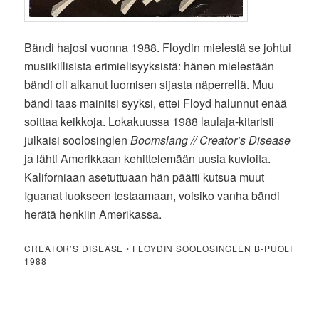
Bändi hajosi vuonna 1988. Floydin mielestä se johtui
musiikillisista erimielisyyksistä: hänen mielestään
bändi oli alkanut luomisen sijasta näperrellä. Muu
bändi taas mainitsi syyksi, ettei Floyd halunnut enää
soittaa keikkoja. Lokakuussa 1988 laulaja-kitaristi
julkaisi soolosinglen
Boomslang // Creator’s Disease
ja lähti Amerikkaan kehittelemään uusia kuvioita.
Kaliforniaan asetuttuaan hän päätti kutsua muut
Iguanat luokseen testaamaan, voisiko vanha bändi
herätä henkiin Amerikassa.
CREATOR’S DISEASE • FLOYDIN SOOLOSINGLEN B-PUOLI
1988