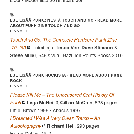
sidor • Modernista 2016, 602 sidor
📚
LUE LISÄÄ PUNKZINESTÄ TOUCH AND GO • READ MORE
ABOUT PUNK ZINE TOUCH AND GO
FINNA.FI
Touch And Go: The Complete Hardcore Punk Zine
’79–’83
Toimittajat
Tesco Vee
,
Dave Stimson
&
Steve Miller
, 546 sivua | Bazillion Points Books 2010
📚
LUE LISÄÄ PUNK ROCKISTA • READ MORE ABOUT PUNK
ROCK
FINNA.FI
Please Kill Me – The Uncensored Oral History Of
Punk
Legs McNeil
&
Gillian McCain
, 525 pages |
Little, Brown 1996 • Abacus 1997
I Dreamed I Was A Very Clean Tramp – An
Autobiography
Richard Hell
, 293 pages |
HarperCollins 2013