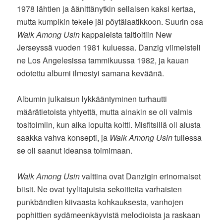
1978 lähtien ja äänittänytkin sellaisen kaksi kertaa,
mutta kumpikin tekele jäi pöytälaatikkoon. Suurin osa
Walk Among Usin
kappaleista taltioitiin New
Jerseyssä vuoden 1981 kuluessa. Danzig viimeisteli
ne Los Angelesissa tammikuussa 1982, ja kauan
odotettu albumi ilmestyi samana keväänä.
Albumin julkaisun lykkääntyminen turhautti
määrätietoista yhtyettä, mutta ainakin se oli valmis
tositoimiin, kun aika lopulta koitti. Misfitsillä oli alusta
saakka vahva konsepti, ja
Walk Among Usin
tullessa
se oli saanut ideansa toimimaan.
Walk Among Usin
valttina ovat Danzigin erinomaiset
biisit. Ne ovat tyylitajuisia sekoitteita varhaisten
punkbändien kiivaasta kohkauksesta, vanhojen
pophittien sydämeenkäyvistä melodioista ja raskaan