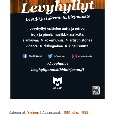
Kategoriat:
Yleinen
|
Avainsanat:
1980-luku
,
1982
,