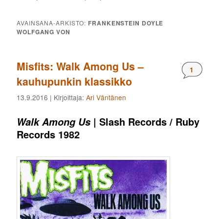
AVAINSANA-ARKISTO:
FRANKENSTEIN DOYLE
WOLFGANG VON
Misfits: Walk Among Us –
Komment
1
kauhupunkin klassikko
13.9.2016
| Kirjoittaja:
Ari Väntänen
| Slash Records / Ruby
Walk Among Us
Records 1982