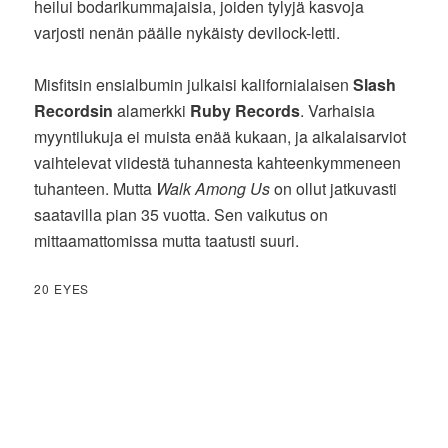
heilui bodarikummajaisia, joiden tylyjä kasvoja
varjosti nenän päälle nykäisty devilock-letti.
Misfitsin ensialbumin julkaisi kalifornialaisen
Slash
Recordsin
alamerkki
Ruby Records
. Varhaisia
myyntilukuja ei muista enää kukaan, ja aikalaisarviot
vaihtelevat viidestä tuhannesta kahteenkymmeneen
tuhanteen. Mutta
Walk Among Us
on ollut jatkuvasti
saatavilla pian 35 vuotta. Sen vaikutus on
mittaamattomissa mutta taatusti suuri.
20 EYES