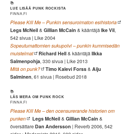
📚
LUE LISÄÄ PUNK ROCKISTA
FINNA.FI
Please Kill Me – Punkin sensuroimaton esihistoria
Legs McNeil
&
Gillian McCain
& kääntäjä
Ike Vil
,
542 sivua | Like 2004
Sopeutumattomien sukupolvi – punkin kummisedän
muistelmat
Richard Hell
& kääntäjä
Ilkka
Salmenpohja
, 330 sivua | Like 2013
Mitä on punk?
Timo Kalevi Forss
&
Aiju
Salminen
, 61 sivua | Rosebud 2018
📚
LÄS MERA OM PUNK ROCK
FINNA.FI
Please Kill Me – den ocensurerande historien om
punken
Legs McNeil
&
Gillian McCain
&
översättare
Dan
Andersson
| Reverb 2006, 542