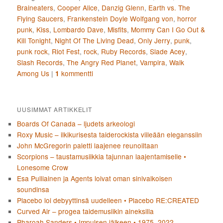
Braineaters
,
Cooper Alice
,
Danzig Glenn
,
Earth vs. The
Flying Saucers
,
Frankenstein Doyle Wolfgang von
,
horror
punk
,
Kiss
,
Lombardo Dave
,
Misfits
,
Mommy Can I Go Out &
Kill Tonight
,
Night Of The Living Dead
,
Only Jerry
,
punk
,
punk rock
,
Riot Fest
,
rock
,
Ruby Records
,
Slade Acey
,
Slash Records
,
The Angry Red Planet
,
Vampira
,
Walk
Among Us
|
kommentti
1
UUSIMMAT ARTIKKELIT
Boards Of Canada – ljudets arkeologi
Roxy Music – ilkikurisesta taiderockista viileään eleganssiin
John McGregorin paletti laajenee reunoiltaan
Scorpions – taustamusiikkia tajunnan laajentamiselle •
Lonesome Crow
Esa Pulliainen ja Agents loivat oman sinivalkoisen
soundinsa
Placebo loi debyyttinsä uudelleen • Placebo RE:CREATED
Curved Air – progea taidemusiikin aineksilla
Pharoah Sanders • Impulsen jälkeen • 1975–2022