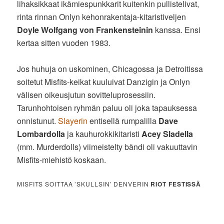
lihaksikkaat ikämiespunkkarit kuitenkin pullistelivat,
rinta rinnan Onlyn kehonrakentaja-kitaristiveljen
Doyle Wolfgang von Frankensteinin
kanssa. Ensi
kertaa sitten vuoden 1983.
Jos huhuja on uskominen, Chicagossa ja Detroitissa
soitetut Misfits-keikat kuuluivat Danzigin ja Onlyn
välisen oikeusjutun sovitteluprosessiin.
Tarunhohtoisen ryhmän paluu oli joka tapauksessa
onnistunut.
Slayerin
entisellä rumpalilla
Dave
Lombardolla
ja kauhurokkikitaristi
Acey Sladella
(mm. Murderdolls) viimeistelty bändi oli vakuuttavin
Misfits-miehistö koskaan.
MISFITS SOITTAA ’SKULLSIN’ DENVERIN
RIOT FESTISSÄ