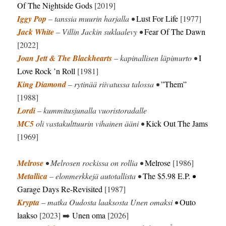
Of The Nightside Gods
[2019]
Iggy Pop
– tanssia muurin harjalla •
Lust For Life
[1977]
Jack White
– Villin Jackin suklaalevy •
Fear Of The Dawn
[2022]
Joan Jett & The Blackhearts
– kapinallisen läpimurto •
I
Love Rock ’n Roll
[1981]
King Diamond
– rytinää riivatussa talossa •
”Them”
[1988]
Lordi
– kummitusjunalla vuoristoradalle
MC5
oli vastakulttuurin vihainen ääni •
Kick Out The Jams
[1969]
Melrose
• Melrosen rockissa on rollia •
Melrose
[1986]
Metallica
– elonmerkkejä autotallista •
The $5.98 E.P.
•
Garage Days Re-Revisited
[1987]
Krypta
– matka Oudosta laaksosta Unen omaksi •
Outo
laakso
[2023] ➡️
Unen oma
[2026]