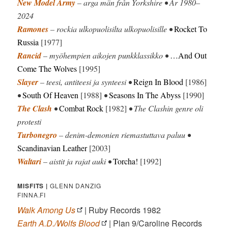
New Model Army
– arga män från Yorkshire • År 1980–
2024
Ramones
– rockia ulkopuolisilta ulkopuolisille •
Rocket To
Russia
[1977]
Rancid
– myöhempien aikojen punkklassikko •
…And Out
Come The Wolves
[1995]
Slayer
– teesi, antiteesi ja synteesi •
Reign In Blood
[1986]
•
South Of Heaven
[1988]
•
Seasons In The Abyss
[1990]
The Clash
•
Combat Rock
[1982]
• The Clashin genre oli
protesti
Turbonegro
– denim-demonien riemastuttava paluu •
Scandinavian Leather
[2003]
Waltari
– aistit ja rajat auki •
Torcha!
[1992]
MISFITS |
GLENN DANZIG
FINNA.FI
Walk Among Us
| Ruby Records 1982
Earth A.D./Wolfs Blood
| Plan 9/Caroline Records