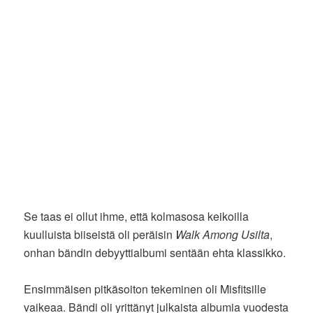
Se taas ei ollut ihme, että kolmasosa keikoilla
kuulluista biiseistä oli peräisin
Walk Among Usilta
,
onhan bändin debyyttialbumi sentään ehta klassikko.
Ensimmäisen pitkäsoiton tekeminen oli Misfitsille
vaikeaa. Bändi oli yrittänyt julkaista albumia vuodesta