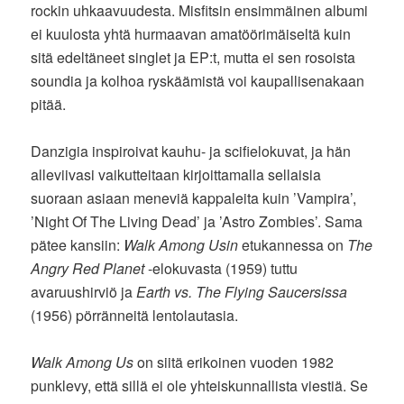
rockin uhkaavuudesta. Misfitsin ensimmäinen albumi
ei kuulosta yhtä hurmaavan amatöörimäiseltä kuin
sitä edeltäneet singlet ja EP:t, mutta ei sen rosoista
soundia ja kolhoa ryskäämistä voi kaupallisenakaan
pitää.
Danzigia inspiroivat kauhu- ja scifielokuvat, ja hän
alleviivasi vaikutteitaan kirjoittamalla sellaisia
suoraan asiaan meneviä kappaleita kuin ’Vampira’,
’Night Of The Living Dead’ ja ’Astro Zombies’. Sama
pätee kansiin:
Walk Among Usin
etukannessa on
The
Angry Red Planet
-elokuvasta (1959) tuttu
avaruushirviö ja
Earth vs. The Flying Saucersissa
(1956) pörränneitä lentolautasia.
Walk Among Us
on siitä erikoinen vuoden 1982
punklevy, että sillä ei ole yhteiskunnallista viestiä. Se