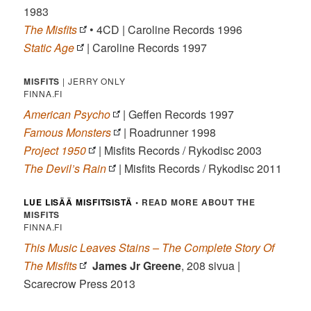
1983
The Misfits
• 4CD | Caroline Records 1996
Static Age
| Caroline Records 1997
MISFITS
| JERRY ONLY
FINNA.FI
American Psycho
| Geffen Records 1997
Famous Monsters
| Roadrunner 1998
Project 1950
| Misfits Records / Rykodisc 2003
The Devil’s Rain
| Misfits Records / Rykodisc 2011
LUE LISÄÄ MISFITSISTÄ
• READ MORE ABOUT THE
MISFITS
FINNA.FI
This Music Leaves Stains – The Complete Story Of
The Misfits
James Jr Greene
, 208 sivua |
Scarecrow Press 2013