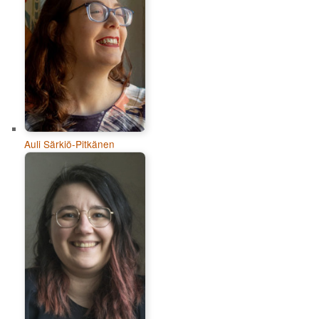
Auli Särkiö-Pitkänen