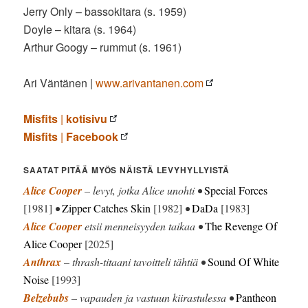
Jerry Only – bassokitara (s. 1959)
Doyle – kitara (s. 1964)
Arthur Googy – rummut (s. 1961)
Ari Väntänen |
www.arivantanen.com
Misfits
|
kotisivu
Misfits
|
Facebook
SAATAT PITÄÄ MYÖS NÄISTÄ LEVYHYLLYISTÄ
Alice Cooper
– levyt, jotka Alice unohti •
Special Forces
[1981]
•
Zipper Catches Skin
[1982]
•
DaDa
[1983]
Alice Cooper
etsii menneisyyden taikaa •
The Revenge Of
Alice Cooper
[2025]
Anthrax
– thrash-titaani tavoitteli tähtiä •
Sound Of White
Noise
[1993]
Belzebubs
– vapauden ja vastuun kiirastulessa •
Pantheon