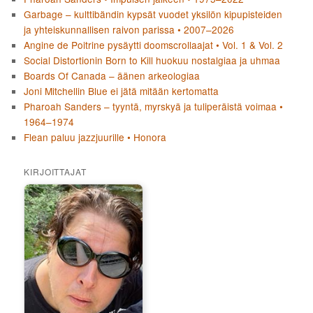
Garbage – kulttibändin kypsät vuodet yksilön kipupisteiden
ja yhteiskunnallisen raivon parissa • 2007–2026
Angine de Poitrine pysäytti doomscrollaajat • Vol. 1 & Vol. 2
Social Distortionin Born to Kill huokuu nostalgiaa ja uhmaa
Boards Of Canada – äänen arkeologiaa
Joni Mitchellin Blue ei jätä mitään kertomatta
Pharoah Sanders – tyyntä, myrskyä ja tuliperäistä voimaa •
1964–1974
Flean paluu jazzjuurille • Honora
KIRJOITTAJAT