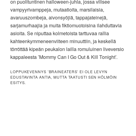
on puolituntinen halloween-juhla, jossa vilisee
vampyyrivamppeja, mutaatioita, marsilaisia,
avaruuszombeja, aivonsyöjiä, tappajateinejä,
sarjamurhaajia ja muita fiktiomuotoisina ilahduttavia
asioita. Se niputtaa kolmetoista tarttuvaa rallia
kahteenkymmeneenviiteen minuuttiin, ja keskellä
törröttää kipeän peukalon lailla romuluinen liveversio
kappaleesta ’Mommy Can I Go Out & Kill Tonight’.
LOPPUKEVENNYS ’BRAINEATERS’ EI OLE LEVYN
EDUSTAVINTA ANTIA, MUTTA TAATUSTI SEN HÖLMÖIN
ESITYS.