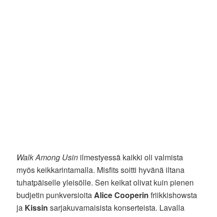
Walk Among Usin
ilmestyessä kaikki oli valmista
myös keikkarintamalla. Misfits soitti hyvänä iltana
tuhatpäiselle yleisölle. Sen keikat olivat kuin pienen
budjetin punkversioita
Alice Cooperin
friikkishowsta
ja
Kissin
sarjakuvamaisista konserteista. Lavalla