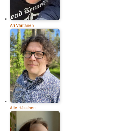
Ari Väntänen
Atte Häkkinen