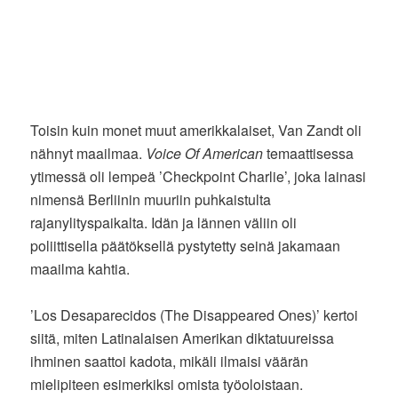
Toisin kuin monet muut amerikkalaiset, Van Zandt oli
nähnyt maailmaa.
Voice Of American
temaattisessa
ytimessä oli lempeä ’Checkpoint Charlie’, joka lainasi
nimensä Berliinin muuriin puhkaistulta
rajanylityspaikalta. Idän ja lännen väliin oli
poliittisella päätöksellä pystytetty seinä jakamaan
maailma kahtia.
’Los Desaparecidos (The Disappeared Ones)’ kertoi
siitä, miten Latinalaisen Amerikan diktatuureissa
ihminen saattoi kadota, mikäli ilmaisi väärän
mielipiteen esimerkiksi omista työoloistaan.