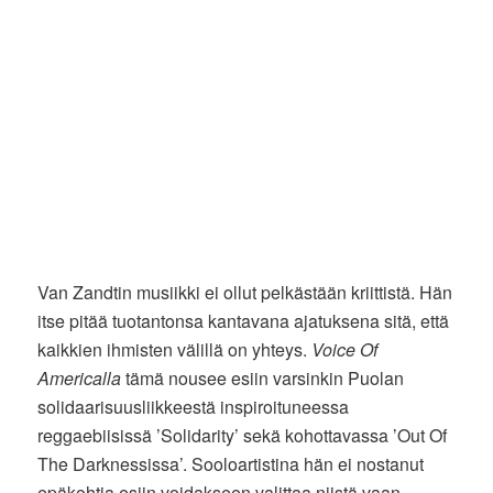
Van Zandtin musiikki ei ollut pelkästään kriittistä. Hän
itse pitää tuotantonsa kantavana ajatuksena sitä, että
kaikkien ihmisten välillä on yhteys.
Voice Of
Americalla
tämä nousee esiin varsinkin Puolan
solidaarisuusliikkeestä inspiroituneessa
reggaebiisissä ’Solidarity’ sekä kohottavassa ’Out Of
The Darknessissa’. Sooloartistina hän ei nostanut
epäkohtia esiin voidakseen valittaa niistä vaan