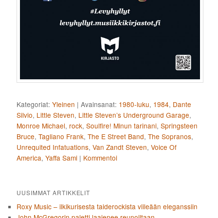
Kategoriat:
Yleinen
|
Avainsanat:
1980-luku
,
1984
,
Dante
Silvio
,
Little Steven
,
Little Steven’s Underground Garage
,
Monroe Michael
,
rock
,
Soulfire! Minun tarinani
,
Springsteen
Bruce
,
Tagliano Frank
,
The E Street Band
,
The Sopranos
,
Unrequited Infatuations
,
Van Zandt Steven
,
Voice Of
America
,
Yaffa Sami
|
Kommentoi
UUSIMMAT ARTIKKELIT
Roxy Music – ilkikurisesta taiderockista viileään eleganssiin
John McGregorin paletti laajenee reunoiltaan