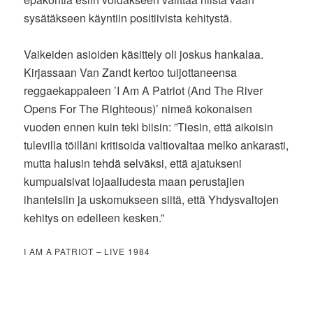
sysätäkseen käyntiin positiivista kehitystä.
Vaikeiden asioiden käsittely oli joskus hankalaa.
Kirjassaan Van Zandt kertoo tuijottaneensa
reggaekappaleen ’I Am A Patriot (And The River
Opens For The Righteous)’ nimeä kokonaisen
vuoden ennen kuin teki biisin: ”Tiesin, että aikoisin
tulevilla töilläni kritisoida valtiovaltaa melko ankarasti,
mutta halusin tehdä selväksi, että ajatukseni
kumpuaisivat lojaaliudesta maan perustajien
ihanteisiin ja uskomukseen siitä, että Yhdysvaltojen
kehitys on edelleen kesken.”
I AM A PATRIOT – LIVE 1984