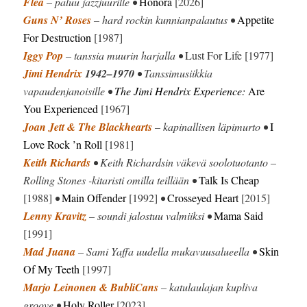
Flea
– paluu jazzjuurille •
Honora
[2026]
Guns N’ Roses
– hard rockin kunnianpalautus •
Appetite
For Destruction
[1987]
Iggy Pop
– tanssia muurin harjalla •
Lust For Life [1977]
Jimi Hendrix
1942–1970
• Tanssimusiikkia
vapaudenjanoisille •
The Jimi Hendrix Experience:
Are
You Experienced
[1967]
Joan Jett & The Blackhearts
– kapinallisen läpimurto •
I
Love Rock ’n Roll
[1981]
Keith Richards
• Keith Richardsin väkevä soolotuotanto –
Rolling Stones -kitaristi omilla teillään •
Talk Is Cheap
[1988]
•
Main Offender
[1992]
•
Crosseyed Heart
[2015]
Lenny Kravitz
– soundi jalostuu valmiiksi •
Mama Said
[1991]
Mad Juana
– Sami Yaffa uudella mukavuusalueella •
Skin
Of My Teeth
[1997]
Marjo Leinonen & BubliCans
– katulaulajan kupliva
groove •
Holy Roller
[2023]