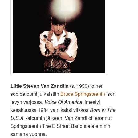
Little Steven Van Zandtin
(s. 1950) toinen
sooloalbumi julkaistiin
Bruce Springsteenin
ison
levyn varjossa.
Voice Of America
ilmestyi
kesäkuussa 1984 vain kaksi viikkoa
Born In The
U.S.A.
-albumin jälkeen. Van Zandt oli eronnut
Springsteenin The E Street Bandista aiemmin
samana vuonna.