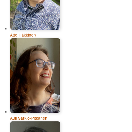
Atte Häkkinen
Auli Särkiö-Pitkänen