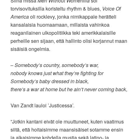
Siinä missä
Men Without Womenilla
soi
torvisovituksilla koristeltu rhythm & blues,
Voice Of
America
oli rocklevy, jonka nimikappale herätteli
kansalaisia huomaamaan, millaista vahinkoa
reaganilainen ulkopolitiikka teki amerikkalaisille
perheille sen sijaan, että hallinto olisi korjannut maan
sisäisiä ongelmia.
–
Somebody’s country, somebody’s war,
nobody knows just what they’re fighting for
Somebody’s baby dressed in black,
there’s a war at home but he ain’t never coming back
,
Van Zandt lauloi ’Justicessa’.
”Jotkin kantani eivät ole muuttuneet, kuten vaatimus
siitä, että hoitaisimme maansisäiset sotamme ensin
ja alkaisimme kohdella mustia sekä latino- ja