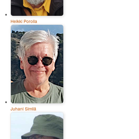
Heikki Poroila
Juhani Similä