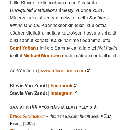
Little Stevenin kiinnostava omaelämäkerta
Unrequited Infatuations
ilmestyi vuonna 2021.
Minerva julkaisi sen suomeksi nimellä
Soulfire! –
Minun tarinani
. Käännöksenkin teksti kuulostaa
päähenkilöltään, mutta alkuteoksen hassuja virheitä
olisi saanut korjata. Kaikkihan me tiedämme, ettei
Sami Yaffan
nimi ole Sammy Jaffa ja ettei
Not Fakin’
It
ollut
Michael Monroen
ensimmäinen sooloalbumi.
Ari Väntänen |
www.arivantanen.com
Stevie Van Zandt
|
Facebook
Stevie Van Zandt
|
Instagram
SAATAT PITÄÄ MYÖS NÄISTÄ LEVYHYLLYISTÄ
Bruce Springsteen
– ihmisen uskosta huomiseen •
The
Rising
[2002]