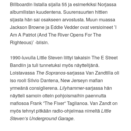
Billboardin listalla sijalla 55 ja esimerkiksi Norjassa
albumilistan kuudentena. Suurensuurten hittien
sijasta hän sai osakseen arvostusta. Muun muassa
Jackson Browne ja Eddie Vedder ovat versioineet ’I
Am A Patriot (And The River Opens For The
Righteous)’ -biisin.
1990-luvulla Little Steven liittyi takaisin The E Street
Bandiin ja tuli tunnetuksi myös näyttelijänä.
Loistavassa
The Sopranos
-sarjassa Van Zandtilla oli
iso rooli Silvio Dantena, New Jerseyn mafian
yrmeänä consiglierena.
Lilyhammer
-sarjassa hän
näytteli samoin ottein pohjoismaihin paennutta
mafiosoa Frank ”The Fixer” Taglianoa. Van Zandt on
myös tehnyt pitkään radio-ohjelmaa nimeltä
Little
Steven’s Underground Garage
.