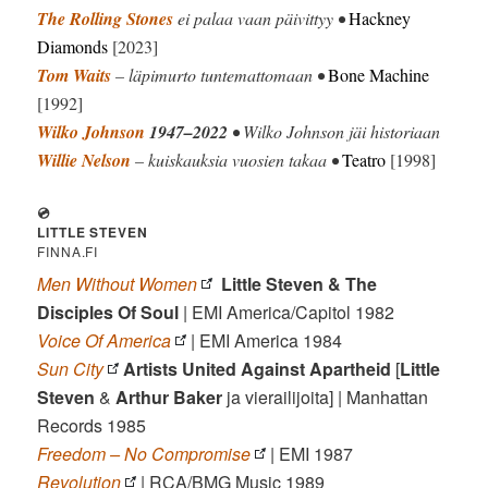
The Rolling Stones
ei palaa vaan päivittyy •
Hackney
Diamonds
[2023]
Tom Waits
– läpimurto tuntemattomaan •
Bone Machine
[1992]
Wilko Johnson
1947–2022
• Wilko Johnson jäi historiaan
Willie Nelson
– kuiskauksia vuosien takaa •
Teatro
[1998]
💿
LITTLE STEVEN
FINNA.FI
Men Without Women
Little Steven & The
Disciples Of Soul
| EMI America/Capitol 1982
Voice Of America
| EMI America 1984
Sun City
Artists United Against Apartheid
[
Little
Steven
&
Arthur Baker
ja vierailijoita] | Manhattan
Records 1985
Freedom – No Compromise
| EMI 1987
Revolution
| RCA/BMG Music 1989