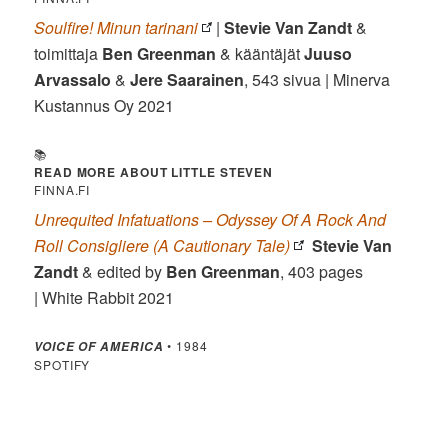
Soulfire! Minun tarinani
|
Stevie Van Zandt
&
toimittaja
Ben Greenman
& kääntäjät
Juuso
Arvassalo
&
Jere Saarainen
, 543 sivua | Minerva
Kustannus Oy 2021
📚
READ MORE ABOUT LITTLE STEVEN
FINNA.FI
Unrequited Infatuations – Odyssey Of A Rock And
Roll Consigliere (A Cautionary Tale)
Stevie Van
Zandt
& edited by
Ben Greenman
, 403 pages
| White Rabbit 2021
• 1984
VOICE OF AMERICA
SPOTIFY