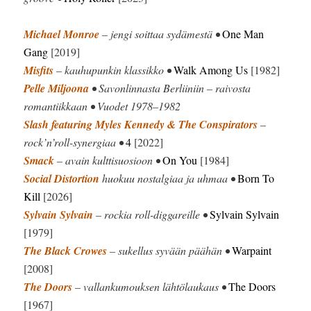
Michael Monroe
– jengi soittaa sydämestä •
One Man
Gang
[2019]
Misfits
– kauhupunkin klassikko •
Walk Among Us
[1982]
Pelle Miljoona
• Savonlinnasta Berliiniin – raivosta
romantiikkaan • Vuodet 1978–1982
Slash featuring Myles Kennedy & The Conspirators
–
rock’n’roll-synergiaa •
4
[2022]
Smack
– avain kulttisuosioon •
On You
[1984]
Social Distortion
huokuu nostalgiaa ja uhmaa •
Born To
Kill
[2026]
Sylvain Sylvain
– rockia roll-diggareille •
Sylvain Sylvain
[1979]
The Black Crowes
– sukellus syvään päähän •
Warpaint
[2008]
The Doors
– vallankumouksen lähtölaukaus •
The Doors
[1967]