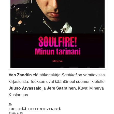
Van Zandtin
elämäkertakirja
Soulfire!
on varattavissa
kirjastoista. Teoksen ovat kääntäneet suomen kielelle
Juuso Arvassalo
ja
Jere Saarainen
. Kuva: Minerva
Kustannus
📚
LUE LISÄÄ LITTLE STEVENISTÄ
FINNA.FI