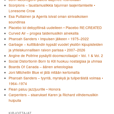
Scorpions – taustamusiikkia tajunnan laajentamiselle •
Lonesome Crow
Esa Pulliainen ja Agents loivat oman sinivalkoisen
soundinsa
Placebo loi debyyttinsä uudelleen • Placebo RE:CREATED
Curved Air – progea taidemusiikin aineksilla
Pharoah Sanders • Impulsen jälkeen • 1975–2022
Garbage – kulttibändin kypsät vuodet yksilön kipupisteiden
ja yhteiskunnallisen raivon parissa • 2007–2026
Angine de Poitrine pysäytti doomscrollaajat • Vol. 1 & Vol. 2
Social Distortionin Born to Kill huokuu nostalgiaa ja uhmaa
Boards Of Canada – äänen arkeologiaa
Joni Mitchellin Blue ei jätä mitään kertomatta
Pharoah Sanders – tyyntä, myrskyä ja tuliperäistä voimaa •
1964–1974
Flean paluu jazzjuurille • Honora
Carpenters – sisarukset Karen ja Richard viihdemusiikin
huipulla
KIRJOITTAJAT