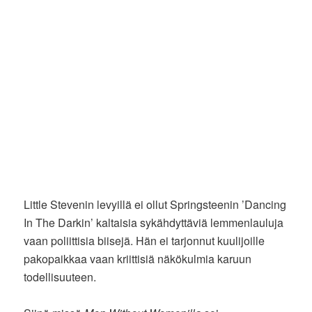
Little Stevenin levyillä ei ollut Springsteenin ’Dancing
In The Darkin’ kaltaisia sykähdyttäviä lemmenlauluja
vaan poliittisia biisejä. Hän ei tarjonnut kuulijoille
pakopaikkaa vaan kriittisiä näkökulmia karuun
todellisuuteen.