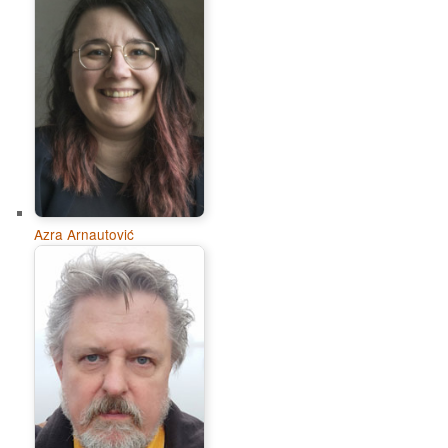
Azra Arnautović