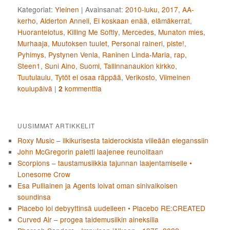
Kategoriat:
Yleinen
|
Avainsanat:
2010-luku
,
2017
,
AA-
kerho
,
Alderton Anneli
,
Ei koskaan enää
,
elämäkerrat
,
Huorantelotus
,
Killing Me Softly
,
Mercedes
,
Munaton mies
,
Murhaaja
,
Muutoksen tuulet
,
Personal raineri
,
piste!
,
Pyhimys
,
Pystynen Venla
,
Raninen Linda-Maria
,
rap
,
Steen1
,
Suni Aino
,
Suomi
,
Tallinnanaukion kirkko
,
Tuutulaulu
,
Tytöt ei osaa räppää
,
Verikosto
,
Viimeinen
koulupäivä
|
kommenttia
2
UUSIMMAT ARTIKKELIT
Roxy Music – ilkikurisesta taiderockista viileään eleganssiin
John McGregorin paletti laajenee reunoiltaan
Scorpions – taustamusiikkia tajunnan laajentamiselle •
Lonesome Crow
Esa Pulliainen ja Agents loivat oman sinivalkoisen
soundinsa
Placebo loi debyyttinsä uudelleen • Placebo RE:CREATED
Curved Air – progea taidemusiikin aineksilla