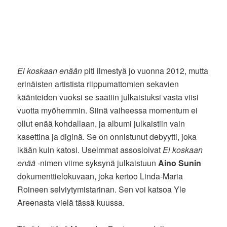
Ei koskaan enään
piti ilmestyä jo vuonna 2012, mutta
erinäisten artistista riippumattomien sekavien
käänteiden vuoksi se saatiin julkaistuksi vasta viisi
vuotta myöhemmin. Siinä vaiheessa momentum ei
ollut enää kohdallaan, ja albumi julkaistiin vain
kasettina ja diginä. Se on onnistunut debyytti, joka
ikään kuin katosi. Useimmat assosioivat
Ei koskaan
enää
-nimen viime syksynä julkaistuun
Aino Sunin
dokumenttielokuvaan, joka kertoo Linda-Maria
Roineen selviytymistarinan. Sen voi katsoa Yle
Areenasta vielä tässä kuussa.