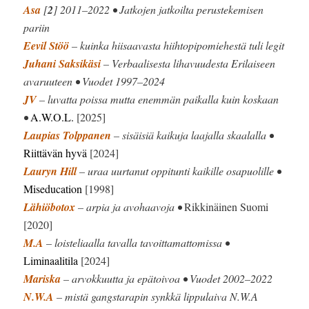
Asa
[
2
] 2011–2022 • Jatkojen jatkoilta perustekemisen
pariin
Eevil Stöö
– kuinka hiisaavasta hiihtopipomiehestä tuli legit
Juhani Saksikäsi
– Verbaalisesta lihavuudesta Erilaiseen
avaruuteen • Vuodet 1997–2024
JV
– luvatta poissa mutta enemmän paikalla kuin koskaan
•
A.W.O.L.
[2025]
Laupias Tolppanen
– sisäisiä kaikuja laajalla skaalalla •
Riittävän hyvä
[2024]
Lauryn Hill
– uraa uurtanut oppitunti kaikille osapuolille •
Miseducation
[1998]
Lähiöbotox
– arpia ja avohaavoja •
Rikkinäinen Suomi
[2020]
M.A
– loisteliaalla tavalla tavoittamattomissa •
Liminaalitila
[2024]
Mariska
– arvokkuutta ja epätoivoa • Vuodet 2002–2022
N.W.A
– mistä gangstarapin synkkä lippulaiva N.W.A