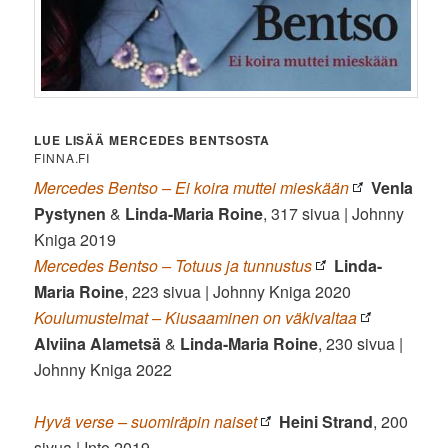
LUE LISÄÄ MERCEDES BENTSOSTA
FINNA.FI
Mercedes Bentso – Ei koira muttei mieskään
Venla
Pystynen
&
Linda-Maria Roine
, 317 sivua | Johnny
Kniga 2019
Mercedes Bentso – Totuus ja tunnustus
Linda-
Maria Roine
, 223 sivua | Johnny Kniga 2020
Koulumustelmat – Kiusaaminen on väkivaltaa
Alviina Alametsä
&
Linda-Maria Roine
, 230 sivua |
Johnny Kniga 2022
Hyvä verse – suomiräpin naiset
Heini Strand
, 200
sivua | Into 2019