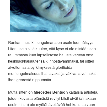
Rankan musiikin ongelmana on usein teennäisyys.
Liian usein siitä kuulee, että kyse ei ole mistään sen
rajummasta kuin lapsellisesta halusta värittää oma
keskiluokkaisuutensa kiinnostavammaksi, tai sitten
aivottomasta pyrkimyksestä glorifioida
moniongelmaisuus ihailtavaksi ja väkivalta voimaksi.
Ihan genrestä riippumatta.
Mutta sitten on
Mercedes Bentson
kaltaisia artisteja,
joiden kovasta elämästä revityt biisit eivät (ainakaan
useimmiten) ole myötähävettävää hehkuttelua vaan