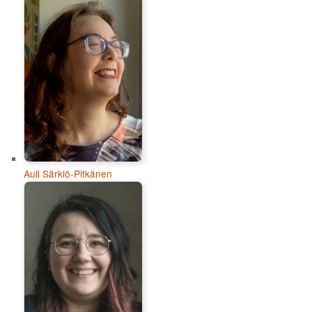
Auli Särkiö-Pitkänen