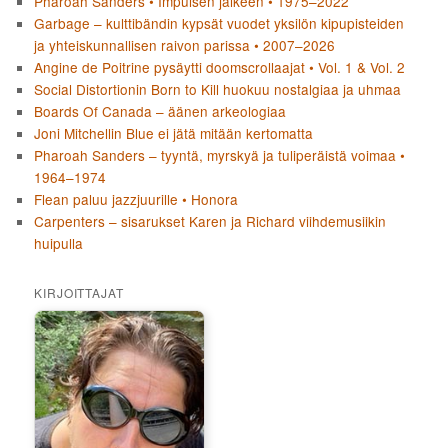
Pharoah Sanders • Impulsen jälkeen • 1975–2022
Garbage – kulttibändin kypsät vuodet yksilön kipupisteiden
ja yhteiskunnallisen raivon parissa • 2007–2026
Angine de Poitrine pysäytti doomscrollaajat • Vol. 1 & Vol. 2
Social Distortionin Born to Kill huokuu nostalgiaa ja uhmaa
Boards Of Canada – äänen arkeologiaa
Joni Mitchellin Blue ei jätä mitään kertomatta
Pharoah Sanders – tyyntä, myrskyä ja tuliperäistä voimaa •
1964–1974
Flean paluu jazzjuurille • Honora
Carpenters – sisarukset Karen ja Richard viihdemusiikin
huipulla
KIRJOITTAJAT