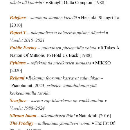
oikein oli kotoisin? •
Straight Outta Compton
[1988]
Paleface
– sanomaa suomen kielellä •
Helsinki–Shangri-La
[2010]
Paperi T
– ulkopuolisesta kolmekymppisten ääneksi •
Vuodet 2010–2021
Public Enemy
– muutoksen pitelemätön voima •
It Takes A
Nation Of Millions To Hold Us Back
[1988]
Pyhimys
– reflektointia mielikuvien suojassa •
MIKKO
[2020]
Rekami
• Rekamin foorumit kasvavat salavihkaa –
Pianotunnit
[2023]
esittelee voimahahmon yhä
korkeammalla tasolla
Scarface
– asema rap-historiassa on vankkumaton •
Vuodet 1988–2024
Silvana Imam
– ulkopuolisten ääni •
Naturkraft
[2016]
The Prodigy
– millennium-jännitteen voima •
The Fat Of