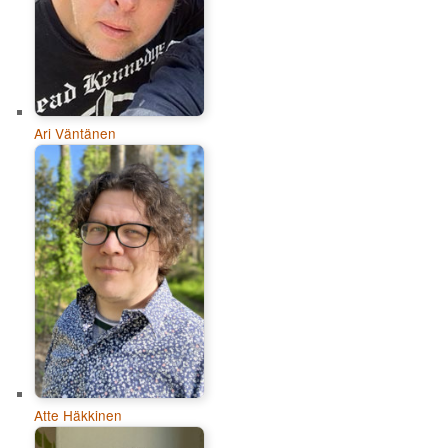
Ari Väntänen
Atte Häkkinen