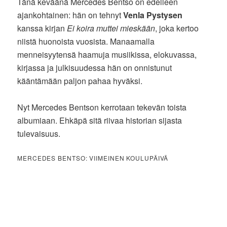
Tänä keväänä Mercedes Bentso on edelleen
ajankohtainen: hän on tehnyt
Venla Pystysen
kanssa kirjan
Ei koira muttei mieskään
, joka kertoo
niistä huonoista vuosista. Manaamalla
menneisyytensä haamuja musiikissa, elokuvassa,
kirjassa ja julkisuudessa hän on onnistunut
kääntämään paljon pahaa hyväksi.
Nyt Mercedes Bentson kerrotaan tekevän toista
albumiaan. Ehkäpä sitä riivaa historian sijasta
tulevaisuus.
MERCEDES BENTSO: VIIMEINEN KOULUPÄIVÄ