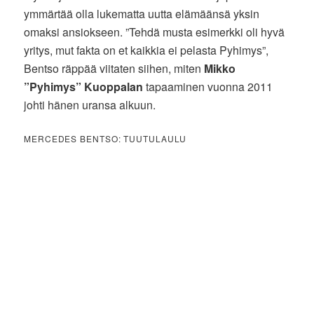
ymmärtää olla lukematta uutta elämäänsä yksin
omaksi ansiokseen. ”Tehdä musta esimerkki oli hyvä
yritys, mut fakta on et kaikkia ei pelasta Pyhimys”,
Bentso räppää viitaten siihen, miten
Mikko
”Pyhimys” Kuoppalan
tapaaminen vuonna 2011
johti hänen uransa alkuun.
MERCEDES BENTSO: TUUTULAULU