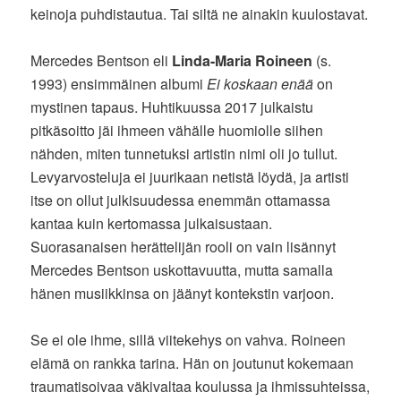
keinoja puhdistautua. Tai siltä ne ainakin kuulostavat.
Mercedes Bentson eli
Linda-Maria Roineen
(s.
1993) ensimmäinen albumi
Ei koskaan enää
on
mystinen tapaus. Huhtikuussa 2017 julkaistu
pitkäsoitto jäi ihmeen vähälle huomiolle siihen
nähden, miten tunnetuksi artistin nimi oli jo tullut.
Levyarvosteluja ei juurikaan netistä löydä, ja artisti
itse on ollut julkisuudessa enemmän ottamassa
kantaa kuin kertomassa julkaisustaan.
Suorasanaisen herättelijän rooli on vain lisännyt
Mercedes Bentson uskottavuutta, mutta samalla
hänen musiikkinsa on jäänyt kontekstin varjoon.
Se ei ole ihme, sillä viitekehys on vahva. Roineen
elämä on rankka tarina. Hän on joutunut kokemaan
traumatisoivaa väkivaltaa koulussa ja ihmissuhteissa,