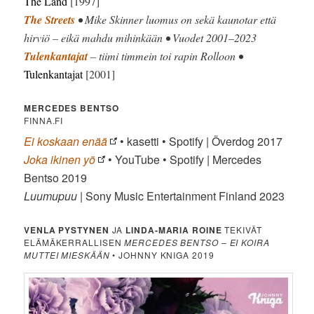
The Land
[1997]
The Streets
• Mike Skinner luomus on sekä kaunotar että
hirviö – eikä mahdu mihinkään • Vuodet 2001–2023
Tulenkantajat
– tiimi timmein toi rapin Rolloon •
Tulenkantajat
[2001]
MERCEDES BENTSO
FINNA.FI
Ei koskaan enää
• kasetti • Spotify | Överdog 2017
Joka ikinen yö
• YouTube • Spotify | Mercedes
Bentso 2019
Luumupuu
| Sony Music Entertainment Finland 2023
VENLA PYSTYNEN
JA
LINDA-MARIA ROINE
TEKIVÄT
ELÄMÄKERRALLISEN
MERCEDES BENTSO – EI KOIRA
MUTTEI MIESKÄÄN
• JOHNNY KNIGA 2019