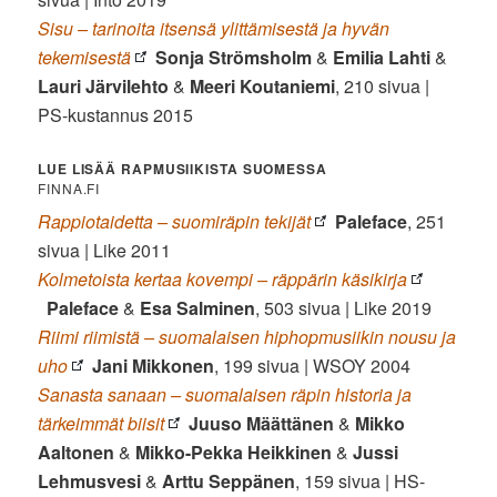
Sisu – tarinoita itsensä ylittämisestä ja hyvän
tekemisestä
Sonja
Strömsholm
&
Emilia Lahti
&
Lauri Järvilehto
&
Meeri Koutaniemi
, 210 sivua |
PS-kustannus 2015
LUE LISÄÄ RAPMUSIIKISTA SUOMESSA
FINNA.FI
Rappiotaidetta – suomiräpin tekijät
Paleface
, 251
sivua | Like 2011
Kolmetoista kertaa kovempi – räppärin käsikirja
Paleface
&
Esa
Salminen
, 503 sivua | Like 2019
Riimi riimistä – suomalaisen hiphopmusiikin nousu ja
uho
Jani Mikkonen
, 199 sivua | WSOY 2004
Sanasta sanaan – suomalaisen räpin historia ja
tärkeimmät biisit
Juuso Määttänen
&
Mikko
Aaltonen
&
Mikko-Pekka Heikkinen
&
Jussi
Lehmusvesi
&
Arttu Seppänen
, 159 sivua | HS-