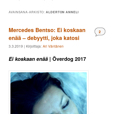
AVAINSANA-ARKISTO:
ALDERTON ANNELI
Mercedes Bentso: Ei koskaan
Komment
2
enää – debyytti, joka katosi
3.3.2019
| Kirjoittaja:
Ari Väntänen
| Överdog 2017
Ei koskaan enää