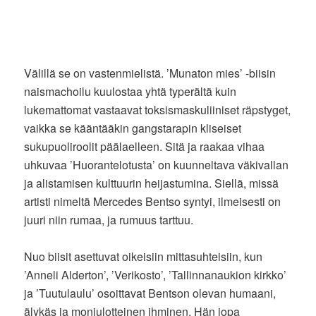
Välillä se on vastenmielistä. ’Munaton mies’ -biisin
naismachoilu kuulostaa yhtä typerältä kuin
lukemattomat vastaavat toksismaskuliiniset räpstyget,
vaikka se kääntääkin gangstarapin kliseiset
sukupuoliroolit päälaelleen. Sitä ja raakaa vihaa
uhkuvaa ’Huorantelotusta’ on kuunneltava väkivallan
ja alistamisen kulttuurin heijastumina. Siellä, missä
artisti nimeltä Mercedes Bentso syntyi, ilmeisesti on
juuri niin rumaa, ja rumuus tarttuu.
Nuo biisit asettuvat oikeisiin mittasuhteisiin, kun
’Anneli Alderton’, ’Verikosto’, ’Tallinnanaukion kirkko’
ja ’Tuutulaulu’ osoittavat Bentson olevan humaani,
älykäs ja moniulotteinen ihminen. Hän jopa