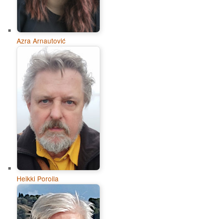
Azra Arnautović
Heikki Poroila