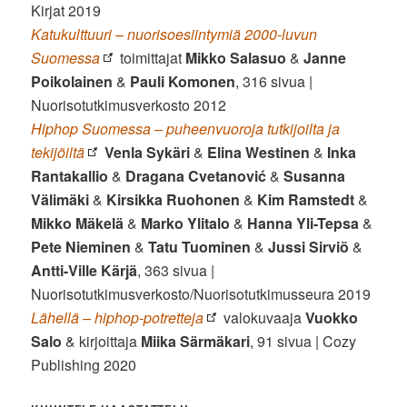
Kirjat 2019
Katukulttuuri – nuorisoesiintymiä 2000-luvun
Suomessa
toimittajat
Mikko Salasuo
&
Janne
Poikolainen
&
Pauli Komonen
, 316 sivua |
Nuorisotutkimusverkosto 2012
Hiphop Suomessa – puheenvuoroja tutkijoilta ja
tekijöiltä
Venla Sykäri
&
Elina Westinen
&
Inka
Rantakallio
&
Dragana Cvetanović
&
Susanna
Välimäki
&
Kirsikka Ruohonen
&
Kim Ramstedt
&
Mikko Mäkelä
&
Marko Ylitalo
&
Hanna Yli-Tepsa
&
Pete Nieminen
&
Tatu Tuominen
&
Jussi Sirviö
&
Antti-Ville Kärjä
, 363 sivua |
Nuorisotutkimusverkosto/Nuorisotutkimusseura 2019
Lähellä – hiphop-potretteja
valokuvaaja
Vuokko
Salo
& kirjoittaja
Miika Särmäkari
, 91 sivua | Cozy
Publishing 2020