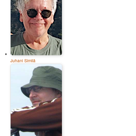
Juhani Similä