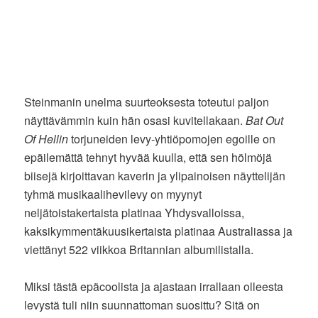
Steinmanin unelma suurteoksesta toteutui paljon
näyttävämmin kuin hän osasi kuvitellakaan.
Bat Out
Of Hellin
torjuneiden levy-yhtiöpomojen egoille on
epäilemättä tehnyt hyvää kuulla, että sen hölmöjä
biisejä kirjoittavan kaverin ja ylipainoisen näyttelijän
tyhmä musikaalihevilevy on myynyt
neljätoistakertaista platinaa Yhdysvalloissa,
kaksikymmentäkuusikertaista platinaa Australiassa ja
viettänyt 522 viikkoa Britannian albumilistalla.
Miksi tästä epäcoolista ja ajastaan irrallaan olleesta
levystä tuli niin suunnattoman suosittu? Sitä on