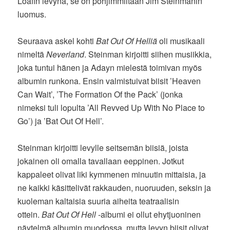
Loafin levynä, se on pohjimmiltaan Jim Steinmanin
luomus.
Seuraava askel kohti
Bat Out Of Helliä
oli musikaali
nimeltä
Neverland
. Steinman kirjoitti siihen musiikkia,
joka tuntui hänen ja Adayn mielestä toimivan myös
albumin runkona. Ensin valmistuivat biisit ’Heaven
Can Wait’, ’The Formation Of the Pack’ (jonka
nimeksi tuli lopulta ’All Revved Up With No Place to
Go’) ja ’Bat Out Of Hell’.
Steinman kirjoitti levylle seitsemän biisiä, joista
jokainen oli omalla tavallaan eeppinen. Jotkut
kappaleet olivat liki kymmenen minuutin mittaisia, ja
ne kaikki käsittelivät rakkauden, nuoruuden, seksin ja
kuoleman kaltaisia suuria aiheita teatraalisin
ottein.
Bat Out Of Hell
-albumi ei ollut ehytjuoninen
näytelmä albumin muodossa, mutta levyn biisit olivat