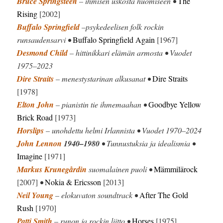
Bruce Springsteen
– ihmisen uskosta huomiseen •
The
Rising
[2002]
Buffalo Springfield
–psykedeelisen folk rockin
runsaudensarvi •
Buffalo Springfield Again
[1967]
Desmond Child
– hittinikkari elämän armosta • Vuodet
1975–2023
Dire Straits
– menestystarinan alkusanat •
Dire Straits
[1978]
Elton John
– pianistin tie ihmemaahan •
Goodbye Yellow
Brick Road
[1973]
Horslips
– unohdettu helmi Irlannista • Vuodet 1970–2024
John Lennon
1940–1980
• Tunnustuksia ja idealismia •
Imagine
[1971]
Markus Krunegårdin
suomalainen puoli •
Mämmilärock
[2007]
•
Nokia & Ericsson
[2013]
Neil Young
– elokuvaton soundtrack •
After The Gold
Rush
[1970]
Patti Smith
– runon ja rockin liitto •
Horses
[1975]