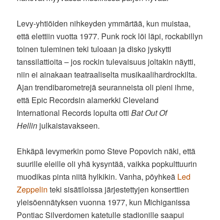
Levy-yhtiöiden nihkeyden ymmärtää, kun muistaa,
että elettiin vuotta 1977. Punk rock löi läpi, rockabillyn
toinen tuleminen teki tuloaan ja disko jyskytti
tanssilattioita – jos rockin tulevaisuus joltakin näytti,
niin ei ainakaan teatraaliselta musikaalihardrockilta.
Ajan trendibarometrejä seuranneista oli pieni ihme,
että Epic Recordsin alamerkki Cleveland
International Records lopulta otti
Bat Out Of
Hellin
julkaistavakseen.
Ehkäpä levymerkin pomo Steve Popovich näki, että
suurille eleille oli yhä kysyntää, vaikka popkulttuurin
muodikas pinta niitä hylkikin. Vanha, pöyhkeä
Led
Zeppelin
teki sisätiloissa järjestettyjen konserttien
yleisöennätyksen vuonna 1977, kun Michiganissa
Pontiac Silverdomen katetulle stadionille saapui