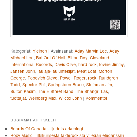
Kategoriat:
Yleinen
|
Avainsanat:
Aday Marvin Lee
,
Aday
Michael Lee
,
Bat Out Of Hell
,
Bittan Roy
,
Cleveland
International Records
,
Davis Clive
,
hard rock
,
Iovine Jimmy
,
Jansen John
,
laulaja-lauluntekijät
,
Meat Loaf
,
Morton
George
,
Popovich Steve
,
Powell Roger
,
rock
,
Rundgren
Todd
,
Spector Phil
,
Springsteen Bruce
,
Steinman Jim
,
Sulton Kasim
,
The E Street Band
,
The Shangri-Las
,
tuottajat
,
Weinberg Max
,
Wilcox John
|
Kommentoi
UUSIMMAT ARTIKKELIT
Boards Of Canada – ljudets arkeologi
Roxy Music – ilkikurisesta taiderockista viileään eleganssiin