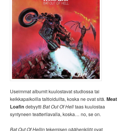
Useimmat albumit kuulostavat studiossa tai
keikkapaikoilla taltioiduilta, koska ne ovat sitä.
Meat
Loafin
debyytti
Bat Out Of Hell
taas kuulostaa
syntyneen teatterilavalla, koska… no, se on.
Bat Out Of Hellin
tekemisen päähenkilöt ovat