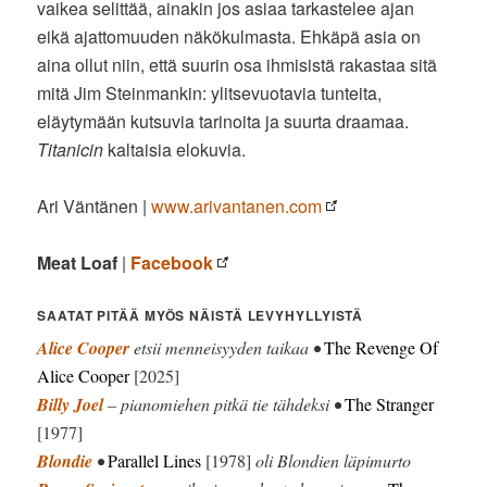
vaikea selittää, ainakin jos asiaa tarkastelee ajan
eikä ajattomuuden näkökulmasta. Ehkäpä asia on
aina ollut niin, että suurin osa ihmisistä rakastaa sitä
mitä Jim Steinmankin: ylitsevuotavia tunteita,
eläytymään kutsuvia tarinoita ja suurta draamaa.
Titanicin
kaltaisia elokuvia.
Ari Väntänen |
www.arivantanen.com
Meat Loaf
|
Facebook
SAATAT PITÄÄ MYÖS NÄISTÄ LEVYHYLLYISTÄ
Alice Cooper
etsii menneisyyden taikaa •
The Revenge Of
Alice Cooper
[2025]
Billy Joel
– pianomiehen pitkä tie tähdeksi •
The Stranger
[1977]
Blondie
•
Parallel Lines
[1978]
oli Blondien läpimurto