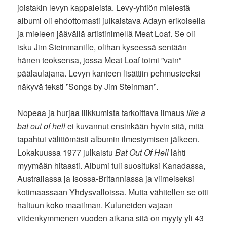
joistakin levyn kappaleista. Levy-yhtiön mielestä
albumi oli ehdottomasti julkaistava Adayn erikoisella
ja mieleen jäävällä artistinimellä Meat Loaf. Se oli
isku Jim Steinmanille, olihan kyseessä sentään
hänen teoksensa, jossa Meat Loaf toimi ”vain”
päälaulajana. Levyn kanteen lisättiin pehmusteeksi
näkyvä teksti ”Songs by Jim Steinman”.
Nopeaa ja hurjaa liikkumista tarkoittava ilmaus
like a
bat out of hell
ei kuvannut ensinkään hyvin sitä, mitä
tapahtui välittömästi albumin ilmestymisen jälkeen.
Lokakuussa 1977 julkaistu
Bat Out Of Hell
lähti
myymään hitaasti. Albumi tuli suosituksi Kanadassa,
Australiassa ja Isossa-Britanniassa ja viimeiseksi
kotimaassaan Yhdysvalloissa. Mutta vähitellen se otti
haltuun koko maailman. Kuluneiden vajaan
viidenkymmenen vuoden aikana sitä on myyty yli 43