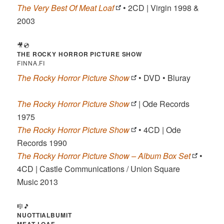
The Very Best Of Meat Loaf
• 2CD | Virgin 1998 &
2003
🎥💿
THE ROCKY HORROR PICTURE SHOW
FINNA.FI
The Rocky Horror Picture Show
• DVD • Bluray
The Rocky Horror Picture Show
| Ode Records
1975
The Rocky Horror Picture Show
• 4CD | Ode
Records 1990
The Rocky Horror Picture Show – Album Box Set
•
4CD | Castle Communications / Union Square
Music 2013
🎼🎵
NUOTTIALBUMIT
MEAT LOAF