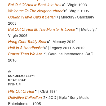
Bat Out Of Hell II: Back Into Hell
| Virgin 1993
Welcome To The Neighbourhood
| Virgin 1995
Couldn’t Have Said It Better
| Mercury / Sanctuary
2003
Bat Out Of Hell III: The Monster Is Loose
| Mercury /
Virgin 2006
Hang Cool Teddy Bear
| Mercury 2010
Hell In A Handbasket
| Legacy 2011 & 2012
Braver Than We Are
| Caroline International S&D
2016
💿
KOKOELMALEVYT
MEAT LOAF
FINNA.FI
Hits Out Of Hell
| CBS 1984
Definitive Collection
• 2CD | Epic / Sony Music
Entertainment 1995