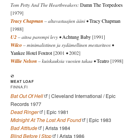
Tom Petty And The Heartbreakers:
Damn The Torpedoes
[1979]
Tracy Chapman
– altavastaajien ääni •
Tracy Chapman
[1988]
U2
– aitoa parempi levy •
Achtung Baby
[1991]
Wilco
– minimalistinen ja sydämellinen mestariteos •
Yankee Hotel Foxtrot
[2001
•
2002]
Willie Nelson
– kuiskauksia vuosien takaa •
Teatro
[1998]
💿
MEAT LOAF
FINNA.FI
Bat Out Of Hell
| Cleveland International / Epic
Records 1977
Dead Ringer
| Epic 1981
Midnight At The Lost And Found
| Epic 1983
Bad Attitude
| Arista 1984
Blind Before I Stop
| Arista 1986