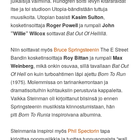
julkaisija valmiina. Rundgren soitti levyn kitararaidat
itse ja toi studioon Utopia-bändistään tuttuja
muusikoita. Utopian basisti
Kasim Sulton
,
kosketinsoittaja
Roger Powell
ja rumpali
John
”Willie” Wilcox
soittavat
Bat Out Of Hellillä
.
Niin soittavat myös
Bruce Springsteenin
The E Street
Bandin kosketinsoittaja
Roy Bittan
ja rumpali
Max
Weinberg
, mikä onkin osuvaa, sillä tavallaan
Bat Out
Of Hell
on kuin turboahtimen läpi ajettu
Born To Run
(1975). Molemmissa on tarinankerrontaan ja
dramatisoituihin kohtauksiin perustuvia kappaleita.
Vaikka Steinman oli kirjoittanut biisinsä jo ennen
Springsteenin musiikista kiinnostumistaan, hän
piti
Born To Runia
inspiroivana albumina.
Steinmania inspiroi myös
Phil Spectorin
tapa
kirjoittaa popmusiikkia ja tuottaa tunnusomaista ”wall