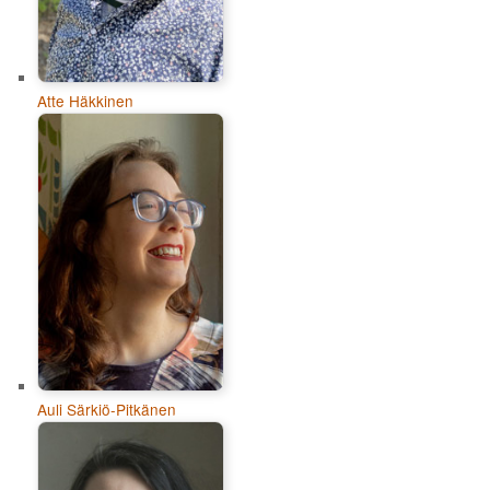
Atte Häkkinen
Auli Särkiö-Pitkänen