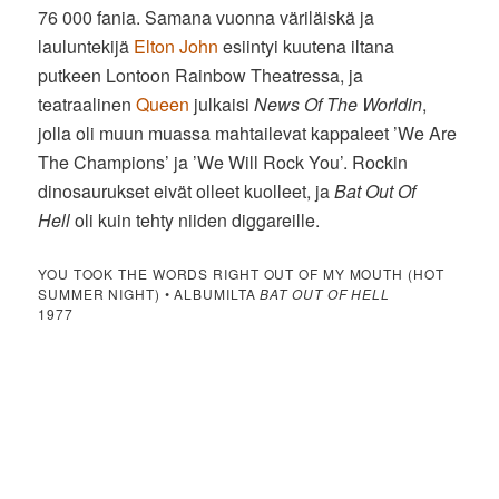
76 000 fania. Samana vuonna väriläiskä ja
lauluntekijä
Elton John
esiintyi kuutena iltana
putkeen Lontoon Rainbow Theatressa, ja
teatraalinen
Queen
julkaisi
News Of The Worldin
,
jolla oli muun muassa mahtailevat kappaleet ’We Are
The Champions’ ja ’We Will Rock You’. Rockin
dinosaurukset eivät olleet kuolleet, ja
Bat Out Of
Hell
oli kuin tehty niiden diggareille.
YOU TOOK THE WORDS RIGHT OUT OF MY MOUTH (HOT
SUMMER NIGHT) • ALBUMILTA
BAT OUT OF HELL
1977