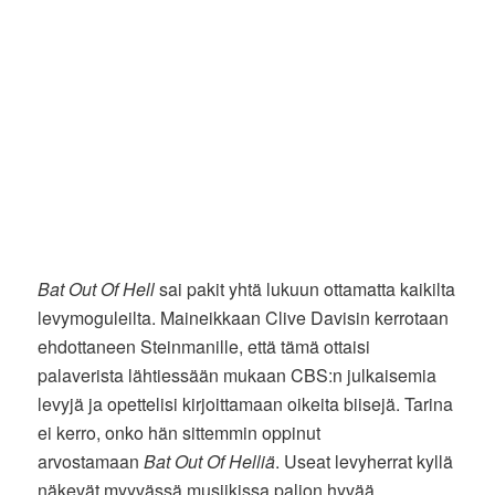
Bat Out Of Hell
sai pakit yhtä lukuun ottamatta kaikilta
levymoguleilta. Maineikkaan Clive Davisin kerrotaan
ehdottaneen Steinmanille, että tämä ottaisi
palaverista lähtiessään mukaan CBS:n julkaisemia
levyjä ja opettelisi kirjoittamaan oikeita biisejä. Tarina
ei kerro, onko hän sittemmin oppinut
arvostamaan
Bat Out Of Helliä
. Useat levyherrat kyllä
näkevät myyvässä musiikissa paljon hyvää.