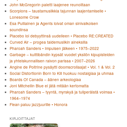
John McGregorin paletti laajenee reunoiltaan
Scorpions – taustamusiikkia tajunnan laajentamiselle •
Lonesome Crow
Esa Pulliainen ja Agents loivat oman sinivalkoisen
soundinsa
Placebo loi debyyttinsä uudelleen • Placebo RE:CREATED
Curved Air – progea taidemusiikin aineksilla
Pharoah Sanders • Impulsen jälkeen • 1975–2022
Garbage – kulttibändin kypsät vuodet yksilön kipupisteiden
ja yhteiskunnallisen raivon parissa • 2007–2026
Angine de Poitrine pysäytti doomscrollaajat • Vol. 1 & Vol. 2
Social Distortionin Born to Kill huokuu nostalgiaa ja uhmaa
Boards Of Canada – äänen arkeologiaa
Joni Mitchellin Blue ei jätä mitään kertomatta
Pharoah Sanders – tyyntä, myrskyä ja tuliperäistä voimaa •
1964–1974
Flean paluu jazzjuurille • Honora
KIRJOITTAJAT