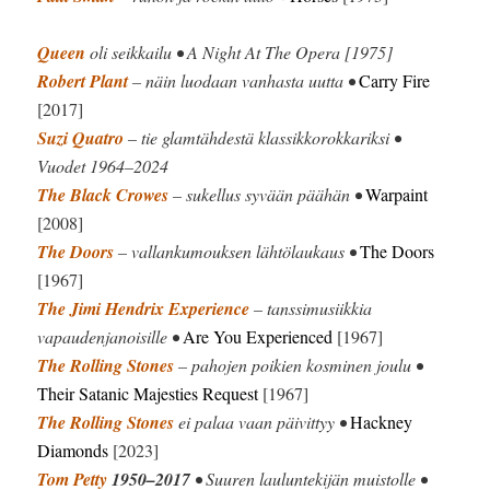
Queen
oli seikkailu • A Night At The Opera [1975]
Robert Plant
– näin luodaan vanhasta uutta •
Carry Fire
[2017]
Suzi Quatro
– tie glamtähdestä klassikkorokkariksi •
Vuodet 1964–2024
The Black Crowes
– sukellus syvään päähän •
Warpaint
[2008]
The Doors
– vallankumouksen lähtölaukaus •
The Doors
[1967]
The Jimi Hendrix Experience
– tanssimusiikkia
vapaudenjanoisille •
Are You Experienced
[1967]
The Rolling Stones
– pahojen poikien kosminen joulu •
Their Satanic Majesties Request
[1967]
The Rolling Stones
ei palaa vaan päivittyy •
Hackney
Diamonds
[2023]
Tom Petty
1950–2017
• Suuren lauluntekijän muistolle •