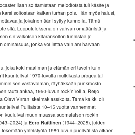
casterillaan soittamistaan melodioista tuli käsite ja
 karsi soitostaan kaiken turhan pois. Hän myös halusi,
sanottavaa ja jokainen ääni syttyy kunnolla. Tämä
i ole sitä. Lopputuloksena on vahvan omaäänistä ja
isen sinivalkoisen kitaransoiton tunnistaa jo
 ominaisuus, jonka voi liittää vain ani harvaan
lu, joka koki maailman ja elämän eri tavoin kuin
it kuuntelivat 1970-luvulla mutkikasta progea tai
emmin sen vastavoiman, räyhäkkään punkrockin
nen rautalankaa, 1950-luvun rock’n’rollia, Reijo
a Olavi Virran iskelmäklassikoita. Tämä kaikki oli
 kuuntelivat Pulliaista 10–15 vuotta vanhemmat
on kuuluivat muun muassa suomalaisen rockin
943–2024) ja
Eero Raittinen
(1944–2025), joiden
 tekemään yhteistyötä 1980-luvun puolivälistä alkaen.