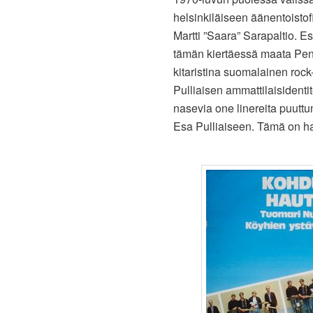
helsinkiläiseen äänentoistof
Martti ”Saara” Sarapaltio. 
tämän kiertäessä maata Pen 
kitaristina suomalainen roc
Pulliaisen ammattilaisidenti
nasevia one linereita puuttun
Esa Pulliaiseen. Tämä on ha