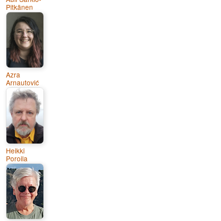
Pitkänen
Azra
Arnautović
Heikki
Poroila