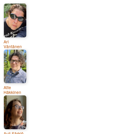
Ari
Väntänen
Atte
Häkkinen
Auli Särkiö-