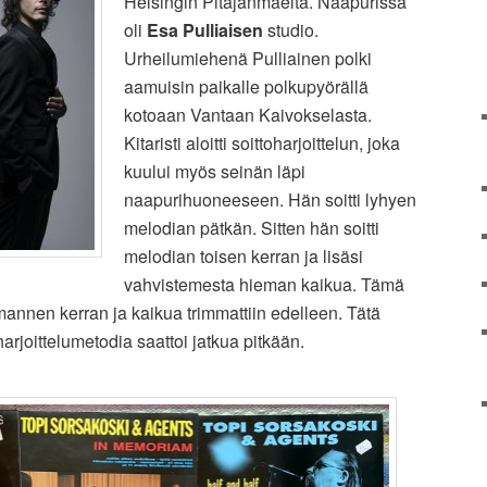
Helsingin Pitäjänmäeltä. Naapurissa
oli
Esa Pulliaisen
studio.
Urheilumiehenä Pulliainen polki
aamuisin paikalle polkupyörällä
kotoaan Vantaan Kaivokselasta.
Kitaristi aloitti soittoharjoittelun, joka
kuului myös seinän läpi
naapurihuoneeseen. Hän soitti lyhyen
melodian pätkän. Sitten hän soitti
melodian toisen kerran ja lisäsi
vahvistemesta hieman kaikua. Tämä
mannen kerran ja kaikua trimmattiin edelleen. Tätä
arjoittelumetodia saattoi jatkua pitkään.