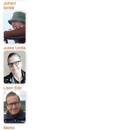
Juhani
Similä
Jukka Uotila
Lisen Ede
Marko