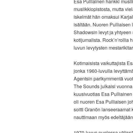
Esa Pulliainen hankki musii
musiikkiopistosta, mutta viel
iskelmät hän omaksui Karja
isältään. Nuoren Pulliaisen 
Shadowsin levyt ja yhtyeen s
kotijumalista. Rock’n’rolli
luvun levytysten mestarikita
Kotimaisista vaikuttajista E
jonka 1960-luvulla levyttämä
Agentsin parikymmentä vuott
The Sounds julkaisi vuonna
kuusivuotias Esa Pulliainen
oli nuoren Esa Pulliaisen jo
soitti Granön lanseeraamat 
nauttimaan myös edeltäjään
1970-luvun puolessa välissä 