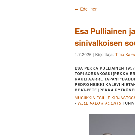
Artikkelien selaus
←
Edellinen
Esa Pulliainen j
sinivalkoisen s
1.7.2026
| Kirjoittaja:
Timo Kalev
ESA PEKKA PULLIAINEN
1957
TOPI SORSAKOSKI
[
PEKKA ER
RAULI AARRE TAPANI ”BADD
PEDRO HEIKKI KALEVI HIETA
BEAT-PETE
[
PEKKA RYTKÖNE
MUSIIKKIA ESILLE KIRJASTOS
•
VILLE VALO & AGENTS
|
UNIV