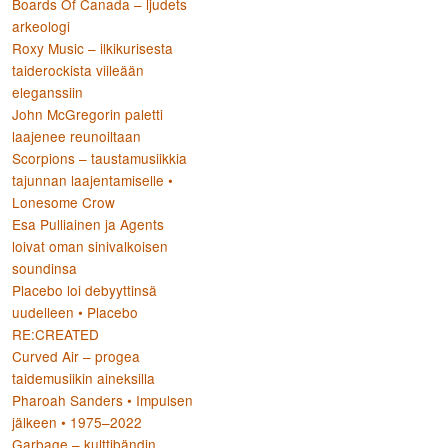
Boards Of Canada – ljudets
arkeologi
Roxy Music – ilkikurisesta
taiderockista viileään
eleganssiin
:
John McGregorin paletti
laajenee reunoiltaan
Scorpions – taustamusiikkia
tajunnan laajentamiselle •
Lonesome Crow
Esa Pulliainen ja Agents
loivat oman sinivalkoisen
soundinsa
Placebo loi debyyttinsä
uudelleen • Placebo
RE:CREATED
Curved Air – progea
taidemusiikin aineksilla
Pharoah Sanders • Impulsen
jälkeen • 1975–2022
Garbage – kulttibändin