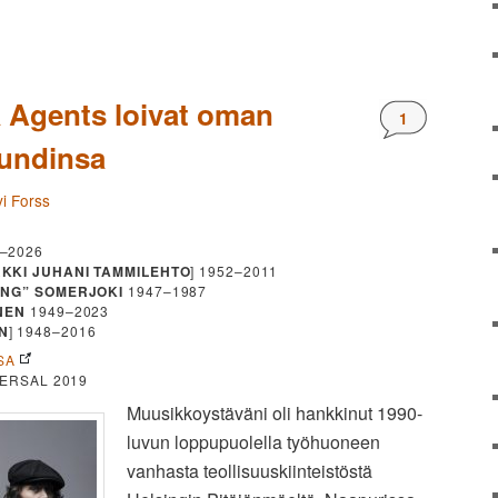
a Agents loivat oman
Kommentteja
1
oundinsa
i Forss
–2026
KKI JUHANI TAMMILEHTO
] 1952–2011
ING” SOMERJOKI
1947–1987
NEN
1949–2023
N
] 1948–2016
SA
ERSAL 2019
Muusikkoystäväni oli hankkinut 1990-
luvun loppupuolella työhuoneen
vanhasta teollisuuskiinteistöstä