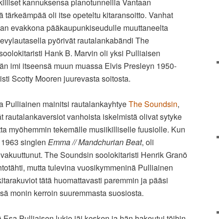
killiset kannuksensa pianotunneilla Vantaan
ä tärkeämpää oli itse opeteltu kitaransoitto. Vanhat
lan evakkona pääkaupunkiseudulle muuttaneelta
levylautasella pyörivät rautalankabändi The
oolokitaristi Hank B. Marvin oli yksi Pulliaisen
a hän imi itseensä muun muassa Elvis Presleyn 1950-
risti Scotty Mooren juurevasta soitosta.
sa Pulliainen mainitsi rautalankayhtye
The Soundsin
,
t rautalankaversiot vanhoista iskelmistä olivat sytyke
a myöhemmin tekemälle musiikilliselle fuusiolle. Kun
 1963 singlen
Emma // Mandchurian Beat
, oli
 vakuuttunut. The Soundsin soolokitaristi Henrik Granö
htotähti, mutta tulevina vuosikymmeninä Pulliainen
kitarakuviot tätä huomattavasti paremmin ja pääsi
sä monin kerroin suuremmasta suosiosta.
Esa Pulliaisen lukio jäi kesken ja hän hakeutui töihin