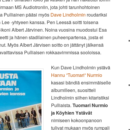
irmaan MS Audiotroniin, jota johti tarunhohtoinen
Esa Pulliainen pääsi myös
Dave Lindholmin
roudariksi
Lee -yhtyeen kanssa. Pen Leessä soitti toisena
k-ikoni Albert Järvinen. Noina vuosina muodostui Esa
teetti ja hänen stadilainen puheenpartensa, josta ei
ut. Myös Albert Järvisen soitto on jättänyt jälkensä
vaittavissa Pulliaisen rokkaavimmissa sooloissa.
Kun Dave Lindholmin ystävä
Hannu ”Tuomari” Nurmio
kasasi bändiä ensimmäiselle
albumilleen, suositteli
Lindholmin siihen kitaristiksi
Pulliaista.
Tuomari Nurmio
ja Köyhien Ystävät
nimiseen kokoonpanoon
tulivat mukaan myös rumpali