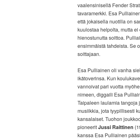
vaalensinisellä Fender Strato
tavaramerkki. Esa Pulliainen
että jokaisella nuotilla on 
kuulostaa helpolta, mutta e
hienostunutta soittoa. Pullia
ensimmäistä tahdeista. Se on
soittajaan.
Esa Pulliainen oli vanha sie
ikätoverinsa. Kun koulukaver
vannoivat pari vuotta myöh
nimeen, diggaili Esa Pulliai
Taipaleen laulamia tangoja j
musiikkia, jota tyypillisesti
kansalaiset. Tuohon joukko
pioneerit
Jussi Raittinen
(1
kanssa Esa Pulliainen pääsi