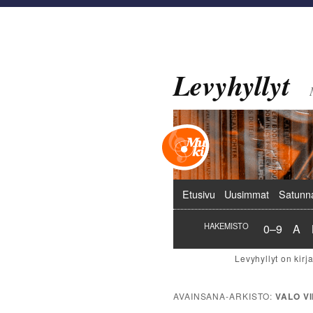
Levyhyllyt
Päävalikko
Etusivu
Uusimmat
Satunn
Hakemist
Hak
HAKEMISTO
0–9
A
AVAINSANA-ARKISTO:
VALO V