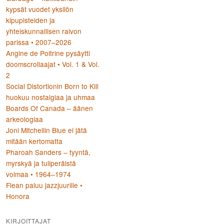
kypsät vuodet yksilön
kipupisteiden ja
yhteiskunnallisen raivon
parissa • 2007–2026
Angine de Poitrine pysäytti
doomscrollaajat • Vol. 1 & Vol.
2
Social Distortionin Born to Kill
huokuu nostalgiaa ja uhmaa
Boards Of Canada – äänen
arkeologiaa
Joni Mitchellin Blue ei jätä
mitään kertomatta
Pharoah Sanders – tyyntä,
myrskyä ja tuliperäistä
voimaa • 1964–1974
Flean paluu jazzjuurille •
Honora
KIRJOITTAJAT