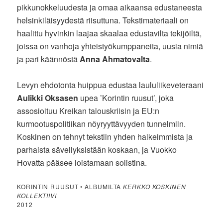
pikkunokkeluudesta ja omaa aikaansa edustaneesta
helsinkiläisyydestä riisuttuna. Tekstimateriaali on
haalittu hyvinkin laajaa skaalaa edustavilta tekijöiltä,
joissa on vanhoja yhteistyökumppaneita, uusia nimiä
ja pari käännöstä
Anna Ahmatovalta
.
Levyn ehdotonta huippua edustaa laululiikeveteraani
Aulikki Oksasen
upea ’Korintin ruusut’, joka
assosioituu Kreikan talouskriisin ja EU:n
kurmootuspolitiikan nöyryyttävyyden tunnelmiin.
Koskinen on tehnyt tekstiin yhden haikeimmista ja
parhaista sävellyksistään koskaan, ja Vuokko
Hovatta pääsee loistamaan solistina.
KORINTIN RUUSUT • ALBUMILTA
KERKKO KOSKINEN
KOLLEKTIIVI
2012