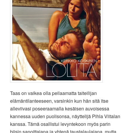
Taas on vaikea olla peilaamatta taiteilijan
elämäntilanteeseen, varsinkin kun hän sitä itse
alleviivasi poseeraamalla kesäisen auvoisessa
kannessa uuden puolisonsa, näyttelijä Pihla Viitalan
kanssa. Tämä osallistui levyntekoon myös parin
biisin sanoittajana ja yhtenä taustalaulajana, mutta