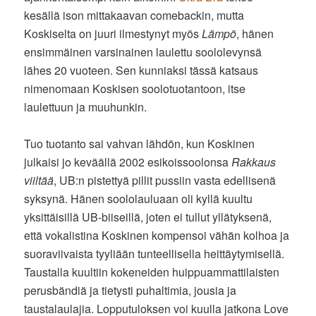
kesällä ison mittakaavan comebackin, mutta
Koskiselta on juuri ilmestynyt myös
Lämpö
, hänen
ensimmäinen varsinainen laulettu soololevynsä
lähes 20 vuoteen. Sen kunniaksi tässä katsaus
nimenomaan Koskisen soolotuotantoon, itse
laulettuun ja muuhunkin.
Tuo tuotanto sai vahvan lähdön, kun Koskinen
julkaisi jo keväällä 2002 esikoissoolonsa
Rakkaus
viiltää
, UB:n pistettyä pillit pussiin vasta edellisenä
syksynä. Hänen soololauluaan oli kyllä kuultu
yksittäisillä UB-biiseillä, joten ei tullut yllätyksenä,
että vokalistina Koskinen kompensoi vähän kolhoa ja
suoraviivaista tyyliään tunteellisella heittäytymisellä.
Taustalla kuultiin kokeneiden huippuammattilaisten
perusbändiä ja tietysti puhaltimia, jousia ja
taustalaulajia. Lopputuloksen voi kuulla jatkona Love