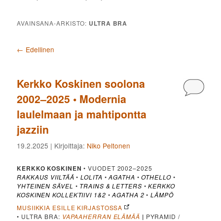
AVAINSANA-ARKISTO:
ULTRA BRA
Artikkelien selaus
←
Edellinen
Kerkko Koskinen soolona
Kommen
2002–2025 • Modernia
laulelmaan ja mahtipontta
jazziin
19.2.2025
| Kirjoittaja:
Niko Peltonen
KERKKO KOSKINEN
• VUODET 2002–2025
RAKKAUS VIILTÄÄ
•
LOLITA
•
AGATHA
•
OTHELLO
•
YHTEINEN SÄVEL
•
TRAINS & LETTERS
•
KERKKO
KOSKINEN KOLLEKTIIVI 1&2
•
AGATHA 2
•
LÄMPÖ
MUSIIKKIA ESILLE KIRJASTOSSA
• ULTRA BRA:
VAPAAHERRAN ELÄMÄÄ
|
PYRAMID /