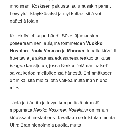
innoissani Koskisen paluusta laulumusiikin pariin.
Levy ylsi listaykköseksi ja myi kultaa, siitä voi
päätellä jotain.
Kollektiivi oli superbändi. Säveltäjämaestron
poseeraaminen laulajina toimineiden
Vuokko
Hovatan
,
Paula Vesalan
ja
Mannan
rinnalla kirvoitti
huvittavia ja aikaansa edustaneita reaktioita, kuten
Imagen
kansijutun, jossa Kerkon ”elämän naiset”
saivat kertoa mielipiteensä hänestä. Enimmäkseen
oltiin kai sitä mieltä, että vaikea mutta ihan hieno
mies.
Tästä ja bändin ja levyn kömpelöstä nimestä
riippumatta
Kerkko Koskinen Kollektiivi
on minun
kirjoissani mestariteos. Tavallaan se toisintaa monia
Ultra Bran hienoimpia puolia, mutta