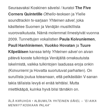
Seuraavaksi Koskinen sävelsi / kuratoi
The Five
Corners Quintetille
Othello
-teoksen ja Ylelle
soundtrackin tv-sarjaan
Yhteinen sävel
, joka
käsittelee Suomen ja Venäjän musiikillista
vuorovaikutusta. Nämä molemmat ilmestyivät vuonna
2009. Tunnettujen vokalistien
Paula Koivuniemen
,
Pauli Hanhiniemen
,
Vuokko Hovatan
ja
Tuure
Kilpeläisen
kanssa tehty
Yhteinen sävel
on aivan
pätevä kooste tulkintoja Venäjältä omaksutuista
iskelmistä, vaikka tulkintojen laadussa eroja onkin
(Koivuniemi ja Hovatta suoriutuvat parhaiten). On
surullista joutua toteamaan, että pelkästään V-sanan
takia tällaista levyä ei enää tehtäisi. Mutta
miettikääpä, kuinka hyvä biisi tämäkin on.
ÄLÄ KIIRUHDA • ALBUMILTA
YHTEINEN SÄVEL – ”EI AIKA
MENNYT KOSKAAN PALAA”