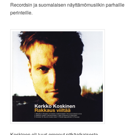
Recordsin ja suomalaisen näyttämömusiikin parhaille
perinteille.
Koskinen oli juuri eronnut pitkäaikaisesta