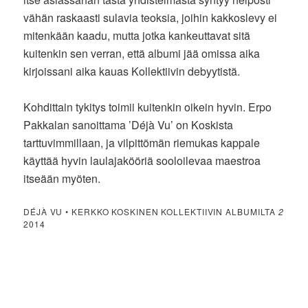
vähän raskaasti sulavia teoksia, joihin kakkoslevy ei
mitenkään kaadu, mutta jotka kankeuttavat sitä
kuitenkin sen verran, että albumi jää omissa aika
kirjoissani aika kauas Kollektiivin debyytistä.
Kohdittain tykitys toimii kuitenkin oikein hyvin. Erpo
Pakkalan sanoittama ’Déjà Vu’ on Koskista
tarttuvimmillaan, ja vilpittömän riemukas kappale
käyttää hyvin laulajakööriä sooloilevaa maestroa
itseään myöten.
DÉJÀ VU • KERKKO KOSKINEN KOLLEKTIIVIN ALBUMILTA
2
2014