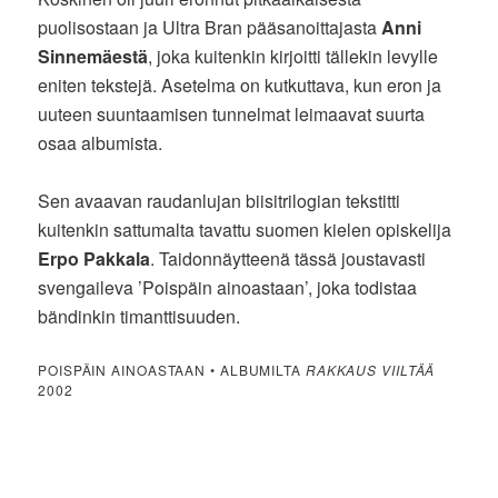
puolisostaan ja Ultra Bran pääsanoittajasta
Anni
Sinnemäestä
, joka kuitenkin kirjoitti tällekin levylle
eniten tekstejä. Asetelma on kutkuttava, kun eron ja
uuteen suuntaamisen tunnelmat leimaavat suurta
osaa albumista.
Sen avaavan raudanlujan biisitrilogian tekstitti
kuitenkin sattumalta tavattu suomen kielen opiskelija
Erpo Pakkala
. Taidonnäytteenä tässä joustavasti
svengaileva ’Poispäin ainoastaan’, joka todistaa
bändinkin timanttisuuden.
POISPÄIN AINOASTAAN • ALBUMILTA
RAKKAUS VIILTÄÄ
2002