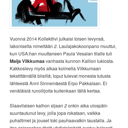
Vuonna 2014 Kollektiivi julkaisi toisen levynsä,
lakoniselta nimeltään
2
. Laulajakokoonpano muuttui,
kun USA:han muuttaneen Paula Vesalan tilalle tuli
Maija Vilkkumaa
vanhasta kunnon Kallion lukiosta.
Kakkoslevy myös alkaa kolmella Vilkkumaan
tekstittämällä biisillä; loput tulevat monesta tutusta
lähteestä Anni Sinnemäestä Erpo Pakkalaan. Ei
venäläisiä runoilijoita kuitenkaan tällä kertaa.
Slaavilaisen kaihon sijaan
2
onkin aika ulospäin
suuntautunut levy, jolla jopa rokataan, vaikka
puhaltimet ja jouset toki pauhaavatkin taustalla. Ja
itse asiassahan tästä yhdistelmästä syntyy helposti