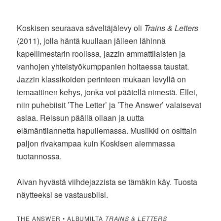
Koskisen seuraava säveltäjälevy oli
Trains & Letters
(2011), jolla häntä kuullaan jälleen lähinnä
kapellimestarin roolissa, jazzin ammattilaisten ja
vanhojen yhteistyökumppanien hoitaessa taustat.
Jazzin klassikoiden perinteen mukaan levyllä on
temaattinen kehys, jonka voi päätellä nimestä. Ellei,
niin puhebiisit ’The Letter’ ja ’The Answer’ valaisevat
asiaa. Reissun päällä ollaan ja uutta
elämäntilannetta hapuilemassa. Musiikki on osittain
paljon rivakampaa kuin Koskisen aiemmassa
tuotannossa.
Aivan hyvästä viihdejazzista se tämäkin käy. Tuosta
näytteeksi se vastausbiisi.
THE ANSWER • ALBUMILTA
TRAINS & LETTERS