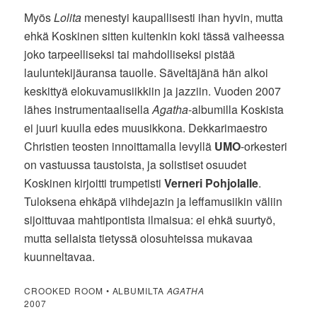
Myös
Lolita
menestyi kaupallisesti ihan hyvin, mutta
ehkä Koskinen sitten kuitenkin koki tässä vaiheessa
joko tarpeelliseksi tai mahdolliseksi pistää
lauluntekijäuransa tauolle. Säveltäjänä hän alkoi
keskittyä elokuvamusiikkiin ja jazziin. Vuoden 2007
lähes instrumentaalisella
Agatha
-albumilla Koskista
ei juuri kuulla edes muusikkona. Dekkarimaestro
Christien teosten innoittamalla levyllä
UMO
-orkesteri
on vastuussa taustoista, ja solistiset osuudet
Koskinen kirjoitti trumpetisti
Verneri Pohjolalle
.
Tuloksena ehkäpä viihdejazin ja leffamusiikin väliin
sijoittuvaa mahtipontista ilmaisua: ei ehkä suurtyö,
mutta sellaista tietyssä olosuhteissa mukavaa
kuunneltavaa.
CROOKED ROOM • ALBUMILTA
AGATHA
2007