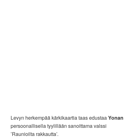
Levyn herkempää kärkikaartia taas edustaa
Yonan
persoonallisella tyylillään sanoittama valssi
’Raunioilta rakkautta’.