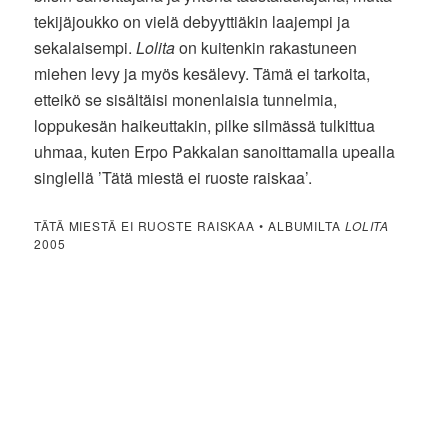
tekijäjoukko on vielä debyyttiäkin laajempi ja
sekalaisempi.
Lolita
on kuitenkin rakastuneen
miehen levy ja myös kesälevy. Tämä ei tarkoita,
etteikö se sisältäisi monenlaisia tunnelmia,
loppukesän haikeuttakin, pilke silmässä tulkittua
uhmaa, kuten Erpo Pakkalan sanoittamalla upealla
singlellä ’Tätä miestä ei ruoste raiskaa’.
TÄTÄ MIESTÄ EI RUOSTE RAISKAA • ALBUMILTA
LOLITA
2005