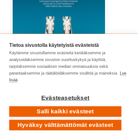
Tietoa sivustolla käytetyistä evästeistä
Käytämme sivustollamme evästeitä kerätäksemme ja
analysoidaksemme sivuston suorituskykyä ja käyttöä,
tarjotaksemme sosiaalisen median ominaisuuksia sekä
parantaaksemme ja räätälöidäksemme sisältöä ja mainoksia.
Lue
lisää
Lopulta vuonna 2022 ilmestyi jälleen UMO Jazz
Orchestran kanssa tehty
Agatha 2
. Tällä kertaa
Evästeasetukset
Koskinen sävelsi levyn saksofonisti
Linda
Fredrikssonille
, jonka anarkistiset ja lyyriset kuviot
Salli kaikki evästeet
eittämättä johtavat musiikkia orkesterin pauhusta
Hyväksy välttämättömät evästeet
huolimatta. Koskinen itse ei soita tälläkään
Agathalla
pianoa kuin yhdessä kappaleessa, mutta