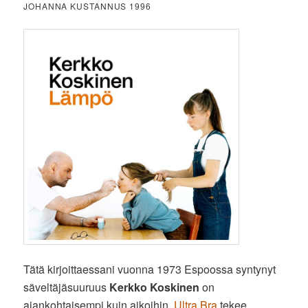
JOHANNA KUSTANNUS 1996
Tätä kirjoittaessani vuonna 1973 Espoossa syntynyt
säveltäjäsuuruus
Kerkko Koskinen
on
ajankohtaisempi kuin aikoihin.
Ultra Bra
tekee