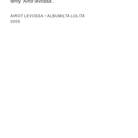
tehty ’Airot levossa’.
AIROT LEVOSSA • ALBUMILTA
LOLITA
2005