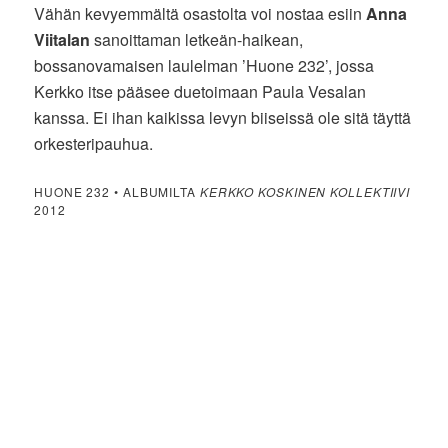
Vähän kevyemmältä osastolta voi nostaa esiin
Anna
Viitalan
sanoittaman letkeän-haikean,
bossanovamaisen laulelman ’Huone 232’, jossa
Kerkko itse pääsee duetoimaan Paula Vesalan
kanssa. Ei ihan kaikissa levyn biiseissä ole sitä täyttä
orkesteripauhua.
HUONE 232 • ALBUMILTA
KERKKO KOSKINEN KOLLEKTIIVI
2012