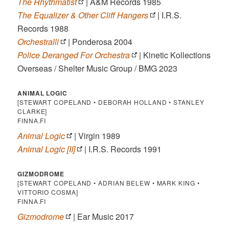
The Rhythmatist
| A&M Records 1985
The Equalizer & Other Cliff Hangers
‎| I.R.S.
Records 1988
Orchestralli
| Ponderosa 2004
Police Deranged For Orchestra
| Kinetic Kollections
Overseas / Shelter Music Group / BMG 2023
ANIMAL LOGIC
[STEWART COPELAND • DEBORAH HOLLAND • STANLEY
CLARKE]
FINNA.FI
Animal Logic
| Virgin 1989
Animal Logic [II]
| I.R.S. Records 1991
GIZMODROME
[STEWART COPELAND • ADRIAN BELEW • MARK KING •
VITTORIO COSMA]
FINNA.FI
Gizmodrome
| Ear Music 2017