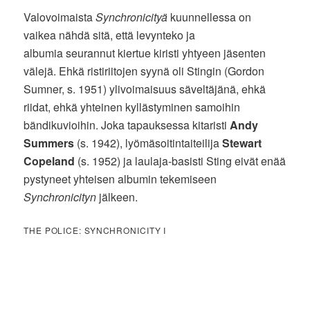
Valovoimaista
Synchronicityä
kuunnellessa on
vaikea nähdä sitä, että levynteko ja
albumia seurannut kiertue kiristi yhtyeen jäsenten
välejä. Ehkä ristiriitojen syynä oli Stingin (Gordon
Sumner, s. 1951) ylivoimaisuus säveltäjänä, ehkä
riidat, ehkä yhteinen kyllästyminen samoihin
bändikuvioihin. Joka tapauksessa kitaristi
Andy
Summers
(s. 1942), lyömäsoitintaiteilija
Stewart
Copeland
(s. 1952) ja laulaja-basisti Sting eivät enää
pystyneet yhteisen albumin tekemiseen
Synchronicityn
jälkeen.
THE POLICE: SYNCHRONICITY I