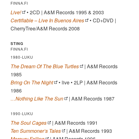
FINNA.FI
Live!
• 2CD | A&M Records 1995 & 2003
Certifiable – Live In Buenos Aires
• CD+DVD |
CherryTree/A&M Records 2008
STING
FINNA.FI
1980-LUKU
The Dream Of The Blue Turtles
| A&M Records
1985
Bring On The Night
• live • 2LP | A&M Records
1986
…Nothing Like The Sun
| A&M Records 1987
1990-LUKU
The Soul Cages
| A&M Records 1991
Ten Summoner’s Tales
| A&M Records 1993
Mercury Falling
| A&M Records 1996