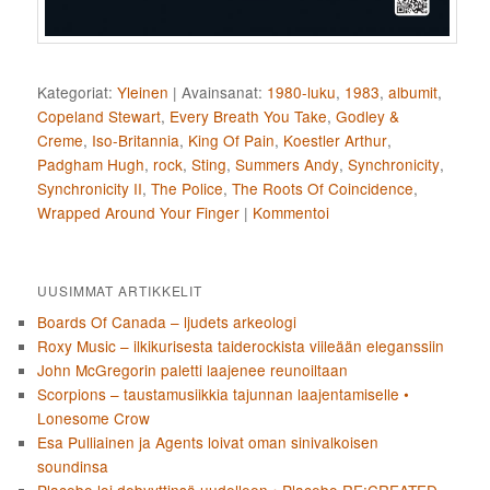
Kategoriat:
Yleinen
|
Avainsanat:
1980-luku
,
1983
,
albumit
,
Copeland Stewart
,
Every Breath You Take
,
Godley &
Creme
,
Iso-Britannia
,
King Of Pain
,
Koestler Arthur
,
Padgham Hugh
,
rock
,
Sting
,
Summers Andy
,
Synchronicity
,
Synchronicity II
,
The Police
,
The Roots Of Coincidence
,
Wrapped Around Your Finger
|
Kommentoi
UUSIMMAT ARTIKKELIT
Boards Of Canada – ljudets arkeologi
Roxy Music – ilkikurisesta taiderockista viileään eleganssiin
John McGregorin paletti laajenee reunoiltaan
Scorpions – taustamusiikkia tajunnan laajentamiselle •
Lonesome Crow
Esa Pulliainen ja Agents loivat oman sinivalkoisen
soundinsa