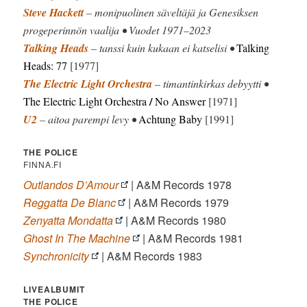
Steve Hackett
– monipuolinen säveltäjä ja Genesiksen
progeperinnön vaalija • Vuodet 1971–2023
Talking Heads
– tanssi kuin kukaan ei katselisi •
Talking
Heads: 77
[1977]
The Electric Light Orchestra
– timantinkirkas debyytti •
/
The Electric Light Orchestra
No Answer
[1971]
U2
– aitoa parempi levy •
Achtung Baby
[1991]
THE POLICE
FINNA.FI
Outlandos D’Amour
| A&M Records 1978
Reggatta De Blanc
| A&M Records 1979
Zenyatta Mondatta
| A&M Records 1980
Ghost In The Machine
| A&M Records 1981
Synchronicity
| A&M Records 1983
LIVEALBUMIT
THE POLICE