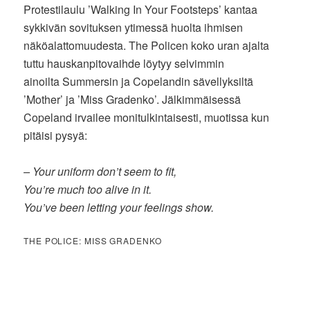
Protestilaulu ’Walking In Your Footsteps’ kantaa
sykkivän sovituksen ytimessä huolta ihmisen
näköalattomuudesta. The Policen koko uran ajalta
tuttu hauskanpitovaihde löytyy selvimmin
ainoilta Summersin ja Copelandin sävellyksiltä
’Mother’ ja ’Miss Gradenko’. Jälkimmäisessä
Copeland irvailee monitulkintaisesti, muotissa kun
pitäisi pysyä:
– Your uniform don’t seem to fit,
You’re much too alive in it.
You’ve been letting your feelings show.
THE POLICE: MISS GRADENKO