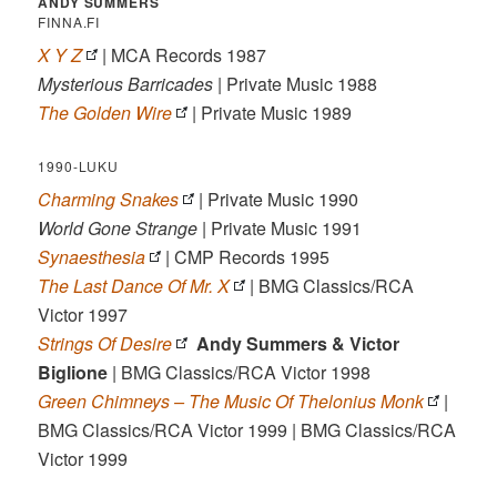
ANDY SUMMERS
FINNA.FI
X Y Z
| MCA Records 1987
Mysterious Barricades
| Private Music 1988
The Golden Wire
| Private Music 1989
1990-LUKU
Charming Snakes
| Private Music 1990
World Gone Strange
| Private Music 1991
Synaesthesia
| CMP Records 1995
The Last Dance Of Mr. X
‎| BMG Classics/RCA
Victor 1997
Strings Of Desire
Andy Summers & Victor
Biglione
| BMG Classics/RCA Victor 1998
Green Chimneys – The Music Of Thelonius Monk
|
BMG Classics/RCA Victor 1999 | BMG Classics/RCA
Victor 1999