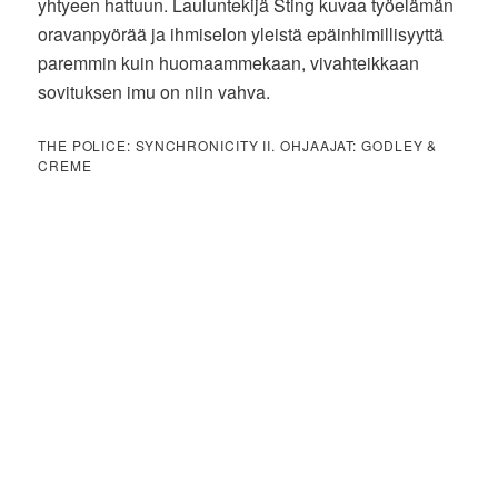
yhtyeen hattuun. Lauluntekijä Sting kuvaa työelämän
oravanpyörää ja ihmiselon yleistä epäinhimillisyyttä
paremmin kuin huomaammekaan, vivahteikkaan
sovituksen imu on niin vahva.
THE POLICE: SYNCHRONICITY II. OHJAAJAT: GODLEY &
CREME