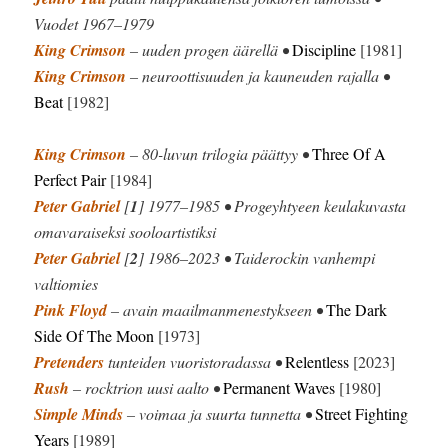
Vuodet 1967–1979
King Crimson
– uuden progen äärellä •
Discipline
[1981]
King Crimson
– neuroottisuuden ja kauneuden rajalla •
Beat
[1982]
King Crimson
– 80-luvun trilogia päättyy •
Three Of A
Perfect Pair
[1984]
Peter Gabriel
[
1
] 1977–1985 • Progeyhtyeen keulakuvasta
omavaraiseksi sooloartistiksi
Peter Gabriel
[
2
] 1986–2023 • Taiderockin vanhempi
valtiomies
Pink Floyd
– avain maailmanmenestykseen •
The Dark
Side Of The Moon
[1973]
Pretenders
tunteiden vuoristoradassa •
Relentless
[2023]
Rush
– rocktrion uusi aalto •
Permanent Waves
[1980]
Simple Minds
– voimaa ja suurta tunnetta •
Street Fighting
Years
[1989]