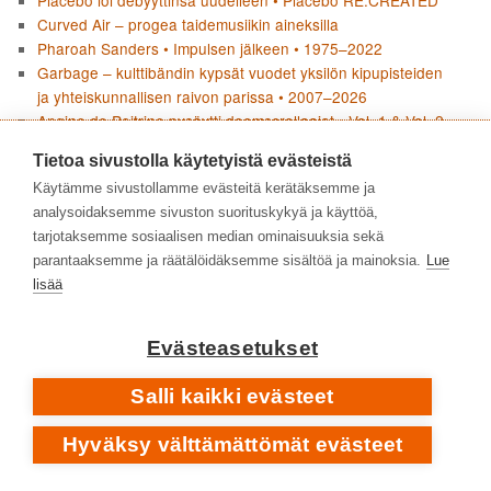
Placebo loi debyyttinsä uudelleen • Placebo RE:CREATED
Curved Air – progea taidemusiikin aineksilla
Pharoah Sanders • Impulsen jälkeen • 1975–2022
Garbage – kulttibändin kypsät vuodet yksilön kipupisteiden
ja yhteiskunnallisen raivon parissa • 2007–2026
Angine de Poitrine pysäytti doomscrollaajat • Vol. 1 & Vol. 2
Social Distortionin Born to Kill huokuu nostalgiaa ja uhmaa
Tietoa sivustolla käytetyistä evästeistä
Boards Of Canada – äänen arkeologiaa
Käytämme sivustollamme evästeitä kerätäksemme ja
Joni Mitchellin Blue ei jätä mitään kertomatta
analysoidaksemme sivuston suorituskykyä ja käyttöä,
Pharoah Sanders – tyyntä, myrskyä ja tuliperäistä voimaa •
tarjotaksemme sosiaalisen median ominaisuuksia sekä
1964–1974
parantaaksemme ja räätälöidäksemme sisältöä ja mainoksia.
Lue
Flean paluu jazzjuurille • Honora
lisää
KIRJOITTAJAT
Evästeasetukset
Salli kaikki evästeet
Hyväksy välttämättömät evästeet