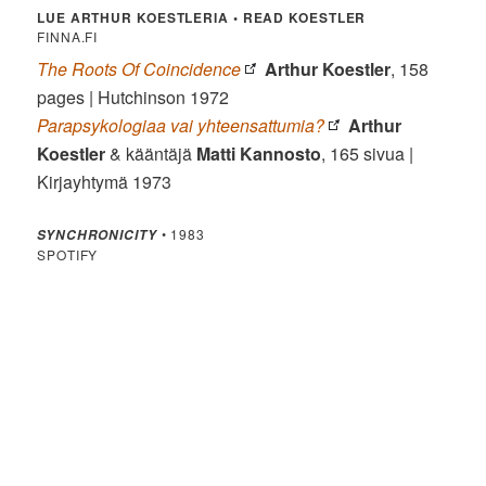
LUE ARTHUR KOESTLERIA • READ KOESTLER
FINNA.FI
The Roots Of Coincidence
Arthur Koestler
, 158
pages | Hutchinson 1972
Parapsykologiaa vai yhteensattumia?
Arthur
Koestler
& kääntäjä
Matti Kannosto
, 165 sivua |
Kirjayhtymä 1973
• 1983
SYNCHRONICITY
SPOTIFY