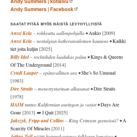
Andy Summers | kotisivu
Andy Summers | Facebook
SAATAT PITÄÄ MYÖS NÄISTÄ LEVYHYLLYISTÄ
Anssi Kela
– rohkeutta aallonpohjalla •
Aukio
[2009]
Anssi Kela
– nostalgian katkeransuloinen kauneus •
Kaikki
tiet joita kuljin
[2025]
Billy Idol
– rocktähden laadukas paluu •
Kings & Queens
Of The Underground
[2014]
Cyndi Lauper
– epätavallinen ura •
She’s So Unusual
[1983]
Dire Straits
– menestystarinan alkusanat •
Dire Straits
[1978]
HAIM
tuntee Kalifornian auringon ja varjot •
Days Are
Gone
[2013]
➡️
I Quit
[2025]
Jakszyk, Fripp and Collins
– King Crimson geeneissä? •
A
Scarcity Of Miracles
[2011]
Jethro Tull
päätti huippukautensa folkloren lumoissa •