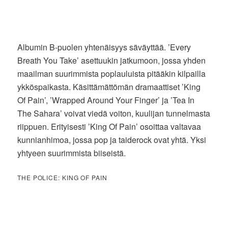
Albumin B-puolen yhtenäisyys säväyttää. ’Every
Breath You Take’ asettuukin jatkumoon, jossa yhden
maailman suurimmista poplauluista pitääkin kilpailla
ykköspaikasta. Käsittämättömän dramaattiset ’King
Of Pain’, ’Wrapped Around Your Finger’ ja ’Tea In
The Sahara’ voivat viedä voiton, kuulijan tunnelmasta
riippuen. Erityisesti ’King Of Pain’ osoittaa valtavaa
kunnianhimoa, jossa pop ja taiderock ovat yhtä. Yksi
yhtyeen suurimmista biiseistä.
THE POLICE: KING OF PAIN