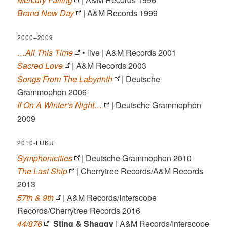
Brand New Day
| A&M Records 1999
2000–2009
…All This Time
• live | A&M Records 2001
Sacred Love
| A&M Records 2003
Songs From The Labyrinth
| Deutsche
Grammophon 2006
If On A Winter’s Night…
| Deutsche Grammophon
2009
2010-LUKU
Symphonicities
| Deutsche Grammophon 2010
The Last Ship
| Cherrytree Records/A&M Records
2013
57th & 9th
| A&M Records/Interscope
Records/Cherrytree Records 2016
44/876
Sting & Shaggy
| A&M Records/Interscope