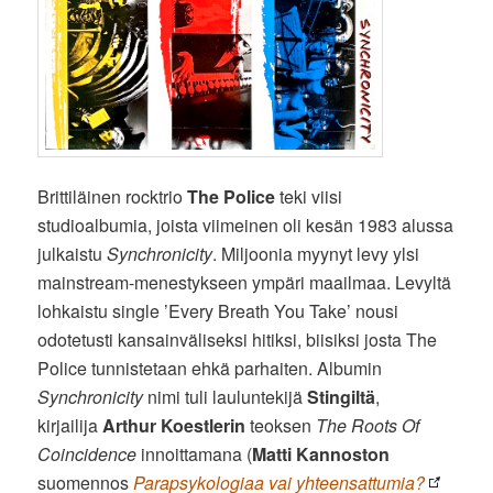
Brittiläinen rocktrio
The Police
teki viisi
studioalbumia, joista viimeinen oli kesän 1983 alussa
julkaistu
Synchronicity
. Miljoonia myynyt levy ylsi
mainstream-menestykseen ympäri maailmaa. Levyltä
lohkaistu single ’Every Breath You Take’ nousi
odotetusti kansainväliseksi hitiksi, biisiksi josta The
Police tunnistetaan ehkä parhaiten. Albumin
Synchronicity
nimi tuli lauluntekijä
Stingiltä
,
kirjailija
Arthur Koestlerin
teoksen
The Roots Of
Coincidence
innoittamana (
Matti Kannoston
suomennos
Parapsykologiaa vai yhteensattumia?