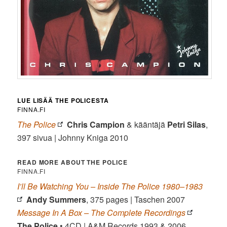
LUE LISÄÄ THE POLICESTA
FINNA.FI
The Police
Chris Campion
& kääntäjä
Petri
Silas
,
397 sivua | Johnny Kniga 2010
READ MORE ABOUT THE POLICE
FINNA.FI
I’ll Be Watching You – Inside The Police 1980–1983
Andy Summers
, 375 pages | Taschen 2007
Message In A Box – The Complete Recordings
The Police
• 4CD | A&M Records 1993 & 2006.