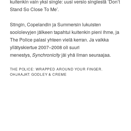
kuitenkin vain yksi single: uusi versio singlestä ’Don’t
Stand So Close To Me’.
Stingin, Copelandin ja Summersin lukuisten
soololevyjen jälkeen tapahtui kuitenkin pieni ihme, ja
The Police palasi yhteen vielä kerran. Ja vaikka
yllätyskiertue 2007–2008 oli suuri
menestys,
Synchronicity
jäi yhä ilman seuraajaa.
THE POLICE: WRAPPED AROUND YOUR FINGER.
OHJAAJAT: GODLEY & CREME