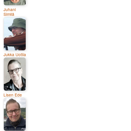
Juhani
Similä
Jukka Uotila
Lisen Ede