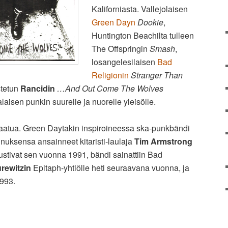
Kaliforniasta. Vallejolaisen
Green Dayn
Dookie
,
Huntington Beachilta tulleen
The Offspringin
Smash
,
losangelesilaisen
Bad
Religionin
Stranger Than
stetun
Rancidin
…And Out Come The Wolves
laisen punkin suurelle ja nuorelle yleisölle.
 laatua. Green Daytakin inspiroineessa ska-punkbändi
uksensa ansainneet kitaristi-laulaja
Tim Armstrong
stivat sen vuonna 1991, bändi sainattiin Bad
urewitzin
Epitaph-yhtiölle heti seuraavana vuonna, ja
1993.