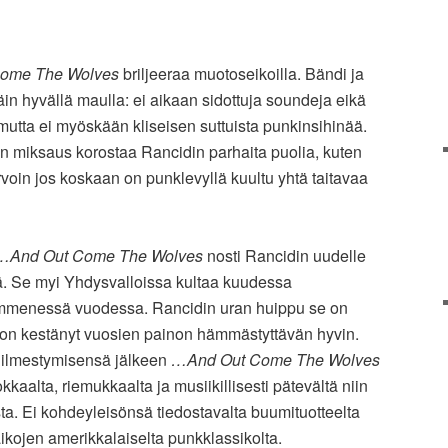
ome The Wolves
briljeeraa muotoseikoilla. Bändi ja
täin hyvällä maulla: ei aikaan sidottuja soundeja eikä
, mutta ei myöskään kliseisen suttuista punkinsihinää.
en miksaus korostaa Rancidin parhaita puolia, kuten
voin jos koskaan on punklevyllä kuultu yhtä taitavaa
…And Out Come The Wolves
nosti Rancidin uudelle
. Se myi Yhdysvalloissa kultaa kuudessa
ymmenessä vuodessa. Rancidin uran huippu se on
e on kestänyt vuosien painon hämmästyttävän hyvin.
 ilmestymisensä jälkeen
…And Out Come The Wolves
kkaalta, riemukkaalta ja musiikillisesti pätevältä niin
sta. Ei kohdeyleisönsä tiedostavalta buumituotteelta
kojen amerikkalaiselta punkklassikolta.