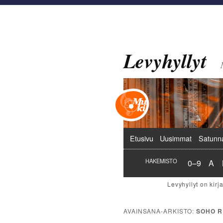
Levyhyllyt
Päävalikko
Etusivu
Uusimmat
Satunn
Hakemist
Hak
HAKEMISTO
0–9
A
AVAINSANA-ARKISTO:
SOHO R