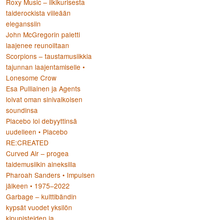
Roxy Music – ilkikurisesta
taiderockista viileään
eleganssiin
John McGregorin paletti
laajenee reunoiltaan
Scorpions – taustamusiikkia
tajunnan laajentamiselle •
Lonesome Crow
Esa Pulliainen ja Agents
loivat oman sinivalkoisen
soundinsa
Placebo loi debyyttinsä
uudelleen • Placebo
RE:CREATED
Curved Air – progea
taidemusiikin aineksilla
Pharoah Sanders • Impulsen
jälkeen • 1975–2022
Garbage – kulttibändin
kypsät vuodet yksilön
kipupisteiden ja