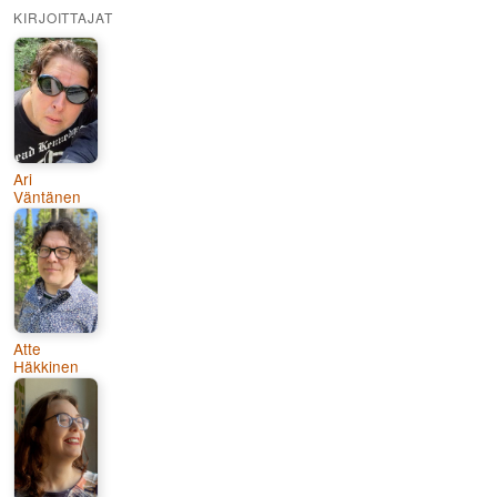
KIRJOITTAJAT
Ari
Väntänen
Atte
Häkkinen