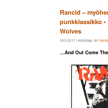
Rancid – myöhe
punkklassikko 
Wolves
18.5.2017
| Kirjoittaja:
Ari Vänt
…And Out Come The 