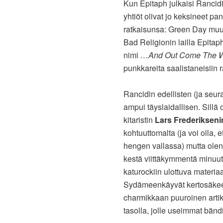
Kun Epitaph julkaisi Rancid
yhtiöt olivat jo keksineet p
ratkaisunsa: Green Day muutt
Bad Religionin lailla Epita
nimi
…And Out Come The W
punkkareita saalistaneisiin 
Rancidin edellisten (ja seu
ampui täyslaidallisen. Sillä
kitaristin
Lars Frederikseni
kohtuuttomalta (ja voi olla, e
hengen vallassa) mutta olenna
kestä viittäkymmentä minuut
katurockiin ulottuva materiaa
Sydämeenkäyvät kertosäkeet
charmikkaan puuroinen artiku
tasolla, jolle useimmat bänd