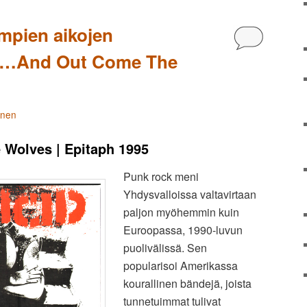
mpien aikojen
Kommentoi
• …And Out Come The
änen
Wolves | Epitaph 1995
Punk rock meni
Yhdysvalloissa valtavirtaan
paljon myöhemmin kuin
Euroopassa, 1990-luvun
puolivälissä. Sen
popularisoi Amerikassa
kourallinen bändejä, joista
tunnetuimmat tulivat