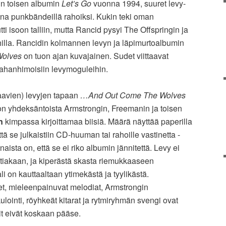
in toisen albumin
Let’s Go
vuonna 1994, suuret levy-
anna punkbändeillä rahoiksi. Kukin teki oman
i isoon talliin, mutta Rancid pysyi The Offspringin ja
philla. Rancidin kolmannen levyn ja läpimurtoalbumin
olves
on tuon ajan kuvajainen. Sudet viittaavat
rahanhimoisiin levymoguleihin.
raavien) levyjen tapaan
…And Out Come The Wolves
 on yhdeksäntoista Armstrongin, Freemanin ja toisen
n
kimpassa kirjoittamaa biisiä. Määrä näyttää paperilla
ttä se julkaistiin CD-huuman tai rahoille vastinetta -
ista on, että se ei riko albumin jännitettä. Levy ei
tiakaan, ja kiperästä skasta riemukkaaseen
li on kauttaaltaan ytimekästä ja tyylikästä.
, mieleenpainuvat melodiat, Armstrongin
lointi, röyhkeät kitarat ja rytmiryhmän svengi ovat
it eivät koskaan pääse.