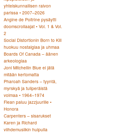
yhteiskunnallisen raivon
parissa • 2007–2026
Angine de Poitrine pysäytti
doomscrollaajat • Vol. 1 & Vol.
2
Social Distortionin Born to Kill
huokuu nostalgiaa ja uhmaa
Boards Of Canada – äänen
arkeologiaa
Joni Mitchellin Blue ei jätä
mitään kertomatta
Pharoah Sanders – tyyntä,
myrskyä ja tuliperäistä
voimaa • 1964–1974
Flean paluu jazzjuurille •
Honora
Carpenters – sisarukset
Karen ja Richard
viihdemusiikin huipulla