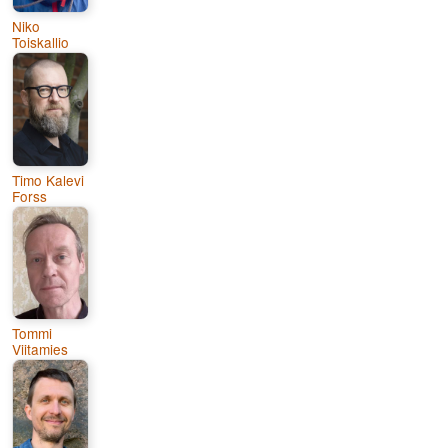
Niko
Toiskallio
Timo Kalevi
Forss
Tommi
Viitamies