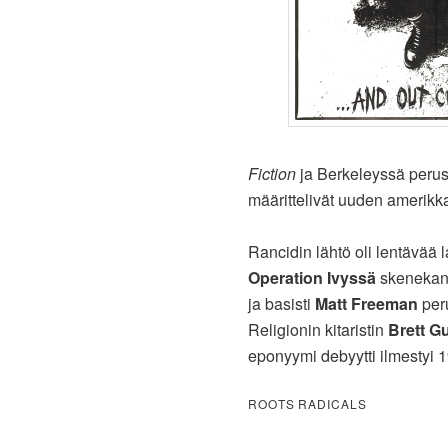
Fiction
ja Berkeleyssä peru
määrittelivät uuden amerikka
Rancidin lähtö oli lentävää
Operation Ivyssä
skenekann
ja basisti
Matt Freeman
peru
Religionin kitaristin
Brett G
eponyymi debyytti ilmestyi 
ROOTS RADICALS