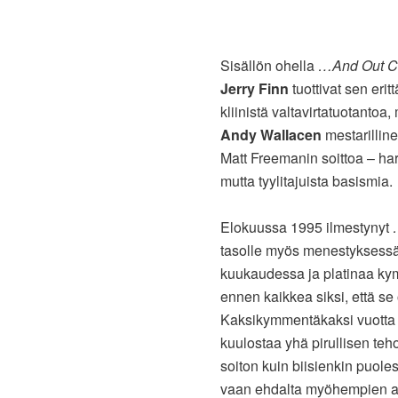
Sisällön ohella
…And Out C
Jerry Finn
tuottivat sen erit
kliinistä valtavirtatuotantoa
Andy Wallacen
mestarillin
Matt Freemanin soittoa – har
mutta tyylitajuista basismia.
Elokuussa 1995 ilmestynyt
tasolle myös menestyksessä
kuukaudessa ja platinaa k
ennen kaikkea siksi, että s
Kaksikymmentäkaksi vuotta
kuulostaa yhä pirullisen teho
soiton kuin biisienkin puole
vaan ehdalta myöhempien ai