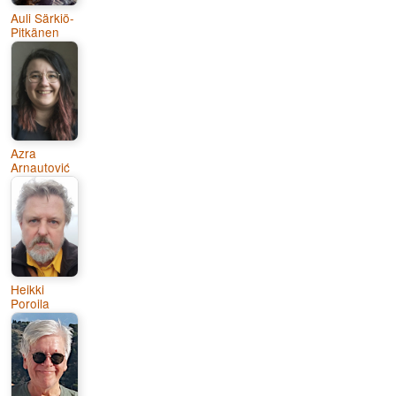
Auli Särkiö-
Pitkänen
Azra
Arnautović
Heikki
Poroila