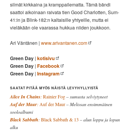
silmät kirkkaina ja kramppailematta. Tämä bändi
saattoi aikoinaan raivata tien Good Charlotten, Sum-
41:in ja Blink-182:n kaltaisille yhtyeille, mutta ei
vieläkään ole vaarassa hukkua niiden joukkoon.
Ari Väntänen |
www.arivantanen.com
Green Day
|
kotisivu
Green Day
|
Facebook
Green Day
|
Instagram
SAATAT PITÄÄ MYÖS NÄISTÄ LEVYHYLLYISTÄ
Alice In Chains
:
Rainier Fog
– sumusta selviytyneet
Auf der Maur
:
Auf der Maur
– Melissan ensimmäinen
sooloalbumi
Black Sabbath
:
Black Sabbath & 13
– alun loppu ja lopun
alku