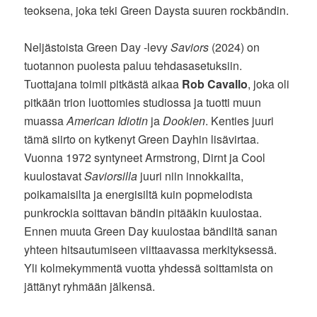
teoksena, joka teki Green Daysta suuren rockbändin.
Neljästoista Green Day -levy
Saviors
(2024) on
tuotannon puolesta paluu tehdasasetuksiin.
Tuottajana toimii pitkästä aikaa
Rob Cavallo
, joka oli
pitkään trion luottomies studiossa ja tuotti muun
muassa
American Idiotin
ja
Dookien
. Kenties juuri
tämä siirto on kytkenyt Green Dayhin lisävirtaa.
Vuonna 1972 syntyneet Armstrong, Dirnt ja Cool
kuulostavat
Saviorsilla
juuri niin innokkailta,
poikamaisilta ja energisiltä kuin popmelodista
punkrockia soittavan bändin pitääkin kuulostaa.
Ennen muuta Green Day kuulostaa bändiltä sanan
yhteen hitsautumiseen viittaavassa merkityksessä.
Yli kolmekymmentä vuotta yhdessä soittamista on
jättänyt ryhmään jälkensä.