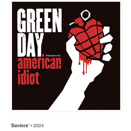
’Saviors’
• 2024