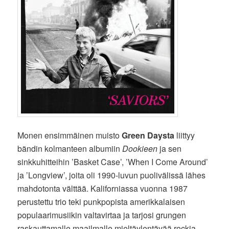
Monen ensimmäinen muisto
Green Daysta
liittyy
bändin kolmanteen albumiin
Dookieen
ja sen
sinkkuhitteihin ’Basket Case’, ’When I Come Around’
ja ’Longview’, joita oli 1990-luvun puolivälissä lähes
mahdotonta välttää. Kaliforniassa vuonna 1987
perustettu trio teki punkpopista amerikkalaisen
populaarimusiikin valtavirtaa ja tarjosi grungen
raskauttamalle maailmalle mieltäylentävää rockia.