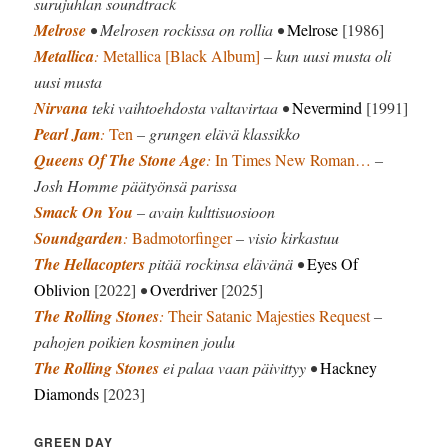
surujuhlan soundtrack
Melrose
• Melrosen rockissa on rollia •
Melrose
[1986]
Metallica
:
Metallica [Black Album]
– kun uusi musta oli
uusi musta
Nirvana
teki vaihtoehdosta valtavirtaa •
Nevermind
[1991]
Pearl Jam
:
Ten
– grungen elävä klassikko
Queens Of The Stone Age
:
In Times New Roman…
–
Josh Homme päätyönsä parissa
Smack On You
– avain kulttisuosioon
Soundgarden
:
Badmotorfinger
– visio kirkastuu
The Hellacopters
pitää rockinsa elävänä •
Eyes Of
Oblivion
[2022]
•
Overdriver
[2025]
The Rolling Stones
:
Their Satanic Majesties Request
–
pahojen poikien kosminen joulu
The Rolling Stones
ei palaa vaan päivittyy •
Hackney
Diamonds
[2023]
GREEN DAY