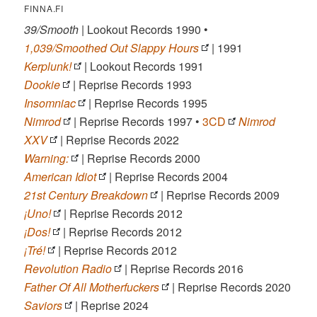
FINNA.FI
39/Smooth
| Lookout Records 1990 •
1,039/Smoothed Out Slappy Hours
| 1991
Kerplunk!
| Lookout Records 1991
Dookie
| Reprise Records 1993
Insomniac
| Reprise Records 1995
Nimrod
| Reprise Records 1997 •
3CD
Nimrod
XXV
| Reprise Records 2022
Warning:
| Reprise Records 2000
American Idiot
| Reprise Records 2004
21st Century Breakdown
| Reprise Records 2009
¡Uno!
| Reprise Records 2012
¡Dos!
| Reprise Records 2012
¡Tré!
| Reprise Records 2012
Revolution Radio
| Reprise Records 2016
Father Of All Motherfuckers
| Reprise Records 2020
Saviors
| Reprise 2024