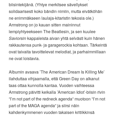
biisintekijänä. (Yhtye merkitsee sävellykset
solidaarisesti koko bändin nimiin, mutta eivätköhän
ne enimmäkseen laulaja-kitaristin tekosia ole.)
Armstrong on jo kauan sitten maininnut
lempiyhtyeekseen The Beatlesin, ja sen kuulee
Saviorsin
kappaleista aivan yhtä selvästi kuin hänen
rakkautensa punk- ja garagerockia kohtaan. Tärkeintä
ovat taivaita tavoittelevat melodiat, ja parhaimmillaan
ne ovat loistavia.
Albumin avaava ’The American Dream Is Killing Me’
ilahduttaa vihjaamalla, että Green Day on alkanut
taas ottaa kunnolla kantaa. Vuoden vaihteessa
Armstrong päivitti keikalla ’American Idiot’-biisin rivin
”I’m not part of the redneck agenda” muotoon ”I’m not
part of the MAGA agenda” ja siirsi näin
kahdenkymmenen vuoden takaisen kritiikkinsä