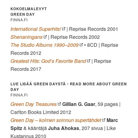
KOKOELMALEVYT
GREEN DAY
FINNA.FI
International Superhits!
| Reprise Records 2001
Shenaningans
| Reprise Records 2002
The Studio Albums 1990–2009
• 8CD | Reprise
Records 2012
Greatest Hits: God’s Favorite Band
| Reprise
Records 2017
LUE LISÄÄ GREEN DAYSTÄ
•
READ MORE ABOUT GREEN
DAY
FINNA.FI
Green Day Treasures
Gillian G. Gaar
, 59 pages |
Carlton Books Limited 2012
Green Day – kolmen soinnun supertähdet
Marc
Spitz
& kääntäjä
Juha Ahokas
, 207 sivua | Like
Kustannus 2010