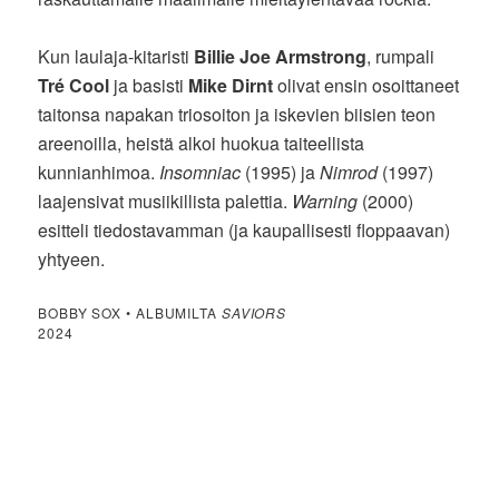
Kun laulaja-kitaristi
Billie Joe Armstrong
, rumpali
Tré Cool
ja basisti
Mike Dirnt
olivat ensin osoittaneet
taitonsa napakan triosoiton ja iskevien biisien teon
areenoilla, heistä alkoi huokua taiteellista
kunnianhimoa.
Insomniac
(1995) ja
Nimrod
(1997)
laajensivat musiikillista palettia.
Warning
(2000)
esitteli tiedostavamman (ja kaupallisesti floppaavan)
yhtyeen.
BOBBY SOX • ALBUMILTA
SAVIORS
2024