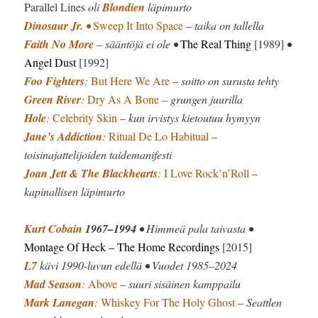
Parallel Lines
oli
Blondien
läpimurto
Dinosaur Jr.
•
Sweep It Into Space
– taika on tallella
Faith No More
– sääntöjä ei ole •
The Real Thing
[1989]
•
Angel Dust
[1992]
Foo Fighters
:
But Here We Are
– soitto on surusta tehty
Green River
:
Dry As A Bone
– grungen juurilla
Hole
:
Celebrity Skin
– kun irvistys kietoutuu hymyyn
Jane’s Addiction
:
Ritual De Lo Habitual
–
toisinajattelijoiden taidemanifesti
Joan Jett & The Blackhearts
:
I Love Rock’n’Roll
–
kapinallisen läpimurto
Kurt Cobain
1967–1994
• Himmeä pala taivasta •
Montage Of Heck
– The Home Recordings
[2015]
L7
kävi 1990-luvun edellä • Vuodet 1985–2024
Mad Season
:
Above
– suuri sisäinen kamppailu
Mark Lanegan
:
Whiskey For The Holy Ghost
– Seattlen