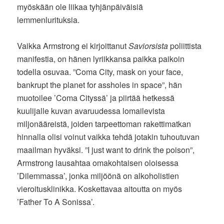
myöskään ole liikaa tyhjänpäiväisiä
lemmenlurituksia.
Vaikka Armstrong ei kirjoittanut
Saviorsista
poliittista
manifestia, on hänen lyriikkansa paikka paikoin
todella osuvaa. ”Coma City, mask on your face,
bankrupt the planet for assholes in space”, hän
muotoilee ’Coma Cityssä’ ja piirtää hetkessä
kuulijalle kuvan avaruudessa lomailevista
miljonääreistä, joiden tarpeettoman rakettimatkan
hinnalla olisi voinut vaikka tehdä jotakin tuhoutuvan
maailman hyväksi. ”I just want to drink the poison”,
Armstrong lausahtaa omakohtaisen oloisessa
’Dilemmassa’, jonka miljöönä on alkoholistien
vieroitusklinikka. Koskettavaa aitoutta on myös
’Father To A Sonissa’.