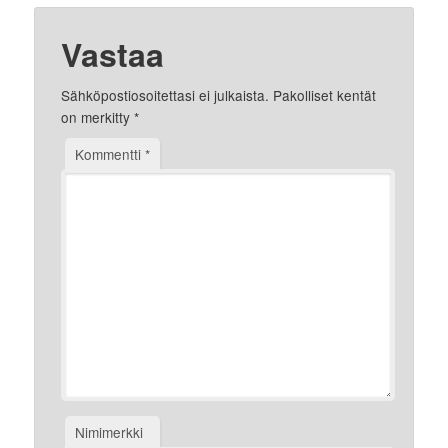
Vastaa
Sähköpostiosoitettasi ei julkaista.
Pakolliset kentät
on merkitty
*
Kommentti
*
Nimimerkki