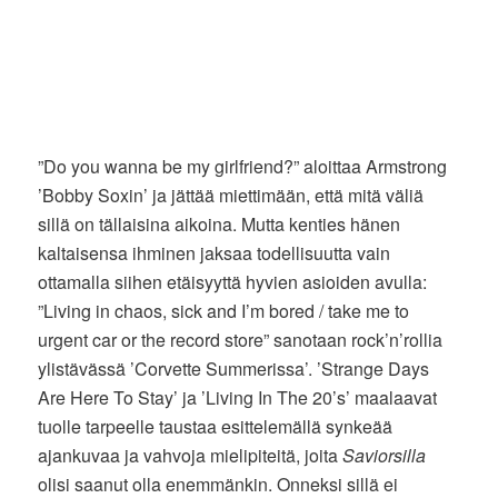
”Do you wanna be my girlfriend?” aloittaa Armstrong
’Bobby Soxin’ ja jättää miettimään, että mitä väliä
sillä on tällaisina aikoina. Mutta kenties hänen
kaltaisensa ihminen jaksaa todellisuutta vain
ottamalla siihen etäisyyttä hyvien asioiden avulla:
”Living in chaos, sick and I’m bored / take me to
urgent car or the record store” sanotaan rock’n’rollia
ylistävässä ’Corvette Summerissa’. ’Strange Days
Are Here To Stay’ ja ’Living In The 20’s’ maalaavat
tuolle tarpeelle taustaa esittelemällä synkeää
ajankuvaa ja vahvoja mielipiteitä, joita
Saviorsilla
olisi saanut olla enemmänkin. Onneksi sillä ei