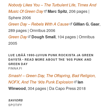
Nobody Likes You – The Turbulent Life, Times And
Music Of Green Day
Marc Spitz
, 206 pages |
Sphere 2006
Green Day – Rebels With A Cause
Gillian G. Gaar
,
289 pages | Omnibus 2006
Green Day
Dough Small
, 104 pages | Omnibus
2005
LUE LISÄÄ 1990-LUVUN PUNK ROCKISTA JA GREEN
DAYSTÄ
•
READ MORE ABOUT THE ’90S PUNK AND
GREEN DAY
FINNA.FI
Smash! – Green Day, The Offspring, Bad Religion,
NOFX, And The ’90s Punk Explosion
Ian
Winwood
, 304 pages | Da Capo Press 2018
SAVIORS
SPOTIFY