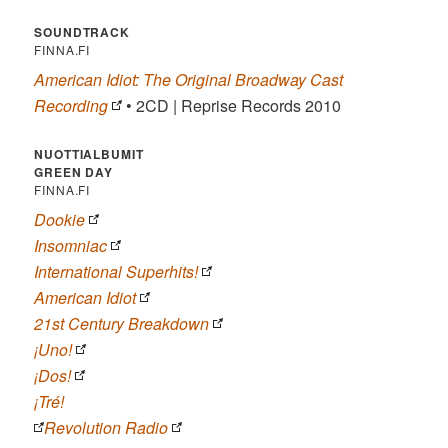
SOUNDTRACK
FINNA.FI
American Idiot: The Original Broadway Cast
Recording
• 2CD | Reprise Records 2010
NUOTTIALBUMIT
GREEN DAY
FINNA.FI
Dookie
Insomniac
International Superhits!
American Idiot
21st Century Breakdown
¡Uno!
¡Dos!
¡Tré!
Revolution Radio