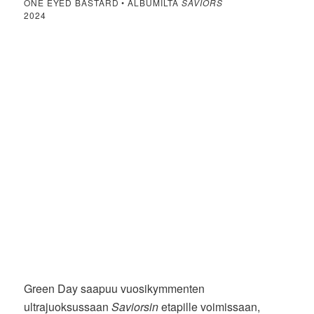
ONE EYED BASTARD • ALBUMILTA
SAVIORS
2024
Green Day saapuu vuosikymmenten
ultrajuoksussaan
Saviorsin
etapille voimissaan,