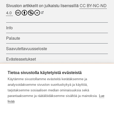
Sivuston artikkelit on julkaistu lisenssillä
CC BY-NC-ND
4.0
Info
Palaute
Saavutettavuusseloste
Evästeasetukset
Tietoa sivustolla käytetyistä evästeistä
Seuraa meitä:
Käytämme sivustollamme evästeitä kerätäksemme ja
analysoidaksemme sivuston suorituskykyä ja käyttöä,
tarjotaksemme sosiaalisen median ominaisuuksia sekä
parantaaksemme ja räätälöidäksemme sisältöä ja mainoksia.
Lue
lisää