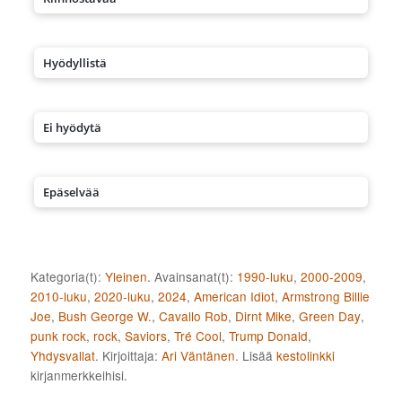
Hyödyllistä
Ei hyödytä
Epäselvää
Kategoria(t):
Yleinen
. Avainsanat(t):
1990-luku
,
2000-2009
,
2010-luku
,
2020-luku
,
2024
,
American Idiot
,
Armstrong Billie
Joe
,
Bush George W.
,
Cavallo Rob
,
Dirnt Mike
,
Green Day
,
punk rock
,
rock
,
Saviors
,
Tré Cool
,
Trump Donald
,
Yhdysvallat
. Kirjoittaja:
Ari Väntänen
. Lisää
kestolinkki
kirjanmerkkeihisi.