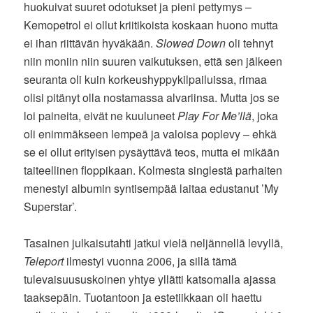
huokuivat suuret odotukset ja pieni pettymys –
Kemopetrol ei ollut kriitikoista koskaan huono mutta
ei ihan riittävän hyväkään.
Slowed Down
oli tehnyt
niin moniin niin suuren vaikutuksen, että sen jälkeen
seuranta oli kuin korkeushyppykilpailuissa, rimaa
olisi pitänyt olla nostamassa alvariinsa. Mutta jos se
loi paineita, eivät ne kuuluneet
Play For Me’llä
, joka
oli enimmäkseen lempeä ja valoisa poplevy – ehkä
se ei ollut erityisen pysäyttävä teos, mutta ei mikään
taiteellinen floppikaan. Kolmesta singlestä parhaiten
menestyi albumin syntisempää laitaa edustanut ’My
Superstar’.
Tasainen julkaisutahti jatkui vielä neljännellä levyllä,
Teleport
ilmestyi vuonna 2006, ja sillä tämä
tulevaisuususkoinen yhtye yllätti katsomalla ajassa
taaksepäin. Tuotantoon ja estetiikkaan oli haettu