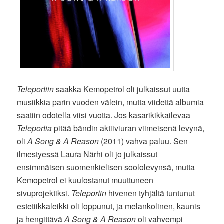
Teleportiin
saakka Kemopetrol oli julkaissut uutta
musiikkia parin vuoden välein, mutta viidettä albumia
saatiin odotella viisi vuotta. Jos kasarikikkailevaa
Teleportia
pitää bändin aktiiviuran viimeisenä levynä,
oli
A Song & A Reason
(2011) vahva paluu. Sen
ilmestyessä Laura Närhi oli jo julkaissut
ensimmäisen suomenkielisen soololevynsä, mutta
Kemopetrol ei kuulostanut muuttuneen
sivuprojektiksi.
Teleportin
hivenen tyhjältä tuntunut
estetiikkaleikki oli loppunut, ja melankolinen, kaunis
ja hengittävä
A Song & A Reason
oli vahvempi