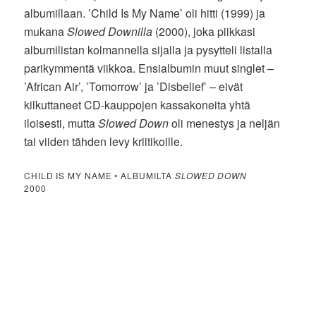
albumillaan. ’Child Is My Name’ oli hitti (1999) ja
mukana
Slowed Downilla
(2000), joka piikkasi
albumilistan kolmannella sijalla ja pysytteli listalla
parikymmentä viikkoa. Ensialbumin muut singlet –
’African Air’, ’Tomorrow’ ja ’Disbelief’ – eivät
kilkuttaneet CD-kauppojen kassakoneita yhtä
iloisesti, mutta
Slowed Down
oli menestys ja neljän
tai viiden tähden levy kriitikoille.
CHILD IS MY NAME • ALBUMILTA
SLOWED DOWN
2000