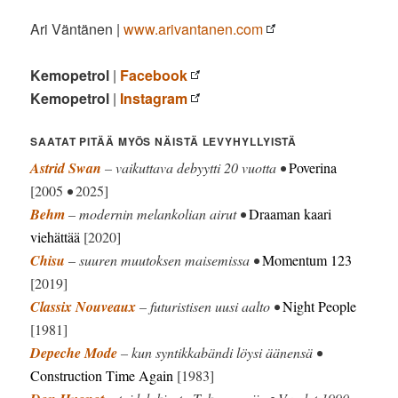
Ari Väntänen |
www.arivantanen.com
Kemopetrol
|
Facebook
Kemopetrol
|
Instagram
SAATAT PITÄÄ MYÖS NÄISTÄ LEVYHYLLYISTÄ
Astrid Swan
– vaikuttava debyytti 20 vuotta •
Poverina
[2005
•
2025]
Behm
– modernin melankolian airut •
Draaman kaari
viehättää
[2020]
Chisu
– suuren muutoksen maisemissa •
Momentum 123
[2019]
Classix Nouveaux
– futuristisen uusi aalto •
Night People
[1981]
Depeche Mode
– kun syntikkabändi löysi äänensä •
Construction Time Again
[1983]