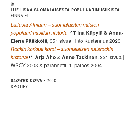
📚
LUE LISÄÄ SUOMALAISESTA POPULAARIMUSIIKISTA
FINNA.FI
Lailasta Almaan – suomalaisten naisten
populaarimusiikin historia
Tiina Käpylä & Anna-
Elena Pääkkölä
, 351 sivua | Into Kustannus 2023
Rockin korkeat korot – suomalaisen naisrockin
historia!
Arja Aho
&
Anne Taskinen
, 321 sivua
|
WSOY 2003 & parannettu 1. painos 2004
• 2000
SLOWED DOWN
SPOTIFY