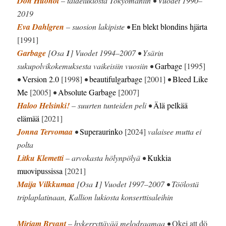
Don Huonot
– taidelukiosta Tokyomaniin • Vuodet 1990–
2019
Eva Dahlgren
– suosion lakipiste •
En blekt blondins hjärta
[1991]
Garbage
[Osa
1
] Vuodet 1994–2007 • Ysärin
sukupolvikokemuksesta vaikeisiin vuosiin •
Garbage
[1995]
•
Version 2.0
[1998]
•
beautifulgarbage
[2001]
•
Bleed Like
Me
[2005]
•
Absolute Garbage
[2007]
Haloo Helsinki!
– suurten tunteiden peli •
Älä pelkää
elämää
[2021]
Jonna Tervomaa
•
Superaurinko
[2024]
valaisee mutta ei
polta
Litku Klemetti
– arvokasta hölynpölyä •
Kukkia
muovipussissa
[2021]
Maija Vilkkumaa
[Osa
1
] Vuodet 1997–2007 • Töölostä
triplaplatinaan, Kallion lukiosta konserttisaleihin
Miriam Bryant
– hykerryttävää melodraamaa •
Okej att dö