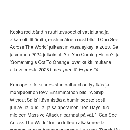
Koska rockbändin ruuhkavuodet olivat takana ja
aikaa oli riittämiin, ensimmäinen uusi biisi ’I Can See
Across The World’ julkaistiin vasta syksyllä 2023. Se
ja vuonna 2024 julkaistut ’Are You Coming Home?’ ja
’Something’s Got To Change’ ovat kaikki mukana
alkuvuodesta 2025 ilmestyneellä
Enginellä
.
Kemopetrolin kuudes studioalbumi on tyylikäs ja
monipuolinen levy. Ensimmäinen biisi ’A Ship
Without Sails’ käynnistää albumin seesteisesti
juhlavilla jousilla, ja salaperäinen ’Ten Days’ tuo
mieleen Massive Attackin parhaat päivät. ’I Can See
Across The World’ tuntuu tulleen aikakoneella
suoraan vuosituhannen taitteesta, kun taas ’Break My