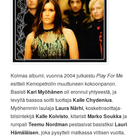
Kolmas albumi, vuonna 2004 julkaistu
Play For Me
esitteli Kemopetrolin muuttuneen kokoonpanon.
Basisti
Kari Myöhänen
oli eronnut yhtyeestä, ja
levyllä bassoa soitti tuottaja
Kalle Chydenius
.
Myöhemmin laulaja
Laura Närhi
, kosketinsoittaja-
biisintekijä
Kalle Koivisto
, kitaristi
Marko Soukka
ja
rumpali
Teemu Nordman
pestasivat basistiksi
Lauri
Hämäläisen
, joka pysytteli matkassa viitisen vuotta.