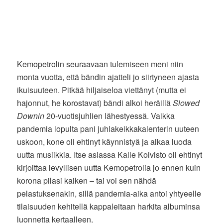
Kemopetrolin seuraavaan tulemiseen meni niin
monta vuotta, että bändin ajatteli jo siirtyneen ajasta
ikuisuuteen. Pitkää hiljaiseloa viettänyt (mutta ei
hajonnut, he korostavat) bändi alkoi heräillä
Slowed
Downin
20-vuotisjuhlien lähestyessä. Vaikka
pandemia lopulta pani juhlakeikkakalenterin uuteen
uskoon, kone oli ehtinyt käynnistyä ja alkaa luoda
uutta musiikkia. Itse asiassa Kalle Koivisto oli ehtinyt
kirjoittaa levyllisen uutta Kemopetrolia jo ennen kuin
korona pilasi kaiken – tai voi sen nähdä
pelastuksenakin, sillä pandemia-aika antoi yhtyeelle
tilaisuuden kehitellä kappaleitaan harkita albuminsa
luonnetta kertaalleen.