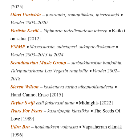
[2025]
Olavi Uusivirta
– nuoruutta, romantiikkaa, intertekstejä •
Vuodet 2003–2020
Pariisin Kevät
– läpimurto todellisuudesta toiseen •
Kaikki
on satua
[2012]
PMMP
• Massasuosio, substanssi, sukupolvikokemus •
Vuodet 2003–2013 ja 2024
Scandinavian Music Group
– surinakitaroista banjoihin,
Talvipuutarhasta Las Vegasin raunioille • Vuodet 2002–
2018
Steven Wilson
– koskettava tarina ulkopuolisuudesta •
Hand Cannot Erase
[2015]
Taylor Swift
etsii jatkuvasti uutta •
Midnights
[2022]
Tears For Fears
– kasaripopin klassikko •
The Seeds Of
Love
[1989]
Ultra Bra
– houkutuksen voimasta •
Vapaaherran elämää
[1996]