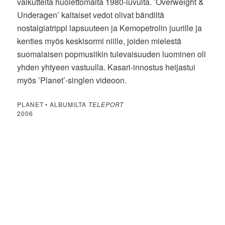
vaikutteita huolettomalta 1980-luvulta. ’Overweight &
Underagen’ kaltaiset vedot olivat bändiltä
nostalgiatrippi lapsuuteen ja Kemopetrolin juurille ja
kenties myös keskisormi niille, joiden mielestä
suomalaisen popmusiikin tulevaisuuden luominen oli
yhden yhtyeen vastuulla. Kasari-innostus heijastui
myös ’Planet’-singlen videoon.
PLANET • ALBUMILTA
TELEPORT
2006