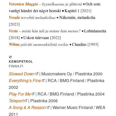
Veronica Maggio
– kyynelkaasua ja glitteriä •
Och som
vanligt händer det något hemskt
•
Kapitel 1
[2021]
Vesala
tervehtii melankoliaa •
Näkemiin, melankolia
[2023]
Vesta
– mistä hän tuli ja minne hän menee? •
Lohtulauseita
[2018]
•
Uskon tulevaan
[2022]
Wilma
päivitti suomenkielistä rockia •
Claudius
[1993]
💿
KEMOPETROL
FINNA.FI
Slowed Down
| Musicmakers Oy / Plastinka 2000
Everything’s Fine
| RCA / BMG Finland / Plastinka
2002
Play For Me
| RCA / BMG Finland / Plastinka 2004
Teleport
| Plastinka 2006
A Song & A Reason
| Warner Music Finland / WEA
2011