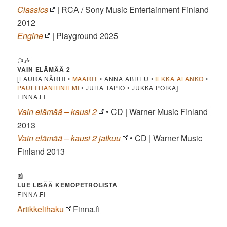
Classics
| RCA / Sony Music Entertainment Finland
2012
Engine
| Playground 2025
📺🎶
VAIN ELÄMÄÄ 2
[LAURA NÄRHI •
MAARIT
• ANNA ABREU •
ILKKA ALANKO
•
PAULI HANHINIEMI
• JUHA TAPIO • JUKKA POIKA]
FINNA.FI
Vain elämää – kausi 2
• CD | Warner Music Finland
‎2013
Vain elämää – kausi 2 jatkuu
• CD | Warner Music
Finland ‎2013
📰
LUE LISÄÄ KEMOPETROLISTA
FINNA.FI
Artikkelihaku
Finna.fi