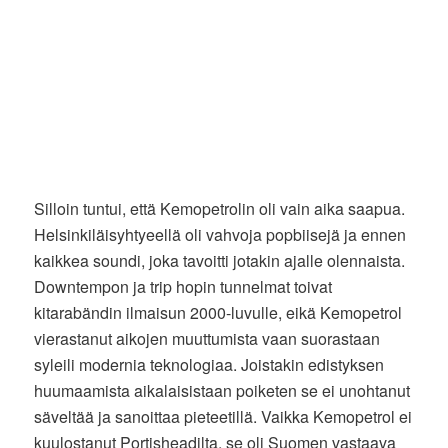
Silloin tuntui, että Kemopetrolin oli vain aika saapua.
Helsinkiläisyhtyeellä oli vahvoja popbiisejä ja ennen
kaikkea soundi, joka tavoitti jotakin ajalle olennaista.
Downtempon ja trip hopin tunnelmat toivat
kitarabändin ilmaisun 2000-luvulle, eikä Kemopetrol
vierastanut aikojen muuttumista vaan suorastaan
syleili modernia teknologiaa. Joistakin edistyksen
huumaamista aikalaisistaan poiketen se ei unohtanut
säveltää ja sanoittaa pieteetillä. Vaikka Kemopetrol ei
kuulostanut Portisheadilta, se oli Suomen vastaava