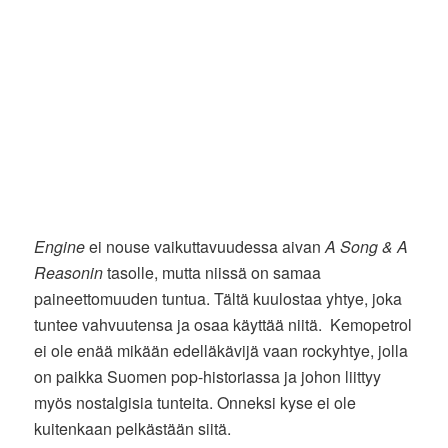
Engine
ei nouse vaikuttavuudessa aivan
A Song & A
Reasonin
tasolle, mutta niissä on samaa
paineettomuuden tuntua. Tältä kuulostaa yhtye, joka
tuntee vahvuutensa ja osaa käyttää niitä. Kemopetrol
ei ole enää mikään edelläkävijä vaan rockyhtye, jolla
on paikka Suomen pop-historiassa ja johon liittyy
myös nostalgisia tunteita. Onneksi kyse ei ole
kuitenkaan pelkästään siitä.