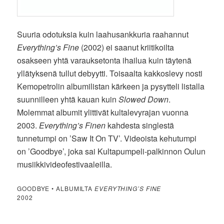
Suuria odotuksia kuin laahusankkuria raahannut
Everything’s Fine
(2002) ei saanut kriitikoilta
osakseen yhtä varauksetonta ihailua kuin täytenä
yllätyksenä tullut debyytti. Toisaalta kakkoslevy nosti
Kemopetrolin albumilistan kärkeen ja pysytteli listalla
suunnilleen yhtä kauan kuin
Slowed Down
.
Molemmat albumit ylittivät kultalevyrajan vuonna
2003.
Everything’s Finen
kahdesta singlestä
tunnetumpi on ’Saw It On TV’. Videoista kehutumpi
on ’Goodbye’, joka sai Kultapumpeli-palkinnon Oulun
musiikkivideofestivaaleilla.
GOODBYE • ALBUMILTA
EVERYTHING’S FINE
2002