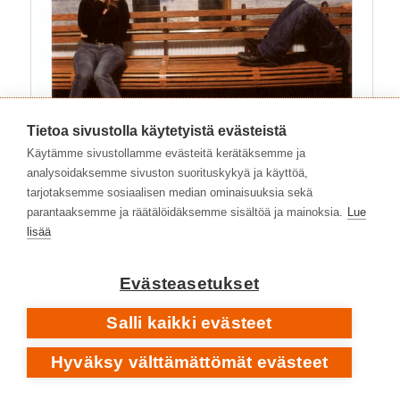
Tietoa sivustolla käytetyistä evästeistä
Käytämme sivustollamme evästeitä kerätäksemme ja
analysoidaksemme sivuston suorituskykyä ja käyttöä,
tarjotaksemme sosiaalisen median ominaisuuksia sekä
parantaaksemme ja räätälöidäksemme sisältöä ja mainoksia.
Lue
lisää
• 2004 • KANNEN VALOKUVA: MIKKO HARMA
PLAY FOR ME
Evästeasetukset
Salli kaikki evästeet
Hyväksy välttämättömät evästeet