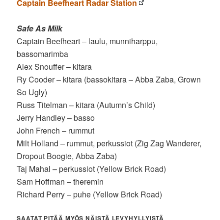
Captain Beefheart Radar Station
Safe As Milk
Captain Beefheart – laulu, munniharppu,
bassomarimba
Alex Snouffer – kitara
Ry Cooder – kitara (bassokitara – Abba Zaba, Grown
So Ugly)
Russ Titelman – kitara (Autumn’s Child)
Jerry Handley – basso
John French – rummut
Milt Holland – rummut, perkussiot (Zig Zag Wanderer,
Dropout Boogie, Abba Zaba)
Taj Mahal – perkussiot (Yellow Brick Road)
Sam Hoffman – theremin
Richard Perry – puhe (Yellow Brick Road)
SAATAT PITÄÄ MYÖS NÄISTÄ LEVYHYLLYISTÄ