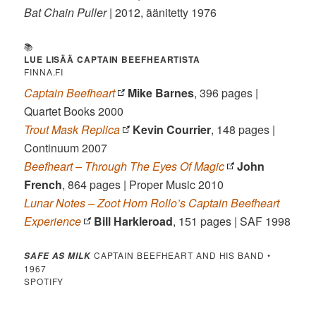
Bat Chain Puller
| 2012, äänitetty 1976
📚
LUE LISÄÄ CAPTAIN BEEFHEARTISTA
FINNA.FI
Captain Beefheart
Mike Barnes
, 396 pages |
Quartet Books 2000
Trout Mask Replica
Kevin Courrier
, 148 pages |
Continuum 2007
Beefheart – Through The Eyes Of Magic
John
French
, 864 pages | Proper Music 2010
Lunar Notes – Zoot Horn Rollo’s Captain Beefheart
Experience
Bill Harkleroad
, 151 pages | SAF 1998
CAPTAIN BEEFHEART AND HIS BAND •
SAFE AS MILK
1967
SPOTIFY