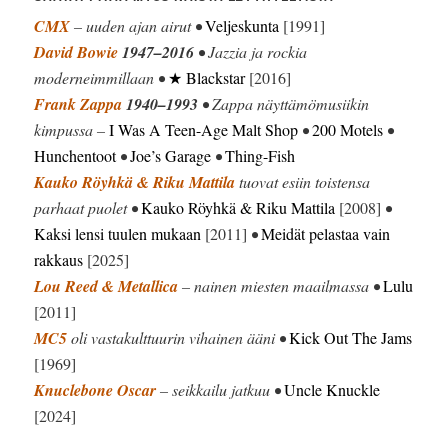
CMX
– uuden ajan airut •
Veljeskunta
[1991]
David Bowie
1947–2016
• Jazzia ja rockia
moderneimmillaan •
★ Blackstar
[2016]
Frank Zappa
1940–1993
• Zappa näyttämömusiikin
kimpussa –
I Was A Teen-Age Malt Shop
•
200 Motels
•
Hunchentoot
•
Joe’s Garage
•
Thing-Fish
Kauko Röyhkä & Riku Mattila
tuovat esiin toistensa
parhaat puolet •
Kauko Röyhkä & Riku Mattila
[2008]
•
Kaksi lensi tuulen mukaan
[2011]
•
Meidät pelastaa vain
rakkaus
[2025]
Lou Reed & Metallica
– nainen miesten maailmassa •
Lulu
[2011]
MC5
oli vastakulttuurin vihainen ääni •
Kick Out The Jams
[1969]
Knuclebone Oscar
– seikkailu jatkuu •
Uncle Knuckle
[2024]