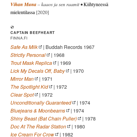
Vihan Muna
– kaaos ja sen raamit •
Kiihtyneessä
mielentilassa
[2020]
💿
CAPTAIN BEEFHEART
FINNA.FI
Safe As Milk
| Buddah Records 1967
Strictly Personal
| 1968
Trout Mask Replica
| 1969
Lick My Decals Off, Baby
| 1970
Mirror Man
| 1971
The Spotlight Kid
| 1972
Clear Spot
| 1972
Unconditionally Guaranteed
| 1974
Bluejeans & Moonbeams
| 1974
Shiny Beast (Bat Chain Puller)
| 1978
Doc At The Radar Station
| 1980
Ice Cream For Crow
| 1982