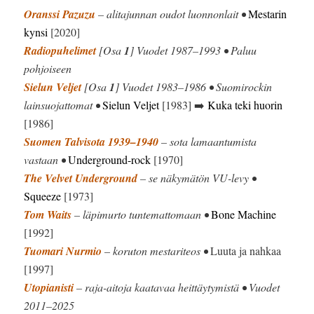
Oranssi Pazuzu
– alitajunnan oudot luonnonlait •
Mestarin
kynsi
[2020]
Radiopuhelimet
[Osa
1
] Vuodet 1987–1993 • Paluu
pohjoiseen
Sielun Veljet
[Osa
1
] Vuodet 1983–1986 • Suomirockin
lainsuojattomat •
Sielun Veljet
[1983] ➡️
Kuka teki huorin
[1986]
Suomen Talvisota 1939–1940
– sota lamaantumista
vastaan •
Underground-rock
[1970]
The Velvet Underground
– se näkymätön VU-levy •
Squeeze
[1973]
Tom Waits
– läpimurto tuntemattomaan •
Bone Machine
[1992]
Tuomari Nurmio
– koruton mestariteos •
Luuta ja nahkaa
[1997]
Utopianisti
– raja-aitoja kaatavaa heittäytymistä • Vuodet
2011–2025