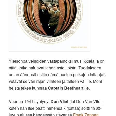
Yleisönpalvelijoiden vastapainoksi musiikkialalla on
niitä, jotka haluavat tehdä asiat toisin. Tuodakseen
oman äänensä esille nämä uusien polkujen tallaajat
vetävät selvän rajan viihteen ja taiteen välille. Moni
heistä tekee kunniaa
Captain Beefheartille
.
Vuonna 1941 syntynyt
Don Vliet
(tai Don Van Vliet,
kuten hän itse päätti nimensä kirjoittaa) soitti 1960-
luvun alussa bändeissä ystävänsä
Frank Zappan