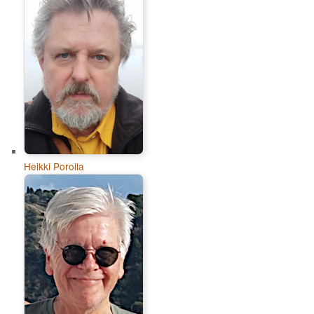
Heikki Poroila