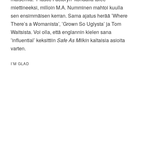
miettineeksi, milloin M.A. Numminen mahtoi kuulla
sen ensimmäisen kerran. Sama ajatus herää ’Where
There’s a Womanista’, ’Grown So Uglysta’ ja Tom
Waitsista. Voi olla, että englannin kielen sana
’influential’ keksittiin
Safe As Milkin
kaltaisia asioita
varten.
I’M GLAD