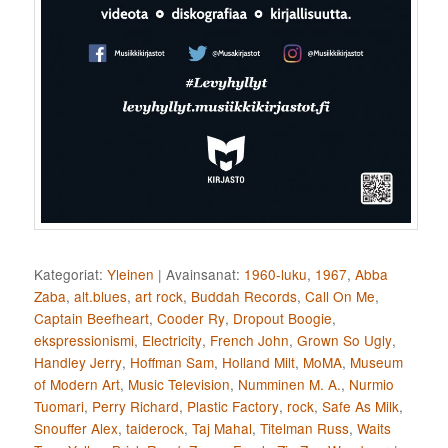
Kategoriat:
Yleinen
|
Avainsanat:
1960-luku
,
1967
,
Abba
Zaba
,
alt.blues
,
art rock
,
Buddah Records
,
Call On Me
,
Captain Beefheart
,
Cooder Ry
,
Dropout Boogie
,
ekspressionismi
,
Electricity
,
French John
,
Grown So Ugly
,
Handley Jerry
,
Hoffman Sam
,
Holland Milt
,
MoMA
,
Museum
of Modern Art
,
Music Television
,
Numminen M. A.
,
Nurmio
Tuomari
,
Perry Richard
,
Plastic Factory
,
rock
,
Safe As Milk
,
Snouffer Alex
,
taiderock
,
Taj Mahal
,
Titelman Russ
,
Waits