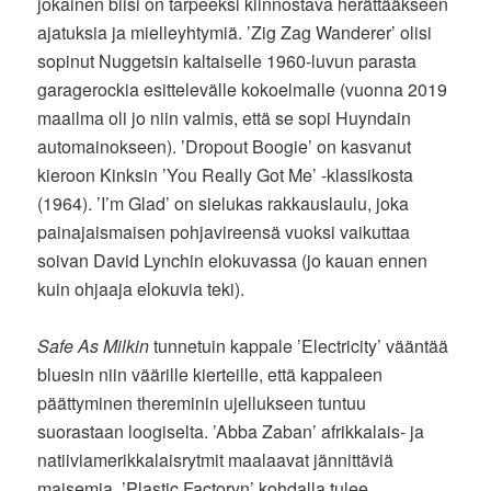
jokainen biisi on tarpeeksi kiinnostava herättääkseen
ajatuksia ja mielleyhtymiä. ’Zig Zag Wanderer’ olisi
sopinut Nuggetsin kaltaiselle 1960-luvun parasta
garagerockia esittelevälle kokoelmalle (vuonna 2019
maailma oli jo niin valmis, että se sopi Huyndain
automainokseen). ’Dropout Boogie’ on kasvanut
kieroon Kinksin ’You Really Got Me’ -klassikosta
(1964). ’I’m Glad’ on sielukas rakkauslaulu, joka
painajaismaisen pohjavireensä vuoksi vaikuttaa
soivan David Lynchin elokuvassa (jo kauan ennen
kuin ohjaaja elokuvia teki).
Safe As Milkin
tunnetuin kappale ’Electricity’ vääntää
bluesin niin väärille kierteille, että kappaleen
päättyminen thereminin ujellukseen tuntuu
suorastaan loogiselta. ’Abba Zaban’ afrikkalais- ja
natiiviamerikkalaisrytmit maalaavat jännittäviä
maisemia. ’Plastic Factoryn’ kohdalla tulee