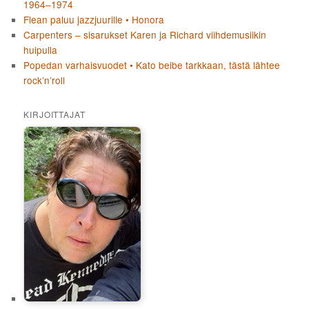
1964–1974
Flean paluu jazzjuurille • Honora
Carpenters – sisarukset Karen ja Richard viihdemusiikin
huipulla
Popedan varhaisvuodet • Kato beibe tarkkaan, tästä lähtee
rock’n’roll
KIRJOITTAJAT