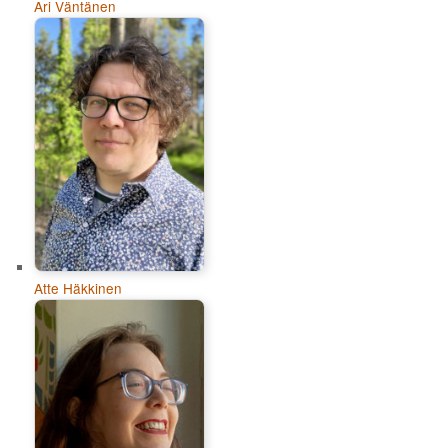
Ari Väntänen
Atte Häkkinen