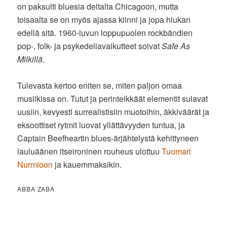
on paksulti bluesia deltalta Chicagoon, mutta
toisaalta se on myös ajassa kiinni ja jopa hiukan
edellä sitä. 1960-luvun loppupuolen rockbändien
pop-, folk- ja psykedeliavaikutteet soivat
Safe As
Milkillä
.
Tulevasta kertoo eniten se, miten paljon omaa
musiikissa on. Tutut ja perinteikkäät elementit sulavat
uusiin, kevyesti surrealistisiin muotoihin, äkkiväärät ja
eksoottiset rytmit luovat yllättävyyden tuntua, ja
Captain Beefheartin blues-ärjähtelystä kehittyneen
lauluäänen itseironinen rouheus ulottuu
Tuomari
Nurmioon
ja kauemmaksikin.
ABBA ZABA