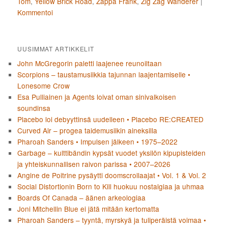
Tom
,
Yellow Brick Road
,
Zappa Frank
,
Zig Zag Wanderer
|
Kommentoi
UUSIMMAT ARTIKKELIT
John McGregorin paletti laajenee reunoiltaan
Scorpions – taustamusiikkia tajunnan laajentamiselle •
Lonesome Crow
Esa Pulliainen ja Agents loivat oman sinivalkoisen
soundinsa
Placebo loi debyyttinsä uudelleen • Placebo RE:CREATED
Curved Air – progea taidemusiikin aineksilla
Pharoah Sanders • Impulsen jälkeen • 1975–2022
Garbage – kulttibändin kypsät vuodet yksilön kipupisteiden
ja yhteiskunnallisen raivon parissa • 2007–2026
Angine de Poitrine pysäytti doomscrollaajat • Vol. 1 & Vol. 2
Social Distortionin Born to Kill huokuu nostalgiaa ja uhmaa
Boards Of Canada – äänen arkeologiaa
Joni Mitchellin Blue ei jätä mitään kertomatta
Pharoah Sanders – tyyntä, myrskyä ja tuliperäistä voimaa •