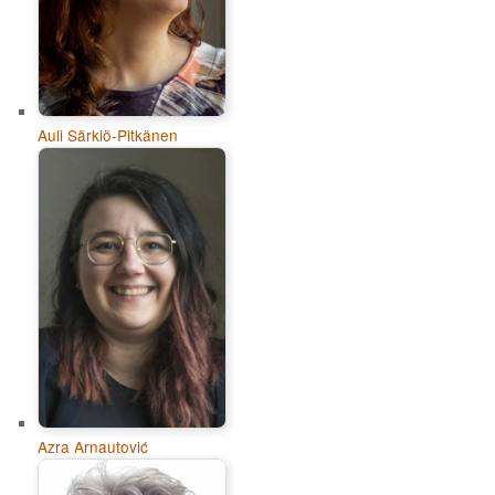
Auli Särkiö-Pitkänen
Azra Arnautović