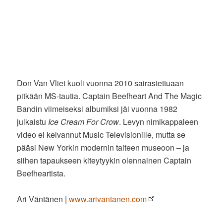
Don Van Vliet kuoli vuonna 2010 sairastettuaan
pitkään MS-tautia. Captain Beefheart And The Magic
Bandin viimeiseksi albumiksi jäi vuonna 1982
julkaistu
Ice Cream For Crow
. Levyn nimikappaleen
video ei kelvannut Music Televisionille, mutta se
pääsi New Yorkin modernin taiteen museoon – ja
siihen tapaukseen kiteytyykin olennainen Captain
Beefheartista.
Ari Väntänen |
www.arivantanen.com