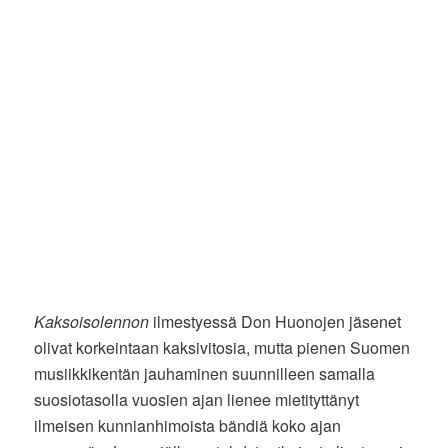
Kaksoisolennon
ilmestyessä Don Huonojen jäsenet
olivat korkeintaan kaksivitosia, mutta pienen Suomen
musiikkikentän jauhaminen suunnilleen samalla
suosiotasolla vuosien ajan lienee mietityttänyt
ilmeisen kunnianhimoista bändiä koko ajan