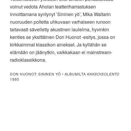
voinut vedota Aholan teatteriharrastuksen
innoittamana syntynyt ’Sininen yö’, Mika Waltarin
nuoruuden poltetta uhkuvaan varhaiseen runoon
taitavasti sävelletty akustinen laulelma, hyvinkin
kenties se yksittäinen Don Huonot -esitys, jossa on
kirkkaimmat klassikon ainekset. Ja kyllähän se
elämään on jäänytkin, vaikkakaan ei mainstream-
radioklassikkona.
DON HUONOT: SININEN YÖ • ALBUMILTA
KAKSOISOLENTO
1995