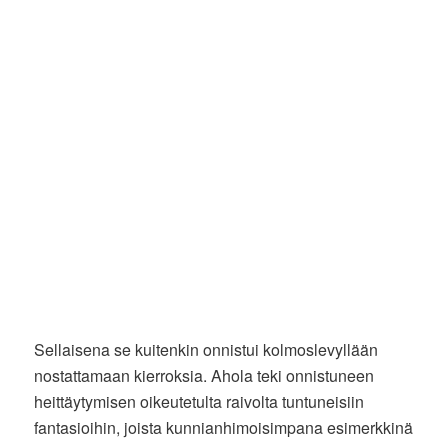
Sellaisena se kuitenkin onnistui kolmoslevyllään
nostattamaan kierroksia. Ahola teki onnistuneen
heittäytymisen oikeutetulta raivolta tuntuneisiin
fantasioihin, joista kunnianhimoisimpana esimerkkinä