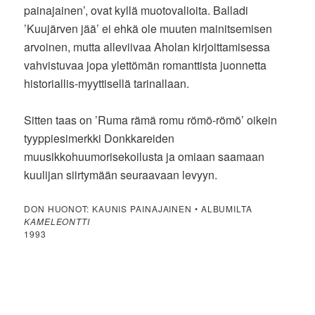
painajainen’, ovat kyllä muotovalioita. Balladi
’Kuujärven jää’ ei ehkä ole muuten mainitsemisen
arvoinen, mutta alleviivaa Aholan kirjoittamisessa
vahvistuvaa jopa ylettömän romanttista juonnetta
historiallis-myyttisellä tarinallaan.
Sitten taas on ’Ruma rämä romu römö-römö’ oikein
tyyppiesimerkki Donkkareiden
muusikkohuumorisekoilusta ja omiaan saamaan
kuulijan siirtymään seuraavaan levyyn.
DON HUONOT: KAUNIS PAINAJAINEN • ALBUMILTA
KAMELEONTTI
1993