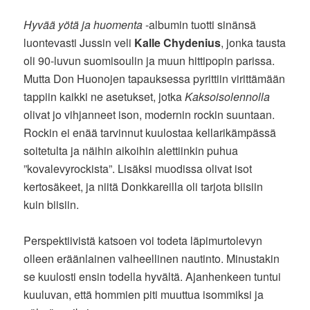
Hyvää yötä ja huomenta
-albumin tuotti sinänsä
luontevasti Jussin veli
Kalle Chydenius
, jonka tausta
oli 90-luvun suomisoulin ja muun hittipopin parissa.
Mutta Don Huonojen tapauksessa pyrittiin virittämään
tappiin kaikki ne asetukset, jotka
Kaksoisolennolla
olivat jo vihjanneet ison, modernin rockin suuntaan.
Rockin ei enää tarvinnut kuulostaa kellarikämpässä
soitetulta ja näihin aikoihin alettiinkin puhua
”kovalevyrockista”. Lisäksi muodissa olivat isot
kertosäkeet, ja niitä Donkkareilla oli tarjota biisiin
kuin biisiin.
Perspektiivistä katsoen voi todeta läpimurtolevyn
olleen eräänlainen valheellinen nautinto. Minustakin
se kuulosti ensin todella hyvältä. Ajanhenkeen tuntui
kuuluvan, että hommien piti muuttua isommiksi ja