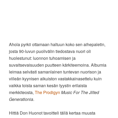
Ahola pyrkii ottamaan haltuun koko sen aihepaletin,
josta 90-luvun puolivälin tiedostava nuori oli
huolestunut: luonnon tuhoamisen ja
suvaitsevaisuuden puutteen kärkiteemoina. Albumia
leimaa selvästi samanlainen tuntevan nuorison ja
viileän kyynisen aikuiston vastakkainasettelu kuin
vaikka toista saman kesän tyystin erilaista
merkkiteosta,
The Prodigyn
Music For The Jilted
Generationia
.
Hittiä Don Huonot tavoitteli tällä kertaa muusta