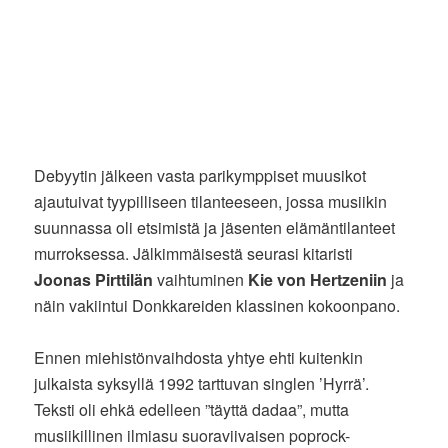
Debyytin jälkeen vasta parikymppiset muusikot
ajautuivat tyypilliseen tilanteeseen, jossa musiikin
suunnassa oli etsimistä ja jäsenten elämäntilanteet
murroksessa. Jälkimmäisestä seurasi kitaristi
Joonas Pirttilän
vaihtuminen
Kie von Hertzeniin
ja
näin vakiintui Donkkareiden klassinen kokoonpano.
Ennen miehistönvaihdosta yhtye ehti kuitenkin
julkaista syksyllä 1992 tarttuvan singlen ’Hyrrä’.
Teksti oli ehkä edelleen ”täyttä dadaa”, mutta
musiikillinen ilmiasu suoraviivaisen poprock-