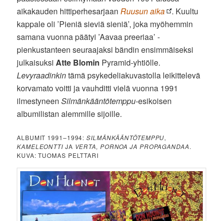
aikakauden hittiperhesarjaan
Ruusun aika
. Kuultu
kappale oli ’Pieniä sieviä sieniä’, joka myöhemmin
samana vuonna päätyi ’Aavaa preeriaa’ -
pienkustanteen seuraajaksi bändin ensimmäiseksi
julkaisuksi
Atte Blomin
Pyramid-yhtiölle.
Levyraadinkin
tämä psykedeliakuvastolla leikittelevä
korvamato voitti ja vauhditti vielä vuonna 1991
ilmestyneen
Silmänkääntötemppu
-esikoisen
albumilistan alemmille sijoille.
ALBUMIT 1991–1994:
SILMÄNKÄÄNTÖTEMPPU
,
KAMELEONTTI
JA
VERTA, PORNOA JA PROPAGANDAA
.
KUVA: TUOMAS PELTTARI