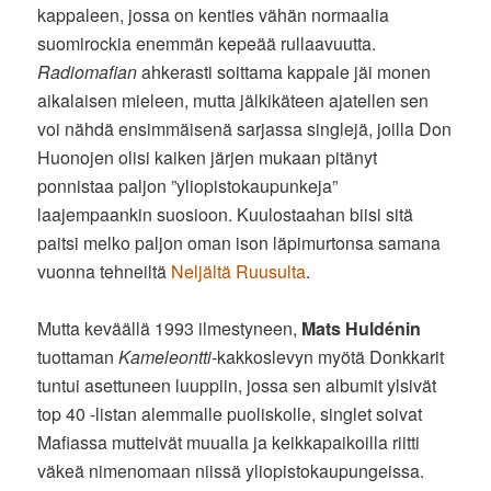
kappaleen, jossa on kenties vähän normaalia
suomirockia enemmän kepeää rullaavuutta.
Radiomafian
ahkerasti soittama kappale jäi monen
aikalaisen mieleen, mutta jälkikäteen ajatellen sen
voi nähdä ensimmäisenä sarjassa singlejä, joilla Don
Huonojen olisi kaiken järjen mukaan pitänyt
ponnistaa paljon ”yliopistokaupunkeja”
laajempaankin suosioon. Kuulostaahan biisi sitä
paitsi melko paljon oman ison läpimurtonsa samana
vuonna tehneiltä
Neljältä Ruusulta
.
Mutta keväällä 1993 ilmestyneen,
Mats Huldénin
tuottaman
Kameleontti
-kakkoslevyn myötä Donkkarit
tuntui asettuneen luuppiin, jossa sen albumit ylsivät
top 40 -listan alemmalle puoliskolle, singlet soivat
Mafiassa mutteivät muualla ja keikkapaikoilla riitti
väkeä nimenomaan niissä yliopistokaupungeissa.