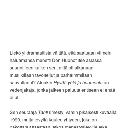
Liekö ylidramaattista väittää, että saatuaan viimein
haluamansa menetti Don Huonot itse asiassa
suunnilleen kaiken sen, mitä oli aikanaan
musiikillaan tavoitellut ja parhaimmillaan
saavuttanut? Ainakin
Hyvää yötä ja huomenta
on
vedenjakaja, jonka jälkeen paluuta entiseen ei enää
ollut.
Sen seuraaja
Tähti
ilmestyi varsin pikaisesti keväällä
1999, mutta levyllä kuulee yhtyeen, joka on
pakottanut itsestään jatkoa menestyslevylle eikä