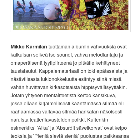
Mikko Karmilan
tuottaman albumin vahvuuksia ovat
kaikuisan selkeä iso soundi, vahva melodiantaju ja
omaperäisenä tyylipiirteenä jo pitkälle kehittyneet
taustalaulut. Kappalemateriaali on toki epätasaista ja
näsäviiisasta lukionokkeluutta esiintyy siinä missä
vähän huvittavan kirkasotsaista hippisyvällisyyttäkin.
Jotain yhtyeen mentaliteetista kertoo kansikuva,
jossa ollaan kirjaimellisesti kääntämässä silmää eli
raahaamassa valtavaa silmää hankalan näköisesti
naruista teatterilavasteiden poikki. Kuitenkin
esimerkiksi ’Aika’ ja ’Absurdit sävelkorvat’ ovat kelpo
teoksia ja ’Pieniä sieviä sieniä’ puolustaa paikkaansa