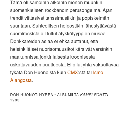
Tämä oli samoihin aikoihin monen muunkin
suomenkielisen rockbändin perusongelma. Ajan
trendit viittasivat tanssimusiikin ja popiskelmän
suuntaan. Suhteellisen helpostikin lähestyttävästä
suomirockista oli tullut älykkötyyppien musaa.
Donkkareiden asiaa ei ehkä auttanut, että
helsinkiläiset nuorisomuusikot kärsivät varsinkin
maakunnissa jonkinlaisesta kroonisesta
uskottavuuden puutteesta. Ei ollut yhtä vakuuttavaa
tykätä Don Huonoista kuin
CMX
:stä tai
Ismo
Alangosta
.
DON HUONOT: HYRRÄ • ALBUMILTA
KAMELEONTTI
1993