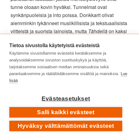
tunne oloaan kovin hyväksi. Tunnelmat ovat
synkänpuoleisia ja into poissa. Donkkarit olivat
aiemminkin tykänneet musiikillisista ja tekstuaalisista
viitteistä ja suorista lainoista, mutta
Tähdellä
on kaksi
kappaletta, jotka on nimetty vanhojen
Kauko Röyhkä
Tietoa sivustolla käytetyistä evästeistä
-biisien mukaan, paljon musiikillisia pikkuviitteitä
Käytämme sivustollamme evästeitä kerätäksemme ja
esim.
Kingston Wallin
tuotantoon ja yleisemmällä
analysoidaksemme sivuston suorituskykyä ja käyttöä,
tasolla hirveä määrä geneerisiä ratkaisuja
tarjotaksemme sosiaalisen median ominaisuuksia sekä
jonkinlaisesta tummasävyisen rockin 101-tiedostosta.
parantaaksemme ja räätälöidäksemme sisältöä ja mainoksia.
Lue
Laiskaa laulunkirjoittamista, kaikinpuolista apeutta,
lisää
jotka ehkä kulminoituivat ensisinglenä kuulijoita
kosiskelleeseen ’Tule sellaisena kuin olet’ -rykäisyyn.
Evästeasetukset
Sen ilmestyessä tämä kuulija ymmärsi vanhan
suosikkiyhtyeensä saapuneen huonoon paikkaan.
Salli kaikki evästeet
Hyväksy välttämättömät evästeet
Kakkossingle ’Kannibaali’ ei ole ihan niin
kiusaannuttava, mutta tarjoaa apaattisessa