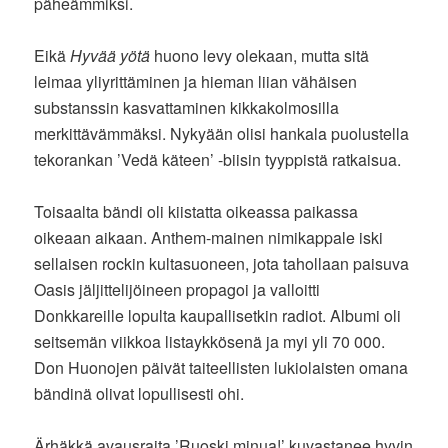
päheämmiksi.
Eikä
Hyvää yötä
huono levy olekaan, mutta sitä
leimaa yliyrittäminen ja hieman liian vähäisen
substanssin kasvattaminen kikkakolmosilla
merkittävämmäksi. Nykyään olisi hankala puolustella
tekorankan ’Vedä käteen’ -biisin tyyppistä ratkaisua.
Toisaalta bändi oli kiistatta oikeassa paikassa
oikeaan aikaan. Anthem-mainen nimikappale iski
sellaisen rockin kultasuoneen, jota tahollaan paisuva
Oasis jäljittelijöineen propagoi ja valloitti
Donkkareille lopulta kaupallisetkin radiot. Albumi oli
seitsemän viikkoa listaykkösenä ja myi yli 70 000.
Don Huonojen päivät taiteellisten lukiolaisten omana
bändinä olivat lopullisesti ohi.
Ärhäkkä avausraita ’Ruoski minua!’ kuvastanee hyvin