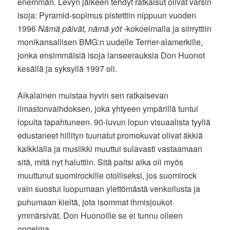
enemmän. Levyn jälkeen tehdyt ratkaisut olivat varsin
isoja: Pyramid-sopimus pistettiin nippuun vuoden
1996
Nämä päivät, nämä yöt
-kokoelmalla ja siirryttiin
monikansallisen BMG:n uudelle Terrier-alamerkille,
jonka ensimmäisiä isoja lanseerauksia Don Huonot
kesällä ja syksyllä 1997 oli.
Aikalainen muistaa hyvin sen ratkaisevan
ilmastonvaihdoksen, joka yhtyeen ympärillä tuntui
lopulta tapahtuneen. 90-luvun lopun visuaalista tyyliä
edustaneet hillityn tuunatut promokuvat olivat äkkiä
kaikkialla ja musiikki muuttui sulavasti vastaamaan
sitä, mitä nyt haluttiin. Sitä paitsi aika oli myös
muuttunut suomirockille otolliseksi, jos suomirock
vain suostui luopumaan ylettömästä venkoilusta ja
puhumaan kieltä, jota isommat ihmisjoukot
ymmärsivät. Don Huonoille se ei tunnu olleen
ongelma.