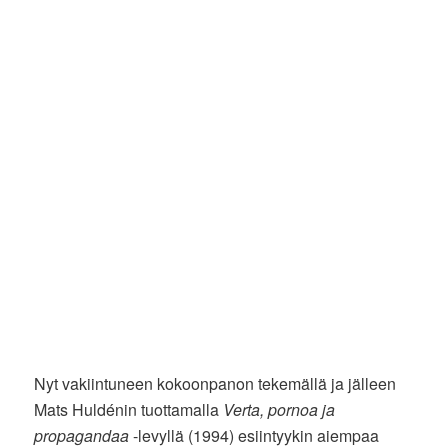
Nyt vakiintuneen kokoonpanon tekemällä ja jälleen
Mats Huldénin tuottamalla
Verta, pornoa ja
propagandaa
-levyllä (1994) esiintyykin aiempaa