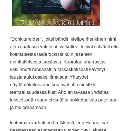
”Donkkareiden”, joksi bändin kielipelihenkinen nimi
ajan saatossa vakiintui, vaikutteet tulivat selvästi niin
kotimaisesta taiderockista kuin jäsenten
monitaiteisesta taustasta. Kuorolauluharrastus
vakiinnutti runsaasti ja raskaskätisesti käytetyt
taustalaulut osaksi ilmaisua. Yhteydet
näyttämötaiteeseen kuuluvat niin musiikin
teatraalisuudessa kuin Aholan tavassa yhdistää
teksteissään sanaleikkejä ja nokkeluuksia patetiaan
ja melodraamaan.
Isoimman varhaisen breikkinsä Don Huonot sai
päästessään esiintymään vuoden 1991 alussa