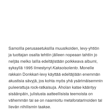
Samoilla perusasetuksilla muusikoiden, levy-yhtiön
ja tuottajan osalta tehtiin jälleen nopeaan tahtiin jo
neljäs melko lailla edeltäjistään poikkeava albumi,
syksyllä 1995 ilmestynyt
Kaksoisolento
. Monelle
rakkain Donkkari-levy käyttää edeltäjiään enemmän
akustisia sävyjä, jos kohta myös yhä ysärimäisemmin
puleerattuja rock-ratkaisuja. Aholan katse kääntyy
sisäänpäin, julistusta aatteellisista teemoista on
vähemmän tai se on naamioitu metaforatarinoiden tai
lievän nihilismin taakse.