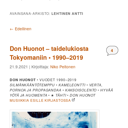
AVAINSANA-ARKISTO:
LEHTINEN ANTTI
Artikkelien selaus
←
Edellinen
Don Huonot – taidelukiosta
Komment
4
Tokyomaniin • 1990–2019
21.9.2021
| Kirjoittaja:
Niko Peltonen
DON HUONOT
• VUODET 1990–2019
SILMÄNKÄÄNTÖTEMPPU
•
KAMELEONTTI
•
VERTA,
PORNOA JA PROPAGANDAA
•
KAKSOISOLENTO
•
HYVÄÄ
YÖTÄ JA HUOMENTA
• ★
TÄHTI
•
DON HUONOT
MUSIIKKIA ESILLE KIRJASTOSSA