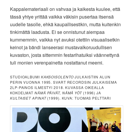
Kappalemateriaali on vahvaa ja kaikesta kuulee, että
tässä yhtye yrittää vaikka väkisin pusertaa itsensä
uudelle tasolle, ehkä kaupallisestikin, mutta kuitenkin
tinkimättä laadusta. Ei se onnistunut aiempaa
kummemmin, vaikka nyt avuksi otettiin visuaalisetkin
keinot ja bändi lanseerasi mustavalkoruudullisen
kuvaston, josta sittemmin festarihatuiksi väännettynä
tuli monien verenpainetta nostattanut meemi.
STUDIOALBUMI
KAKSOISOLENTO
JULKAISTIIN ALUN
PERIN VUONNA 1995. SVART RECORDSIN JULKAISEMA
2LP-PAINOS ILMESTYI 2018. KUVASSA OIKEALLA
KOKOELMAT
NÄMÄ PÄIVÄT, NÄMÄ YÖT
(1996) JA
KULTAISET APINAT
(1999). KUVA: TUOMAS PELTTARI