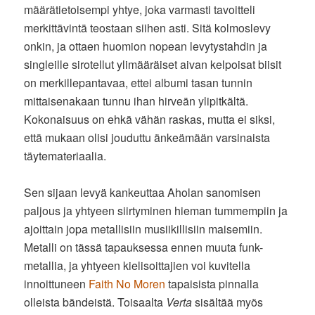
määrätietoisempi yhtye, joka varmasti tavoitteli
merkittävintä teostaan siihen asti. Sitä kolmoslevy
onkin, ja ottaen huomion nopean levytystahdin ja
singleille sirotellut ylimääräiset aivan kelpoisat biisit
on merkillepantavaa, ettei albumi tasan tunnin
mittaisenakaan tunnu ihan hirveän ylipitkältä.
Kokonaisuus on ehkä vähän raskas, mutta ei siksi,
että mukaan olisi jouduttu änkeämään varsinaista
täytemateriaalia.
Sen sijaan levyä kankeuttaa Aholan sanomisen
paljous ja yhtyeen siirtyminen hieman tummempiin ja
ajoittain jopa metallisiin musiikillisiin maisemiin.
Metalli on tässä tapauksessa ennen muuta funk-
metallia, ja yhtyeen kielisoittajien voi kuvitella
innoittuneen
Faith No Moren
tapaisista pinnalla
olleista bändeistä. Toisaalta
Verta
sisältää myös