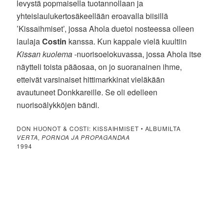
levystä popmaisella tuotannollaan ja
yhteislaulukertosäkeellään eroavalla biisillä
’Kissaihmiset’, jossa Ahola duetoi nosteessa olleen
laulaja
Costin
kanssa. Kun kappale vielä kuultiin
Kissan kuolema
-nuorisoelokuvassa, jossa Ahola itse
näytteli toista pääosaa, on jo suoranainen ihme,
etteivät varsinaiset hittimarkkinat vieläkään
avautuneet Donkkareille. Se oli edelleen
nuorisoälykköjen bändi.
DON HUONOT & COSTI: KISSAIHMISET • ALBUMILTA
VERTA, PORNOA JA PROPAGANDAA
1994