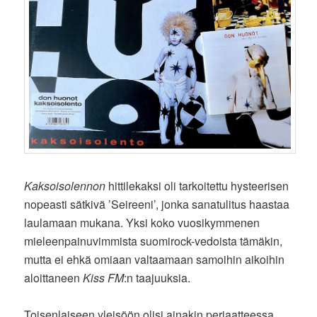
Kaksoisolennon
hittilekaksi oli tarkoitettu hysteerisen
nopeasti sätkivä ’Seireeni’, jonka sanatulitus haastaa
laulamaan mukana. Yksi koko vuosikymmenen
mieleenpainuvimmista suomirock-vedoista tämäkin,
mutta ei ehkä omiaan valtaamaan samoihin aikoihin
aloittaneen
Kiss FM
:n taajuuksia.
Toisenlaiseen yleisöön olisi ainakin periaatteessa