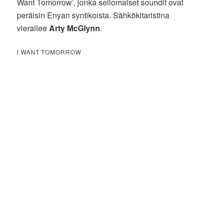
Want Tomorrow’, jonka sellomaiset soundit ovat
peräisin Enyan syntikoista. Sähkökitaristina
vierailee
Arty McGlynn
.
I WANT TOMORROW