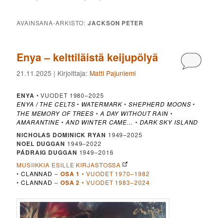
AVAINSANA-ARKISTO:
JACKSON PETER
Enya – kelttiläistä keijupölyä
Kommen
21.11.2025
| Kirjoittaja:
Matti Pajuniemi
ENYA
• VUODET 1980–2025
ENYA
THE CELTS
•
WATERMARK
•
SHEPHERD MOONS
•
/
THE MEMORY OF TREES
•
A DAY WITHOUT RAIN
•
AMARANTINE
•
AND WINTER CAME…
•
DARK SKY ISLAND
NICHOLAS DOMINICK RYAN
1949–2025
NOEL DUGGAN
1949–2022
PÁDRAIG DUGGAN
1949–2016
MUSIIKKIA ESILLE KIRJASTOSSA
•
CLANNAD
–
OSA 1
• VUODET 1970–1982
•
CLANNAD
–
OSA 2
• VUODET 1983–2024