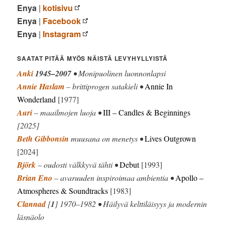
Enya
|
kotisivu
Enya
|
Facebook
Enya
|
Instagram
SAATAT PITÄÄ MYÖS NÄISTÄ LEVYHYLLYISTÄ
Anki
1945–2007
• Monipuolinen luonnonlapsi
Annie Haslam
– brittiprogen satakieli •
Annie In
Wonderland
[1977]
Auri
– maailmojen luoja •
III – Candles & Beginnings
[2025]
Beth Gibbonsin
muusana on menetys •
Lives Outgrown
[2024]
Björk
– oudosti välkkyvä tähti •
Debut
[1993]
Brian Eno
– avaruuden inspiroimaa ambientia •
Apollo –
Atmospheres & Soundtracks
[1983]
Clannad
[
1
] 1970–1982 • Häilyvä kelttiläisyys ja modernin
läsnäolo