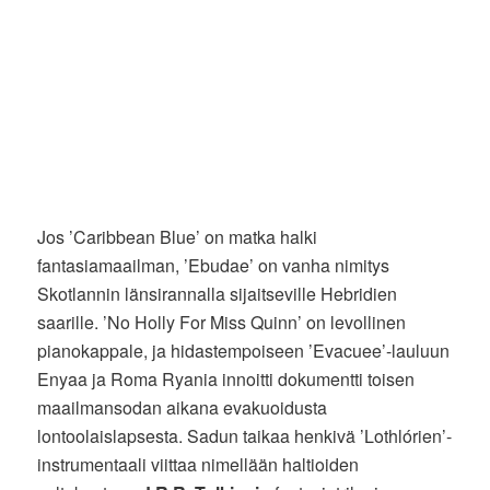
Jos ’Caribbean Blue’ on matka halki
fantasiamaailman, ’Ebudae’ on vanha nimitys
Skotlannin länsirannalla sijaitseville Hebridien
saarille. ’No Holly For Miss Quinn’ on levollinen
pianokappale, ja hidastempoiseen ’Evacuee’-lauluun
Enyaa ja Roma Ryania innoitti dokumentti toisen
maailmansodan aikana evakuoidusta
lontoolaislapsesta. Sadun taikaa henkivä ’Lothlórien’-
instrumentaali viittaa nimellään haltioiden