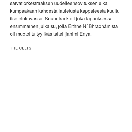
saivat orkestraalisen uudelleensovituksen eikä
kumpaakaan kahdesta lauletusta kappaleesta kuultu
itse elokuvassa. Soundtrack oli joka tapauksessa
ensimmäinen julkaisu, jolla Eithne Ní Bhraonáinista
oli muotoiltu tyylikäs taiteilijanimi Enya.
THE CELTS