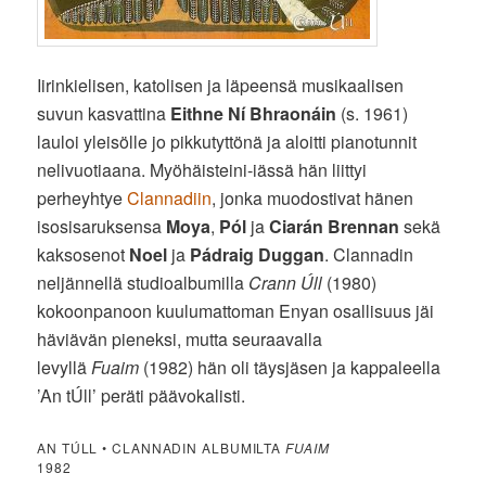
Iirinkielisen, katolisen ja läpeensä musikaalisen
suvun kasvattina
Eithne Ní Bhraonáin
(s. 1961)
lauloi yleisölle jo pikkutyttönä ja aloitti pianotunnit
nelivuotiaana. Myöhäisteini-iässä hän liittyi
perheyhtye
Clannadiin
, jonka muodostivat hänen
isosisaruksensa
Moya
,
Pól
ja
Ciarán Brennan
sekä
kaksosenot
Noel
ja
Pádraig Duggan
. Clannadin
neljännellä studioalbumilla
Crann Úll
(1980)
kokoonpanoon kuulumattoman Enyan osallisuus jäi
häviävän pieneksi, mutta seuraavalla
levyllä
Fuaim
(1982) hän oli täysjäsen ja kappaleella
’An tÚll’ peräti päävokalisti.
AN TÚLL • CLANNADIN ALBUMILTA
FUAIM
1982