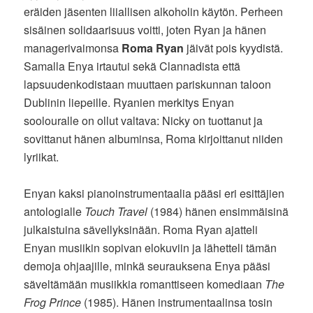
eräiden jäsenten liiallisen alkoholin käytön. Perheen
sisäinen solidaarisuus voitti, joten Ryan ja hänen
managerivaimonsa
Roma Ryan
jäivät pois kyydistä.
Samalla Enya irtautui sekä Clannadista että
lapsuudenkodistaan muuttaen pariskunnan taloon
Dublinin liepeille. Ryanien merkitys Enyan
soolouralle on ollut valtava: Nicky on tuottanut ja
sovittanut hänen albuminsa, Roma kirjoittanut niiden
lyriikat.
Enyan kaksi pianoinstrumentaalia pääsi eri esittäjien
antologialle
Touch Travel
(1984) hänen ensimmäisinä
julkaistuina sävellyksinään. Roma Ryan ajatteli
Enyan musiikin sopivan elokuviin ja lähetteli tämän
demoja ohjaajille, minkä seurauksena Enya pääsi
säveltämään musiikkia romanttiseen komediaan
The
Frog Prince
(1985). Hänen instrumentaalinsa tosin