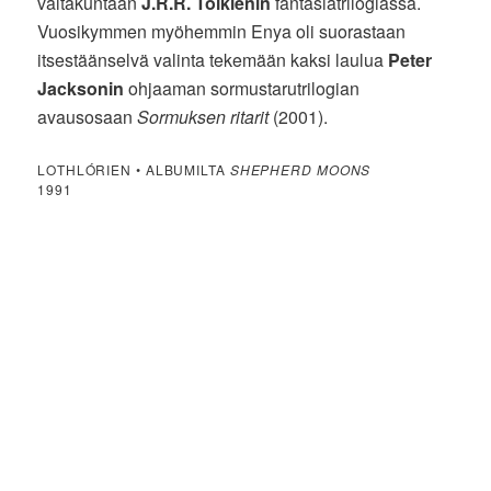
valtakuntaan
J.R.R. Tolkienin
fantasiatrilogiassa.
Vuosikymmen myöhemmin Enya oli suorastaan
itsestäänselvä valinta tekemään kaksi laulua
Peter
Jacksonin
ohjaaman sormustarutrilogian
avausosaan
Sormuksen ritarit
(2001).
LOTHLÓRIEN • ALBUMILTA
SHEPHERD MOONS
1991