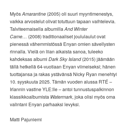
Myös
Amarantine
(2005) oli suuri myyntimenestys,
vaikka arvostelut olivat totuttuun tapaan vaihtelevia.
Talviteemaisella albumilla
And Winter
Came…
(2008) traditionaaliset joululaulut ovat
pienessä vähemmistössä Enyan omien sävellysten
rinnalla. Vielä on liian aikaista sanoa, tuleeko
kahdeksas albumi
Dark Sky Island
(2015) jäämään
tällä hetkellä 64-vuotiaan Enyan viimeiseksi; hänen
tuottajansa ja rakas ystävänsä Nicky Ryan menehtyi
10. syyskuuta 2025. Tämän vuoden alussa RTÉ –
Irlannin vastine YLE:lle – antoi tunnustuspalkinnon
klassikkoalbumista
Watermark
, joka olisi myös oma
valintani Enyan parhaaksi levyksi.
Matti Pajuniemi