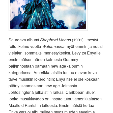
Seuraava albumi
Shepherd Moons
(1991) ilmestyi
reilut kolme vuotta
Watermarkia
myöhemmin ja nousi
vieläkin isommaksi menestykseksi. Levy toi Enyalle
ensimmäisen hänen kolmesta Grammy-
palkinnostaan parhaan new age -albumin
kategoriassa. Amerikkalaisilla tuntuu olevan kova
tarve musiikin lokerointiin; Enya itse ei ole koskaan
pitänyt saamastaan new age -leimasta.
Johtosinglenä julkaistiin raikas ’Caribbean Blue’,
jonka musiikkivideo on inspiroituinut amerikkalaisen
Maxfield Parrishin taiteesta. Ensimmäistä kertaa
Enya versioi albumilleen myös muiden sävelmiä.