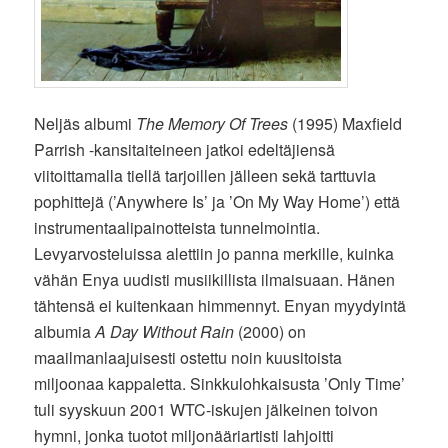
Neljäs albumi
The Memory Of Trees
(1995) Maxfield
Parrish -kansitaiteineen jatkoi edeltäjiensä
viitoittamalla tiellä tarjoillen jälleen sekä tarttuvia
pophittejä (’Anywhere Is’ ja ’On My Way Home’) että
instrumentaalipainotteista tunnelmointia.
Levyarvosteluissa alettiin jo panna merkille, kuinka
vähän Enya uudisti musiikillista ilmaisuaan. Hänen
tähtensä ei kuitenkaan himmennyt. Enyan myydyintä
albumia
A Day Without Rain
(2000) on
maailmanlaajuisesti ostettu noin kuusitoista
miljoonaa kappaletta. Sinkkulohkaisusta ’Only Time’
tuli syyskuun 2001 WTC-iskujen jälkeinen toivon
hymni, jonka tuotot miljonääriartisti lahjoitti