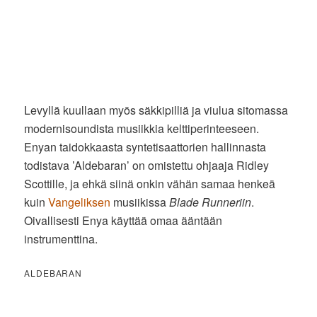
Levyllä kuullaan myös säkkipilliä ja viulua sitomassa
modernisoundista musiikkia kelttiperinteeseen.
Enyan taidokkaasta syntetisaattorien hallinnasta
todistava ’Aldebaran’ on omistettu ohjaaja Ridley
Scottille, ja ehkä siinä onkin vähän samaa henkeä
kuin
Vangeliksen
musiikissa
Blade Runneriin
.
Oivallisesti Enya käyttää omaa ääntään
instrumenttina.
ALDEBARAN