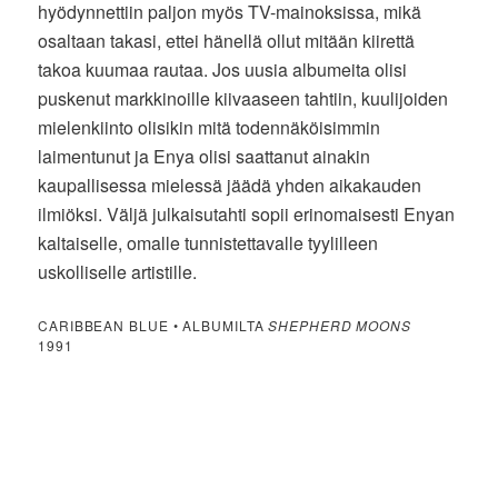
hyödynnettiin paljon myös TV-mainoksissa, mikä
osaltaan takasi, ettei hänellä ollut mitään kiirettä
takoa kuumaa rautaa. Jos uusia albumeita olisi
puskenut markkinoille kiivaaseen tahtiin, kuulijoiden
mielenkiinto olisikin mitä todennäköisimmin
laimentunut ja Enya olisi saattanut ainakin
kaupallisessa mielessä jäädä yhden aikakauden
ilmiöksi. Väljä julkaisutahti sopii erinomaisesti Enyan
kaltaiselle, omalle tunnistettavalle tyylilleen
uskolliselle artistille.
CARIBBEAN BLUE • ALBUMILTA
SHEPHERD MOONS
1991