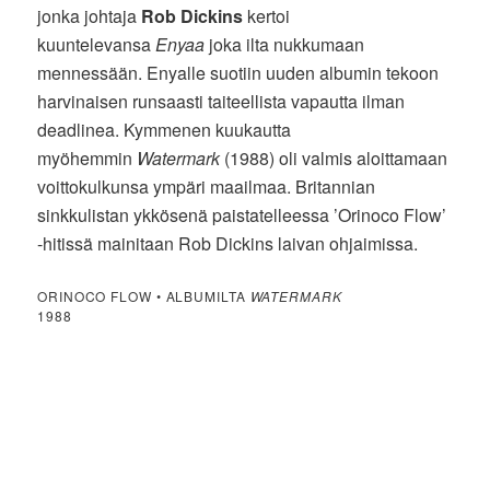
jonka johtaja
Rob Dickins
kertoi
kuuntelevansa
Enyaa
joka ilta nukkumaan
mennessään. Enyalle suotiin uuden albumin tekoon
harvinaisen runsaasti taiteellista vapautta ilman
deadlinea. Kymmenen kuukautta
myöhemmin
Watermark
(1988) oli valmis aloittamaan
voittokulkunsa ympäri maailmaa. Britannian
sinkkulistan ykkösenä paistatelleessa ’Orinoco Flow’
-hitissä mainitaan Rob Dickins laivan ohjaimissa.
ORINOCO FLOW • ALBUMILTA
WATERMARK
1988