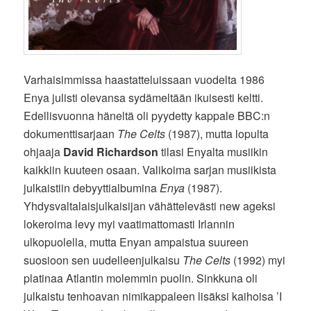
Varhaisimmissa haastatteluissaan vuodelta 1986
Enya julisti olevansa sydämeltään ikuisesti keltti.
Edellisvuonna häneltä oli pyydetty kappale BBC:n
dokumenttisarjaan
The Celts
(1987), mutta lopulta
ohjaaja
David Richardson
tilasi Enyalta musiikin
kaikkiin kuuteen osaan. Valikoima sarjan musiikista
julkaistiin debyyttialbumina
Enya
(1987).
Yhdysvaltalaisjulkaisijan vähättelevästi new ageksi
lokeroima levy myi vaatimattomasti Irlannin
ulkopuolella, mutta Enyan ampaistua suureen
suosioon sen uudelleenjulkaisu
The Celts
(1992) myi
platinaa Atlantin molemmin puolin. Sinkkuna oli
julkaistu tenhoavan nimikappaleen lisäksi kaihoisa ’I