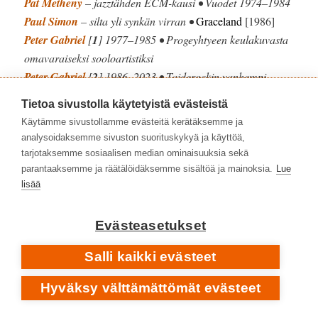
Pat Metheny
– jazztähden ECM-kausi • Vuodet 1974–1984
Paul Simon
– silta yli synkän virran •
Graceland
[1986]
Peter Gabriel
[
1
] 1977–1985 • Progeyhtyeen keulakuvasta
omavaraiseksi sooloartistiksi
Peter Gabriel
[
2
] 1986–2023 • Taiderockin vanhempi
valtiomies
Tietoa sivustolla käytetyistä evästeistä
Robert Plant
– Saving Grace soittaa lainatun omakseen –
Käytämme sivustollamme evästeitä kerätäksemme ja
kaikella kunnioituksella •
Saving Grace with Suzi Dian
analysoidaksemme sivuston suorituskykyä ja käyttöä,
[2025]
tarjotaksemme sosiaalisen median ominaisuuksia sekä
Sandy Denny
1947–1978
• Folk rockin unohtumaton ääni
parantaaksemme ja räätälöidäksemme sisältöä ja mainoksia.
Lue
lisää
Simple Minds
– voimaa ja suurta tunnetta •
Street Fighting
Years
[1989]
Tracy Chapman
– altavastaajien ääni •
Tracy Chapman
Evästeasetukset
[1988]
Salli kaikki evästeet
U2
– aitoa parempi levy •
Achtung Baby
[1991]
Vangelis
1943–2022
• Mestarillinen atmosfäärien luoja
Hyväksy välttämättömät evästeet
💿