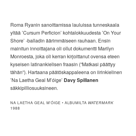
Roma Ryanin sanoittamissa lauluissa tunneskaala
yltää ’Cursum Perficion’ kohtalokkuudesta ’On Your
Shore’ -balladin äärimmäiseen rauhaan. Ensin
mainitun innoittajana oli ollut dokumentti Marilyn
Monroesta, joka oli kerran kirjoittanut ovensa eteen
kyseisen latinankielisen fraasin (”Matkasi päättyy
tähän”). Hartaana päätöskappaleena on iirinkielinen
’Na Laetha Geal M’óige’
Davy Spillanen
säkkipilliosuuksineen.
NA LAETHA GEAL M’ÓIGE • ALBUMILTA
WATERMARK
1988