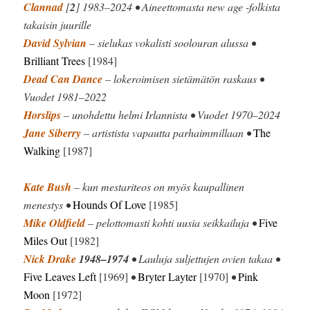
Clannad
[
2
] 1983–2024 • Aineettomasta new age -folkista
takaisin juurille
David Sylvian
– sielukas vokalisti soolouran alussa •
Brilliant Trees
[1984]
Dead Can Dance
– lokeroimisen sietämätön raskaus •
Vuodet 1981–2022
Horslips
– unohdettu helmi Irlannista • Vuodet 1970–2024
Jane Siberry
– artistista vapautta parhaimmillaan •
The
Walking
[1987]
Kate Bush
– kun mestariteos on myös kaupallinen
menestys •
Hounds Of Love
[1985]
Mike Oldfield
– pelottomasti kohti uusia seikkailuja •
Five
Miles Out
[1982]
Nick Drake
1948–1974
• Lauluja suljettujen ovien takaa •
Five Leaves Left
[1969]
•
Bryter Layter
[1970]
•
Pink
Moon
[1972]