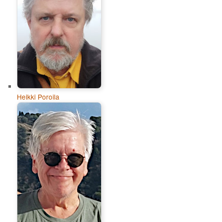
Heikki Poroila