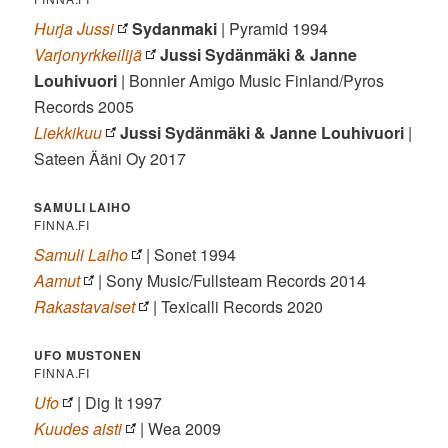
Hurja Jussi
Sydanmaki
| Pyramid 1994
Varjonyrkkeilijä
Jussi Sydänmäki & Janne
Louhivuori
| Bonnier Amigo Music Finland/Pyros
Records 2005
Liekkikuu
Jussi Sydänmäki & Janne Louhivuori
|
Sateen Ääni Oy 2017
SAMULI LAIHO
FINNA.FI
Samuli Laiho
| Sonet 1994
Aamut
| Sony Music/Fullsteam Records 2014
Rakastavaiset
| Texicalli Records 2020
UFO MUSTONEN
FINNA.FI
Ufo
| Dig It 1997
Kuudes aisti
| Wea 2009