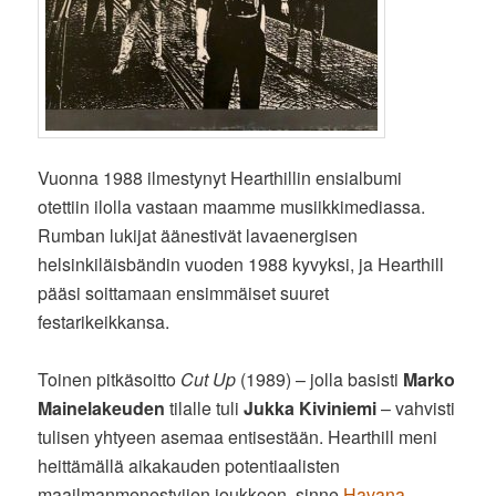
Vuonna 1988 ilmestynyt Hearthillin ensialbumi
otettiin ilolla vastaan maamme musiikkimediassa.
Rumban lukijat äänestivät lavaenergisen
helsinkiläisbändin vuoden 1988 kyvyksi, ja Hearthill
pääsi soittamaan ensimmäiset suuret
festarikeikkansa.
Toinen pitkäsoitto
Cut Up
(1989) – jolla basisti
Marko
Mainelakeuden
tilalle tuli
Jukka Kiviniemi
– vahvisti
tulisen yhtyeen asemaa entisestään. Hearthill meni
heittämällä aikakauden potentiaalisten
maailmanmenestyjien joukkoon, sinne
Havana