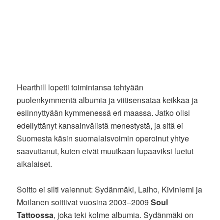
Hearthill lopetti toimintansa tehtyään
puolenkymmentä albumia ja viitisensataa keikkaa ja
esiinnyttyään kymmenessä eri maassa. Jatko olisi
edellyttänyt kansainvälistä menestystä, ja sitä ei
Suomesta käsin suomalaisvoimin operoinut yhtye
saavuttanut, kuten eivät muutkaan lupaaviksi luetut
aikalaiset.
Soitto ei silti vaiennut: Sydänmäki, Laiho, Kiviniemi ja
Moilanen soittivat vuosina 2003–2009
Soul
Tattoossa
, joka teki kolme albumia. Sydänmäki on