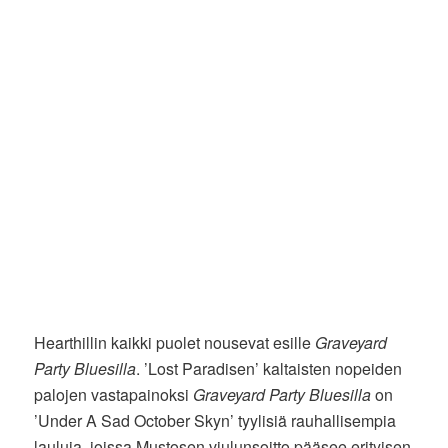
Hearthillin kaikki puolet nousevat esille
Graveyard
Party Bluesilla
. ’Lost Paradisen’ kaltaisten nopeiden
palojen vastapainoksi
Graveyard Party Bluesilla
on
’Under A Sad October Skyn’ tyylisiä rauhallisempia
lauluja, joissa Mustosen viulunsoitto pääsee erityisen