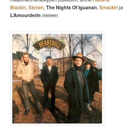
Blackin
,
Stonen
,
The Nights Of Iguanan
,
Smackin
ja
L’Amourderin
viereen.