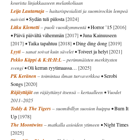
kourista linjakkaaseen melankoliaan
Leija Lautamaja
– haitarispesialisti ja suomirockin lempeä
naivisti •
Sydän tuli piilosta
[2024]
Litku Klemetti
– puoli vuosikymmentä •
Horror ’15
[2016]
•
Päivä päivältä vähemmän
[2017]
•
Juna Kainuuseen
[2017]
•
Taika tapahtuu
[2018]
•
Ding ding dong
[2019]
Lyyti
– sanat soivat kuin sävelet •
Toiveet ja helyt
[2021]
Pekko Käppi & K:H:H:L
– perimmäisten merkitysten
svengi •
Oli kerran ryytimaassa…
[2025]
PK Keränen
– toimintaa ilman turvaverkkoa •
Serobi
Songs
[2020]
Räjäyttäjät
on räjäyttänyt itsensä – kertaalleen • Vuodet
2011–2025
Teddy & The Tigers
– suomibillyn suosion huippu •
Burn It
Up
[1978]
The Moontwins
– matkalla asioiden ytimeen •
Night Times
[2025]