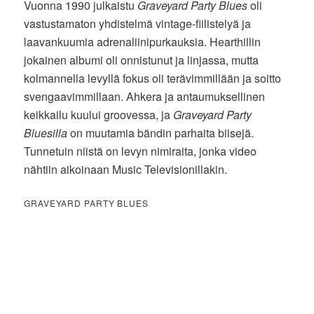
Vuonna 1990 julkaistu
Graveyard Party Blues
oli
vastustamaton yhdistelmä vintage-fiilistelyä ja
laavankuumia adrenaliinipurkauksia. Hearthillin
jokainen albumi oli onnistunut ja linjassa, mutta
kolmannella levyllä fokus oli terävimmillään ja soitto
svengaavimmillaan. Ahkera ja antaumuksellinen
keikkailu kuului groovessa, ja
Graveyard Party
Bluesilla
on muutamia bändin parhaita biisejä.
Tunnetuin niistä on levyn nimiraita, jonka video
nähtiin aikoinaan Music Televisionillakin.
GRAVEYARD PARTY BLUES