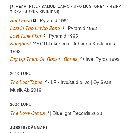
[J. HEARTHILL • SAMULI LAIHO • UFO MUSTONEN • HEIKKI
TIKKA • JUKKA KIVINIEMI]
Soul Food
| Pyramid 1991
Lost In The Limbo Zone
| Pyramid 1992
Lost Tune Fish
| Pyramid 1995
Songbook
• CD-kokoelma | Johanna Kustannus
1998
Dig Up Them Ol’ Rockin’ Bones
• live| Pyros 1999
2010-LUKU
The Lost Tapes
• LP • live/studiolive | Oy Svart
Musik Ab 2019
2020-LUKU
The Love Circus
| Bluelight Records 2023
JUSSI SYDÄNMÄKI
FINNA.FI