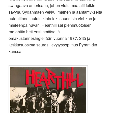
swingaava americana, johon viulu maalaili folkin
sävyjä. Sydänmäen vekkulimainen ja ääntämykseltä
autenttinen laulutulkinta teki soundista viehkon ja
mieleenpainuvan. Hearthill sai pienimuotoisen
radiohitin heti ensimmäisellä
omakustannesinglellään vuonna 1987. Sitä ja
keikkasuosiota seurasi levytyssopimus Pyramidin
kanssa.