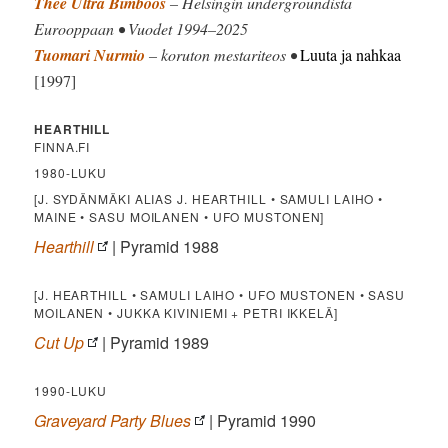
Thee Ultra Bimboos
– Helsingin undergroundista
Eurooppaan • Vuodet 1994–2025
Tuomari Nurmio
– koruton mestariteos •
Luuta ja nahkaa
[1997]
HEARTHILL
FINNA.FI
1980-LUKU
[J. SYDÄNMÄKI ALIAS J. HEARTHILL • SAMULI LAIHO •
MAINE • SASU MOILANEN • UFO MUSTONEN]
Hearthill
| Pyramid 1988
[J. HEARTHILL • SAMULI LAIHO • UFO MUSTONEN • SASU
MOILANEN • JUKKA KIVINIEMI + PETRI IKKELÄ]
Cut Up
| Pyramid 1989
1990-LUKU
Graveyard Party Blues
| Pyramid 1990