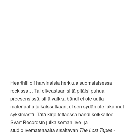
Hearthill oli harvinaista herkkua suomalaisessa
rockissa… Tai oikeastaan siitä pitäisi puhua
preesensissä, sillä vaikka bändi ei ole uutta
materiaalia julkaissutkaan, ei sen sydän ole lakannut
sykkimästä. Tätä kirjoitettaessa bändi keikkailee
Svart Recordsin julkaiseman live- ja
studiolivemateriaalia sisältävän
The Lost Tapes
-