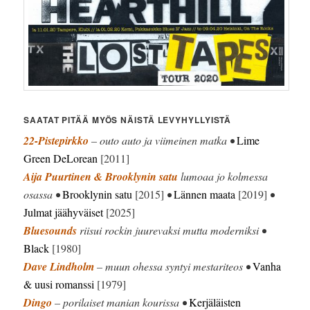
SAATAT PITÄÄ MYÖS NÄISTÄ LEVYHYLLYISTÄ
22-Pistepirkko
– outo auto ja viimeinen matka •
Lime
Green DeLorean
[2011]
Aija Puurtinen & Brooklynin satu
lumoaa jo kolmessa
osassa •
Brooklynin satu
[2015]
•
Lännen maata
[2019]
•
Julmat jäähyväiset
[2025]
Bluesounds
riisui rockin juurevaksi mutta moderniksi •
Black
[1980]
Dave Lindholm
– muun ohessa syntyi mestariteos •
Vanha
& uusi romanssi
[1979]
Dingo
– porilaiset manian kourissa •
Kerjäläisten