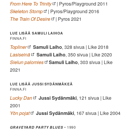
From Here To Trinity
| Pyros/Playground 2011
Skeleton Stomp
| Pyros/Playground 2016
The Train Of Desire
| Pyros 2021
LUE LISÄÄ SAMULI LAIHOA
FINNA.FI
Topliner
Samuli Laiho
, 328 sivua | Like 2018
Lasiseinä
Samuli Laiho
, 350 sivua | Like 2020
Sielun palomies
Samuli Laiho
, 303 sivua | Like
2021
LUE LISÄÄ JUSSI SYDÄNMÄKEÄ
FINNA.FI
Lucky Dan
Jussi Sydänmäki
, 121 sivua | Like
2001
Yön pojat
Jussi Sydänmäki
, 167 sivua | Like 2004
• 1990
GRAVEYARD PARTY BLUES