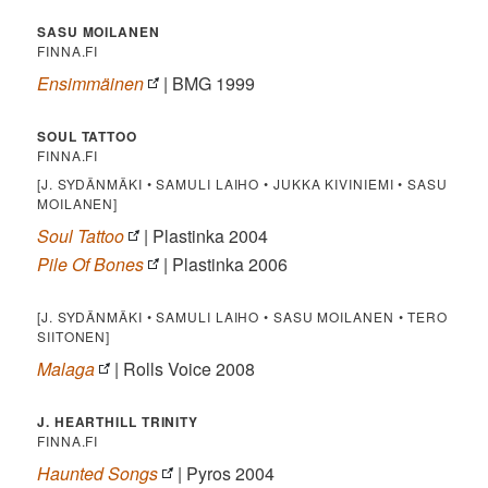
SASU MOILANEN
FINNA.FI
Ensimmäinen
| BMG 1999
SOUL TATTOO
FINNA.FI
[J. SYDÄNMÄKI • SAMULI LAIHO • JUKKA KIVINIEMI • SASU
MOILANEN]
Soul Tattoo
| Plastinka 2004
Pile Of Bones
| Plastinka 2006
[J. SYDÄNMÄKI • SAMULI LAIHO • SASU MOILANEN • TERO
SIITONEN]
Malaga
| Rolls Voice 2008
J. HEARTHILL TRINITY
FINNA.FI
Haunted Songs
| Pyros 2004