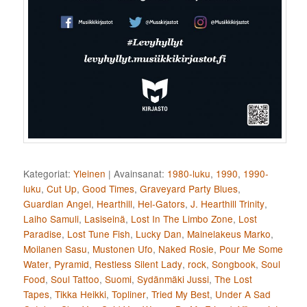
Kategoriat:
Yleinen
|
Avainsanat:
1980-luku
,
1990
,
1990-
luku
,
Cut Up
,
Good Times
,
Graveyard Party Blues
,
Guardian Angel
,
Hearthill
,
Hel-Gators
,
J. Hearthill Trinity
,
Laiho Samuli
,
Lasiseinä
,
Lost In The Limbo Zone
,
Lost
Paradise
,
Lost Tune Fish
,
Lucky Dan
,
Mainelakeus Marko
,
Moilanen Sasu
,
Mustonen Ufo
,
Naked Rosie
,
Pour Me Some
Water
,
Pyramid
,
Restless Silent Lady
,
rock
,
Songbook
,
Soul
Food
,
Soul Tattoo
,
Suomi
,
Sydänmäki Jussi
,
The Lost
Tapes
,
Tikka Heikki
,
Topliner
,
Tried My Best
,
Under A Sad