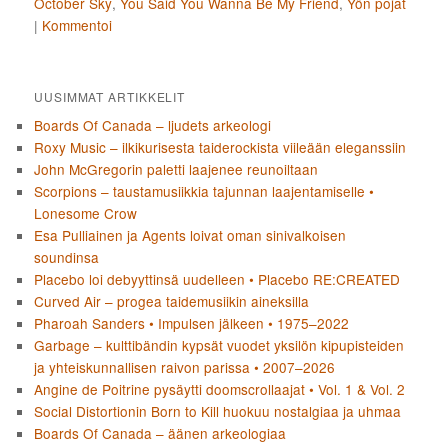
October Sky
,
You Said You Wanna Be My Friend
,
Yön pojat
|
Kommentoi
UUSIMMAT ARTIKKELIT
Boards Of Canada – ljudets arkeologi
Roxy Music – ilkikurisesta taiderockista viileään eleganssiin
John McGregorin paletti laajenee reunoiltaan
Scorpions – taustamusiikkia tajunnan laajentamiselle •
Lonesome Crow
Esa Pulliainen ja Agents loivat oman sinivalkoisen
soundinsa
Placebo loi debyyttinsä uudelleen • Placebo RE:CREATED
Curved Air – progea taidemusiikin aineksilla
Pharoah Sanders • Impulsen jälkeen • 1975–2022
Garbage – kulttibändin kypsät vuodet yksilön kipupisteiden
ja yhteiskunnallisen raivon parissa • 2007–2026
Angine de Poitrine pysäytti doomscrollaajat • Vol. 1 & Vol. 2
Social Distortionin Born to Kill huokuu nostalgiaa ja uhmaa
Boards Of Canada – äänen arkeologiaa