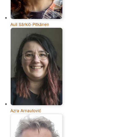
Auli Särkiö-Pitkänen
Azra Arnautović