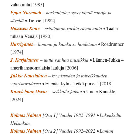
valtakunta
[1985]
Eppu Normaali
– koskettimien syventämiä sanoja ja
säveliä •
Tie vie
[1982]
Hassisen Kone
– estottoman rockin riemuvoitto •
Täältä
tullaan Venäjä
[1980]
Hurriganes
– homma ja kuinka se hoidetaan •
Roadrunner
[1974]
J. Karjalainen
– uutta vanhaa musiikkia •
Lännen-Jukka –
amerikansuomalaisia lauluja
[2006]
Jukka Nousiainen
– kyynisyyden ja toiveikkuuden
vuoristoradassa •
Ei enää kylmää eikä pimeää
[2018]
Knuclebone Oscar
– seikkailu jatkuu •
Uncle Knuckle
[2024]
Kolmas Nainen
[Osa
1
] Vuodet 1982–1991 • Lakeuksilta
Helsinkiin
Kolmas Nainen
[Osa
2
] Vuodet 1992–2022 • Laman