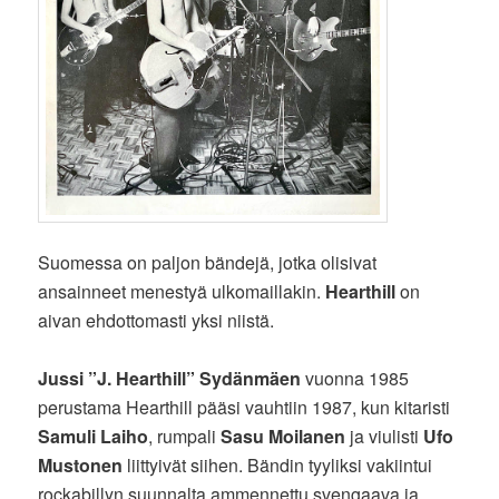
Suomessa on paljon bändejä, jotka olisivat
ansainneet menestyä ulkomaillakin.
Hearthill
on
aivan ehdottomasti yksi niistä.
Jussi ”J. Hearthill” Sydänmäen
vuonna 1985
perustama Hearthill pääsi vauhtiin 1987, kun kitaristi
Samuli Laiho
, rumpali
Sasu Moilanen
ja viulisti
Ufo
Mustonen
liittyivät siihen. Bändin tyyliksi vakiintui
rockabillyn suunnalta ammennettu svengaava ja