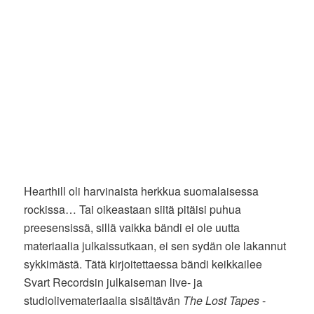
Hearthill oli harvinaista herkkua suomalaisessa
rockissa… Tai oikeastaan siitä pitäisi puhua
preesensissä, sillä vaikka bändi ei ole uutta
materiaalia julkaissutkaan, ei sen sydän ole lakannut
sykkimästä. Tätä kirjoitettaessa bändi keikkailee
Svart Recordsin julkaiseman live- ja
studiolivemateriaalia sisältävän
The Lost Tapes
-