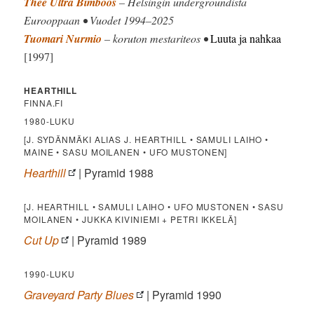
Thee Ultra Bimboos
– Helsingin undergroundista
Eurooppaan • Vuodet 1994–2025
Tuomari Nurmio
– koruton mestariteos •
Luuta ja nahkaa
[1997]
HEARTHILL
FINNA.FI
1980-LUKU
[J. SYDÄNMÄKI ALIAS J. HEARTHILL • SAMULI LAIHO •
MAINE • SASU MOILANEN • UFO MUSTONEN]
Hearthill
| Pyramid 1988
[J. HEARTHILL • SAMULI LAIHO • UFO MUSTONEN • SASU
MOILANEN • JUKKA KIVINIEMI + PETRI IKKELÄ]
Cut Up
| Pyramid 1989
1990-LUKU
Graveyard Party Blues
| Pyramid 1990