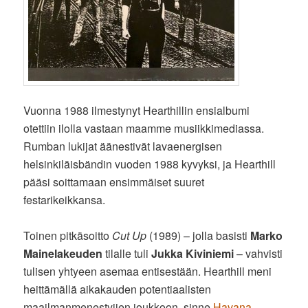
Vuonna 1988 ilmestynyt Hearthillin ensialbumi
otettiin ilolla vastaan maamme musiikkimediassa.
Rumban lukijat äänestivät lavaenergisen
helsinkiläisbändin vuoden 1988 kyvyksi, ja Hearthill
pääsi soittamaan ensimmäiset suuret
festarikeikkansa.
Toinen pitkäsoitto
Cut Up
(1989) – jolla basisti
Marko
Mainelakeuden
tilalle tuli
Jukka Kiviniemi
– vahvisti
tulisen yhtyeen asemaa entisestään. Hearthill meni
heittämällä aikakauden potentiaalisten
maailmanmenestyjien joukkoon, sinne
Havana