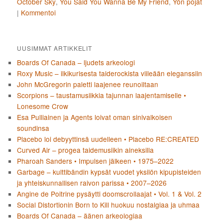
October Sky
,
You Said You Wanna Be My Friend
,
Yön pojat
|
Kommentoi
UUSIMMAT ARTIKKELIT
Boards Of Canada – ljudets arkeologi
Roxy Music – ilkikurisesta taiderockista viileään eleganssiin
John McGregorin paletti laajenee reunoiltaan
Scorpions – taustamusiikkia tajunnan laajentamiselle •
Lonesome Crow
Esa Pulliainen ja Agents loivat oman sinivalkoisen
soundinsa
Placebo loi debyyttinsä uudelleen • Placebo RE:CREATED
Curved Air – progea taidemusiikin aineksilla
Pharoah Sanders • Impulsen jälkeen • 1975–2022
Garbage – kulttibändin kypsät vuodet yksilön kipupisteiden
ja yhteiskunnallisen raivon parissa • 2007–2026
Angine de Poitrine pysäytti doomscrollaajat • Vol. 1 & Vol. 2
Social Distortionin Born to Kill huokuu nostalgiaa ja uhmaa
Boards Of Canada – äänen arkeologiaa