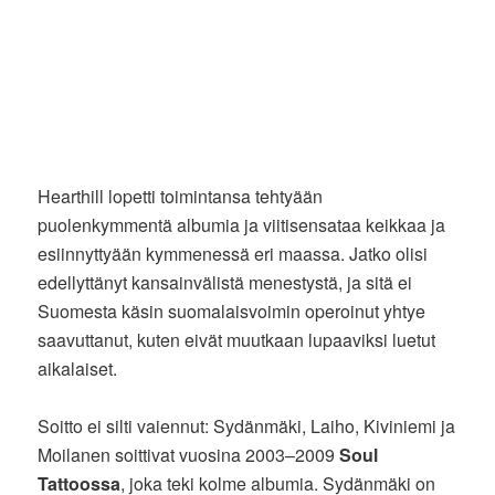
Hearthill lopetti toimintansa tehtyään
puolenkymmentä albumia ja viitisensataa keikkaa ja
esiinnyttyään kymmenessä eri maassa. Jatko olisi
edellyttänyt kansainvälistä menestystä, ja sitä ei
Suomesta käsin suomalaisvoimin operoinut yhtye
saavuttanut, kuten eivät muutkaan lupaaviksi luetut
aikalaiset.
Soitto ei silti vaiennut: Sydänmäki, Laiho, Kiviniemi ja
Moilanen soittivat vuosina 2003–2009
Soul
Tattoossa
, joka teki kolme albumia. Sydänmäki on