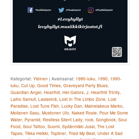
Kategoriat:
Yleinen
|
Avainsanat:
1980-luku
,
1990
,
1990-
luku
,
Cut Up
,
Good Times
,
Graveyard Party Blues
,
Guardian Angel
,
Hearthill
,
Hel-Gators
,
J. Hearthill Trinity
,
Laiho Samuli
,
Lasiseinä
,
Lost In The Limbo Zone
,
Lost
Paradise
,
Lost Tune Fish
,
Lucky Dan
,
Mainelakeus Marko
,
Moilanen Sasu
,
Mustonen Ufo
,
Naked Rosie
,
Pour Me Some
Water
,
Pyramid
,
Restless Silent Lady
,
rock
,
Songbook
,
Soul
Food
,
Soul Tattoo
,
Suomi
,
Sydänmäki Jussi
,
The Lost
Tapes
,
Tikka Heikki
,
Topliner
,
Tried My Best
,
Under A Sad