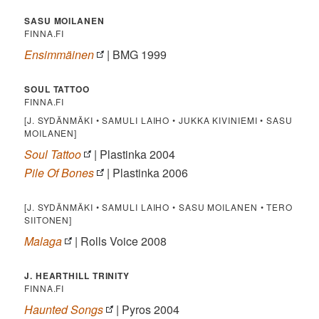
SASU MOILANEN
FINNA.FI
Ensimmäinen
| BMG 1999
SOUL TATTOO
FINNA.FI
[J. SYDÄNMÄKI • SAMULI LAIHO • JUKKA KIVINIEMI • SASU
MOILANEN]
Soul Tattoo
| Plastinka 2004
Pile Of Bones
| Plastinka 2006
[J. SYDÄNMÄKI • SAMULI LAIHO • SASU MOILANEN • TERO
SIITONEN]
Malaga
| Rolls Voice 2008
J. HEARTHILL TRINITY
FINNA.FI
Haunted Songs
| Pyros 2004