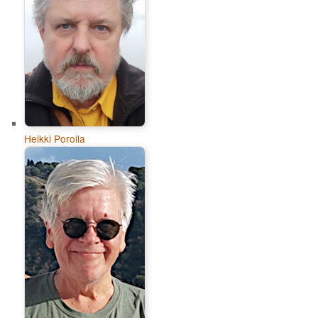
Heikki Poroila