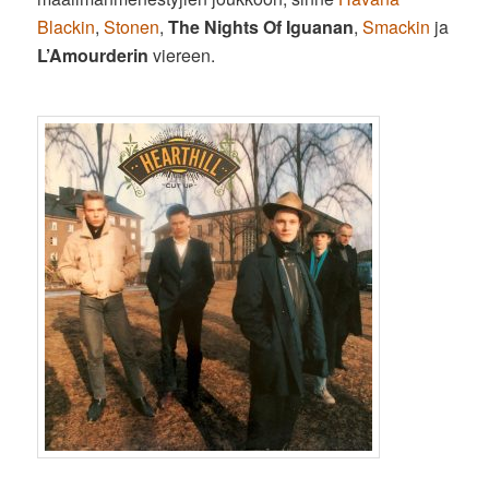
Blackin
,
Stonen
,
The Nights Of Iguanan
,
Smackin
ja
L’Amourderin
viereen.