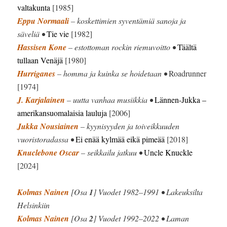
valtakunta
[1985]
Eppu Normaali
– koskettimien syventämiä sanoja ja
säveliä •
Tie vie
[1982]
Hassisen Kone
– estottoman rockin riemuvoitto •
Täältä
tullaan Venäjä
[1980]
Hurriganes
– homma ja kuinka se hoidetaan •
Roadrunner
[1974]
J. Karjalainen
– uutta vanhaa musiikkia •
Lännen-Jukka –
amerikansuomalaisia lauluja
[2006]
Jukka Nousiainen
– kyynisyyden ja toiveikkuuden
vuoristoradassa •
Ei enää kylmää eikä pimeää
[2018]
Knuclebone Oscar
– seikkailu jatkuu •
Uncle Knuckle
[2024]
Kolmas Nainen
[Osa
1
] Vuodet 1982–1991 • Lakeuksilta
Helsinkiin
Kolmas Nainen
[Osa
2
] Vuodet 1992–2022 • Laman