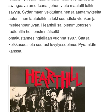
swingaava americana, johon viulu maalaili folkin
sävyjä. Sydänmäen vekkulimainen ja ääntämykseltä
autenttinen laulutulkinta teki soundista viehkon ja
mieleenpainuvan. Hearthill sai pienimuotoisen
radiohitin heti ensimmäisellä
omakustannesinglellään vuonna 1987. Sitä ja
keikkasuosiota seurasi levytyssopimus Pyramidin
kanssa.