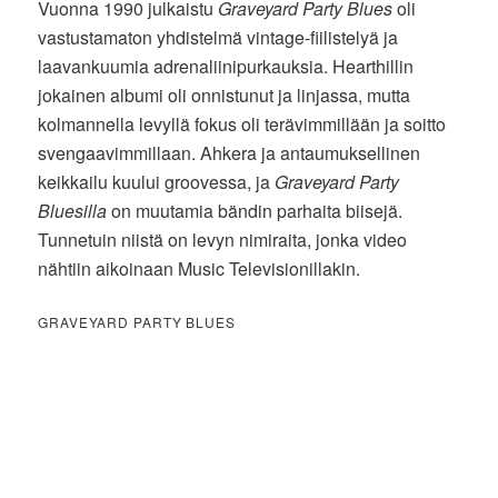
Vuonna 1990 julkaistu
Graveyard Party Blues
oli
vastustamaton yhdistelmä vintage-fiilistelyä ja
laavankuumia adrenaliinipurkauksia. Hearthillin
jokainen albumi oli onnistunut ja linjassa, mutta
kolmannella levyllä fokus oli terävimmillään ja soitto
svengaavimmillaan. Ahkera ja antaumuksellinen
keikkailu kuului groovessa, ja
Graveyard Party
Bluesilla
on muutamia bändin parhaita biisejä.
Tunnetuin niistä on levyn nimiraita, jonka video
nähtiin aikoinaan Music Televisionillakin.
GRAVEYARD PARTY BLUES