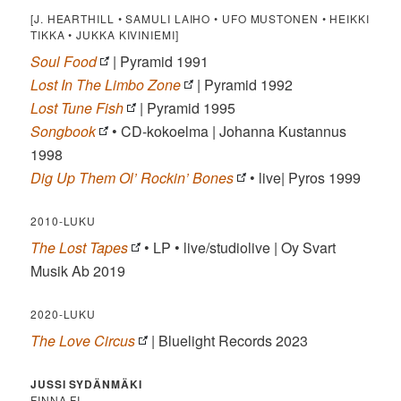
[J. HEARTHILL • SAMULI LAIHO • UFO MUSTONEN • HEIKKI
TIKKA • JUKKA KIVINIEMI]
Soul Food
| Pyramid 1991
Lost In The Limbo Zone
| Pyramid 1992
Lost Tune Fish
| Pyramid 1995
Songbook
• CD-kokoelma | Johanna Kustannus
1998
Dig Up Them Ol’ Rockin’ Bones
• live| Pyros 1999
2010-LUKU
The Lost Tapes
• LP • live/studiolive | Oy Svart
Musik Ab 2019
2020-LUKU
The Love Circus
| Bluelight Records 2023
JUSSI SYDÄNMÄKI
FINNA.FI