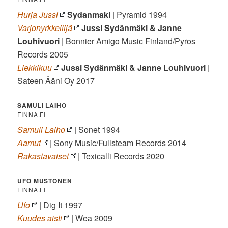
Hurja Jussi
Sydanmaki
| Pyramid 1994
Varjonyrkkeilijä
Jussi Sydänmäki & Janne
Louhivuori
| Bonnier Amigo Music Finland/Pyros
Records 2005
Liekkikuu
Jussi Sydänmäki & Janne Louhivuori
|
Sateen Ääni Oy 2017
SAMULI LAIHO
FINNA.FI
Samuli Laiho
| Sonet 1994
Aamut
| Sony Music/Fullsteam Records 2014
Rakastavaiset
| Texicalli Records 2020
UFO MUSTONEN
FINNA.FI
Ufo
| Dig It 1997
Kuudes aisti
| Wea 2009