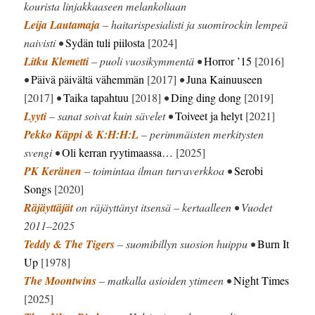
kourista linjakkaaseen melankoliaan
Leija Lautamaja
– haitarispesialisti ja suomirockin lempeä
naivisti •
Sydän tuli piilosta
[2024]
Litku Klemetti
– puoli vuosikymmentä •
Horror ’15
[2016]
•
Päivä päivältä vähemmän
[2017]
•
Juna Kainuuseen
[2017]
•
Taika tapahtuu
[2018]
•
Ding ding dong
[2019]
Lyyti
– sanat soivat kuin sävelet •
Toiveet ja helyt
[2021]
Pekko Käppi & K:H:H:L
– perimmäisten merkitysten
svengi •
Oli kerran ryytimaassa…
[2025]
PK Keränen
– toimintaa ilman turvaverkkoa •
Serobi
Songs
[2020]
Räjäyttäjät
on räjäyttänyt itsensä – kertaalleen • Vuodet
2011–2025
Teddy & The Tigers
– suomibillyn suosion huippu •
Burn It
Up
[1978]
The Moontwins
– matkalla asioiden ytimeen •
Night Times
[2025]