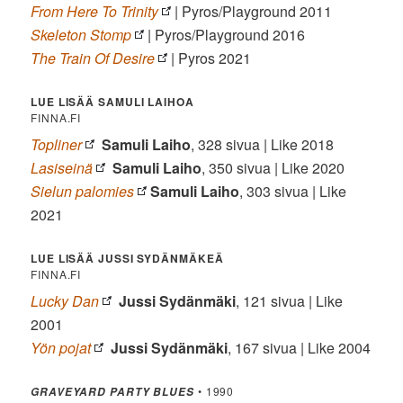
From Here To Trinity
| Pyros/Playground 2011
Skeleton Stomp
| Pyros/Playground 2016
The Train Of Desire
| Pyros 2021
LUE LISÄÄ SAMULI LAIHOA
FINNA.FI
Topliner
Samuli Laiho
, 328 sivua | Like 2018
Lasiseinä
Samuli Laiho
, 350 sivua | Like 2020
Sielun palomies
Samuli Laiho
, 303 sivua | Like
2021
LUE LISÄÄ JUSSI SYDÄNMÄKEÄ
FINNA.FI
Lucky Dan
Jussi Sydänmäki
, 121 sivua | Like
2001
Yön pojat
Jussi Sydänmäki
, 167 sivua | Like 2004
• 1990
GRAVEYARD PARTY BLUES