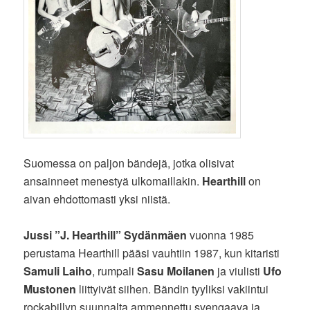
Suomessa on paljon bändejä, jotka olisivat
ansainneet menestyä ulkomaillakin.
Hearthill
on
aivan ehdottomasti yksi niistä.
Jussi ”J. Hearthill” Sydänmäen
vuonna 1985
perustama Hearthill pääsi vauhtiin 1987, kun kitaristi
Samuli Laiho
, rumpali
Sasu Moilanen
ja viulisti
Ufo
Mustonen
liittyivät siihen. Bändin tyyliksi vakiintui
rockabillyn suunnalta ammennettu svengaava ja