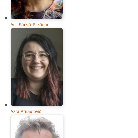
Auli Särkiö-Pitkänen
Azra Arnautović