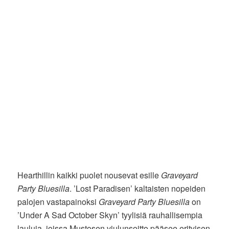
Hearthillin kaikki puolet nousevat esille
Graveyard
Party Bluesilla
. ’Lost Paradisen’ kaltaisten nopeiden
palojen vastapainoksi
Graveyard Party Bluesilla
on
’Under A Sad October Skyn’ tyylisiä rauhallisempia
lauluja, joissa Mustosen viulunsoitto pääsee erityisen