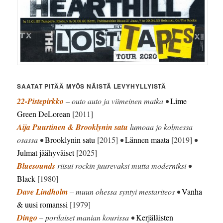
SAATAT PITÄÄ MYÖS NÄISTÄ LEVYHYLLYISTÄ
22-Pistepirkko
– outo auto ja viimeinen matka •
Lime
Green DeLorean
[2011]
Aija Puurtinen & Brooklynin satu
lumoaa jo kolmessa
osassa •
Brooklynin satu
[2015]
•
Lännen maata
[2019]
•
Julmat jäähyväiset
[2025]
Bluesounds
riisui rockin juurevaksi mutta moderniksi •
Black
[1980]
Dave Lindholm
– muun ohessa syntyi mestariteos •
Vanha
& uusi romanssi
[1979]
Dingo
– porilaiset manian kourissa •
Kerjäläisten