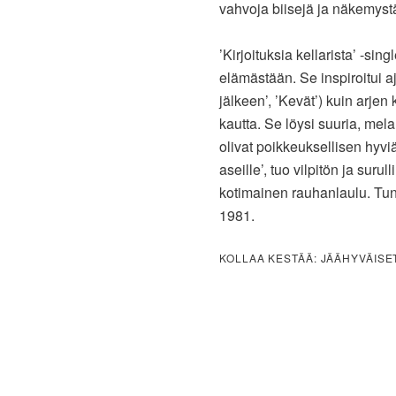
vahvoja biisejä ja näkemyst
’Kirjoituksia kellarista’ -si
elämästään. Se inspiroitui a
jälkeen’, ’Kevät’) kuin arjen 
kautta. Se löysi suuria, melan
olivat poikkeuksellisen hyvi
aseille’, tuo vilpitön ja sur
kotimainen rauhanlaulu. Tun
1981.
KOLLAA KESTÄÄ: JÄÄHYVÄISE