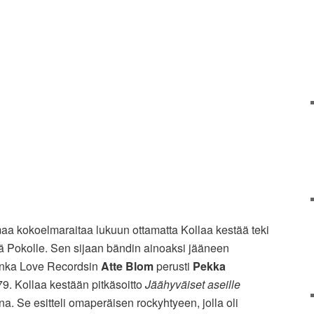
maa kokoelmaraitaa lukuun ottamatta Kollaa kestää teki
sä Pokolle. Sen sijaan bändin ainoaksi jääneen
jonka Love Recordsin
Atte Blom
perusti
Pekka
. Kollaa kestään pitkäsoitto
Jäähyväiset aseille
. Se esitteli omaperäisen rockyhtyeen, jolla oli