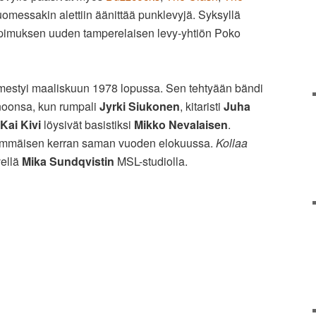
omessakin alettiin äänittää punklevyjä. Syksyllä
sopimuksen uuden tamperelaisen levy-yhtiön Poko
lmestyi maaliskuun 1978 lopussa. Sen tehtyään bändi
noonsa, kun rumpali
Jyrki Siukonen
, kitaristi
Juha
Kai Kivi
löysivät basistiksi
Mikko Nevalaisen
.
nsimmäisen kerran saman vuoden elokuussa.
Kollaa
vellä
Mika Sundqvistin
MSL-studiolla.