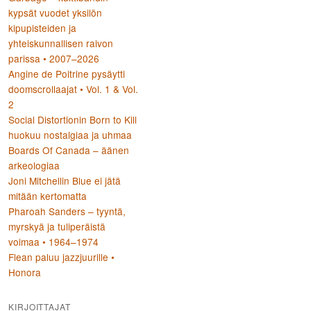
kypsät vuodet yksilön
kipupisteiden ja
yhteiskunnallisen raivon
parissa • 2007–2026
Angine de Poitrine pysäytti
doomscrollaajat • Vol. 1 & Vol.
2
Social Distortionin Born to Kill
huokuu nostalgiaa ja uhmaa
Boards Of Canada – äänen
arkeologiaa
Joni Mitchellin Blue ei jätä
mitään kertomatta
Pharoah Sanders – tyyntä,
myrskyä ja tuliperäistä
voimaa • 1964–1974
Flean paluu jazzjuurille •
Honora
KIRJOITTAJAT