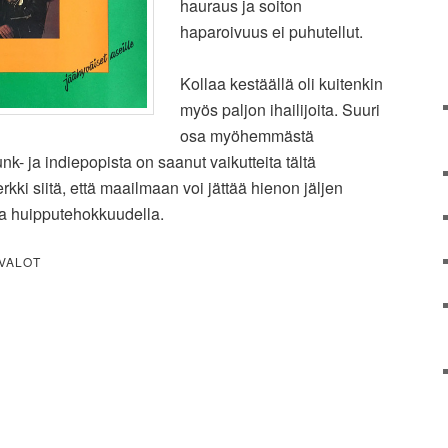
hauraus ja soiton
haparoivuus ei puhutellut.
Kollaa kestäällä oli kuitenkin
myös paljon ihailijoita. Suuri
osa myöhemmästä
nk- ja indiepopista on saanut vaikutteita tältä
kki siitä, että maailmaan voi jättää hienon jäljen
ja huipputehokkuudella.
 VALOT