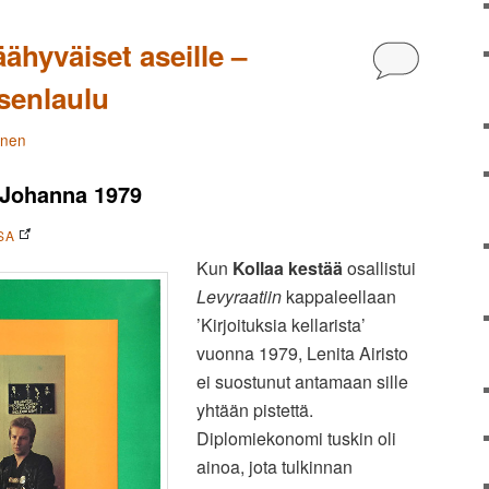
äähyväiset aseille –
Kommentoi
tsenlaulu
änen
 Johanna 1979
SA
Kun
Kollaa kestää
osallistui
Levyraatiin
kappaleellaan
’Kirjoituksia kellarista’
vuonna 1979, Lenita Airisto
ei suostunut antamaan sille
yhtään pistettä.
Diplomiekonomi tuskin oli
ainoa, jota tulkinnan