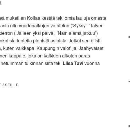
ä.
ngleä mukaillen Kollaa kestää teki omia lauluja omasta
jasta niin vuodenaikojen vaihtelun (’Syksy’, ’Talven
kierron (’Jälleen yksi päivä’, ’Näin elämä jatkuu’)
kolisia tunteita pienistä asioista. Jotkut sen biisit
ä, kuten vaikkapa ’Kaupungin valot’ ja ’Jäähyväiset
ullinen kappale, joka on kaikkien aikojen paras
netuimman tulkinnan siitä teki
Liisa Tavi
vuonna
T ASEILLE