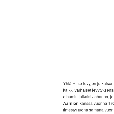
Yhtä Hilse-levyjen julkaise
kaikki varhaiset levytyksen
albumin julkaisi Johanna, 
Aarnion
kanssa vuonna 1979
ilmestyi tuona samana vuonna