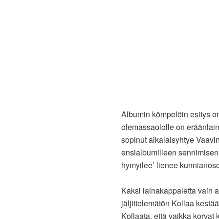
Albumin kömpelöin esitys on
olemassaololle on eräänlain
sopinut aikalaisyhtye Vaavi
ensialbumilleen sennimisen
hymyilee’ lienee kunnianoso
Kaksi lainakappaletta vain a
jäljittelemätön Kollaa kestää
Kollaata, että vaikka korvat 