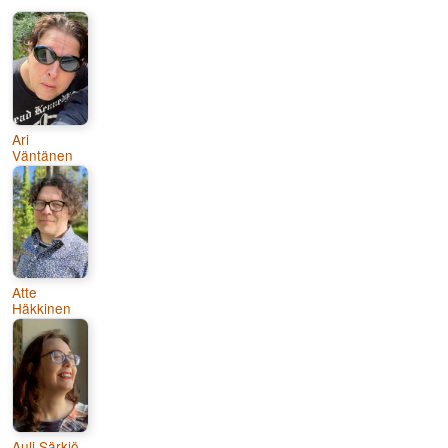
Ari
Väntänen
Atte
Häkkinen
Auli Särkiö-