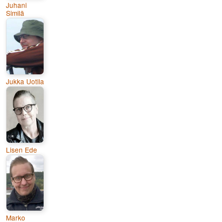
Juhani
Similä
Jukka Uotila
Lisen Ede
Marko