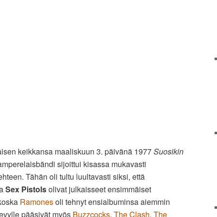
mäisen keikkansa maaliskuun 3. päivänä 1977
Suosikin
amperelaisbändi sijoittui kisassa mukavasti
teen. Tähän oli tultu luultavasti siksi, että
ja
Sex Pistols
olivat julkaisseet ensimmäiset
 koska
Ramones
oli tehnyt ensialbuminsa aiemmin
evylle pääsivät myös
Buzzcocks
,
The Clash
,
The