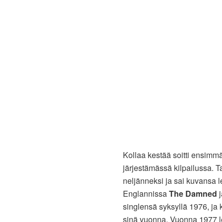
Kollaa kestää soitti ensim
järjestämässä kilpailussa. T
neljänneksi ja sai kuvansa leh
Englannissa
The Damned
singlensä syksyllä 1976, ja
sinä vuonna. Vuonna 1977 l