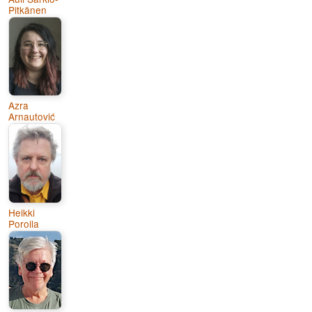
Pitkänen
Azra
Arnautović
Heikki
Poroila