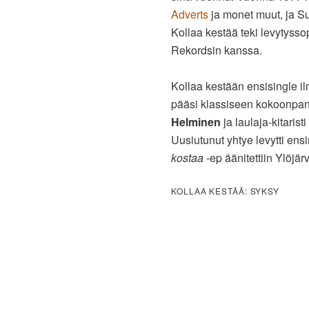
Adverts
ja monet muut, ja Su
Kollaa kestää teki levytys
Rekordsin kanssa.
Kollaa kestään ensisingle i
pääsi klassiseen kokoonpa
Helminen
ja laulaja-kitaristi
Uusiutunut yhtye levytti e
kostaa
-ep äänitettiin Ylöjär
KOLLAA KESTÄÄ: SYKSY