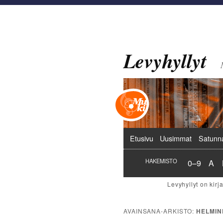
Levyhyllyt
Päävalikko
Etusivu
Uusimmat
Satunn
Hakemist
Hak
HAKEMISTO
0–9
A
AVAINSANA-ARKISTO:
HELMIN