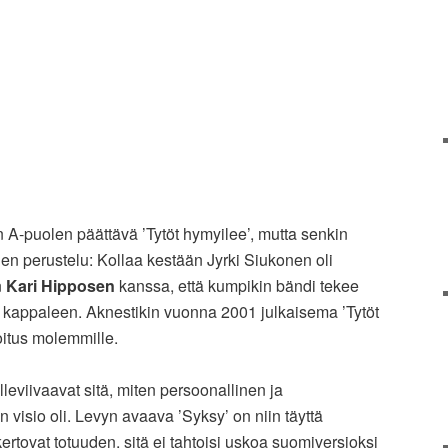
 A-puolen päättävä ’Tytöt hymyilee’, mutta senkin
en perustelu: Kollaa kestään Jyrki Siukonen oli
n
Kari Hipposen
kanssa, että kumpikin bändi tekee
 kappaleen. Aknestikin vuonna 2001 julkaisema ’Tytöt
itus molemmille.
lleviivaavat sitä, miten persoonallinen ja
n visio oli. Levyn avaava ’Syksy’ on niin täyttä
kertovat totuuden, sitä ei tahtoisi uskoa suomiversioksi