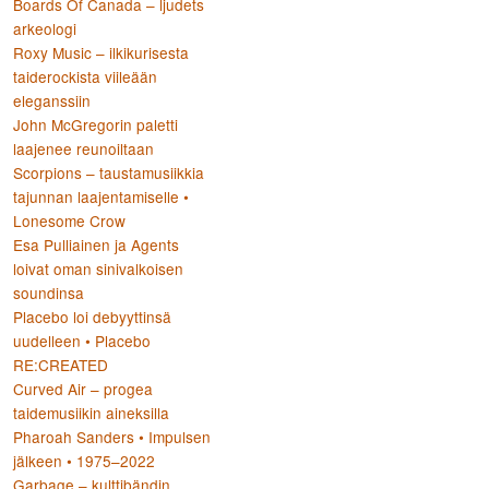
Boards Of Canada – ljudets
arkeologi
Roxy Music – ilkikurisesta
taiderockista viileään
eleganssiin
John McGregorin paletti
laajenee reunoiltaan
Scorpions – taustamusiikkia
tajunnan laajentamiselle •
Lonesome Crow
Esa Pulliainen ja Agents
loivat oman sinivalkoisen
soundinsa
Placebo loi debyyttinsä
uudelleen • Placebo
RE:CREATED
Curved Air – progea
taidemusiikin aineksilla
Pharoah Sanders • Impulsen
jälkeen • 1975–2022
Garbage – kulttibändin