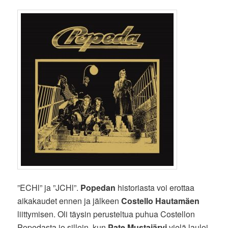
”ECHl” ja ”JCHl”.
Popedan
historiasta voi erottaa
aikakaudet ennen ja jälkeen
Costello Hautamäen
liittymisen. Oli täysin perusteltua puhua Costellon
Popedasta jo silloin, kun
Pate Mustajärvi
vielä lauloi