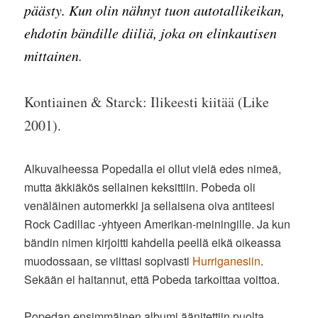
päästy. Kun olin nähnyt tuon autotallikeikan,
ehdotin bändille diiliä, joka on elinkautisen
mittainen
.
Kontiainen & Starck: Ilikeesti kiitää (Like
2001).
Alkuvaiheessa Popedalla ei ollut vielä edes nimeä,
mutta äkkiäkös sellainen keksittiin. Pobeda oli
venäläinen automerkki ja sellaisena oiva antiteesi
Rock Cadillac -yhtyeen Amerikan-meiningille. Ja kun
bändin nimen kirjoitti kahdella peellä eikä oikeassa
muodossaan, se viittasi sopivasti
Hurriganesiin
.
Sekään ei haitannut, että Pobeda tarkoittaa voittoa.
Popedan ensimmäinen albumi äänitettiin puolta