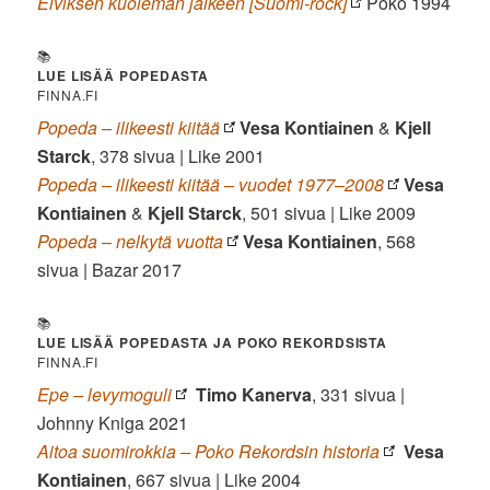
Elviksen kuoleman jälkeen [Suomi-rock]
Poko 1994
📚
LUE LISÄÄ POPEDASTA
FINNA.FI
Popeda – ilikeesti kiitää
Vesa Kontiainen
&
Kjell
Starck
, 378 sivua | Like 2001
Popeda – ilikeesti kiitää – vuodet 1977–2008
Vesa
Kontiainen
&
Kjell Starck
, 501 sivua | Like 2009
Popeda – nelkytä vuotta
Vesa Kontiainen
, 568
sivua | Bazar 2017
📚
LUE LISÄÄ POPEDASTA JA POKO REKORDSISTA
FINNA.FI
Epe – levymoguli
Timo Kanerva
, 331 sivua |
Johnny Kniga 2021
Aitoa suomirokkia – Poko Rekordsin historia
Vesa
Kontiainen
, 667 sivua | Like 2004