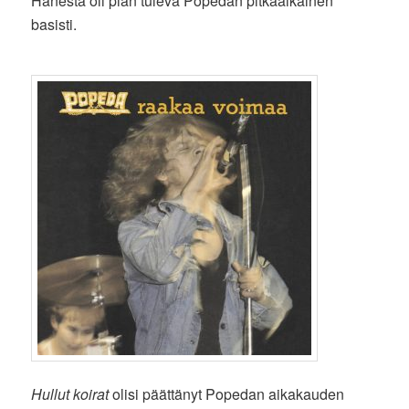
Hänestä oli pian tuleva Popedan pitkäaikainen
basisti.
Hullut koirat
olisi päättänyt Popedan aikakauden