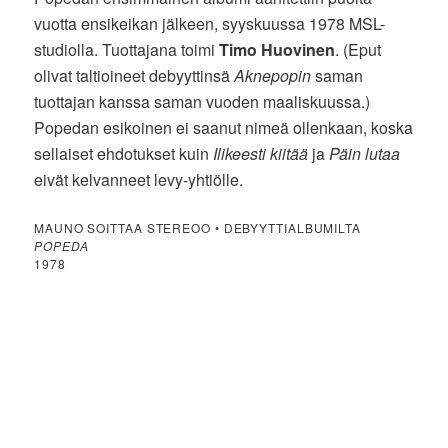
vuotta ensikeikan jälkeen, syyskuussa 1978 MSL-
studiolla. Tuottajana toimi
Timo Huovinen
. (Eput
olivat taltioineet debyyttinsä
Aknepopin
saman
tuottajan kanssa saman vuoden maaliskuussa.)
Popedan esikoinen ei saanut nimeä ollenkaan, koska
sellaiset ehdotukset kuin
Ilikeesti kiitää
ja
Päin lutaa
eivät kelvanneet levy-yhtiölle.
MAUNO SOITTAA STEREOO • DEBYYTTIALBUMILTA
POPEDA
1978