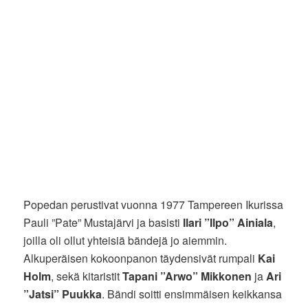
Popedan perustivat vuonna 1977 Tampereen Ikurissa
Pauli ”Pate” Mustajärvi ja basisti
Ilari ”Ilpo” Ainiala
,
joilla oli ollut yhteisiä bändejä jo aiemmin.
Alkuperäisen kokoonpanon täydensivät rumpali
Kai
Holm
, sekä kitaristit
Tapani ”Arwo” Mikkonen
ja
Ari
”Jatsi” Puukka
. Bändi soitti ensimmäisen keikkansa