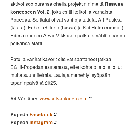
aktivoi soolouransa ohella projektin nimeltä
Raswaa
koneeseen Vol. 2
, joka esitti keikoilla varhaista
Popedaa. Soittajat olivat vanhoja tuttuja: Ari Puukka
(kitara), Eebo Lehtinen (basso) ja Kai Holm (rummut).
Edesmenneen Arwo Mikkosen paikalla nähtiin hänen
poikansa
Matti
.
Pate ja vanhat kaverit olisivat saattaneet jatkaa
ECHl-Popedan esittämistä, ellei kohtalolla olisi ollut
muita suunnitelmia. Laulaja menehtyi syöpään
tapaninpäivänä 2025.
Ari Väntänen
www.arivantanen.com
Popeda
Facebook
Popeda
Instagram