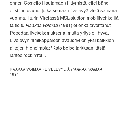
ennen Costello Hautamäen liittymistä, ellei bändi
olisi innostunut julkaisemaan livelevyä vielä samana
vuonna. Ikurin Virelässä MSL-studion mobiilivehkeillä
taltioitu
Raakaa voimaa
(1981) ei ehkä tavoittanut
Popedaa livekokemuksena, mutta yritys oli hyvä.
Livelevyn nimikappaleen avausrivi on yksi kaikkien
aikojen hienoimpia: ”Kato beibe tarkkaan, tästä
lähtee rock’n’roll”.
RAAKAA VOIMAA • LIVELEVYLTÄ
RAAKAA VOIMAA
1981