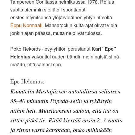
Tampereen Gorillassa helmikuussa 1978. Reilua
vuotta aiemmin siellä oli suorittanut
ensiesiintymisensä ylöjärveläinen yhtye nimeltä
Eppu Normaali
. Manserockin kulta-ajat olivat vielä
jonkin ajan päässä, mutta ne olivat tulossa.
Poko Rekords -levy-yhtiön perustanut
Kari ”Epe”
Helenius
vakuuttui uuden bändin meiningistä siinä
määrin, että sainasi sen.
Epe Helenius:
Kuuntelin Mustajärven autotallissa sellaisen
35–40 minuutin Popeda-setin ja tykästyin
niihin heti. Muistaakseni sanoin, että tää on
sitten pitkä tie. Pitää kiertää ensin 2–3 vuotta
ja sitten vasta katsotaan, onko mihinkään