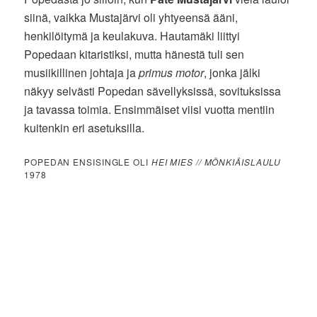
siinä, vaikka Mustajärvi oli yhtyeensä ääni,
henkilöitymä ja keulakuva. Hautamäki liittyi
Popedaan kitaristiksi, mutta hänestä tuli sen
musiikillinen johtaja ja
primus motor
, jonka jälki
näkyy selvästi Popedan sävellyksissä, sovituksissa
ja tavassa toimia. Ensimmäiset viisi vuotta mentiin
kuitenkin eri asetuksilla.
POPEDAN ENSISINGLE OLI
HEI MIES // MÖNKIÄISLAULU
1978