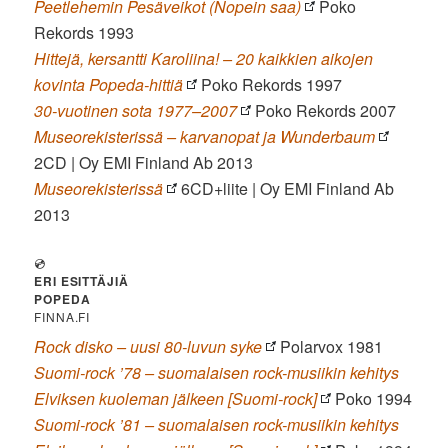
Peetlehemin Pesäveikot (Nopein saa)
Poko
Rekords 1993
Hittejä, kersantti Karoliina! – 20 kaikkien aikojen
kovinta Popeda-hittiä
Poko Rekords 1997
30-vuotinen sota 1977–2007
Poko Rekords 2007
Museorekisterissä – karvanopat ja Wunderbaum
2CD | Oy EMI Finland Ab 2013
Museorekisterissä
6CD+liite | Oy EMI Finland Ab
2013
💿
ERI ESITTÄJIÄ
POPEDA
FINNA.FI
Rock disko – uusi 80-luvun syke
Polarvox 1981
Suomi-rock ’78 – suomalaisen rock-musiikin kehitys
Elviksen kuoleman jälkeen [Suomi-rock]
Poko 1994
Suomi-rock ’81 – suomalaisen rock-musiikin kehitys