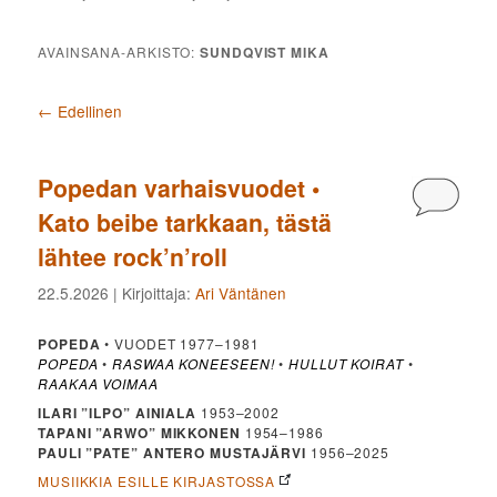
AVAINSANA-ARKISTO:
SUNDQVIST MIKA
Artikkelien selaus
←
Edellinen
Popedan varhaisvuodet •
Kommen
Kato beibe tarkkaan, tästä
lähtee rock’n’roll
22.5.2026
| Kirjoittaja:
Ari Väntänen
POPEDA
• VUODET 1977–1981
POPEDA
•
RASWAA KONEESEEN!
•
HULLUT KOIRAT
•
RAAKAA VOIMAA
ILARI ”ILPO” AINIALA
1953–2002
TAPANI ”ARWO” MIKKONEN
1954–1986
PAULI ”PATE” ANTERO MUSTAJÄRVI
1956–2025
MUSIIKKIA ESILLE KIRJASTOSSA