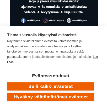
Tietoa sivustolla käytetyistä evästeistä
Käytämme sivustollamme evästeitä kerätäksemme ja
analysoidaksemme sivuston suorituskykyä ja käyttöä,
tarjotaksemme sosiaalisen median ominaisuuksia sekä
parantaaksemme ja räätälöidäksemme sisältöä ja mainoksia.
Lue
lisää
Kategoriat:
Yleinen
|
Avainsanat:
1970-luku
,
1980-luku
,
Evästeasetukset
Ainiala Ilari
,
Costello
,
Helenius Kari
,
Holm Kai
,
Hullut koirat
,
Huovinen Timo
,
Lehtinen Risto
,
Mikojan Matthau
,
Mustajärvi
Salli kaikki evästeet
Pate
,
Poko Rekords
,
Popeda
,
Raswaa koneeseen Vol. 2
,
Raswaa koneeseen!
,
rock
,
Sundqvist Mika
,
Suomi
,
Hyväksy välttämättömät evästeet
suomirock
,
Syrjä Mikko
,
Tampere
|
Kommentoi