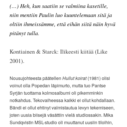
(…) Heh, kun saatiin se valmiina kasetille,
niin mentiin Paulin luo kuuntelemaan sitä ja
oltiin ihmeissämme, että eihän siitä näin hyvä
pitänyt tulla
.
Kontiainen & Starck: Ilikeesti kiitää (Like
2001).
Nousujohteesta päätellen
Hullut koirat
(1981) olisi
voinut olla Popedan läpimurto, mutta tuo Pantse
Syrjän tuottama kolmosalbumi oli pikemminkin
notkahdus. Tekovaiheessa kaikki ei ollut kohdallaan.
Bändi ei ollut ehtinyt valmistautua levyn tekemiseen,
joten uusia biisejä väsättiin vielä studiossakin. Mika
Sundqvistin MSL-studio oli muuttanut uusiin tiloihin,