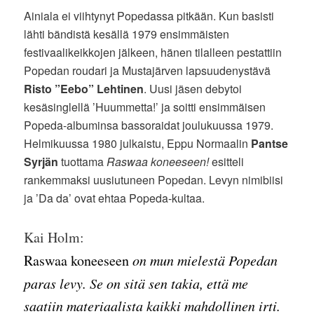
Ainiala ei viihtynyt Popedassa pitkään. Kun basisti
lähti bändistä kesällä 1979 ensimmäisten
festivaalikeikkojen jälkeen, hänen tilalleen pestattiin
Popedan roudari ja Mustajärven lapsuudenystävä
Risto ”Eebo” Lehtinen
. Uusi jäsen debytoi
kesäsinglellä ’Huummetta!’ ja soitti ensimmäisen
Popeda-albuminsa bassoraidat joulukuussa 1979.
Helmikuussa 1980 julkaistu, Eppu Normaalin
Pantse
Syrjän
tuottama
Raswaa koneeseen!
esitteli
rankemmaksi uusiutuneen Popedan. Levyn nimibiisi
ja ’Da da’ ovat ehtaa Popeda-kultaa.
Kai Holm:
Raswaa koneeseen
on mun mielestä Popedan
paras levy. Se on sitä sen takia, että me
saatiin materiaalista kaikki mahdollinen irti.