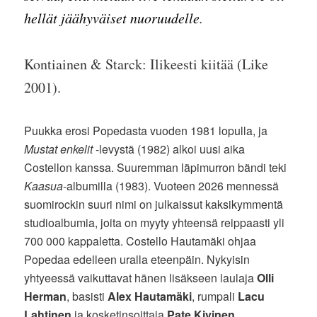
hellät jäähyväiset nuoruudelle
.
Kontiainen & Starck: Ilikeesti kiitää (Like
2001).
Puukka erosi Popedasta vuoden 1981 lopulla, ja
Mustat enkelit
-levystä (1982) alkoi uusi aika
Costellon kanssa. Suuremman läpimurron bändi teki
Kaasua
-albumilla (1983). Vuoteen 2026 mennessä
suomirockin suuri nimi on julkaissut kaksikymmentä
studioalbumia, joita on myyty yhteensä reippaasti yli
700 000 kappaletta. Costello Hautamäki ohjaa
Popedaa edelleen uralla eteenpäin. Nykyisin
yhtyeessä vaikuttavat hänen lisäkseen laulaja
Olli
Herman
, basisti
Alex Hautamäki
, rumpali
Lacu
Lahtinen
ja kosketinsoittaja
Pate Kivinen
.