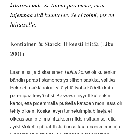
kitarasoundi. Se toimii paremmin, mitä
lujempaa sitä kuuntelee. Se ei toimi, jos on
hiljaisella
.
Kontiainen & Starck: Ilikeesti kiitää (Like
2001).
Liian siisti ja diskanttinen
Hullut koirat
oli kuitenkin
bändin paras listamenestys siihen saakka, vaikka
Poko ei markkinoinut sitä yhtä isolla kädellä kuin
parempaa levyä olisi. Kasvava myynti kuitenkin
kertoi, että pidemmällä putkella katsoen moni asia oli
tehty oikein. Koska levyn tunnetuimpia biisejä ei
oikeastaan ole, mainittakoon niiden sijaan se, että
Jyrki Melartin piipahti studiossa laulamassa taustoja.