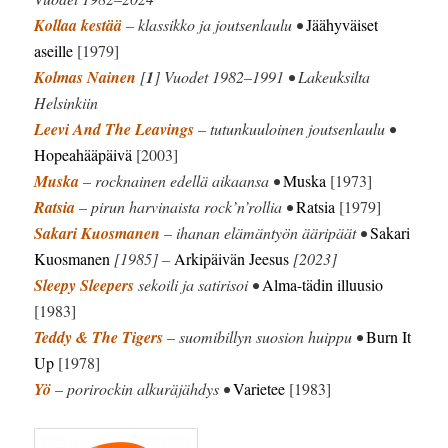
Kollaa kestää
– klassikko ja joutsenlaulu •
Jäähyväiset
aseille
[1979]
Kolmas Nainen
[
1
] Vuodet 1982–1991 • Lakeuksilta
Helsinkiin
Leevi And The Leavings
– tutunkuuloinen joutsenlaulu •
Hopeahääpäivä
[2003]
Muska
– rocknainen edellä aikaansa •
Muska
[1973]
Ratsia
– pirun harvinaista rock’n’rollia •
Ratsia
[1979]
Sakari Kuosmanen
– ihanan elämäntyön ääripäät •
Sakari
Kuosmanen
[1985] –
Arkipäivän Jeesus
[2023]
Sleepy Sleepers
sekoili ja satirisoi •
Alma-tädin illuusio
[1983]
Teddy & The Tigers
– suomibillyn suosion huippu •
Burn It
Up
[1978]
Yö
– porirockin alkuräjähdys •
Varietee
[1983]