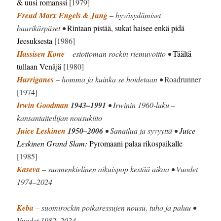
& uusi romanssi
[1979]
Freud Marx Engels & Jung
– hyväsydämiset
baarikärpäset •
Rintaan pistää, sukat haisee enkä pidä
Jeesuksesta
[1986]
Hassisen Kone
– estottoman rockin riemuvoitto •
Täältä
tullaan Venäjä
[1980]
Hurriganes
– homma ja kuinka se hoidetaan •
Roadrunner
[1974]
Irwin Goodman
1943–1991
• Irwinin 1960-luku –
kansantaiteilijan nousukiito
Juice Leskinen
1950–2006
• Sanailua ja syvyyttä •
Juice
Leskinen Grand Slam:
Pyromaani palaa rikospaikalle
[1985]
Kaseva
– suomenkielinen aikuispop kestää aikaa • Vuodet
1974–2024
Keba
– suomirockin poikaressujen nousu, tuho ja paluu •
Vuodet 1982–2024