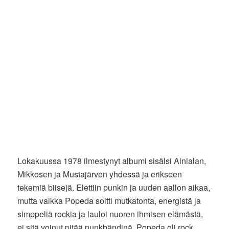
Lokakuussa 1978 ilmestynyt albumi sisälsi Ainialan,
Mikkosen ja Mustajärven yhdessä ja erikseen
tekemiä biisejä. Elettiin punkin ja uuden aallon aikaa,
mutta vaikka Popeda soitti mutkatonta, energistä ja
simppeliä rockia ja lauloi nuoren ihmisen elämästä,
ei sitä voinut pitää punkbändinä. Popeda oli rock