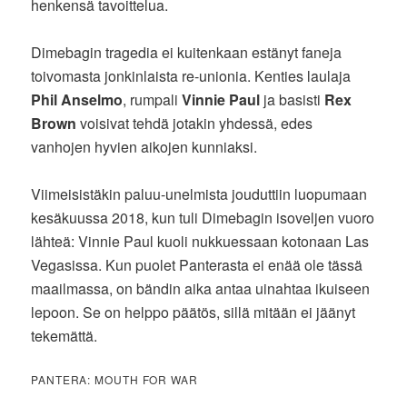
henkensä tavoittelua.
Dimebagin tragedia ei kuitenkaan estänyt faneja
toivomasta jonkinlaista re-unionia. Kenties laulaja
Phil Anselmo
, rumpali
Vinnie Paul
ja basisti
Rex
Brown
voisivat tehdä jotakin yhdessä, edes
vanhojen hyvien aikojen kunniaksi.
Viimeisistäkin paluu-unelmista jouduttiin luopumaan
kesäkuussa 2018, kun tuli Dimebagin isoveljen vuoro
lähteä: Vinnie Paul kuoli nukkuessaan kotonaan Las
Vegasissa. Kun puolet Panterasta ei enää ole tässä
maailmassa, on bändin aika antaa uinahtaa ikuiseen
lepoon. Se on helppo päätös, sillä mitään ei jäänyt
tekemättä.
PANTERA: MOUTH FOR WAR