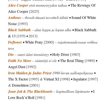
Alice Cooper
etsii menneisyyden taikaa •
The Revenge Of
Alice Cooper
[2025]
Anthrax
– thrash-titaani tavoitteli tähtiä •
Sound Of White
Noise
[1993]
Black Sabbath
– alun loppu ja lopun alku •
Black Sabbath
& 13
[1970
•
2013]
Deftones
•
White Pony
[2000]
– rajattomuudessaan rohkea
teos
Dio
– suuri ääni itsenäistyy •
Holy Diver
[1983]
Faith No More
– sääntöjä ei ole •
The Real Thing
[1989]
•
Angel Dust
[1992]
Iron Maiden ja Judas Priest
1990-luvun aallonpohjassa •
The X Factor
[1995]
&
Virtual XI
[1998]
•
Jugulator
[1997]
&
Demolition
[2001]
Joan Jett & The Blackhearts
– kapinallisen läpimurto •
I
Love Rock’n’Roll
[1981]