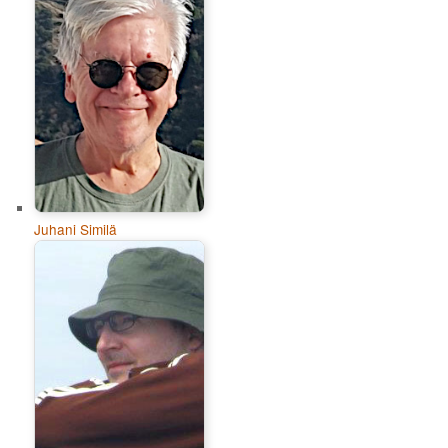
Juhani Similä