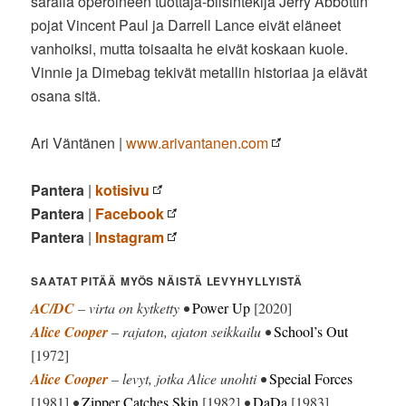
saralla operoineen tuottaja-biisintekijä Jerry Abbottin
pojat Vincent Paul ja Darrell Lance eivät eläneet
vanhoiksi, mutta toisaalta he eivät koskaan kuole.
Vinnie ja Dimebag tekivät metallin historiaa ja elävät
osana sitä.
Ari Väntänen |
www.arivantanen.com
Pantera
|
kotisivu
Pantera
|
Facebook
Pantera
|
Instagram
SAATAT PITÄÄ MYÖS NÄISTÄ LEVYHYLLYISTÄ
AC/DC
– virta on kytketty •
Power Up
[2020]
Alice Cooper
– rajaton, ajaton seikkailu •
School’s Out
[1972]
Alice Cooper
– levyt, jotka Alice unohti •
Special Forces
[1981]
•
Zipper Catches Skin
[1982]
•
DaDa
[1983]