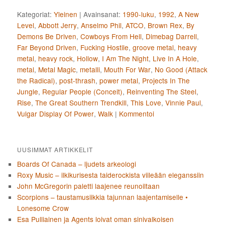
Kategoriat:
Yleinen
|
Avainsanat:
1990-luku
,
1992
,
A New
Level
,
Abbott Jerry
,
Anselmo Phil
,
ATCO
,
Brown Rex
,
By
Demons Be Driven
,
Cowboys From Hell
,
Dimebag Darrell
,
Far Beyond Driven
,
Fucking Hostile
,
groove metal
,
heavy
metal
,
heavy rock
,
Hollow
,
I Am The Night
,
Live In A Hole
,
metal
,
Metal Magic
,
metalli
,
Mouth For War
,
No Good (Attack
the Radical)
,
post-thrash
,
power metal
,
Projects In The
Jungle
,
Regular People (Conceit)
,
Reinventing The Steel
,
Rise
,
The Great Southern Trendkill
,
This Love
,
Vinnie Paul
,
Vulgar Display Of Power
,
Walk
|
Kommentoi
UUSIMMAT ARTIKKELIT
Boards Of Canada – ljudets arkeologi
Roxy Music – ilkikurisesta taiderockista viileään eleganssiin
John McGregorin paletti laajenee reunoiltaan
Scorpions – taustamusiikkia tajunnan laajentamiselle •
Lonesome Crow
Esa Pulliainen ja Agents loivat oman sinivalkoisen