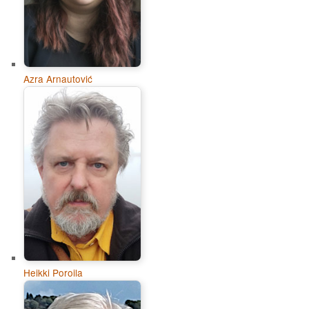
Azra Arnautović
Heikki Poroila