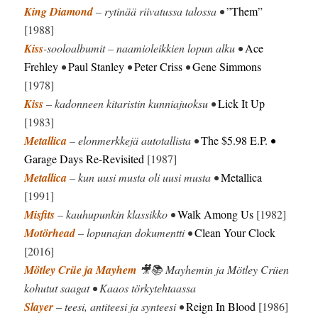
King Diamond
– rytinää riivatussa talossa •
”Them”
[1988]
Kiss
-sooloalbumit – naamioleikkien lopun alku •
Ace
Frehley
•
Paul Stanley
•
Peter Criss
•
Gene Simmons
[1978]
Kiss
– kadonneen kitaristin kunniajuoksu •
Lick It Up
[1983]
Metallica
– elonmerkkejä autotallista •
The $5.98 E.P.
•
Garage Days Re-Revisited
[1987]
Metallica
– kun uusi musta oli uusi musta •
Metallica
[1991]
Misfits
– kauhupunkin klassikko •
Walk Among Us
[1982]
Motörhead
– lopunajan dokumentti •
Clean Your Clock
[2016]
Mötley Crüe ja Mayhem
🎥📚 Mayhemin ja Mötley Crüen
kohutut saagat • Kaaos törkytehtaassa
Slayer
– teesi, antiteesi ja synteesi •
Reign In Blood
[1986]