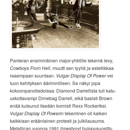
Panteran ensimmäinen major-yhtiölle tekemä levy,
Cowboys From Hell
, muutti sen tyyliä ja estetiikkaa
raaempaan suuntaan.
Vulgar Display Of Power
vei
tuon kehityksen äärimmilleen. Se näkyi jopa
kokoonpanotiedoissa: Diamond Darrellista tuli katu-
uskottavampi Dimebag Darrell, eikä basisti Brown
enää kutsunut itseään kornisti Rexx Rockeriksi.
Vulgar Display Of Powerin
tekeminen oli kaiken
kaikkiaan eräänlainen protesti ja julkilausuma.
Metallican vuonna 1991 ilmestynyt huippusuosittu