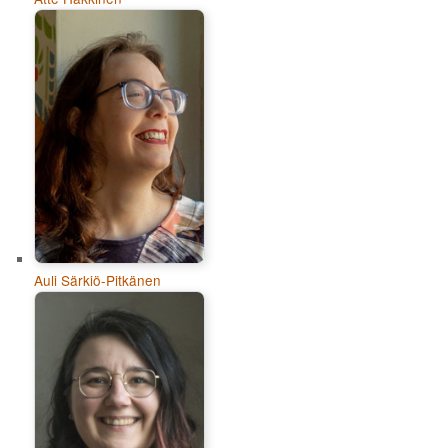
Auli Särkiö-Pitkänen