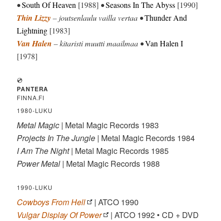
•
South Of Heaven
[1988]
•
Seasons In The Abyss
[1990]
Thin Lizzy
– joutsenlaulu vailla vertaa •
Thunder And
Lightning
[1983]
Van Halen
– kitaristi muutti maailmaa •
Van Halen I
[1978]
💿
PANTERA
FINNA.FI
1980-LUKU
Metal Magic
| Metal Magic Records 1983
Projects In The Jungle
| Metal Magic Records 1984
I Am The Night
| Metal Magic Records 1985
Power Metal
| Metal Magic Records 1988
1990-LUKU
Cowboys From Hell
| ATCO 1990
Vulgar Display Of Power
| ATCO 1992 • CD + DVD