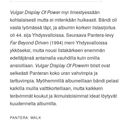
Vulgar Display Of Power
myi ilmestyessään
kohtalaisesti mutta ei mitenkään huikeasti. Bändi oli
vasta lyömässä läpi, ja albumin korkein listasijoitus
oli 44. sija Yhdysvalloissa. Seuraava Pantera-levy
Far Beyond Driven
(1994) meni Yhdysvalloissa
ykköseksi, mutta nousi listakärkeen enemmän
edeltäjänsä antamalla vauhdilla kuin omilla
ansioillaan.
Vulgar Display Of Powerin
biisit ovat
selkeästi Panteran koko uran vahvimpia ja
tarttuvimpia. Myöhemmillä albumeillaan bändi pelasi
kaikilla muilla valttikorteillaan, mutta kaikkein
terävimmät koukut ja ikimuistoisimmat ideat löytyvät
kuudennelta albumilta.
PANTERA: WALK