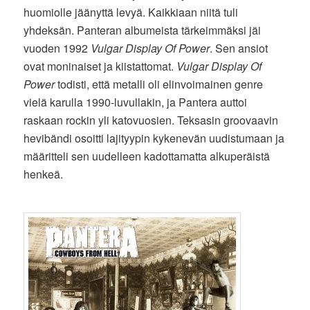
huomiolle jäänyttä levyä. Kaikkiaan niitä tuli
yhdeksän. Panteran albumeista tärkeimmäksi jäi
vuoden 1992
Vulgar Display Of Power
. Sen ansiot
ovat moninaiset ja kiistattomat.
Vulgar Display Of
Power
todisti, että metalli oli elinvoimainen genre
vielä karulla 1990-luvullakin, ja Pantera auttoi
raskaan rockin yli katovuosien. Teksasin groovaavin
hevibändi osoitti lajityypin kykenevän uudistumaan ja
määritteli sen uudelleen kadottamatta alkuperäistä
henkeä.