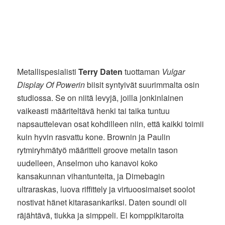
Metallispesialisti
Terry Daten
tuottaman
Vulgar
Display Of Powerin
biisit syntyivät suurimmalta osin
studiossa. Se on niitä levyjä, joilla jonkinlainen
vaikeasti määriteltävä henki tai taika tuntuu
napsauttelevan osat kohdilleen niin, että kaikki toimii
kuin hyvin rasvattu kone. Brownin ja Paulin
rytmiryhmätyö määritteli groove metalin tason
uudelleen, Anselmon uho kanavoi koko
kansakunnan vihantunteita, ja Dimebagin
ultraraskas, luova riffittely ja virtuoosimaiset soolot
nostivat hänet kitarasankariksi. Daten soundi oli
räjähtävä, tiukka ja simppeli. Ei komppikitaroita