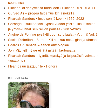
soundinsa
Placebo loi debyyttinsä uudelleen • Placebo RE:CREATED
Curved Air – progea taidemusiikin aineksilla
Pharoah Sanders • Impulsen jälkeen • 1975–2022
Garbage – kulttibändin kypsät vuodet yksilön kipupisteiden
ja yhteiskunnallisen raivon parissa • 2007–2026
Angine de Poitrine pysäytti doomscrollaajat • Vol. 1 & Vol. 2
Social Distortionin Born to Kill huokuu nostalgiaa ja uhmaa
Boards Of Canada – äänen arkeologiaa
Joni Mitchellin Blue ei jätä mitään kertomatta
Pharoah Sanders – tyyntä, myrskyä ja tuliperäistä voimaa •
1964–1974
Flean paluu jazzjuurille • Honora
KIRJOITTAJAT