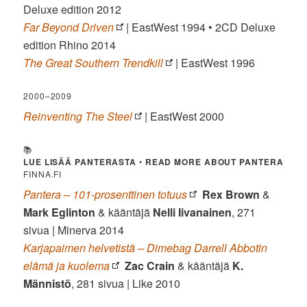
Deluxe edition 2012
Far Beyond Driven
| EastWest 1994 • 2CD Deluxe
edition Rhino 2014
The Great Southern Trendkill
| EastWest 1996
2000–2009
Reinventing The Steel
| EastWest 2000
📚
LUE LISÄÄ PANTERASTA
•
READ MORE ABOUT PANTERA
FINNA.FI
Pantera – 101-prosenttinen totuus
Rex Brown
&
Mark Eglinton
& kääntäjä
Nelli Iivanainen
, 271
sivua | Minerva 2014
Karjapaimen helvetistä – Dimebag Darrell Abbotin
elämä ja kuolema
Zac Crain
& kääntäjä
K.
Männistö
, 281 sivua | Like 2010