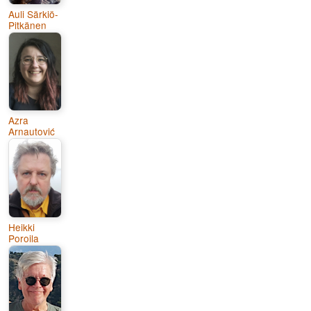
Auli Särkiö-
Pitkänen
Azra
Arnautović
Heikki
Poroila