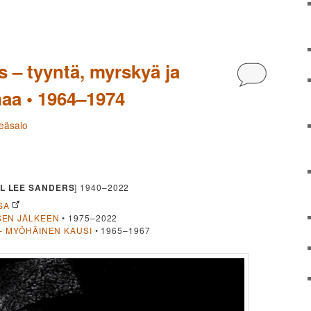
 – tyyntä, myrskyä ja
Kommentoi
maa • 1964–1974
heäsalo
L LEE SANDERS
] 1940–2022
SA
SEN JÄLKEEN
• 1975–2022
– MYÖHÄINEN KAUSI
• 1965–1967