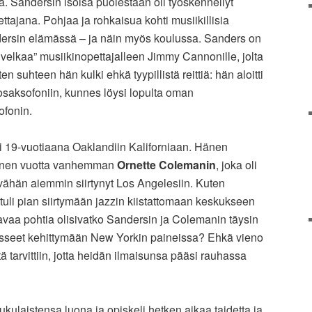
. Sandersin isoisä puolestaan oli työskennellyt
ttajana. Pohjaa ja rohkaisua kohti musiikillisia
ndersin elämässä – ja näin myös koulussa. Sanders on
a velkaa” musiikinopettajalleen Jimmy Cannonille, jolta
n suhteen hän kulki ehkä tyypillistä reittiä: hän aloitti
lttosaksofoniin, kunnes löysi lopulta oman
ofonin.
i 19-vuotiaana Oaklandiin Kaliforniaan. Hänen
menen vuotta vanhemman
Ornette Colemanin
, joka oli
 vähän aiemmin siirtynyt Los Angelesiin. Kuten
li pian siirtymään jazzin kiistattomaan keskukseen
avaa pohtia olisivatko Sandersin ja Colemanin täysin
äässeet kehittymään New Yorkin paineissa? Ehkä vieno
tä tarvittiin, jotta heidän ilmaisunsa pääsi rauhassa
ulaistensa luona ja opiskeli hetken aikaa taidetta ja