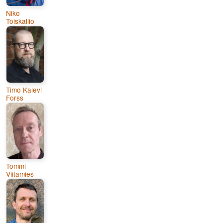
Niko
Toiskallio
Timo Kalevi
Forss
Tommi
Viitamies