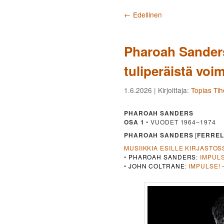
Artikkelien selaus
←
Edellinen
Pharoah Sanders
tuliperäistä voi
1.6.2026
| Kirjoittaja:
Topias Ti
PHAROAH SANDERS
OSA 1
• VUODET 1964–1974
PHAROAH SANDERS
[
FERREL
MUSIIKKIA ESILLE KIRJASTOS
•
PHAROAH SANDERS
:
IMPUL
•
JOHN COLTRANE
:
IMPULSE! 