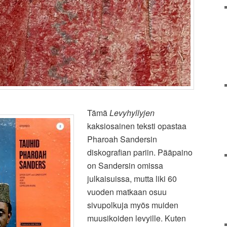
Tämä
Levyhyllyjen
kaksiosainen teksti opastaa
Pharoah Sandersin
diskografian pariin. Pääpaino
on Sandersin omissa
julkaisuissa, mutta liki 60
vuoden matkaan osuu
sivupolkuja myös muiden
muusikoiden levyille. Kuten