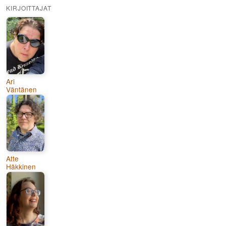
KIRJOITTAJAT
Ari
Väntänen
Atte
Häkkinen