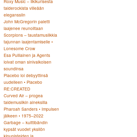
Roxy Music – ilkikurisesta
taiderockista viileään
eleganssiin
John McGregorin paletti
laajenee reunoiltaan
Scorpions – taustamusiikkia
tajunnan laajentamiselle •
Lonesome Crow
Esa Pulliainen ja Agents
loivat oman sinivalkoisen
soundinsa
Placebo loi debyyttinsä
uudelleen • Placebo
RE:CREATED
Curved Air – progea
taidemusiikin aineksilla
Pharoah Sanders • Impulsen
jälkeen • 1975–2022
Garbage – kulttibändin
kypsät vuodet yksilön
kipupisteiden ja