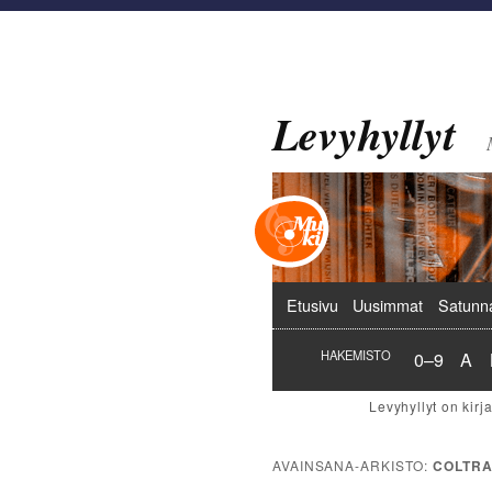
Levyhyllyt
Päävalikko
Etusivu
Uusimmat
Satunn
Hakemist
Hak
HAKEMISTO
0–9
A
AVAINSANA-ARKISTO:
COLTRA