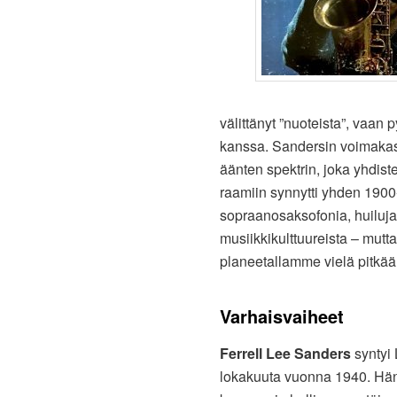
välittänyt ”nuoteista”, vaan
kanssa. Sandersin voimakas p
äänten spektrin, joka yhdis
raamiin synnytti yhden 1900
sopraanosaksofonia, huiluja
musiikkikulttuureista – mutt
planeetallamme vielä pitkä
Varhaisvaiheet
Ferrell Lee Sanders
syntyi 
lokakuuta vuonna 1940. Häne