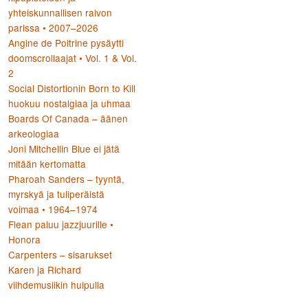
yhteiskunnallisen raivon
parissa • 2007–2026
Angine de Poitrine pysäytti
doomscrollaajat • Vol. 1 & Vol.
2
Social Distortionin Born to Kill
huokuu nostalgiaa ja uhmaa
Boards Of Canada – äänen
arkeologiaa
Joni Mitchellin Blue ei jätä
mitään kertomatta
Pharoah Sanders – tyyntä,
myrskyä ja tuliperäistä
voimaa • 1964–1974
Flean paluu jazzjuurille •
Honora
Carpenters – sisarukset
Karen ja Richard
viihdemusiikin huipulla