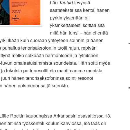
hän
Tauhid-
levynsä
saateteksteissä kertoi, hänen
pyrkimyksenään oli
yksinkertaisesti soittaa sitä
mitä hän tunsi – hän ei enää
 pyrki ikään kuin suoraan yhteyteen soinnin ja äänen
uhallus tenorisaksofoniin tuotti rajun, repivän
tettynä melko selkeään harmoniseen ja rytmiseen
-luvun omalaatuisimmista soundeista. Hän soitti myös
 ja lukuisia perinnesoittimia maailmamme monista
a juuri hänen tenorisaksofoninsa sointi resonoi
än hänen poismenonsa jälkeenkin.
Little Rockin kaupungissa Arkansasin osavaltiossa 13.
n äitinsä työskenteli koulun kahviossa, isä taas oli