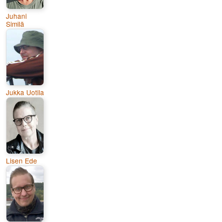
Juhani
Similä
Jukka Uotila
Lisen Ede