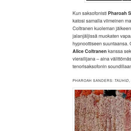
Kun saksofonisti
Pharoah 
katosi samalla viimeinen ma
Coltranen kuoleman jälkeen
jalanjäljissä muokaten vapaa
hypnoottiseen suuntaansa. O
Alice Coltranen
kanssa sekä
vierailijana – aina välittömäs
tenorisaksofonin soundillaa
PHAROAH SANDERS:
TAUHID
,