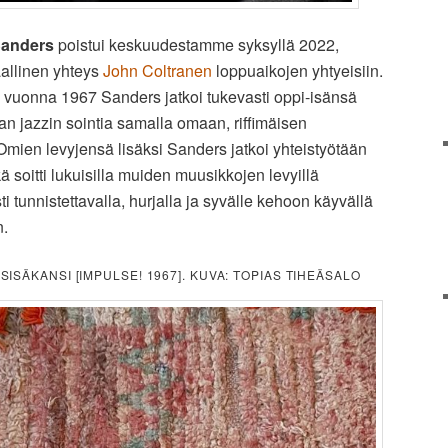
Sanders
poistui keskuudestamme syksyllä 2022,
allinen yhteys
John Coltranen
loppuaikojen yhtyeisiin.
 vuonna 1967 Sanders jatkoi tukevasti oppi-isänsä
n jazzin sointia samalla omaan, riffimäisen
mien levyjensä lisäksi Sanders jatkoi yhteistyötään
 soitti lukuisilla muiden muusikkojen levyillä
ti tunnistettavalla, hurjalla ja syvälle kehoon käyvällä
n.
 SISÄKANSI [IMPULSE! 1967]. KUVA: TOPIAS TIHEÄSALO