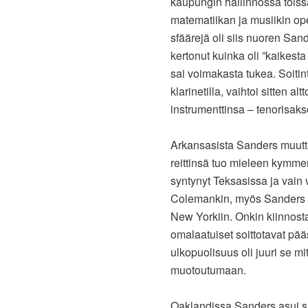
kaupungin hallinnossa töissä
matematiikan ja musiikin ope
sfäärejä oli siis nuoren Sa
kertonut kuinka oli ”kaikest
sai voimakasta tukea. Soitinte
klarinetilla, vaihtoi sitten a
instrumenttinsa – tenorisaks
Arkansasista Sanders muutt
reittinsä tuo mieleen kym
syntynyt Teksasissa ja vain
Colemankin, myös Sanders tu
New Yorkiin. Onkin kiinnost
omalaatuiset soittotavat p
ulkopuolisuus oli juuri se mi
muotoutumaan.
Oaklandissa Sanders asui suk