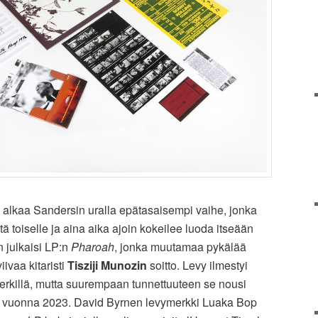
alkaa Sandersin uralla epätasaisempi vaihe, jonka
tä toiselle ja aina aika ajoin kokeilee luoda itseään
 julkaisi LP:n
Pharoah
, jonka muutamaa pykälää
ivaa kitaristi
Tisziji Munozin
soitto. Levy ilmestyi
merkillä, mutta suurempaan tunnettuuteen se nousi
ä vuonna 2023. David Byrnen levymerkki Luaka Bop