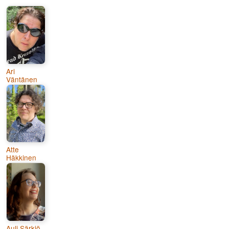
Ari
Väntänen
Atte
Häkkinen
Auli Särkiö-