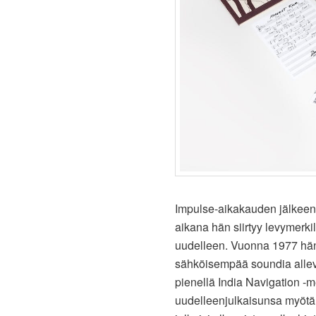
Impulse-aikakauden jälkeen 
aikana hän siirtyy levymerkil
uudelleen. Vuonna 1977 hän
sähköisempää soundia allevi
pienellä India Navigation -
uudelleenjulkaisunsa myöt