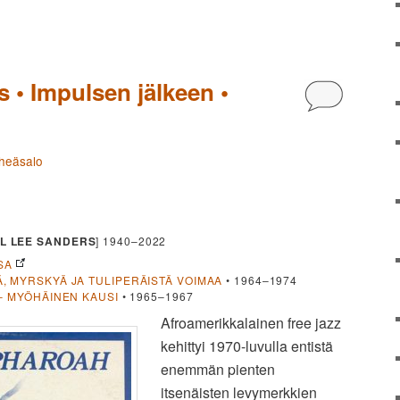
 • Impulsen jälkeen •
Kommentoi
iheäsalo
L LEE SANDERS
] 1940–2022
SA
, MYRSKYÄ JA TULIPERÄISTÄ VOIMAA
• 1964–1974
– MYÖHÄINEN KAUSI
• 1965–1967
Afroamerikkalainen free jazz
kehittyi 1970-luvulla entistä
enemmän pienten
itsenäisten levymerkkien