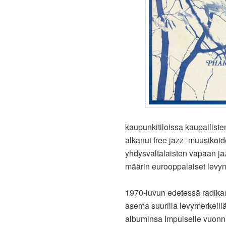
kaupunkitiloissa kaupallist
alkanut free jazz -muusikoid
yhdysvaltalaisten vapaan jaz
määrin eurooppalaiset levym
1970-luvun edetessä radikaa
asema suurilla levymerkeillä
albuminsa Impulselle vuonn