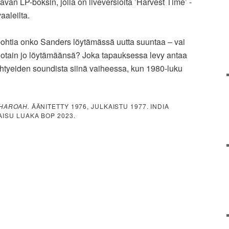
avan LP-boksin, jolla on liveversioita ’Harvest Time’ -
aaleilta.
ohtia onko Sanders löytämässä uutta suuntaa – vai
otain jo löytämäänsä? Joka tapauksessa levy antaa
htyeiden soundista siinä vaiheessa, kun 1980-luku
HAROAH.
ÄÄNITETTY 1976, JULKAISTU 1977. INDIA
AISU LUAKA BOP 2023.