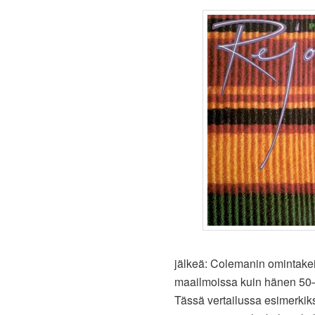
jälkeä: Colemanin omintakeis
maailmoissa kuin hänen 50–6
Tässä vertailussa esimerkiks