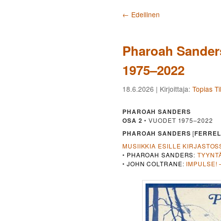
Artikkelien selaus
←
Edellinen
Pharoah Sanders
1975–2022
18.6.2026
| Kirjoittaja:
Topias T
PHAROAH SANDERS
OSA 2
• VUODET 1975–2022
PHAROAH SANDERS
[
FERREL
MUSIIKKIA ESILLE KIRJASTOS
•
PHAROAH SANDERS
:
TYYNTÄ
•
JOHN COLTRANE
:
IMPULSE! 