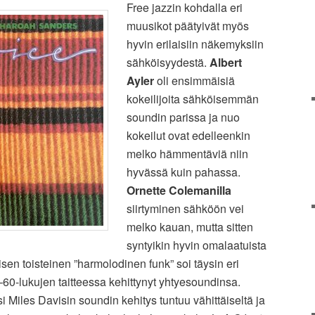
Free jazzin kohdalla eri
muusikot päätyivät myös
hyvin erilaisiin näkemyksiin
sähköisyydestä.
Albert
Ayler
oli ensimmäisiä
kokeilijoita sähköisemmän
soundin parissa ja nuo
kokeilut ovat edelleenkin
melko hämmentäviä niin
hyvässä kuin pahassa.
Ornette Colemanilla
siirtyminen sähköön vei
melko kauan, mutta sitten
syntyikin hyvin omalaatuista
en toisteinen ”harmolodinen funk” soi täysin eri
0-lukujen taitteessa kehittynyt yhtyesoundinsa.
i Miles Davisin soundin kehitys tuntuu vähittäiseltä ja