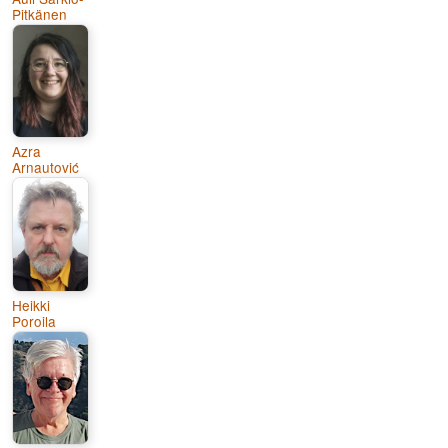
Pitkänen
Azra
Arnautović
Heikki
Poroila