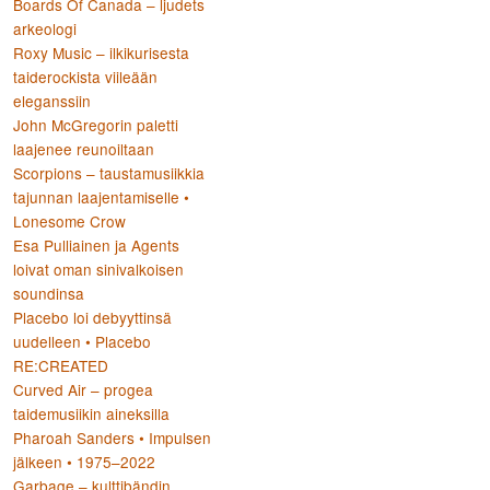
Boards Of Canada – ljudets
arkeologi
Roxy Music – ilkikurisesta
taiderockista viileään
eleganssiin
John McGregorin paletti
laajenee reunoiltaan
Scorpions – taustamusiikkia
tajunnan laajentamiselle •
Lonesome Crow
Esa Pulliainen ja Agents
loivat oman sinivalkoisen
soundinsa
Placebo loi debyyttinsä
uudelleen • Placebo
RE:CREATED
Curved Air – progea
taidemusiikin aineksilla
Pharoah Sanders • Impulsen
jälkeen • 1975–2022
Garbage – kulttibändin