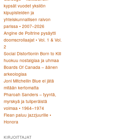
kypsät vuodet yksilön
kipupisteiden ja
yhteiskunnallisen raivon
parissa • 2007–2026
Angine de Poitrine pysäytti
doomscrollaajat • Vol. 1 & Vol.
2
Social Distortionin Born to Kill
huokuu nostalgiaa ja uhmaa
Boards Of Canada – äänen
arkeologiaa
Joni Mitchellin Blue ei jätä
mitään kertomatta
Pharoah Sanders – tyyntä,
myrskyä ja tuliperäistä
voimaa • 1964–1974
Flean paluu jazzjuurille •
Honora
KIRJOITTAJAT