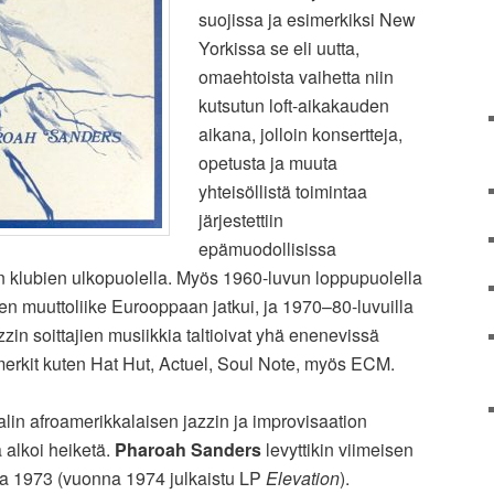
suojissa ja esimerkiksi New
Yorkissa se eli uutta,
omaehtoista vaihetta niin
kutsutun loft-aikakauden
aikana, jolloin konsertteja,
opetusta ja muuta
yhteisöllistä toimintaa
järjestettiin
epämuodollisissa
en klubien ulkopuolella. Myös 1960-luvun loppupuolella
en muuttoliike Eurooppaan jatkui, ja 1970–80-luvuilla
zin soittajien musiikkia taltioivat yhä enenevissä
erkit kuten Hat Hut, Actuel, Soul Note, myös ECM.
lin afroamerikkalaisen jazzin ja improvisaation
 alkoi heiketä.
Pharoah Sanders
levyttikin viimeisen
a 1973 (vuonna 1974 julkaistu LP
Elevation
).