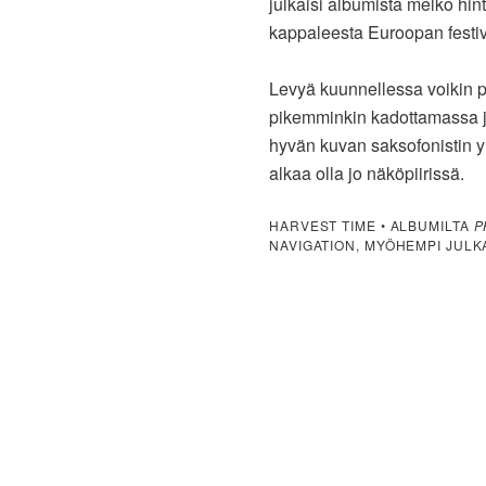
julkaisi albumista melko hint
kappaleesta Euroopan festiv
Levyä kuunnellessa voikin p
pikemminkin kadottamassa j
hyvän kuvan saksofonistin y
alkaa olla jo näköpiirissä.
HARVEST TIME • ALBUMILTA
P
NAVIGATION, MYÖHEMPI JULK