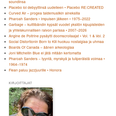
soundinsa
Placebo loi debyyttinsä uudelleen • Placebo RE:CREATED
Curved Air – progea taidemusiikin aineksilla
Pharoah Sanders • Impulsen jälkeen • 1975–2022
Garbage – kulttibändin kypsät vuodet yksilön kipupisteiden
ja yhteiskunnallisen raivon parissa • 2007–2026
Angine de Poitrine pysäytti doomscrollaajat • Vol. 1 & Vol. 2
Social Distortionin Born to Kill huokuu nostalgiaa ja uhmaa
Boards Of Canada – äänen arkeologiaa
Joni Mitchellin Blue ei jätä mitään kertomatta
Pharoah Sanders – tyyntä, myrskyä ja tuliperäistä voimaa •
1964–1974
Flean paluu jazzjuurille • Honora
KIRJOITTAJAT