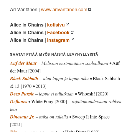
Ari Väntänen |
www.arivantanen.com
Alice In Chains
|
kotisivu
Alice In Chains
|
Facebook
Alice In Chains
|
Instagram
SAATAT PITÄÄ MYÖS NÄISTÄ LEVYHYLLYISTÄ
Auf der Maur
– Melissan ensimmäinen sooloalbumi •
Auf
der Maur
[2004]
Black Sabbath
– alun loppu ja lopun alku •
Black Sabbath
&
13
[1970
•
2013]
Deep Purple
– loppu ei tullutkaan •
Whoosh!
[2020]
Deftones
•
White Pony
[2000]
– rajattomuudessaan rohkea
teos
Dinosaur Jr.
– taika on tallella •
Sweep It Into Space
[2021]
Dio
– suuri ääni itsenäistyy •
Holy Diver
[1983]