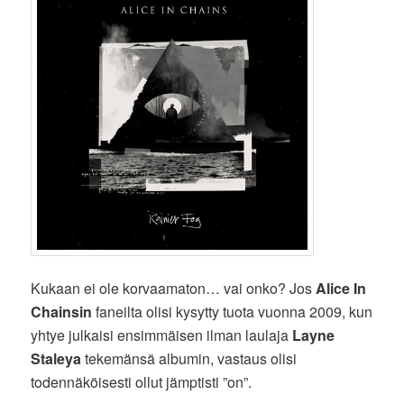
Kukaan ei ole korvaamaton… vai onko? Jos
Alice In
Chainsin
faneilta olisi kysytty tuota vuonna 2009, kun
yhtye julkaisi ensimmäisen ilman laulaja
Layne
Staleya
tekemänsä albumin, vastaus olisi
todennäköisesti ollut jämptisti ”on”.