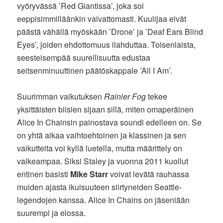
vyöryvässä ’Red Giantissa’, joka soi
eeppisimmilläänkin vaivattomasti. Kuulijaa eivät
päästä vähällä myöskään ’Drone’ ja ’Deaf Ears Blind
Eyes’, joiden ehdottomuus ilahduttaa. Toisenlaista,
seesteisempää suurellisuutta edustaa
seitsenminuuttinen päätöskappale ’All I Am’.
Suurimman vaikutuksen
Rainier Fog
tekee
yksittäisten biisien sijaan sillä, miten omaperäinen
Alice In Chainsin painostava soundi edelleen on. Se
on yhtä aikaa vaihtoehtoinen ja klassinen ja sen
vaikutteita voi kyllä luetella, mutta määrittely on
vaikeampaa. Siksi Staley ja vuonna 2011 kuollut
entinen basisti
Mike Starr
voivat levätä rauhassa
muiden ajasta ikuisuuteen siirtyneiden Seattle-
legendojen kanssa. Alice In Chains on jäseniään
suurempi ja elossa.