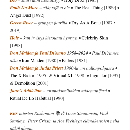
Faith No More
– sääntöjä ei ole •
The Real Thing
[1989]
•
Angel Dust
[1992]
Green River
– grungen juurilla •
Dry As A Bone
[1987 •
2019]
Hole
– kun irvistys kietoutuu hymyyn •
Celebrity Skin
[1998]
Iron Maiden ja Paul Di’Anno
1958–2024
• Paul Di’Annon
aika •
Iron Maiden
[1980]
•
Killers
[1981]
Iron Maiden ja Judas Priest
1990-luvun aallonpohjassa •
The X Factor
[1995]
&
Virtual XI
[1998]
•
Jugulator
[1997]
&
Demolition
[2001]
Jane’s Addiction
– toisinajattelijoiden taidemanifesti •
Ritual De Lo Habitual
[1990]
Kiss
-miesten Rashomon 📚🎶 Gene Simmonsin, Paul
Stanleyn, Peter Crissin ja Ace Frehleyn elämäkertojen neljä
näkökulmaa