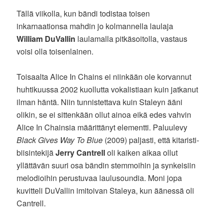
Tällä viikolla, kun bändi todistaa toisen
inkarnaationsa mahdin jo kolmannella laulaja
William DuVallin
laulamalla pitkäsoitolla, vastaus
voisi olla toisenlainen.
Toisaalta Alice In Chains ei niinkään ole korvannut
huhtikuussa 2002 kuollutta vokalistiaan kuin jatkanut
ilman häntä. Niin tunnistettava kuin Staleyn ääni
olikin, se ei sittenkään ollut ainoa eikä edes vahvin
Alice In Chainsia määrittänyt elementti. Paluulevy
Black Gives Way To Blue
(2009) paljasti, että kitaristi-
biisintekijä
Jerry Cantrell
oli kaiken aikaa ollut
yllättävän suuri osa bändin stemmoihin ja synkeisiin
melodioihin perustuvaa laulusoundia. Moni jopa
kuvitteli DuVallin imitoivan Staleya, kun äänessä oli
Cantrell.