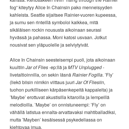
fog” kiteytyy Alice In Chainsin pako menneisyyden
kahleista. Seattle sijaitsee Rainier-vuoren kupeessa,
ja sumu sen rinteillä symboloi kaikkea, mitä
sikäläisen rockin noususta aikoinaan seurasi
hyvässä ja pahassa. Moni katosi usvaan. Jotkut
nousivat sen yläpuolelle ja selviytyivät.
Alice In Chainsin seesteisempi puoli, jota aikoinaan
kuultiin
Jar of Flies
-ep:llä ja
MTV Unplugged
-
livetaltioinnilla, on sekin läsnä
Rainier Fogilla
. ’Fly’
(liekö biisin nimikin viittaus juuri
Jar Of Fliesiin
,
tuohon purkilliseen kärpäsenkepeitä kappaleita) ja
’Maybe’ erottuvat akustisilla kitaroilla ja lempeillä
melodioilla. ’Maybe’ on onnistuneempi: ’Fly’ on
vähällä latistua ennalta-arvattavaksi mahtiballadiksi,
mutta ’Mayben’ kesäisessä psykedeliassa on
kiehtovaa imua.