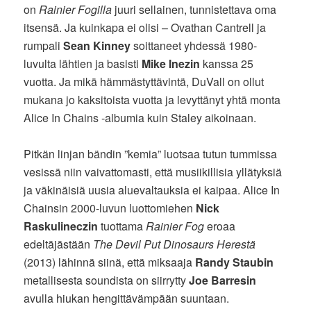
on
Rainier Fogilla
juuri sellainen, tunnistettava oma
itsensä. Ja kuinkapa ei olisi – Ovathan Cantrell ja
rumpali
Sean Kinney
soittaneet yhdessä 1980-
luvulta lähtien ja basisti
Mike Inezin
kanssa 25
vuotta. Ja mikä hämmästyttävintä, DuVall on ollut
mukana jo kaksitoista vuotta ja levyttänyt yhtä monta
Alice In Chains -albumia kuin Staley aikoinaan.
Pitkän linjan bändin ”kemia” luotsaa tutun tummissa
vesissä niin vaivattomasti, että musiikillisia yllätyksiä
ja väkinäisiä uusia aluevaltauksia ei kaipaa. Alice In
Chainsin 2000-luvun luottomiehen
Nick
Raskulineczin
tuottama
Rainier Fog
eroaa
edeltäjästään
The Devil Put Dinosaurs Herestä
(2013) lähinnä siinä, että miksaaja
Randy Staubin
metallisesta soundista on siirrytty
Joe Barresin
avulla hiukan hengittävämpään suuntaan.