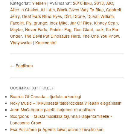
Kategoriat:
Yleinen
|
Avainsanat:
2010-luku
,
2018
,
AIC
,
Alice In Chains
,
All I Am
,
Black Gives Way To Blue
,
Cantrell
Jerry
,
Deaf Ears Blind Eyes
,
Dirt
,
Drone
,
DuVall William
,
Facelift
,
Fly
,
grunge
,
Inez Mike
,
Jar Of Flies
,
Kinney Sean
,
Maybe
,
Never Fade
,
Rainier Fog
,
Red Giant
,
rock
,
So Far
Under
,
The Devil Put Dinosaurs Here
,
The One You Know
,
Yhdysvallat
|
Kommentoi
Artikkelien selaus
←
Edellinen
UUSIMMAT ARTIKKELIT
Boards Of Canada – ljudets arkeologi
Roxy Music – ilkikurisesta taiderockista viileään eleganssiin
John McGregorin paletti laajenee reunoiltaan
Scorpions – taustamusiikkia tajunnan laajentamiselle •
Lonesome Crow
Esa Pulliainen ja Agents loivat oman sinivalkoisen