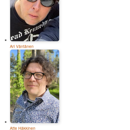
Ari Väntänen
Atte Häkkinen