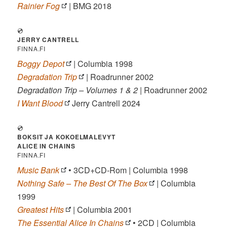
Rainier Fog
| BMG 2018
💿
JERRY CANTRELL
FINNA.FI
Boggy Depot
| Columbia 1998
Degradation Trip
| Roadrunner 2002
Degradation Trip – Volumes 1 & 2
| Roadrunner 2002
I Want Blood
Jerry Cantrell 2024
💿
BOKSIT JA KOKOELMALEVYT
ALICE IN CHAINS
FINNA.FI
Music Bank
• 3CD+CD-Rom | Columbia 1998
Nothing Safe – The Best Of The Box
| Columbia
1999
Greatest Hits
| Columbia 2001
The Essential Alice In Chains
• 2CD | Columbia