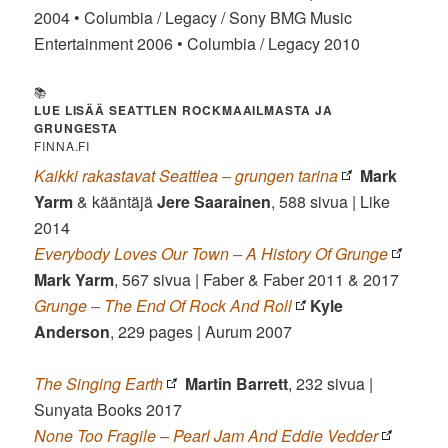
2004 • Columbia / Legacy / Sony BMG Music
Entertainment 2006 • Columbia / Legacy 2010
📚
LUE LISÄÄ SEATTLEN ROCKMAAILMASTA JA
GRUNGESTA
FINNA.FI
Kaikki rakastavat Seattlea – grungen tarina
Mark
Yarm
& kääntäjä
Jere
Saarainen
, 588 sivua | Like
2014
Everybody Loves Our Town – A History Of Grunge
Mark Yarm
, 567 sivua | Faber & Faber 2011 & 2017
Grunge – The End Of Rock And Roll
Kyle
Anderson
, 229 pages | Aurum 2007
The Singing Earth
Martin Barrett
, 232 sivua |
Sunyata Books 2017
None Too Fragile – Pearl Jam And Eddie Vedder