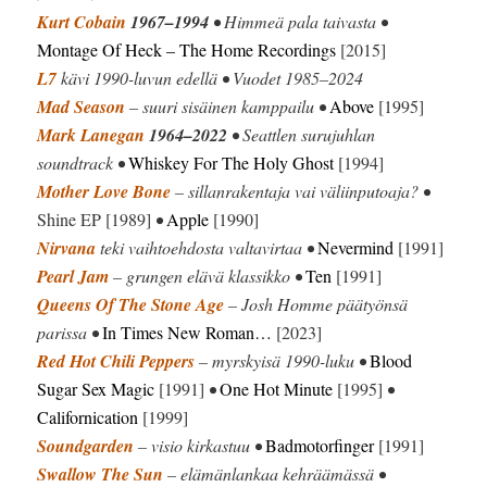
Kurt Cobain
1967–1994
• Himmeä pala taivasta •
Montage Of Heck
– The Home Recordings
[2015]
L7
kävi 1990-luvun edellä • Vuodet 1985–2024
Mad Season
– suuri sisäinen kamppailu •
Above
[1995]
Mark Lanegan
1964–2022
• Seattlen surujuhlan
soundtrack •
Whiskey For The Holy Ghost
[1994]
Mother Love Bone
– sillanrakentaja vai väliinputoaja? •
Shine EP [1989]
•
Apple
[1990]
Nirvana
teki vaihtoehdosta valtavirtaa •
Nevermind
[1991]
Pearl Jam
– grungen elävä klassikko •
Ten
[1991]
Queens Of The Stone Age
– Josh Homme päätyönsä
parissa •
In Times New Roman…
[2023]
Red Hot Chili Peppers
– myrskyisä 1990-luku •
Blood
Sugar Sex Magic
[1991]
•
One Hot Minute
[1995]
•
Californication
[1999]
Soundgarden
– visio kirkastuu •
Badmotorfinger
[1991]
Swallow The Sun
– elämänlankaa kehräämässä •