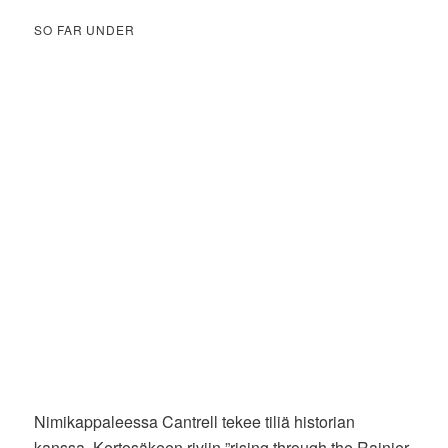
SO FAR UNDER
Nimikappaleessa Cantrell tekee tiliä historian
kanssa. Kertosäkeen riviin ”rising through the Rainier