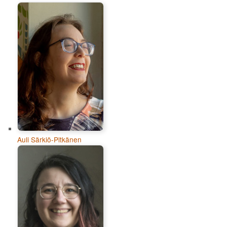
Auli Särkiö-Pitkänen