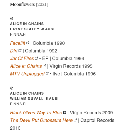
Moonflowers
[2021]
💿
ALICE IN CHAINS
LAYNE STALEY -KAUSI
FINNA.FI
Facelift
| Columbia 1990
Dirt
| Columbia 1992
Jar Of Flies
• EP | Columbia 1994
Alice In Chains
| Virgin Records 1995
MTV Unplugged
• live | Columbia 1996
💿
ALICE IN CHAINS
WILLIAM DUVALL -KAUSI
FINNA.FI
Black Gives Way To Blue
| Virgin Records 2009
The Devil Put Dinosaurs Here
| Capitol Records
2013