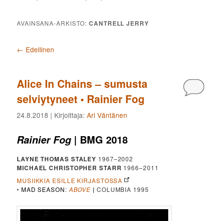
AVAINSANA-ARKISTO:
CANTRELL JERRY
Artikkelien selaus
←
Edellinen
Alice In Chains – sumusta
Kommen
selviytyneet • Rainier Fog
24.8.2018
| Kirjoittaja:
Ari Väntänen
| BMG 2018
Rainier Fog
LAYNE THOMAS STALEY
1967–2002
MICHAEL CHRISTOPHER STARR
1966–2011
MUSIIKKIA ESILLE KIRJASTOSSA
•
MAD SEASON
:
ABOVE
|
COLUMBIA 1995