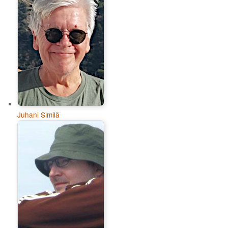
Juhani Similä