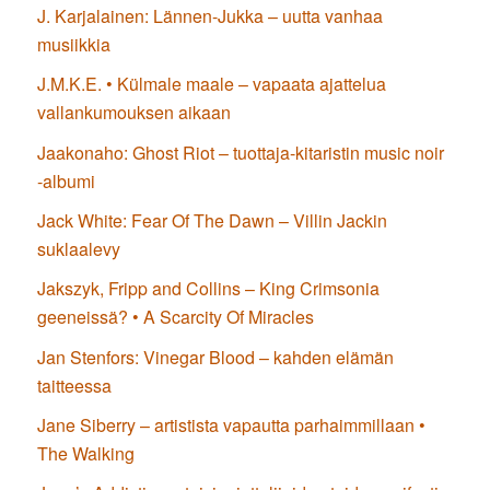
J. Karjalainen: Lännen-Jukka – uutta vanhaa
musiikkia
J.M.K.E. • Külmale maale – vapaata ajattelua
vallankumouksen aikaan
Jaakonaho: Ghost Riot – tuottaja-kitaristin music noir
-albumi
Jack White: Fear Of The Dawn – Villin Jackin
suklaalevy
Jakszyk, Fripp and Collins – King Crimsonia
geeneissä? • A Scarcity Of Miracles
Jan Stenfors: Vinegar Blood – kahden elämän
taitteessa
Jane Siberry – artistista vapautta parhaimmillaan •
The Walking