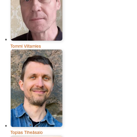
Tommi Viitamies
Topias Tiheäsalo