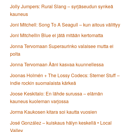
Jolly Jumpers: Rural Slang – syrjäseudun synkeä
kauneus
Joni Mitchell: Song To A Seagull – kun aitous välittyy
Joni Mitchellin Blue ei jätä mitään kertomatta
Jonna Tervomaan Superaurinko valaisee mutta ei
polta
Jonna Tervomaan Ääni kasvaa kuunnellessa
Joonas Holmén + The Lossy Codecs: Sterner Stuff –
indie rockin suomalaista kärkeä
Joose Keskitalo: En lähde surussa – elämän
kauneus kuoleman varjossa
Jorma Kaukosen kitara soi kautta vuosien
José González – kuiskaus hälyn keskellä • Local
Valley