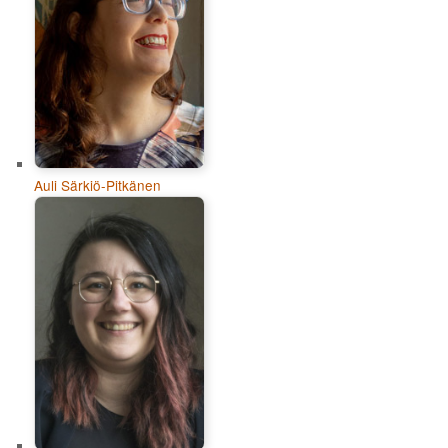
Auli Särkiö-Pitkänen