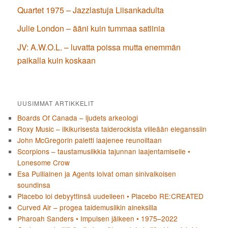
Quartet 1975 – Jazzlastuja Liisankadulta
Julie London – ääni kuin tummaa satiinia
JV: A.W.O.L. – luvatta poissa mutta enemmän
paikalla kuin koskaan
UUSIMMAT ARTIKKELIT
Boards Of Canada – ljudets arkeologi
Roxy Music – ilkikurisesta taiderockista viileään eleganssiin
John McGregorin paletti laajenee reunoiltaan
Scorpions – taustamusiikkia tajunnan laajentamiselle •
Lonesome Crow
Esa Pulliainen ja Agents loivat oman sinivalkoisen
soundinsa
Placebo loi debyyttinsä uudelleen • Placebo RE:CREATED
Curved Air – progea taidemusiikin aineksilla
Pharoah Sanders • Impulsen jälkeen • 1975–2022