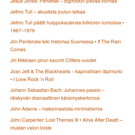
Jesus Jones: Perverse – digirockin ylevää voimaa
Jethro Tull – akustista joulun taikaa
Jethro Tull päätti huippukautensa folkloren lumoissa •
1967–1979
Jim Pembroke teki historiaa Suomessa • If The Rain
Comes
Jiri Nikkisen pirun kauniit Clifters-vuodet
Joan Jett & The Blackhearts – kapinallisen läpimurto
• I Love Rock ’n Roll
Johann Sebastian Bach: Johannes-passio –
räiskyvän dramaattinen kärsimyskertomus
John Adams – maksimaalista minimalismia
John Carpenter: Lost Themes III • Alive After Death –
mustan valon loiste