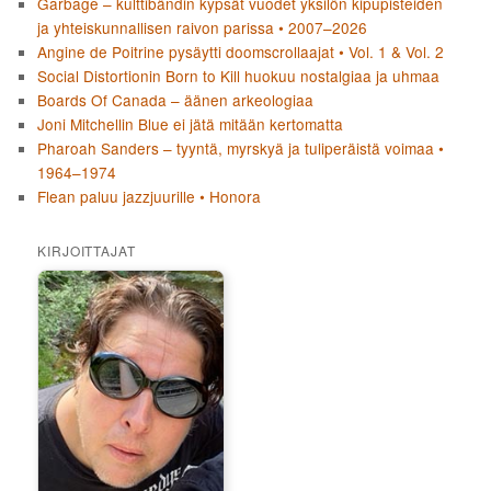
Garbage – kulttibändin kypsät vuodet yksilön kipupisteiden
ja yhteiskunnallisen raivon parissa • 2007–2026
Angine de Poitrine pysäytti doomscrollaajat • Vol. 1 & Vol. 2
Social Distortionin Born to Kill huokuu nostalgiaa ja uhmaa
Boards Of Canada – äänen arkeologiaa
Joni Mitchellin Blue ei jätä mitään kertomatta
Pharoah Sanders – tyyntä, myrskyä ja tuliperäistä voimaa •
1964–1974
Flean paluu jazzjuurille • Honora
KIRJOITTAJAT