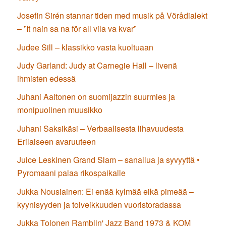
Josefin Sirén stannar tiden med musik på Vörådialekt
– ”It nain sa na för all vila va kvar”
Judee Sill – klassikko vasta kuoltuaan
Judy Garland: Judy at Carnegie Hall – livenä
ihmisten edessä
Juhani Aaltonen on suomijazzin suurmies ja
monipuolinen muusikko
Juhani Saksikäsi – Verbaalisesta lihavuudesta
Erilaiseen avaruuteen
Juice Leskinen Grand Slam – sanailua ja syvyyttä •
Pyromaani palaa rikospaikalle
Jukka Nousiainen: Ei enää kylmää eikä pimeää –
kyynisyyden ja toiveikkuuden vuoristoradassa
Jukka Tolonen Ramblin' Jazz Band 1973 & KOM