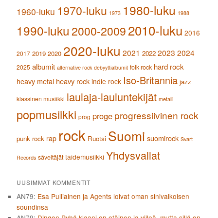
1980-luku
1970-luku
1960-luku
1973
1988
2010-luku
1990-luku
2000-2009
2016
2020-luku
2021
2023
2024
2019
2020
2022
2017
albumit
hard rock
2025
folk rock
alternative rock
debyyttialbumit
Iso-Britannia
heavy metal
heavy rock
indie rock
jazz
laulaja-lauluntekijät
klassinen musiikki
metalli
popmusiikki
progressiivinen rock
proge
prog
rock
Suomi
suomirock
rap
punk rock
Ruotsi
Svart
Yhdysvallat
taidemusiikki
säveltäjät
Records
UUSIMMAT KOMMENTIT
AN79
:
Esa Pulliainen ja Agents loivat oman sinivalkoisen
soundinsa
AN79
:
Dingon Pyhä klaani on etäinen ja viileä, mutta sillä on