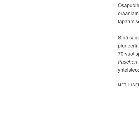
Osapuole
eräänlain
tapaamise
Sinä sama
pioneeri
70-vuotis
Paschen 
yhteisteo
METHUSEL