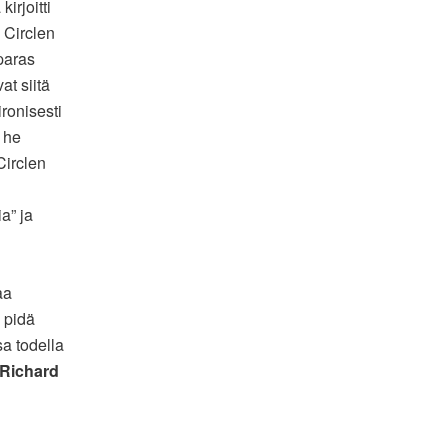
kirjoitti
 Circlen
paras
at siitä
ronisesti
 he
 Circlen
a” ja
aa
 pidä
sa todella
Richard