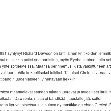
81 syntynyt Richard Dawson on brittiläinen kriitikoiden lemmikk
ssut musiikkia paitsi sooloartistina, myös Eyeballs-nimen alla se
sa yhteisprojekteissa. Maansa perinnemusiikista vaikuttuneen arti
voi luonnehtia kokeelliseksi folkiksi. Tällaiset Circlelle vieraat v
t bändin uudenlaiseen, vihertävään liekkiin.
enkeä
määrittelevät samaan aikaan juurevat ja taiteelliset laulum
elkeästi Dawsonia, mutta ei bändikään taustalle jää: soiton
sena lipuva toisteisuus ja sulava dynamiikka on ehtaa Circleä. 