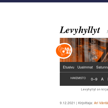
Levyhyllyt
Päävalikko
Etusivu
Uusimmat
Satunn
Hakemist
Hak
HAKEMISTO
0–9
A
9.12.2021
| Kirjoittaja:
Ari Vänt