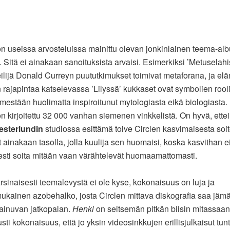
n useissa arvosteluissa mainittu olevan jonkinlainen teema-al
. Sitä ei ainakaan sanoituksista arvaisi. Esimerkiksi ’Metuselahi
ilijä Donald Curreyn puututkimukset toimivat metaforana, ja el
rajapintaa katselevassa ’Lilyssä’ kukkaset ovat symbolien rooli
nimestään huolimatta inspiroitunut mytologiasta eikä biologiasta. 
n kirjoitettu 32 000 vanhan siemenen vinkkelistä. On hyvä, ettei k
sterlundin
studiossa esittämä toive Circlen kasvimaisesta soi
t ainakaan tasolla, jolla kuulija sen huomaisi, koska kasvithan e
esti soita mitään vaan värähtelevät huomaamattomasti.
rsinaisesti teemalevystä ei ole kyse, kokonaisuus on luja ja
kainen azobehalko, josta Circlen mittava diskografia saa jäm
ainuvan jatkopalan.
Henki
on seitsemän pitkän biisin mitassaan
usti kokonaisuus, että jo yksin videosinkkujen erillisjulkaisut tun