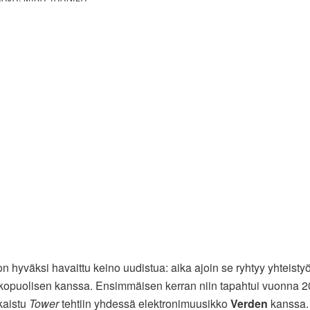
 on hyväksi havaittu keino uudistua: aika ajoin se ryhtyy yhteist
kopuolisen kanssa. Ensimmäisen kerran niin tapahtui vuonna 2
lkaistu
Tower
tehtiin yhdessä elektronimuusikko
Verden
kanssa.