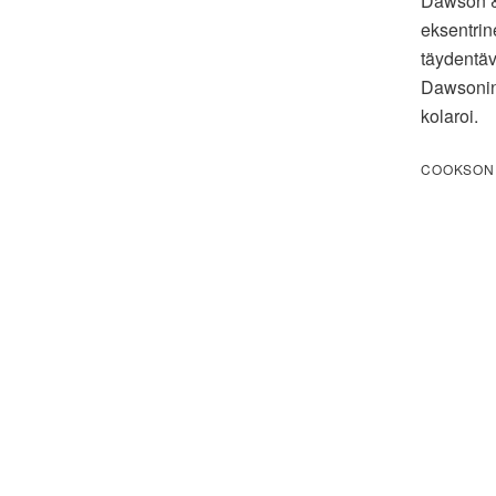
Dawson & 
eksentrin
täydentäv
Dawsonin
kolaroi.
COOKSON