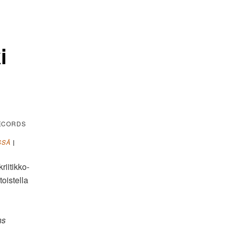
i
ECORDS
SSÄ
|
riitikko-
toistella
ns