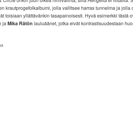
Circle onkin juuri oikea nimivalinta, sillä
Hengellä
ei fiittailla.
en krautprogefolkalbumi, jolla vallitsee harras tunnelma ja jolla
ät toisiaan yllättävänkin tasapainoisesti. Hyvä esimerkki tästä o
 ja
Mika Rätön
lauluäänet, jotka eivät kontrastisuudestaan huo
IA