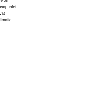
 Se on
 osapuolet
vat
limatta