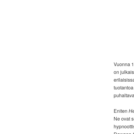
Vuonna 19
on julkai
erilaisis
tuotantoa 
puhaltava
Eniten
H
Ne ovat s
hypnootti