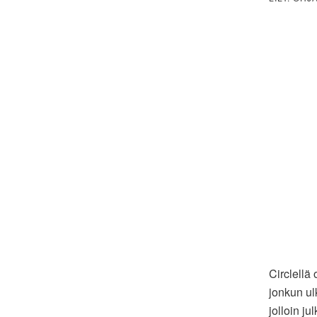
Circlellä
jonkun ul
jolloin ju