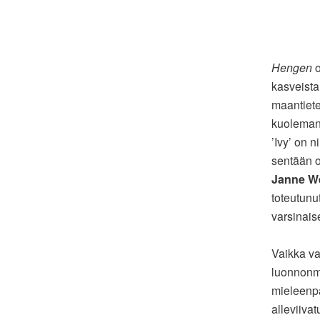
Hengen
o
kasveista
maantiete
kuoleman 
’Ivy’ on 
sentään o
Janne We
toteutunu
varsinais
Vaikka va
luonnonmu
mieleenp
alleviivat