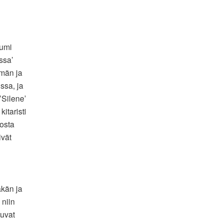
bumi
ssa’
ämän ja
ssa, ja
’Silene’
itaristi
tosta
ivät
äkän ja
 niin
tuvat