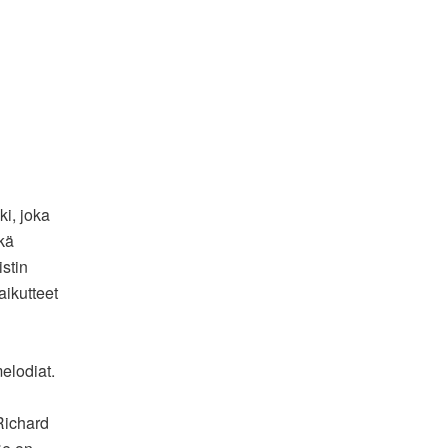
i, joka
kä
stin
aikutteet
elodiat.
Richard