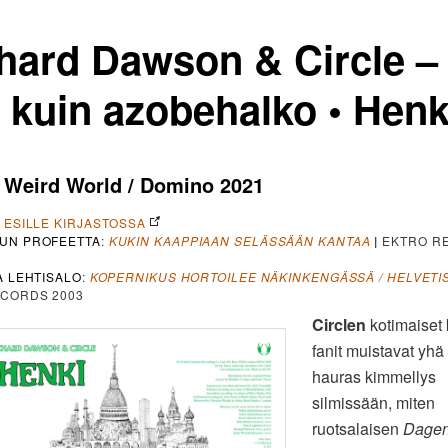
hard Dawson & Circle –
a kuin azobehalko • Henk
 Weird World / Domino 2021
A ESILLE KIRJASTOSSA
UN PROFEETTA
:
KUKIN KAAPPIAAN SELÄSSÄÄN KANTAA
|
EKTRO R
A LEHTISALO
:
KOPERNIKUS HORTOILEE NÄKINKENGÄSSÄ / HELVETI
CORDS 2003
Circlen
kotimaiset k
fanit muistavat yhä 
hauras kimmellys
silmissään, miten
ruotsalaisen
Dage