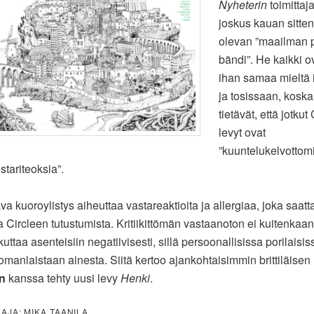
Nyheterin
toimittaja 
joskus kauan sitten
olevan ”maailman 
bändi”. He kaikki ov
ihan samaa mieltä i
ja tosissaan, koska
tietävät, että jotkut
levyt ovat
”kuuntelukelvottomi
stariteoksia”.
va kuoroylistys aiheuttaa vastareaktioita ja allergiaa, joka saatt
a Circleen tutustumista. Kritiikittömän vastaanoton ei kuitenkaan
uttaa asenteisiin negatiivisesti, sillä persoonallisissa porilaisis
omanlaistaan ainesta. Siitä kertoo ajankohtaisimmin brittiläisen
n
kanssa tehty uusi levy
Henki
.
AAJA: MIKA TAANILA