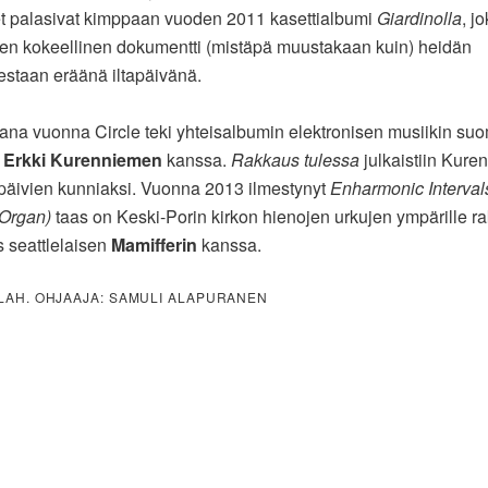
t palasivat kimppaan vuoden 2011 kasettialbumi
Giardinolla
, j
en kokeellinen dokumentti (mistäpä muustakaan kuin) heidän
staan eräänä iltapäivänä.
na vuonna Circle teki yhteisalbumin elektronisen musiikin su
n
Erkki Kurenniemen
kanssa.
Rakkaus tulessa
julkaistiin Kur
päivien kunniaksi. Vuonna 2013 ilmestynyt
Enharmonic Interval
Organ)
taas on Keski-Porin kirkon hienojen urkujen ympärille r
s seattlelaisen
Mamifferin
kanssa.
AH. OHJAAJA: SAMULI ALAPURANEN