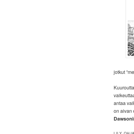
jotkut ”me
Kuuroutta
vaikeutta
antaa vaik
on aivan 
Dawsoni
LILY. OHJ