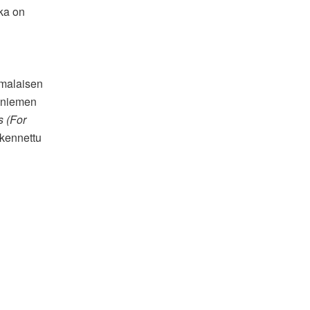
oka on
omalaisen
enniemen
s (For
akennettu