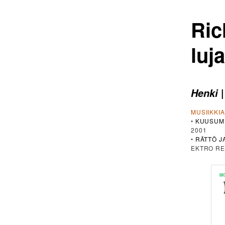
Ric
luj
|
Henki
MUSIIKKI
•
KUUSUM
2001
•
RÄTTÖ J
EKTRO RE