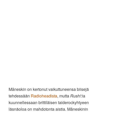
Måneskin on kertonut vaikuttuneensa biisejä
tehdessään
Radioheadista
, mutta
Rush!:
ia
kuunnellessaan brittiläisen taiderockyhtyeen
läsnäoloa on mahdotonta aistia. Måneskinin