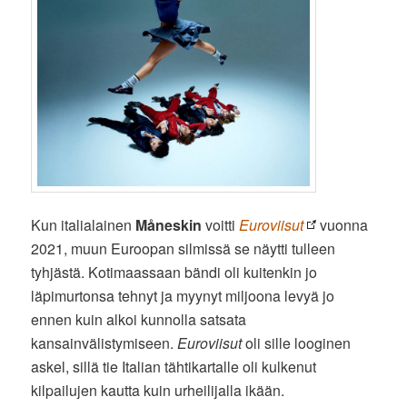
Kun italialainen
Måneskin
voitti
Euroviisut
vuonna
2021, muun Euroopan silmissä se näytti tulleen
tyhjästä. Kotimaassaan bändi oli kuitenkin jo
läpimurtonsa tehnyt ja myynyt miljoona levyä jo
ennen kuin alkoi kunnolla satsata
kansainvälistymiseen.
Euroviisut
oli sille looginen
askel, sillä tie Italian tähtikartalle oli kulkenut
kilpailujen kautta kuin urheilijalla ikään.