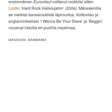
ensimmäinen
Euroviisut
voittanut rockbiisi sitten
Lordin
’Hard Rock Hallelujahin’ (2006). Måneskinille
se merkitsi kansainvälistä läpimurtoa. Voittoviisu ja
englanninkieliset ’I Wanna Be Your Slave’ ja ’Beggin’
nousivat listoille eri puolilla maailmaa.
MÅNESKIN: MAMMAMIA