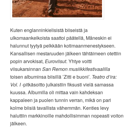
Kuten englanninkielisistä biiseistä ja
ulkomaankeikoista saattoi päätellä, Måneskin ei
halunnut tyytyä pelkkään kotimaanmenestykseen.
Kansallisen mestaruuden jälkeen tähtäimeen otettiin
popin arvokisat,
Euroviisut
. Yhtye voitti
viisukarsinnan
San Remon musiikkifestivaalilla
toisen albuminsa biisillä ’Zitti e buoni’.
Teatro d’ira:
Vol. I
-pitkäsoitto julkaistiin fiksusti vielä samassa
kuussa. Albumilla oli mittaa vain kahdeksan
kappaleen ja puolen tunnin verran, mikä on pari
kolme biisiä tavallista vähemmän. Kenties levy
haluttiin markkinoille mahdollisimman nopeasti voiton
jälkeen.