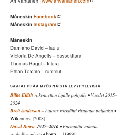
Ari Väntänen |
www.arivantanen.com
Måneskin
Facebook
Måneskin
Instagram
Måneskin
Damiano David – laulu
Victoria De Angelis – bassokitara
Thomas Raggi – kitara
Ethan Torchio – rummut
SAATAT PITÄÄ MYÖS NÄISTÄ LEVYHYLLYISTÄ
Billie Eilish
rakennettiin lujalle pohjalle • Vuodet 2015–
2024
Brett Anderson
– hauras rocktähti riisuutuu paljaaksi •
Wilderness
[2008]
David Bowie
1947–2016
• Enemmän voimaa
rauhallisuudesta •
hours…
[1999]