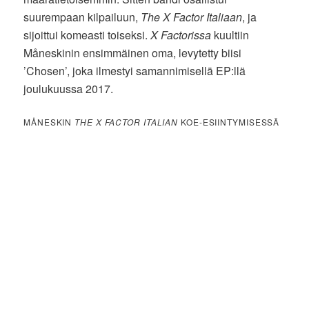
suurempaan kilpailuun,
The X Factor Italiaan
, ja
sijoittui komeasti toiseksi.
X Factorissa
kuultiin
Måneskinin ensimmäinen oma, levytetty biisi
’Chosen’, joka ilmestyi samannimisellä EP:llä
joulukuussa 2017.
MÅNESKIN
THE X FACTOR ITALIAN
KOE-ESIINTYMISESSÄ