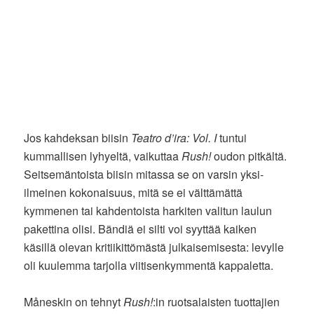
Jos kahdeksan biisin
Teatro d’ira: Vol. I
tuntui
kummallisen lyhyeltä, vaikuttaa
Rush!
oudon pitkältä.
Seitsemäntoista biisin mitassa se on varsin yksi-
ilmeinen kokonaisuus, mitä se ei välttämättä
kymmenen tai kahdentoista harkiten valitun laulun
pakettina olisi. Bändiä ei silti voi syyttää kaiken
käsillä olevan kritiikittömästä julkaisemisesta: levylle
oli kuulemma tarjolla viitisenkymmentä kappaletta.
Måneskin on tehnyt
Rush!
:in ruotsalaisten tuottajien