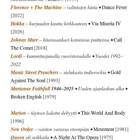
Florence + The Machine
– valintojen hinta •
Dance Fever
[2022]
Hokka
– kurjuuden kautta kirkkauteen •
Via Miseria IV
[2026]
Johnny Marr
– kitarasankari kotoisissa puitteissa •
Call
The Comet
[2018]
Lordi
– kummitusjunalla vuoristoradalle • Vuodet 1992–
2022
Manic Street Preachers
– sielukasta indierockia •
Gold
Against The Soul
[1993]
Marianne Faithfull
1946–2025
• Uuden ajanlaskun alku •
Broken English
[1979]
Marion
– täyteen ladattu debyytti •
This World And Body
[1996]
New Order
– vaiston varassa eteenpäin •
Movement
[1981]
Queen
oli seikkailu •
A Night At The Opera
[1975]