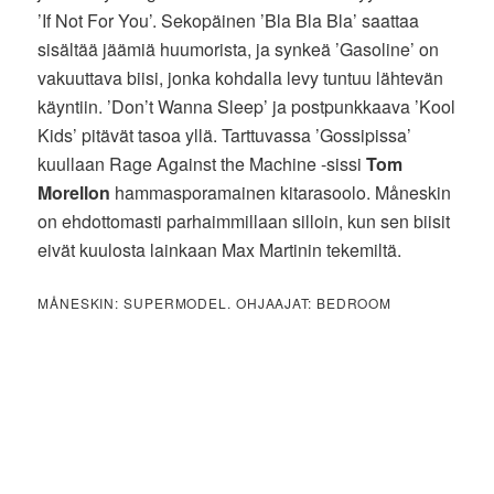
’If Not For You’. Sekopäinen ’Bla Bla Bla’ saattaa
sisältää jäämiä huumorista, ja synkeä ’Gasoline’ on
vakuuttava biisi, jonka kohdalla levy tuntuu lähtevän
käyntiin. ’Don’t Wanna Sleep’ ja postpunkkaava ’Kool
Kids’ pitävät tasoa yllä. Tarttuvassa ’Gossipissa’
kuullaan Rage Against the Machine -sissi
Tom
Morellon
hammasporamainen kitarasoolo. Måneskin
on ehdottomasti parhaimmillaan silloin, kun sen biisit
eivät kuulosta lainkaan Max Martinin tekemiltä.
MÅNESKIN: SUPERMODEL. OHJAAJAT: BEDROOM