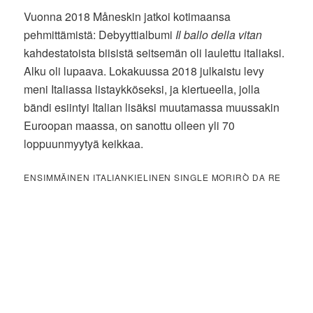
Vuonna 2018 Måneskin jatkoi kotimaansa
pehmittämistä: Debyyttialbumi
Il ballo della vitan
kahdestatoista biisistä seitsemän oli laulettu italiaksi.
Alku oli lupaava. Lokakuussa 2018 julkaistu levy
meni Italiassa listaykköseksi, ja kiertueella, jolla
bändi esiintyi Italian lisäksi muutamassa muussakin
Euroopan maassa, on sanottu olleen yli 70
loppuunmyytyä keikkaa.
ENSIMMÄINEN ITALIANKIELINEN SINGLE MORIRÒ DA RE