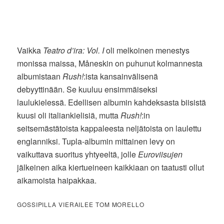
Vaikka
Teatro d’ira: Vol. I
oli melkoinen menestys
monissa maissa, Måneskin on puhunut kolmannesta
albumistaan
Rush!
:ista kansainvälisenä
debyyttinään. Se kuuluu ensimmäiseksi
laulukielessä. Edellisen albumin kahdeksasta biisistä
kuusi oli italiankielisiä, mutta
Rush!
:in
seitsemästätoista kappaleesta neljätoista on laulettu
englanniksi. Tupla-albumin mittainen levy on
vaikuttava suoritus yhtyeeltä, jolle
Euroviisujen
jälkeinen aika kiertueineen kaikkiaan on taatusti ollut
aikamoista haipakkaa.
GOSSIPILLA VIERAILEE TOM MORELLO