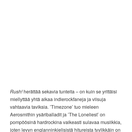
Rush!
herättää sekavia tunteita – on kuin se yrittäisi
miellyttää yhtä aikaa indierockfaneja ja viisuja
vahtaavia taviksia. ’Timezone’ tuo mieleen
Aerosmithin ysäriballadit ja ’The Loneliest’ on
pompöösinä hardrockina vaikeasti sulavaa musiikkia,
joten levyn englanninkielisistä hitureista tyylikkäin on