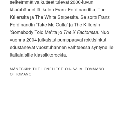
selkeimmät vaikutteet tulevat 2000-luvun
kitarabändeiltä, kuten Franz Ferdinandilta, The
Killersiltä ja The White Stripesiltä. Se soitti Franz
Ferdinandin ’Take Me Outia’ ja The Killersin
’Somebody Told Me’:tä jo
The X Factorissa
. Nuo
vuonna 2004 julkaistut pumppaavat rokkisinkut
edustanevat vuosituhannen vaihteessa syntyneille
italialaisille klassikkorockia.
MÅNESKIN: THE LONELIEST. OHJAAJA: TOMMASO
OTTOMANO