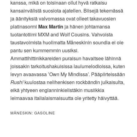
kanssa, mikä on toisinaan ollut hyvä ratkaisu
kansainvälistä suosiota ajatellen. Biisejä tekemässä
ja äänityksiä valvomassa ovat olleet takavuosien
platinasormi
Max Martin
ja hänen johtamansa
tuotantotiimi MXM and Wolf Cousins. Vahvoista
taustavoimista huolimatta Måneskinin soundia ei ole
pantu sen kummemmin uusiksi.
Ammattihittinikkareiden puraisun havaitsee lähinnä
joissakin tarkoitushakuisissa laulumelodioissa, kuten
levyn avaavassa ’Own My Mindissa’. Pääpiirteissään
Rush!
kuulostaa nelihenkisen rockbändin julkaisulta,
eikä yhtyeen englanninkielistäkin musiikkia
leimaavaa italialaismaisuutta ole yritetty häivyttää.
MÅNESKIN: GASOLINE