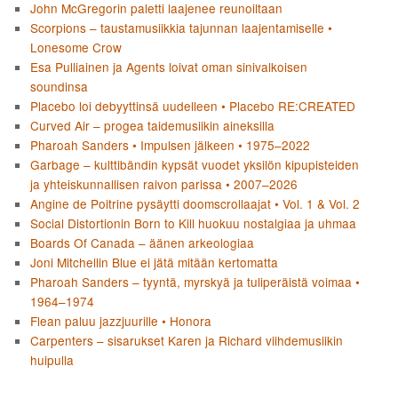
John McGregorin paletti laajenee reunoiltaan
Scorpions – taustamusiikkia tajunnan laajentamiselle •
Lonesome Crow
Esa Pulliainen ja Agents loivat oman sinivalkoisen
soundinsa
Placebo loi debyyttinsä uudelleen • Placebo RE:CREATED
Curved Air – progea taidemusiikin aineksilla
Pharoah Sanders • Impulsen jälkeen • 1975–2022
Garbage – kulttibändin kypsät vuodet yksilön kipupisteiden
ja yhteiskunnallisen raivon parissa • 2007–2026
Angine de Poitrine pysäytti doomscrollaajat • Vol. 1 & Vol. 2
Social Distortionin Born to Kill huokuu nostalgiaa ja uhmaa
Boards Of Canada – äänen arkeologiaa
Joni Mitchellin Blue ei jätä mitään kertomatta
Pharoah Sanders – tyyntä, myrskyä ja tuliperäistä voimaa •
1964–1974
Flean paluu jazzjuurille • Honora
Carpenters – sisarukset Karen ja Richard viihdemusiikin
huipulla