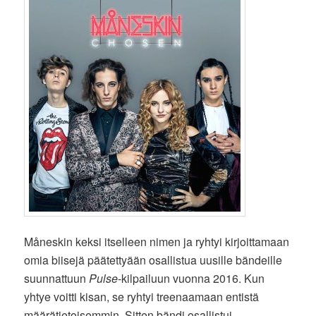
Måneskin keksi itselleen nimen ja ryhtyi kirjoittamaan
omia biisejä päätettyään osallistua uusille bändeille
suunnattuun
Pulse
-kilpailuun vuonna 2016. Kun
yhtye voitti kisan, se ryhtyi treenaamaan entistä
määrätietoisemmin. Sitten bändi osallistui