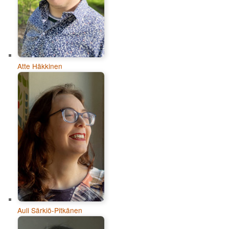
Atte Häkkinen
Auli Särkiö-Pitkänen