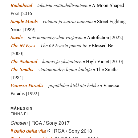
Radiohead
– takaisin epätodellisuuteen •
A Moon Shaped
Pool
[2016]
Simple Minds
– voimaa ja suurta tunnetta •
Street Fighting
Years
[1989]
Suede
– pois menneisyyden varjoista •
Autofiction
[2022]
The 69 Eyes
– The 69 Eyesin pimeä tie •
Blessed Be
[2000]
The National
– kaunis ja yksinäinen •
High Violet
[2010]
The Smiths
– viattomuuden lopun lauluja •
The Smiths
[1984]
Vanessa Paradis
– poptähden kirkkain hehku •
Vanessa
Paradis
[1992]
MÅNESKIN
FINNA.FI
Chosen
| RCA / Sony 2017
Il ballo della vita
| RCA / Sony 2018