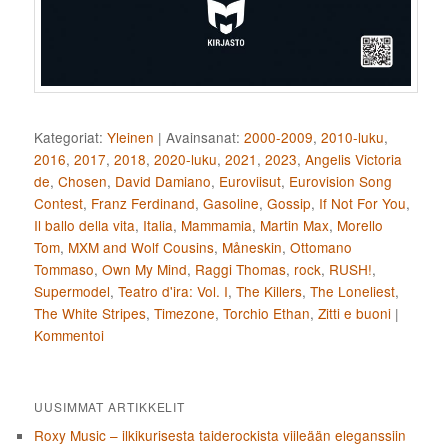
Kategoriat:
Yleinen
|
Avainsanat:
2000-2009
,
2010-luku
,
2016
,
2017
,
2018
,
2020-luku
,
2021
,
2023
,
Angelis Victoria
de
,
Chosen
,
David Damiano
,
Euroviisut
,
Eurovision Song
Contest
,
Franz Ferdinand
,
Gasoline
,
Gossip
,
If Not For You
,
Il ballo della vita
,
Italia
,
Mammamia
,
Martin Max
,
Morello
Tom
,
MXM and Wolf Cousins
,
Måneskin
,
Ottomano
Tommaso
,
Own My Mind
,
Raggi Thomas
,
rock
,
RUSH!
,
Supermodel
,
Teatro d'ira: Vol. I
,
The Killers
,
The Loneliest
,
The White Stripes
,
Timezone
,
Torchio Ethan
,
Zitti e buoni
|
Kommentoi
UUSIMMAT ARTIKKELIT
Roxy Music – ilkikurisesta taiderockista viileään eleganssiin