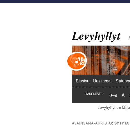
Levyhyllyt
Päävalikko
Etusivu
Uusimmat
Satunn
Hakemist
Hak
HAKEMISTO
0–9
A
AVAINSANA-ARKISTO:
SYTYTÄ