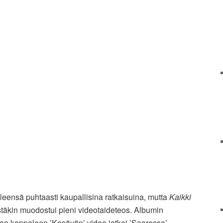
yleensä puhtaasti kaupallisina ratkaisuina, mutta
Kaikki
stäkin muodostui pieni videotaideteos. Albumin
n kappaleen ’Kesäyön’ video jatkoi ’Saaressa’