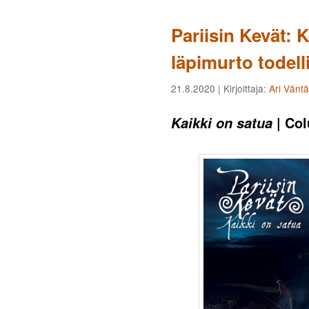
Pariisin Kevät: 
läpimurto todell
21.8.2020
| Kirjoittaja:
Ari Vänt
| Col
Kaikki on satua