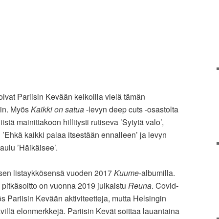
soivat Pariisin Kevään keikoilla vielä tämän
in. Myös
Kaikki on satua
-levyn deep cuts -osastolta
istä mainittakoon hillitysti rutiseva ’Sytytä valo’,
 ’Ehkä kaikki palaa itsestään ennalleen’ ja levyn
aulu ’Häikäisee’.
isen listaykkösensä vuoden 2017
Kuume
-albumilla.
n pitkäsoitto on vuonna 2019 julkaistu
Reuna
. Covid-
ös Pariisin Kevään aktiviteetteja, mutta Helsingin
illä elonmerkkejä. Pariisin Kevät soittaa lauantaina