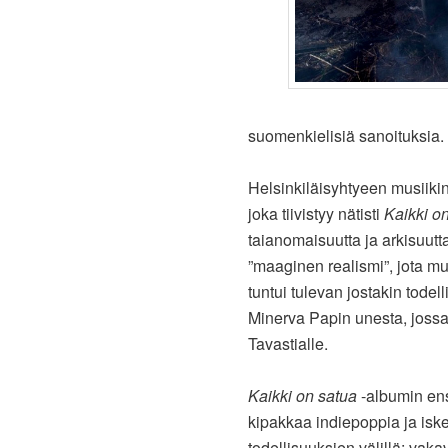
suomenkielisiä sanoituksia.
Helsinkiläisyhtyeen musiikin
joka tiivistyy nätisti
Kaikki o
taianomaisuutta ja arkisuutta
”maaginen realismi”, jota mu
tuntui tulevan jostakin todel
Minerva Papin unesta, jossa 
Tavastialle.
Kaikki on satua
-albumin ens
kipakkaa indiepoppia ja iskel
todellisuuksien välillä: va