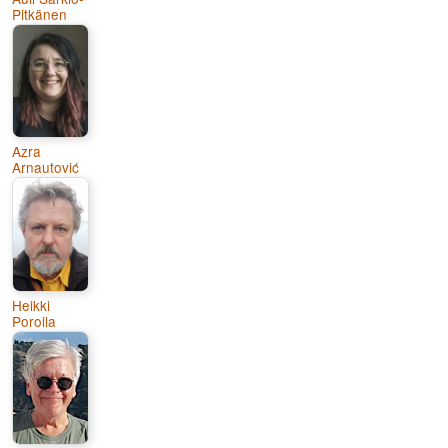
Pitkänen
Azra
Arnautović
Heikki
Poroila