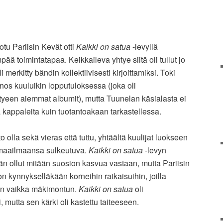
otu Pariisin Kevät otti
Kaikki on satua
-levyllä
ä toimintatapaa. Keikkaileva yhtye siitä oli tullut jo
i merkitty bändin kollektiivisesti kirjoittamiksi. Toki
anos kuuluikin lopputuloksessa (joka oli
htyeen aiemmat albumit), mutta Tuunelan käsialasta ei
kappaleita kuin tuotantoakaan tarkastellessa.
o olla sekä vieras että tuttu, yhtäältä kuulijat luokseen
 maailmaansa sulkeutuva.
Kaikki on satua
-levyn
än ollut mitään suosion kasvua vastaan, mutta Pariisin
n kynnykselläkään korneihin ratkaisuihin, joilla
een vaikka mäkimontun.
Kaikki on satua
oli
 mutta sen kärki oli kastettu taiteeseen.