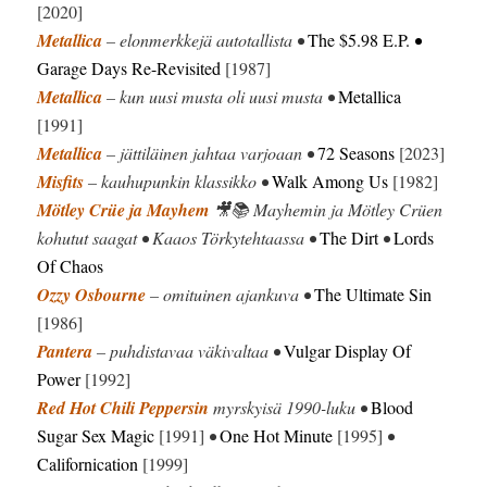
[2020]
Metallica
– elonmerkkejä autotallista •
The $5.98 E.P.
•
Garage Days Re-Revisited
[1987]
Metallica
– kun uusi musta oli uusi musta •
Metallica
[1991]
Metallica
– jättiläinen jahtaa varjoaan •
72 Seasons
[2023]
Misfits
– kauhupunkin klassikko •
Walk Among Us
[1982]
Mötley Crüe ja Mayhem
🎥📚 Mayhemin ja Mötley Crüen
kohutut saagat • Kaaos Törkytehtaassa •
The Dirt
•
Lords
Of Chaos
Ozzy Osbourne
– omituinen ajankuva •
The Ultimate Sin
[1986]
Pantera
– puhdistavaa väkivaltaa •
Vulgar Display Of
Power
[1992]
Red Hot Chili Peppersin
myrskyisä 1990-luku •
Blood
Sugar Sex Magic
[1991]
•
One Hot Minute
[1995]
•
Californication
[1999]