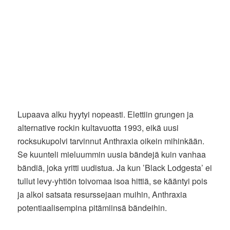
Lupaava alku hyytyi nopeasti. Elettiin grungen ja
alternative rockin kultavuotta 1993, eikä uusi
rocksukupolvi tarvinnut Anthraxia oikein mihinkään.
Se kuunteli mieluummin uusia bändejä kuin vanhaa
bändiä, joka yritti uudistua. Ja kun ’Black Lodgesta’ ei
tullut levy-yhtiön toivomaa isoa hittiä, se kääntyi pois
ja alkoi satsata resurssejaan muihin, Anthraxia
potentiaalisempina pitämiinsä bändeihin.