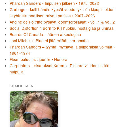
Pharoah Sanders • Impulsen jälkeen • 1975–2022
Garbage – kulttibändin kypsät vuodet yksilön kipupisteiden
ja yhteiskunnallisen raivon parissa • 2007–2026
Angine de Poitrine pysäytti doomscrollaajat • Vol. 1 & Vol. 2
Social Distortionin Born to Kill huokuu nostalgiaa ja uhmaa
Boards Of Canada – äänen arkeologiaa
Joni Mitchellin Blue ei jätä mitään kertomatta
Pharoah Sanders – tyyntä, myrskyä ja tuliperäistä voimaa •
1964–1974
Flean paluu jazzjuurille • Honora
Carpenters – sisarukset Karen ja Richard viihdemusiikin
huipulla
KIRJOITTAJAT