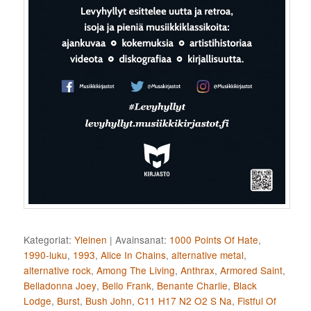
Kategoriat:
Yleinen
|
Avainsanat:
1000 Points Of Hate
,
1990-luku
,
1993
,
Alice In Chains
,
alternative metal
,
alternative rock
,
Among The Living
,
Anthrax
,
Armored Saint
,
Belladonna Joey
,
Bello Frank
,
Benante Charlie
,
Black
Lodge
,
Burst
,
Bush John
,
C11 H17 N2 O2 S Na
,
Fistful Of