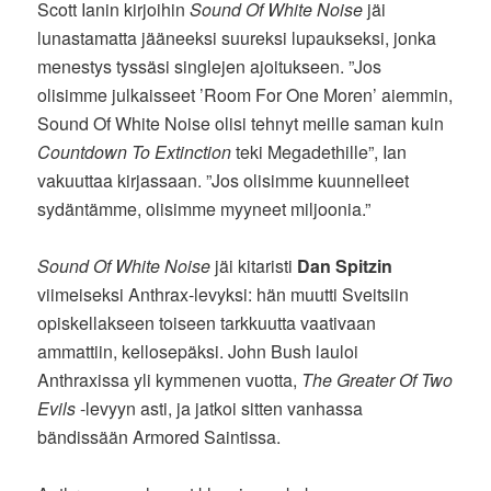
Scott Ianin kirjoihin
Sound Of White Noise
jäi
lunastamatta jääneeksi suureksi lupaukseksi, jonka
menestys tyssäsi singlejen ajoitukseen. ”Jos
olisimme julkaisseet ’Room For One Moren’ aiemmin,
Sound Of White Noise olisi tehnyt meille saman kuin
Countdown To Extinction
teki Megadethille”, Ian
vakuuttaa kirjassaan. ”Jos olisimme kuunnelleet
sydäntämme, olisimme myyneet miljoonia.”
Sound Of White Noise
jäi kitaristi
Dan Spitzin
viimeiseksi Anthrax-levyksi: hän muutti Sveitsiin
opiskellakseen toiseen tarkkuutta vaativaan
ammattiin, kellosepäksi. John Bush lauloi
Anthraxissa yli kymmenen vuotta,
The Greater Of Two
Evils
-levyyn asti, ja jatkoi sitten vanhassa
bändissään Armored Saintissa.