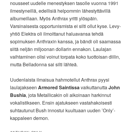
nousseet uudelle menestyksen tasolle vuonna 1991
ilmestyneillä, edellisiä helpommin lähestyttävillä
albumeillaan. Myös Anthrax yritti ylöspäin.
Varsinaisesta opportunismista ei silti ollut kyse. Levy-
yhtiö Elektra oli ilmoittanut haluavansa tehdä
sopimuksen Anthraxin kanssa, ja bändi oli saamassa
siitä neljän miljoonan dollarin ennakon. Laulajan
vaihtaminen olisi voinut torpata koko tuottoisan diilin,
mutta Belladonna sai silti lähteä.
Uudenlaista ilmaisua hahmotellut Anthrax pyysi
laulajakseen
Armored Saintissa
vaikuttanutta
John
Bushia
, jota Metallicakin oli aikoinaan harkinnut
vokalistikseen. Ensin ajatukseen vastahakoisesti
suhtautunut Bush innostui kuultuaan uuden ’Only’-
kappaleen demon.