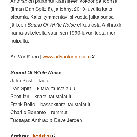
Anthrax on palannut klassiseen kokoonpanoonsa
(ilman Dan Spitziä), ja tehnyt 2010-luvulla kaksi
albumia. Kaksikymmentäviisi vuotta julkaisunsa
jälkeen
Sound Of White Noise
ei kuulosta Anthraxin
harha-askeleelta vaan sen 1990-luvun tuotannon
huipulta.
Ari Väntänen |
www.arivantanen.com
Sound Of White Noise
John Bush – laulu
Dan Spitz – kitara, taustalaulu
Scott Ian – kitara, taustalaulu
Frank Bello – bassokitara, taustalaulu
Charlie Benante – rummut
Tuottajat: Anthrax & Dave Jerden
Anthrax
|
kotisivu