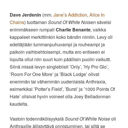
Dave Jerdenin
(mm.
Jane’s Addiction
,
Alice In
Chains
) tuottaman
Sound Of White Noisen
sävelsi
enimmäkseen rumpali
Charlie Benante
, vaikka
kappaleet merkittiinkin koko bändin nimiin. Levy oli
edeltäjiään tummanpuhuvampi ja rouheampi ja
paikoin vaihtoehtoisempi, mutta ero entiseen ei
lopulta ollut niin suuri kuin päällisin puolin vaikutti.
Siinä missä levyn singlebiisit ’Only’, ’Hy Pro Glo’,
’Room For One More’ ja ’Black Lodge’ olivat
enemmän tai vähemmän uudenlaista Anthraxia,
esimerkiksi ’Potter’s Field’, ’Burst’ ja ’1000 Points Of
Hate’ olisivat hyvin voineet olla Joey Belladonnan
kaudelta.
Vastoin todennäköisyyksiä
Sound Of White Noise
oli
Anthraxille ällistyttävä onnistuminen, tai siltä se