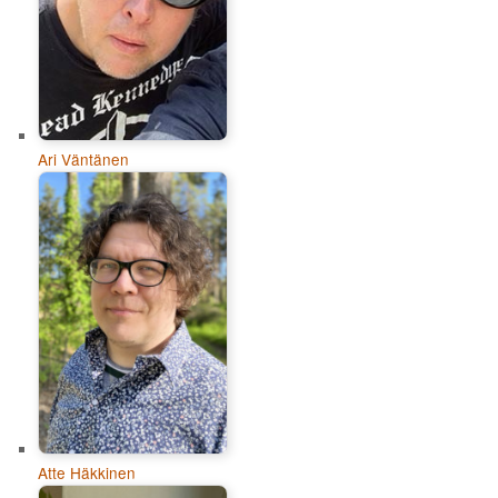
Ari Väntänen
Atte Häkkinen