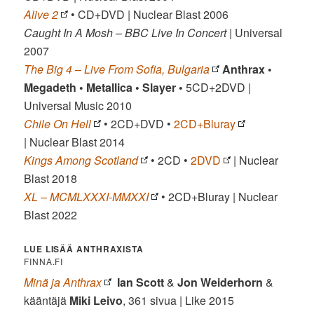
Alive 2
• CD+DVD | Nuclear Blast 2006
Caught In A Mosh – BBC Live In Concert
| Universal
2007
The Big 4 – Live From Sofia, Bulgaria
Anthrax •
Megadeth • Metallica • Slayer •
5CD+2DVD |
Universal Music 2010
Chile On Hell
• 2CD+DVD •
2CD+Bluray
| Nuclear Blast 2014
Kings Among Scotland
• 2CD •
2DVD
| Nuclear
Blast 2018
XL – MCMLXXXI-MMXXI
• 2CD+Bluray | Nuclear
Blast 2022
LUE LISÄÄ ANTHRAXISTA
FINNA.FI
Minä ja Anthrax
Ian Scott
&
Jon Weiderhorn
&
kääntäjä
Miki Leivo
, 361 sivua | Like 2015