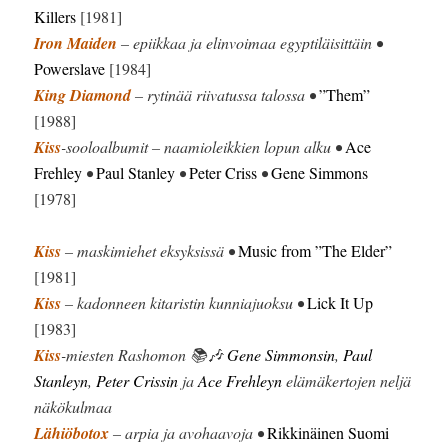
Killers
[1981]
Iron Maiden
– epiikkaa ja elinvoimaa egyptiläisittäin •
Powerslave
[1984]
King Diamond
– rytinää riivatussa talossa •
”Them”
[1988]
Kiss
-sooloalbumit – naamioleikkien lopun alku •
Ace
Frehley
•
Paul Stanley
•
Peter Criss
•
Gene Simmons
[1978]
Kiss
– maskimiehet eksyksissä •
Music from ”The Elder”
[1981]
Kiss
– kadonneen kitaristin kunniajuoksu •
Lick It Up
[1983]
Kiss
-miesten Rashomon 📚🎶
Gene Simmonsin
,
Paul
Stanleyn
,
Peter Crissin
ja
Ace Frehleyn
elämäkertojen neljä
näkökulmaa
Lähiöbotox
– arpia ja avohaavoja •
Rikkinäinen Suomi