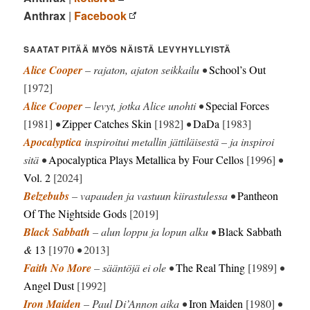
Anthrax
|
Facebook
SAATAT PITÄÄ MYÖS NÄISTÄ LEVYHYLLYISTÄ
Alice Cooper
– rajaton, ajaton seikkailu •
School’s Out
[1972]
Alice Cooper
– levyt, jotka Alice unohti •
Special Forces
[1981]
•
Zipper Catches Skin
[1982]
•
DaDa
[1983]
Apocalyptica
inspiroitui metallin jättiläisestä – ja inspiroi
sitä •
Apocalyptica Plays Metallica by Four Cellos
[1996]
•
Vol. 2
[2024]
Belzebubs
– vapauden ja vastuun kiirastulessa •
Pantheon
Of The Nightside Gods
[2019]
Black Sabbath
– alun loppu ja lopun alku •
Black Sabbath
&
13
[1970
•
2013]
Faith No More
– sääntöjä ei ole •
The Real Thing
[1989]
•
Angel Dust
[1992]
Iron Maiden
– Paul Di’Annon aika •
Iron Maiden
[1980]
•