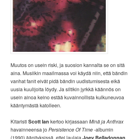
Muutos on usein riski, ja suosion kannalta se on sitä
aina. Musiikin maailmassa voi käydä niin, että bändin
vanhat fanit eivät pidä bändin uudistumisesta eikä
uusia kuulijoita löydy. Ja siltikin jyrkkä käännös on
usein ainoa keino estää kuvainnollista kulkuneuvoa
kääntymästä katolleen.
Kitaristi
Scott Ian
kertoo kirjassaan
Minä ja Anthrax
havainneensa jo
Persistence Of Time
-albumin
(1990) äänityksissä, ettei laulaja
Joey Belladonnan