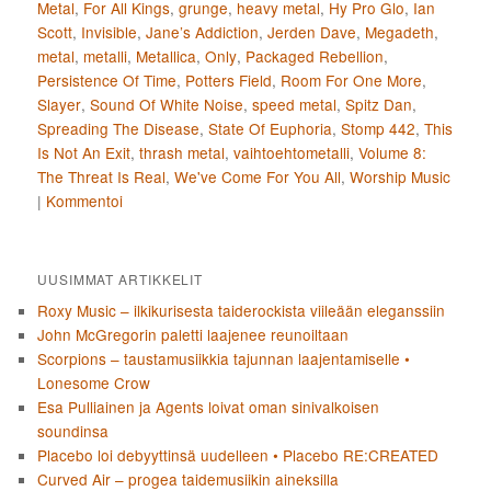
Metal
,
For All Kings
,
grunge
,
heavy metal
,
Hy Pro Glo
,
Ian
Scott
,
Invisible
,
Jane’s Addiction
,
Jerden Dave
,
Megadeth
,
metal
,
metalli
,
Metallica
,
Only
,
Packaged Rebellion
,
Persistence Of Time
,
Potters Field
,
Room For One More
,
Slayer
,
Sound Of White Noise
,
speed metal
,
Spitz Dan
,
Spreading The Disease
,
State Of Euphoria
,
Stomp 442
,
This
Is Not An Exit
,
thrash metal
,
vaihtoehtometalli
,
Volume 8:
The Threat Is Real
,
We've Come For You All
,
Worship Music
|
Kommentoi
UUSIMMAT ARTIKKELIT
Roxy Music – ilkikurisesta taiderockista viileään eleganssiin
John McGregorin paletti laajenee reunoiltaan
Scorpions – taustamusiikkia tajunnan laajentamiselle •
Lonesome Crow
Esa Pulliainen ja Agents loivat oman sinivalkoisen
soundinsa
Placebo loi debyyttinsä uudelleen • Placebo RE:CREATED
Curved Air – progea taidemusiikin aineksilla