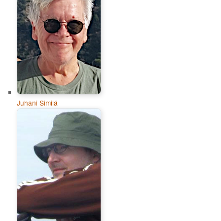
Juhani Similä