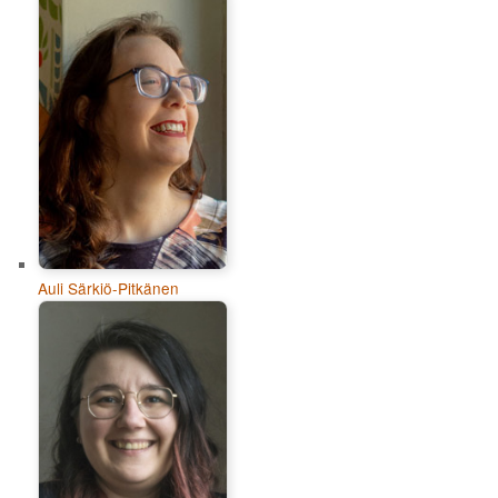
Auli Särkiö-Pitkänen