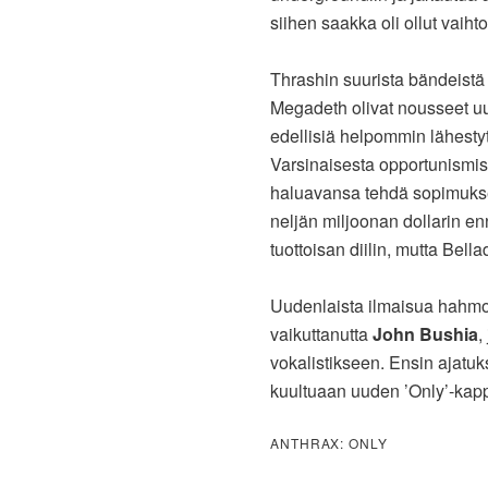
siihen saakka oli ollut vaihto
Thrashin suurista bändeist
Megadeth olivat nousseet uu
edellisiä helpommin lähestyt
Varsinaisesta opportunismista 
haluavansa tehdä sopimuksen
neljän miljoonan dollarin en
tuottoisan diilin, mutta Bella
Uudenlaista ilmaisua hahmot
vaikuttanutta
John Bushia
,
vokalistikseen. Ensin ajatu
kuultuaan uuden ’Only’-ka
ANTHRAX: ONLY