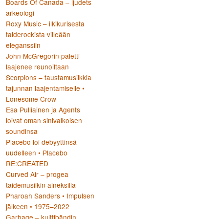
Boards Of Canada – ljudets
arkeologi
Roxy Music – ilkikurisesta
taiderockista viileään
eleganssiin
John McGregorin paletti
laajenee reunoiltaan
Scorpions – taustamusiikkia
tajunnan laajentamiselle •
Lonesome Crow
Esa Pulliainen ja Agents
loivat oman sinivalkoisen
soundinsa
Placebo loi debyyttinsä
uudelleen • Placebo
RE:CREATED
Curved Air – progea
taidemusiikin aineksilla
Pharoah Sanders • Impulsen
jälkeen • 1975–2022
Garbage – kulttibändin