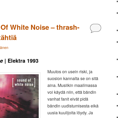
Of White Noise – thrash-
Kommentoi
tähtiä
tänen
| Elektra 1993
se
Muutos on usein riski, ja
suosion kannalta se on sitä
aina. Musiikin maailmassa
voi käydä niin, että bändin
vanhat fanit eivät pidä
bändin uudistumisesta eikä
uusia kuulijoita löydy. Ja