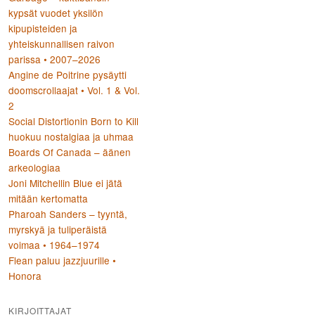
kypsät vuodet yksilön
kipupisteiden ja
yhteiskunnallisen raivon
parissa • 2007–2026
Angine de Poitrine pysäytti
doomscrollaajat • Vol. 1 & Vol.
2
Social Distortionin Born to Kill
huokuu nostalgiaa ja uhmaa
Boards Of Canada – äänen
arkeologiaa
Joni Mitchellin Blue ei jätä
mitään kertomatta
Pharoah Sanders – tyyntä,
myrskyä ja tuliperäistä
voimaa • 1964–1974
Flean paluu jazzjuurille •
Honora
KIRJOITTAJAT