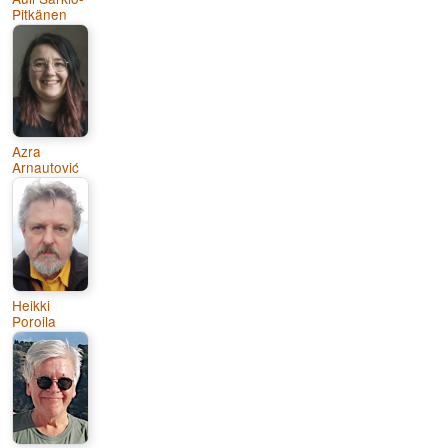
Pitkänen
Azra
Arnautović
Heikki
Poroila