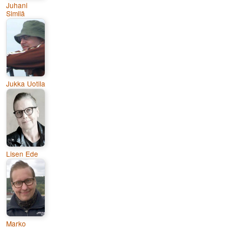
Juhani
Similä
Jukka Uotila
Lisen Ede
Marko