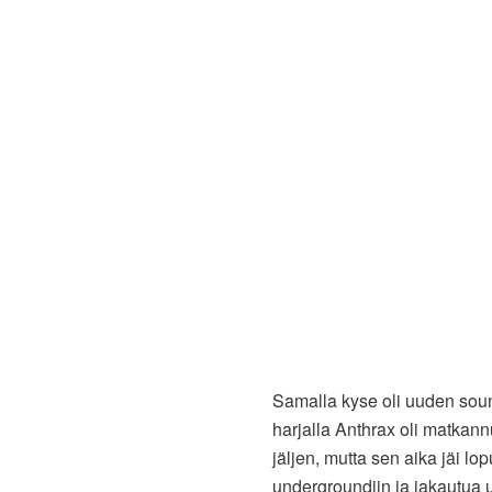
Samalla kyse oli uuden soun
harjalla Anthrax oli matkann
jäljen, mutta sen aika jäi lop
undergroundiin ja jakautua uu