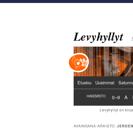
Levyhyllyt
Päävalikko
Etusivu
Uusimmat
Satunn
Hakemist
Hak
HAKEMISTO
0–9
A
AVAINSANA-ARKISTO:
JERDEN