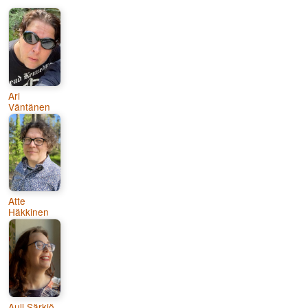
Ari
Väntänen
Atte
Häkkinen
Auli Särkiö-