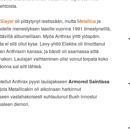
ehtoista.
ä
Slayer
oli pitäytynyt lestissään, mutta
Metallica
ja
delle menestyksen tasolle vuonna 1991 ilmestyneillä,
tävillä albumeillaan. Myös Anthrax yritti ylöspäin.
ei silti ollut kyse. Levy-yhtiö Elektra oli ilmoittanut
 Anthraxin kanssa, ja bändi oli saamassa siitä
nakon. Laulajan vaihtaminen olisi voinut torpata koko
donna sai silti lähteä.
ellut Anthrax pyysi laulajakseen
Armored Saintissa
 jota Metallicakin oli aikoinaan harkinnut
kseen vastahakoisesti suhtautunut Bush innostui
ppaleen demon.