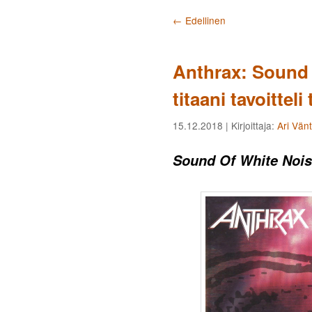
Artikkelien selaus
←
Edellinen
Anthrax: Sound 
titaani tavoitteli 
15.12.2018
| Kirjoittaja:
Ari Vän
Sound Of White Noi