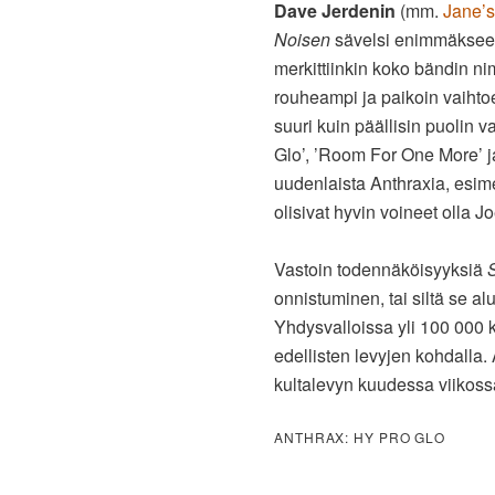
Dave Jerdenin
(mm.
Jane’s
Noisen
sävelsi enimmäksee
merkittiinkin koko bändin n
rouheampi ja paikoin vaihtoe
suuri kuin päällisin puolin va
Glo’, ’Room For One More’ 
uudenlaista Anthraxia, esimer
olisivat hyvin voineet olla 
Vastoin todennäköisyyksiä
onnistuminen, tai siltä se al
Yhdysvalloissa yli 100 000 
edellisten levyjen kohdalla.
kultalevyn kuudessa viikoss
ANTHRAX: HY PRO GLO