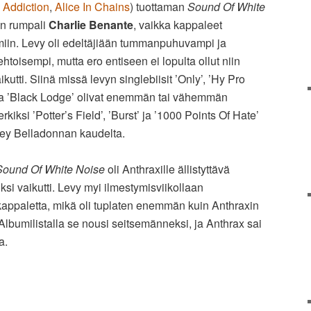
 Addiction
,
Alice In Chains
) tuottaman
Sound Of White
n rumpali
Charlie Benante
, vaikka kappaleet
imiin. Levy oli edeltäjiään tummanpuhuvampi ja
htoisempi, mutta ero entiseen ei lopulta ollut niin
ikutti. Siinä missä levyn singlebiisit ’Only’, ’Hy Pro
ja ’Black Lodge’ olivat enemmän tai vähemmän
kiksi ’Potter’s Field’, ’Burst’ ja ’1000 Points Of Hate’
Joey Belladonnan kaudelta.
Sound Of White Noise
oli Anthraxille ällistyttävä
uksi vaikutti. Levy myi ilmestymisviikollaan
kappaletta, mikä oli tuplaten enemmän kuin Anthraxin
 Albumilistalla se nousi seitsemänneksi, ja Anthrax sai
a.