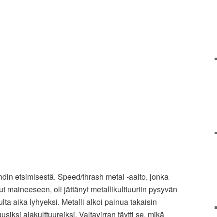
din etsimisestä. Speed/thrash metal -aalto, jonka
ut maineeseen, oli jättänyt metallikulttuuriin pysyvän
ulta aika lyhyeksi. Metalli alkoi painua takaisin
siksi alakulttuureiksi. Valtavirran täytti se, mikä